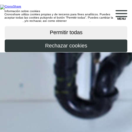
Información sobre cookies
Cronoshare utiliza cookies propias y de terceros para fines analíticos. Puedes
aceptar todas las cookies pulsando el botón “Permitir todas”. Puedes cambiar la
MENU
configuración
, y/o rechazar, así como obtener
más información
.