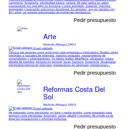
carpintería, fontanería, electricidad básica, pintura. Mi valor radica en saber
exactamente por qué algo no funciona y cómo arreglarlo, evitando "parches"
temporales y buscando soluciones duraderas. En resumen, soy un manitas con
30+ años, un experto solucionador de problemas domésticos.
Pedir presupuesto
Arte
Marbella (Málaga) 29601
Email validado
Ofrezco mis servicios como autónomo para empresas o particulares. Realizo obras
integrales o parciales de viviendas, trabajos verticales, mantenimiento de
comunidades y urbanizaciones. Yo mismo realizo albañilería, alicatados, pladur,
alisado de paredes, pinturas en general, lacas, barnices, fontanería, deságüese,
electricidad integral de viviendas, instalaciones de aberturas, instalaciones...
Pedir presupuesto
Reformas Costa Del
Sol
Marbella (Málaga) 29603
Email validado
He trabajado como electricista, en baja y media tensión, como reparador para
seguros como electricista, fontanero, pintor, albañil y cerrajero. Mi orgullo es de
dejar las reparaciones o reformas perfectas.
Pedir presupuesto