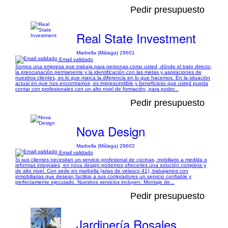
Pedir presupuesto
Real State Investment
Marbella (Málaga) 29601
Email validado
Somos una empresa que trabaja para personas como usted, dónde el trato directo,
la preocupación permanente y la identificación con las metas y aspiraciones de
nuestros clientes, es lo que marca la diferencia en lo que hacemos. En la situación
actual en que nos encontramos, es imprescindible y beneficioso que usted pueda
contar con profesionales con un alto nivel de formación, para poder...
Pedir presupuesto
Nova Design
Marbella (Málaga) 29602
Email validado
Si sus clientes necesitan un servicio profesional de cocinas, mobiliario a medida o
reformas integrales, en nova design podemos ofrecerles una solución completa y
de alto nivel. Con sede en marbella (arias de velasco 41), trabajamos con
inmobiliarias que desean facilitar a sus compradores un servicio confiable y
perfectamente ejecutado. Nuestros servicios incluyen: Montaje de...
Pedir presupuesto
Jardinería Rosales