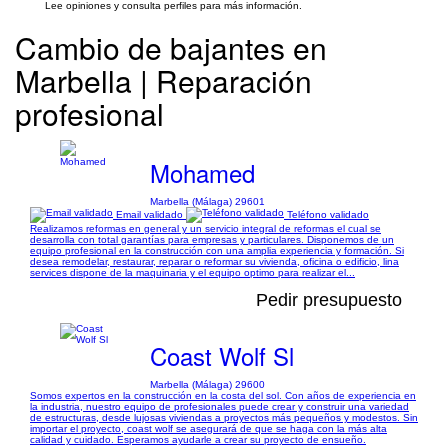
Lee opiniones y consulta perfiles para más información.
Cambio de bajantes en
Marbella | Reparación
profesional
Mohamed
Marbella (Málaga) 29601
Email validado
Teléfono validado
Realizamos reformas en general y un servicio integral de reformas el cual se
desarrolla con total garantías para empresas y particulares. Disponemos de un
equipo profesional en la construcción con una amplia experiencia y formación. Si
desea remodelar, restaurar, reparar o reformar su vivienda, oficina o edificio, lina
services dispone de la maquinaria y el equipo optimo para realizar el...
Pedir presupuesto
Coast Wolf Sl
Marbella (Málaga) 29600
Somos expertos en la construcción en la costa del sol. Con años de experiencia en
la industria, nuestro equipo de profesionales puede crear y construir una variedad
de estructuras, desde lujosas viviendas a proyectos más pequeños y modestos. Sin
importar el proyecto, coast wolf se asegurará de que se haga con la más alta
calidad y cuidado. Esperamos ayudarle a crear su proyecto de ensueño.