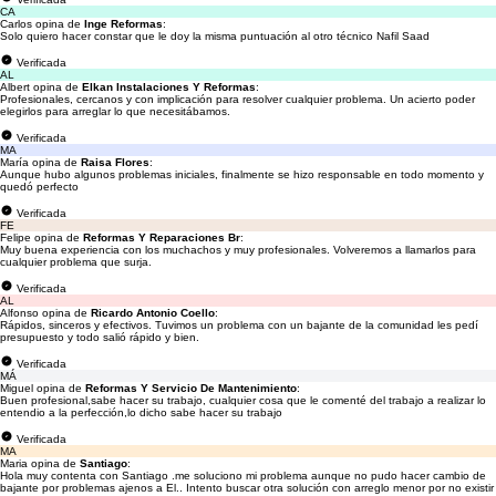
CA
Carlos opina de
Inge Reformas
:
Solo quiero hacer constar que le doy la misma puntuación al otro técnico Nafil Saad
Verificada
AL
Albert opina de
Elkan Instalaciones Y Reformas
:
Profesionales, cercanos y con implicación para resolver cualquier problema. Un acierto poder
elegirlos para arreglar lo que necesitábamos.
Verificada
MA
María opina de
Raisa Flores
:
Aunque hubo algunos problemas iniciales, finalmente se hizo responsable en todo momento y
quedó perfecto
Verificada
FE
Felipe opina de
Reformas Y Reparaciones Br
:
Muy buena experiencia con los muchachos y muy profesionales. Volveremos a llamarlos para
cualquier problema que surja.
Verificada
AL
Alfonso opina de
Ricardo Antonio Coello
:
Rápidos, sinceros y efectivos. Tuvimos un problema con un bajante de la comunidad les pedí
presupuesto y todo salió rápido y bien.
Verificada
MÁ
Miguel opina de
Reformas Y Servicio De Mantenimiento
:
Buen profesional,sabe hacer su trabajo, cualquier cosa que le comenté del trabajo a realizar lo
entendio a la perfección,lo dicho sabe hacer su trabajo
Verificada
MA
Maria opina de
Santiago
:
Hola muy contenta con Santiago .me soluciono mi problema aunque no pudo hacer cambio de
bajante por problemas ajenos a El.. Intento buscar otra solución con arreglo menor por no existir