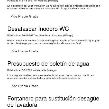
Publicado el 14-8-2017 en Marbella (Málaga)
En noviembre del 2016 instalaron un nuevo termo. Desde entonces seguimos con
el mismo problema que antes de la instalación. El agua caliente dura poco
Pide Precio Gratis
Desatascar Inodoro WC
Publicado el 10-11-2017 en San Pedro Alcantara (Málaga)
El bote rebosa en cuanto se abren dos grifos. Según el fontanero del seguro (que
no lo cubre) traga pero poco al tener algún tipo de atasco al final.
Pide Precio Gratis
Presupuesto de boletín de agua
Publicado el 3-3-2021 en Marbella (Málaga)
Los antiguos dueños de la casa tenían la conexión dentro del un cuartillo es
necesario sustituir ese contador y adaptarlo a las normas vigente
Pide Precio Gratis
Fontanero para sustitución desagüe
de lavadora