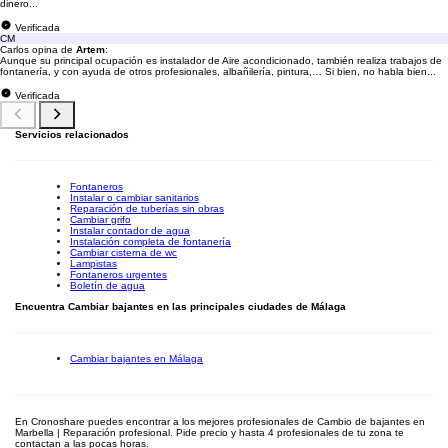
dinero...
Verificada
CM
Carlos opina de
Artem
:
Aunque su principal ocupación es instalador de Aire acondicionado, también realiza trabajos de
fontanería, y con ayuda de otros profesionales, albañilería, pintura,… Si bien, no habla bien...
Verificada
Servicios relacionados
Fontaneros
Instalar o cambiar sanitarios
Reparación de tuberías sin obras
Cambiar grifo
Instalar contador de agua
Instalación completa de fontanería
Cambiar cisterna de wc
Lampistas
Fontaneros urgentes
Boletín de agua
Encuentra Cambiar bajantes en las principales ciudades de Málaga
Cambiar bajantes en Málaga
En Cronoshare puedes encontrar a los mejores profesionales de Cambio de bajantes en
Marbella | Reparación profesional. Pide precio y hasta 4 profesionales de tu zona te
contactan a las pocas horas.