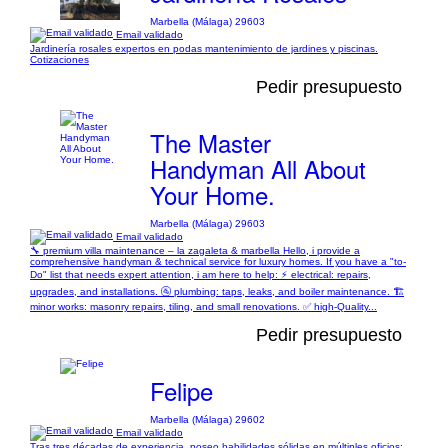
Marbella (Málaga) 29603
Email validado
Jardinería rosales expertos en podas mantenimiento de jardines y piscinas.
Cotizaciones
Pedir presupuesto
The Master
Handyman All About
Your Home.
Marbella (Málaga) 29603
Email validado
🔧 premium villa maintenance – la zagaleta & marbella Hello, i provide a
comprehensive handyman & technical service for luxury homes. If you have a "to-
Do" list that needs expert attention, i am here to help: ⚡ electrical: repairs,
upgrades, and installations. 🚰 plumbing: taps, leaks, and boiler maintenance. 🏗️
minor works: masonry repairs, tiling, and small renovations. ✅ high-Quality...
Pedir presupuesto
Felipe
Marbella (Málaga) 29602
Email validado
Tras tres décadas de experiencia, poseo habilidades sólidas en múltiples oficios: