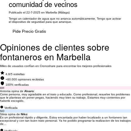
comunidad de vecinos
Publicado el 22-7-2025 en Marbella (Málaga)
Tengo un calentador de agua que no arranca automáticamente. Tengo que activar
el dispositivo de seguridad para que arranque.
Pide Precio Gratis
Opiniones de clientes sobre
fontaneros en Marbella
Miles de usuarios confían en Cronoshare para encontrar los mejores profesionales
4.8/5 estrellas
+60.000 opiniones recibidas
100% verificadas
AH
Antonia opina de
Alvaro
:
Como persona, muy agradable en el trato y educado. Como profesional, resuelve los problemas
que le planteas sin poner pegas, haciendo muy bien su trabajo. Estamos muy contentos por
haberle escogido.
Verificada
SO
Silvia opina de
Niko
:
Es un profesional rápido y diligente. Estoy encantada por haber localizado a un fontanero tan
excepcional y con tan buen trato personal. Ya he podido programar la realizacion de los trabajos
de...
Verificada