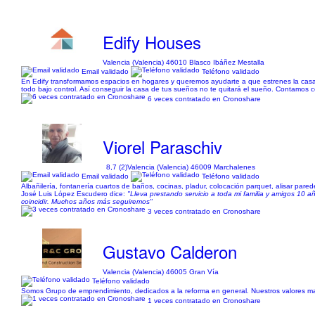
Edify Houses
Valencia (Valencia) 46010 Blasco Ibáñez Mestalla
Email validado
Teléfono validado
En Edify transformamos espacios en hogares y queremos ayudarte a que estrenes la casa
todo bajo control. Así conseguir la casa de tus sueños no te quitará el sueño. Contamos c
6 veces contratado en Cronoshare
Viorel Paraschiv
8,7 (2)
Valencia (Valencia) 46009 Marchalenes
Email validado
Teléfono validado
Albañilería, fontanería cuartos de baños, cocinas, pladur, colocación parquet, alisar pared
José Luis López Escudero dice:
"Lleva prestando servicio a toda mi familia y amigos 10 a
coincidir. Muchos años más seguiremos"
3 veces contratado en Cronoshare
Gustavo Calderon
Valencia (Valencia) 46005 Gran Vía
Teléfono validado
Somos Grupo de emprendimiento, dedicados a la reforma en general. Nuestros valores mas i
1 veces contratado en Cronoshare