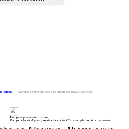
 de ducha
Cambiar bañera por plato de ducha Alboraya (Valencia)
Compara precios de tu zona
Compara hasta 4 presupuestos desde tu PC o smartphone, sin compromiso.