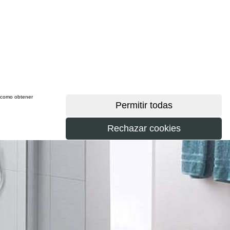
sí como obtener
más