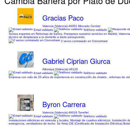
Cambia Bañera por Plato de Du
Gracias Paco
Valencia (Valencia) 46001 Mercado Central
Email validado
Teléfono validado
Somos expertos en Reformas de baños. Prestamos nuestros servicios en Madrid, Valencia,
técnico se desplazara a tu domicilio a darte presupuesto.
2 veces contratado en Cronoshare
Gabriel Ciprian Giurca
Alboraya (Valencia) 46120
Email validado
Teléfono validado
Empresa con más de 20 años de experiencia en construcción de chalets , reformas de vivi
Byron Carrera
Valencia (Valencia) 46019 Torrefiel
Email validado
Teléfono validado
Instalaciones eléctricas en vivienda y locales. Montaje de cuadros eléctricos. Instalaci
emergencia, ventiladores de techo. Se firma CIE (Certificado de Instalación Eléctrica) Bole