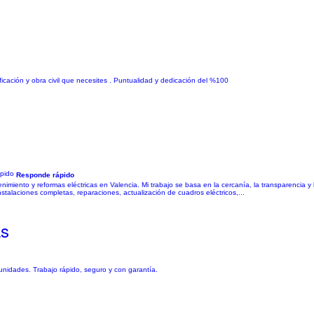
ficación y obra civil que necesites . Puntualidad y dedicación del %100
Responde rápido
enimiento y reformas eléctricas en Valencia. Mi trabajo se basa en la cercanía, la transparencia 
talaciones completas, reparaciones, actualización de cuadros eléctricos,...
as
omunidades. Trabajo rápido, seguro y con garantía.