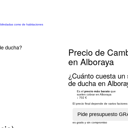
o blindadas como de habitaciones
de ducha?
Precio de Camb
en Alboraya
¿Cuánto cuesta un 
de ducha en Albora
Es el
precio más barato
que
suelen cobrar en Alboraya
↓
702 €
El precio final depende de varios factor
es gratis y sin compromiso