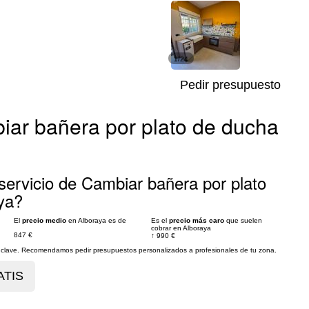
1/24
Pedir presupuesto
iar bañera por plato de ducha
servicio de Cambiar bañera por plato
ya?
El
precio medio
en Alboraya es de
Es el
precio más caro
que suelen
cobrar en Alboraya
847 €
↑
990 €
es clave. Recomendamos pedir presupuestos personalizados a profesionales de tu zona.