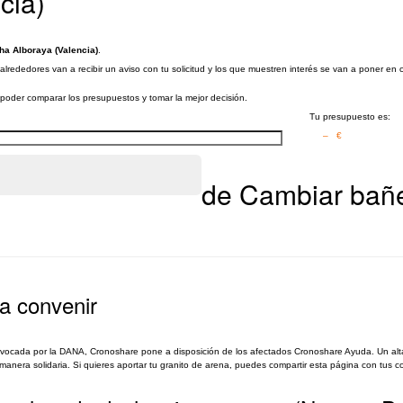
cia)
ha Alboraya (Valencia)
.
lrededores van a recibir un aviso con tu solicitud y los que muestren interés se van a poner en 
a poder comparar los presupuestos y tomar la mejor decisión.
Tu presupuesto es:
– €
de Cambiar bañe
a convenir
rovocada por la DANA, Cronoshare pone a disposición de los afectados Cronoshare Ayuda. Un alt
nera solidaria. Si quieres aportar tu granito de arena, puedes compartir esta página con tus co