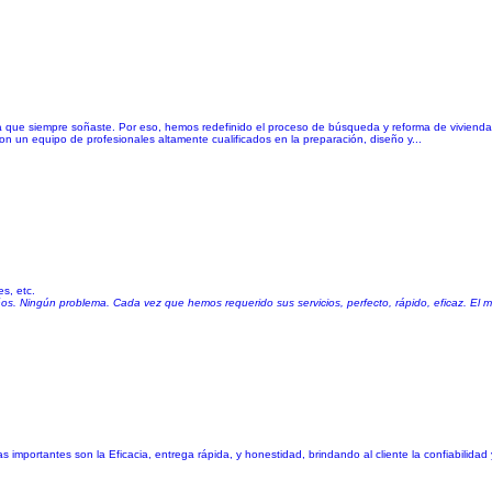
 que siempre soñaste. Por eso, hemos redefinido el proceso de búsqueda y reforma de vivienda 
on un equipo de profesionales altamente cualificados en la preparación, diseño y...
es, etc.
ños. Ningún problema. Cada vez que hemos requerido sus servicios, perfecto, rápido, eficaz. El me
mportantes son la Eficacia, entrega rápida, y honestidad, brindando al cliente la confiabilidad