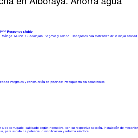
cha en Alboraya. Ahorra agua
Responde rápido
 Málaga, Murcia, Guadalajara, Segovia y Toledo. Trabajamos con materiales de la mejor calidad
endas integrales y construcción de piscinas! Presupuesto sin compromiso
ón de tubo corrugado, cableado según normativa, con su respectiva sección. Instalación de mecan
tín, para subida de potencia, o modificación y reforma eléctrica.