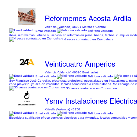
Reformemos Acosta Ardila
Valencia (Valencia) 46001 Mercado Central
Email validado
Teléfono validado
/hola, reformemos : ofrece su servicio en reformas en pisos, baños, techos, cualquier modi
4 veces contratado en Cronoshare
Veinticuatro Amperios
Valencia (Valencia) 46020 Benimaclet
Email validado
Teléfono validado
Soy Francisco José Cordellat, electricista profesional especializado en instalaciones, mant
cada proyecto, ya sea en viviendas, locales comerciales o comunidades. Me encargo de ins
35 veces contratado en Cronoshare
Ysmv Instalaciones Eléctric
Xirivella (Valencia) 46950
Email validado
Teléfono validado
Electricista cualificado ofrece servicios eléctricos para viviendas, locales comerciales y c