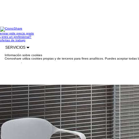
entrar
pide precio gratis
¿eres un profesional?
ofertas de trabajo
SERVICIOS
Información sobre cookies
Cronoshare utiliza cookies propias y de terceros para fines analíticos. Puedes aceptar todas 
información
.