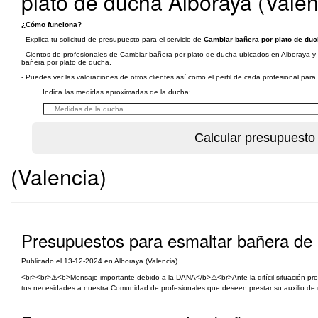
plato de ducha Alboraya (Valen
¿Cómo funciona?
- Explica tu solicitud de presupuesto para el servicio de
Cambiar bañera por plato de duc
- Cientos de profesionales de Cambiar bañera por plato de ducha ubicados en Alboraya y a
bañera por plato de ducha.
- Puedes ver las valoraciones de otros clientes así como el perfil de cada profesional par
Indica las medidas aproximadas de la ducha:
(Valencia)
Presupuestos para esmaltar bañera de 
Publicado el 13-12-2024 en Alboraya (Valencia)
<br><br>⚠️<b>Mensaje importante debido a la DANA</b>⚠️<br>Ante la difícil situación p
tus necesidades a nuestra Comunidad de profesionales que deseen prestar su auxilio de ma