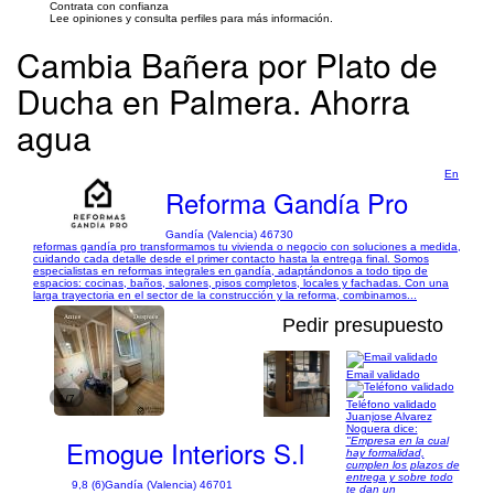
Contrata con confianza
Lee opiniones y consulta perfiles para más información.
Cambia Bañera por Plato de
Ducha en Palmera. Ahorra
agua
En
Reforma Gandía Pro
Gandía (Valencia) 46730
reformas gandía pro transformamos tu vivienda o negocio con soluciones a medida,
cuidando cada detalle desde el primer contacto hasta la entrega final. Somos
especialistas en reformas integrales en gandía, adaptándonos a todo tipo de
espacios: cocinas, baños, salones, pisos completos, locales y fachadas. Con una
larga trayectoria en el sector de la construcción y la reforma, combinamos...
Pedir presupuesto
Email validado
1/7
Teléfono validado
Juanjose Alvarez
Noguera dice:
Emogue Interiors S.l
"Empresa en la cual
hay formalidad,
cumplen los plazos de
entrega y sobre todo
9,8 (6)
Gandía (Valencia) 46701
te dan un