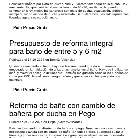
Remplacer bañera por plato de ducha 70×170, alicatar alrededor de la ducha. Hay
una ventanilla, que cambiar al mismo tiempo de 60×70, oscillante, la, puedo
comprar en leroy merlin. Indicar precio con plato de ducha, evacuación, ladrillos,
mampara, mono mando de ducha y alcachofa. Se quitara bidet, es solo taponar las
llegadas agua y evacuación muro.
Pide Precio Gratis
Presupuesto de reforma integral
para baño de entre 5 y 6 m2
Publicado el 14-10-2024 en Beniflá (Valencia)
Quiero reformar todo el baño, hay que tirar una pared que da a un armario
empotrado en la habitación de al lado, así ampliamos el baño. Hay que inutilizar un
bidé, y mover el desagüe del inodoro. También me gustaría cambiar las tuberías de
cobre por PVC. Actualmente, tengo bañera y queremos cambiar por plato con
mampara.
Pide Precio Gratis
Reforma de baño con cambio de
bañera por ducha en Pego
Publicado el 23-3-2026 en Pego (Alacant/Alicante)
Estamos buscando un diseñador de baños en pego. Tenemos una casa nueva y
necesitamos ayuda con un cuarto de baño. En uno de ellos, queremos quitar la
bañera y poner una ducha. Buscamos a alguien especializado en microcemento.