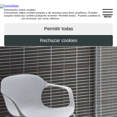
Información sobre cookies
Cronoshare utiliza cookies propias y de terceros para fines analíticos. Puedes
aceptar todas las cookies pulsando el botón “Permitir todas”. Puedes cambiar la
MENU
configuración
, y/o rechazar, así como obtener
más información
.