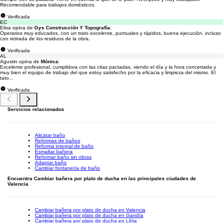
Recomendable para trabajos domésticos.
Verificada
EC
Elisa opina de
Gys Construcción Y Topografía
:
Operarios muy educados, con un trato excelente, puntuales y rápidos, buena ejecución, incluso
con retirada de los residuos de la obra.
Verificada
AL
Agustin opina de
Mónica
:
Excelente profesional, cumplidora con las citas pactadas, viendo el día y la hora concertada y
muy bien el equipo de trabajo del que estoy satisfecho por la eficacia y limpieza del mismo. El
tato...
Verificada
Servicios relacionados
Alicatar baño
Reformas de baños
Reforma integral de baño
Esmaltar bañera
Reformar baño sin obras
Adaptar baño
Cambiar fontanería de baño
Encuentra Cambiar bañera por plato de ducha en las principales ciudades de
Valencia
Cambiar bañera por plato de ducha en Valencia
Cambiar bañera por plato de ducha en Gandía
Cambiar bañera por plato de ducha en Llíria