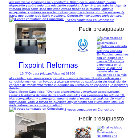
asesoramiento y consejos muy acertados. Brillan por su amabilidad, buena
disposición y sobre todo una educación esquisita. Al terminar los trabajos dejan la
vivienda limpia como si no hubiesen estado haciendo la reforma, aunque
escayolistas y pintores no son tan pulcros, emogue interiors, s. L. Se encarga de
hacer que quede todo limpio y perfecto. Conclusión muy buenos profesionales."
3 veces contratado en Cronoshare
Pedir presupuesto
Email validado
1/10
Teléfono validado
En Fixpoint, contamos
con un equipo con
Fixpoint Reformas
más de 18 años de
experiencia en el
sector, lo que nos
permite ofrecer
10 (4)
Ondara (Alacant/Alicante) 03760
soluciones de la más
alta calidad y un servicio excepcional a nuestros clientes. Nuestra dedicación y
conocimientos nos han llevado a alcanzar niveles de satisfacción sin igual, siendo
capaces de transformar metros cuadrados no utilizables en espacios que inspiran y
deleitan..
Diana Mestre Canet dice:
"Grandes profesionales y excelente asesoramiento.
Hicimos la reforma del piso de mi abuela con ellos y la experiencia ha sido de 10.
Nos acompañaron y aconsejaron durante todo el proceso, lo cual nos dio mucha
tranquilidad. Toda la familia ha quedado muy contenta con el resultado final. Sin
duda volveremos a contar con ellos."
8 veces contratado en Cronoshare
Pedir presupuesto
Email validado
No somos una