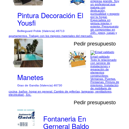
1/51
empresa grande. Soy
un profesional que
trabaja con
dedicación,
Pintura Decoración El
puntualidad y respeto
por tu hogar.
Yousfi
Especialista en
pintura interior y
exterior. Presupuesto
sin compromiso en
Bellreguard Poble (Valencia) 46713
24h.: pisos, casas y
apartamentos. Trabajo con los mejores materiales del mercado.
Pedir presupuesto
Email validado
Todo lo relacionado
1/30
con servicio de
instalaciones y
reparación de
elementos
Manetes
constructivos:
Ventanas. Puertas.
Persianas. Pintura de
interiores. Instalación
Grao de Gandia (Valencia) 46730
de mobiliario de
cocina, baños, hogar en general. Cambio de griferías, lamparas, ventiladores,
electricidad , Etc.
Pedir presupuesto
Fontaneria En
Gerneral Baldo