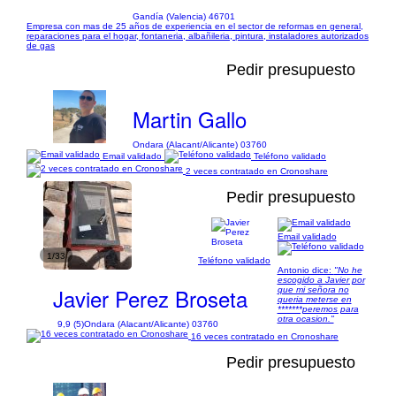
Gandía (Valencia) 46701
Empresa con mas de 25 años de experiencia en el sector de reformas en general,
reparaciones para el hogar, fontaneria, albañileria, pintura, instaladores autorizados
de gas
Pedir presupuesto
Martin Gallo
Ondara (Alacant/Alicante) 03760
Email validado
Teléfono validado
2 veces contratado en Cronoshare
Pedir presupuesto
Email validado
1/33
Teléfono validado
Antonio dice:
"No he
escogido a Javier por
Javier Perez Broseta
que mi señora no
queria meterse en
*******peremos para
otra ocasion."
9,9 (5)
Ondara (Alacant/Alicante) 03760
16 veces contratado en Cronoshare
Pedir presupuesto