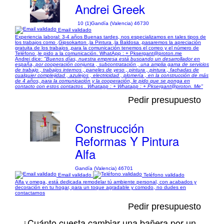
Andrei Greek
10 (1)
Gandía (Valencia) 46730
Email validado
Experiencia laboral: 3-4 años Buenas tardes, nos especializamos en tales tipos de
los trabajos como ,Gipsokarton ,la Pintura ,la Baldosa ,pasaremos la apreciación
gratuita de los trabajos ,para la comunicación tenemos el correo y el número de
Teléfono ,le pido a la comunicación. WhatApp : + Pksergant@proton.me
Andrei dice:
"Buenos días, nuestra empresa está buscando un desarrollador en
españa, por cooperación conjunta , subcontratación , una amplia gama de servicios
de trabajo , trabajos internos , paneles de yeso , pintura , pintura , fachadas de
cualquier complejidad , azulejos , electricidad , plomería , en la construcción de más
de 4 años, para la comunicación y la cooperación, le pido que se ponga en
contacto con estos contactos . Whatapp : + Whatapp : + Pksergant@proton. Me"
Pedir presupuesto
Construcción
Reformas Y Pintura
Alfa
Gandía (Valencia) 46701
Email validado
Teléfono validado
Alfa y omega, está dedicada remodelar tú ambiente personal, con acabados y
decoración en tu hogar, para un toque agradable y comodo, no dudes en
contactarnos
Pedir presupuesto
¿Cuánto cuesta cambiar una bañera por un