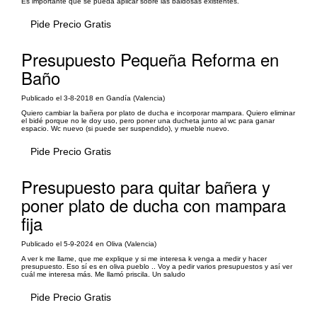
Es importante que se pueda aplicar sobre las baldosas existentes.
Pide Precio Gratis
Presupuesto Pequeña Reforma en
Baño
Publicado el 3-8-2018 en Gandía (Valencia)
Quiero cambiar la bañera por plato de ducha e incorporar mampara. Quiero eliminar
el bidé porque no le doy uso, pero poner una ducheta junto al wc para ganar
espacio. Wc nuevo (si puede ser suspendido), y mueble nuevo.
Pide Precio Gratis
Presupuesto para quitar bañera y
poner plato de ducha con mampara
fija
Publicado el 5-9-2024 en Oliva (Valencia)
A ver k me llame, que me explique y si me interesa k venga a medir y hacer
presupuesto. Eso sí es en oliva pueblo .. Voy a pedir varios presupuestos y así ver
cuál me interesa más. Me llamó priscila. Un saludo
Pide Precio Gratis