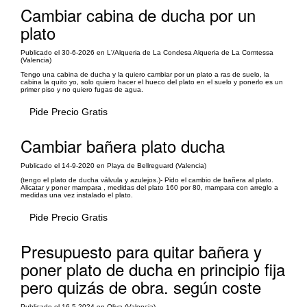
Cambiar cabina de ducha por un
plato
Publicado el 30-6-2026 en L'/Alqueria de La Condesa Alqueria de La Comtessa
(Valencia)
Tengo una cabina de ducha y la quiero cambiar por un plato a ras de suelo, la
cabina la quito yo, solo quiero hacer el hueco del plato en el suelo y ponerlo es un
primer piso y no quiero fugas de agua.
Pide Precio Gratis
Cambiar bañera plato ducha
Publicado el 14-9-2020 en Playa de Bellreguard (Valencia)
(tengo el plato de ducha válvula y azulejos.)- Pido el cambio de bañera al plato.
Alicatar y poner mampara , medidas del plato 160 por 80, mampara con arreglo a
medidas una vez instalado el plato.
Pide Precio Gratis
Presupuesto para quitar bañera y
poner plato de ducha en principio fija
pero quizás de obra. según coste
Publicado el 16-5-2024 en Oliva (Valencia)