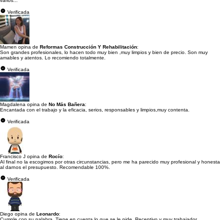
varios...
Verificada
Mamen opina de
Reformas Construcción Y Rehabilitación
:
Son grandes profesionales, lo hacen todo muy bien ,muy limpios y bien de precio. Son muy
amables y atentos. Lo recomiendo totalmente.
Verificada
Magdalena opina de
No Más Bañera
:
Encantada con el trabajo y la eficacia, serios, responsables y limpios,muy contenta.
Verificada
Francisco J opina de
Rocío
:
Al final no la escogimos por otras circunstancias, pero me ha parecido muy profesional y honesta
al darnos el presupuesto. Recomendable 100%.
Verificada
Diego opina de
Leonardo
:
Cumple con su palabra. Tiene en cuenta lo que se le pide. Receptivo y muy trabajador.