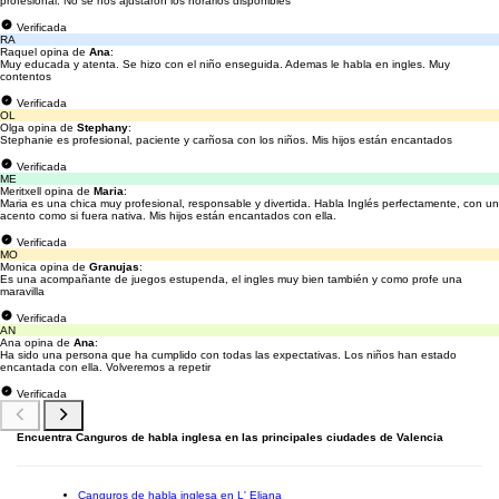
profesional. No se nos ajustaron los horarios disponibles
Verificada
RA
Raquel opina de
Ana
:
Muy educada y atenta. Se hizo con el niño enseguida. Ademas le habla en ingles. Muy
contentos
Verificada
OL
Olga opina de
Stephany
:
Stephanie es profesional, paciente y carñosa con los niños. Mis hijos están encantados
Verificada
ME
Meritxell opina de
Maria
:
Maria es una chica muy profesional, responsable y divertida. Habla Inglés perfectamente, con un
acento como si fuera nativa. Mis hijos están encantados con ella.
Verificada
MO
Monica opina de
Granujas
:
Es una acompañante de juegos estupenda, el ingles muy bien también y como profe una
maravilla
Verificada
AN
Ana opina de
Ana
:
Ha sido una persona que ha cumplido con todas las expectativas. Los niños han estado
encantada con ella. Volveremos a repetir
Verificada
Encuentra Canguros de habla inglesa en las principales ciudades de Valencia
Canguros de habla inglesa en L' Eliana