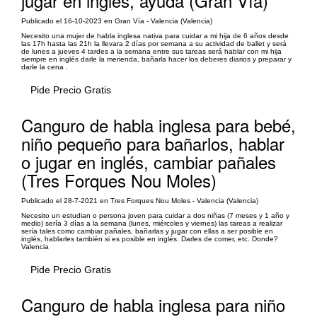
jugar en inglés, ayuda (Gran Vía)
Publicado el 16-10-2023 en Gran Vía - Valencia (Valencia)
Necesito una mujer de habla inglesa nativa para cuidar a mi hija de 6 años desde
las 17h hasta las 21h la llevara 2 días por semana a su actividad de ballet y será
de lunes a jueves 4 tardes a la semana entre sus tareas será hablar con mi hija
siempre en inglés darle la merienda, bañarla hacer los deberes diarios y preparar y
darle la cena .
Pide Precio Gratis
Canguro de habla inglesa para bebé,
niño pequeño para bañarlos, hablar
o jugar en inglés, cambiar pañales
(Tres Forques Nou Moles)
Publicado el 28-7-2021 en Tres Forques Nou Moles - Valencia (Valencia)
Necesito un estudian o persona joven para cuidar a dos niñas (7 meses y 1 año y
medio) sería 3 días a la semana (lunes, miércoles y viernes) las tareas a realizar
sería tales como cambiar pañales, bañarlas y jugar con ellas a ser posible en
inglés, hablarles también si es posible en inglés. Darles de comer, etc. Donde?
Valencia
Pide Precio Gratis
Canguro de habla inglesa para niño