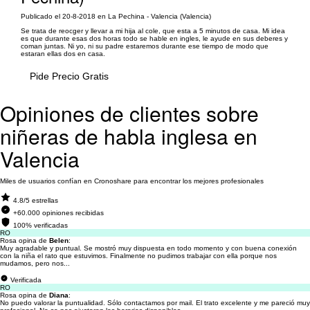
Publicado el 20-8-2018 en La Pechina - Valencia (Valencia)
Se trata de reocger y llevar a mi hija al cole, que esta a 5 minutos de casa. Mi idea
es que durante esas dos horas todo se hable en ingles, le ayude en sus deberes y
coman juntas. Ni yo, ni su padre estaremos durante ese tiempo de modo que
estaran ellas dos en casa.
Pide Precio Gratis
Opiniones de clientes sobre
niñeras de habla inglesa en
Valencia
Miles de usuarios confían en Cronoshare para encontrar los mejores profesionales
4.8/5 estrellas
+60.000 opiniones recibidas
100% verificadas
RO
Rosa opina de
Belen
:
Muy agradable y puntual. Se mostró muy dispuesta en todo momento y con buena conexión
con la niña el rato que estuvimos. Finalmente no pudimos trabajar con ella porque nos
mudamos, pero nos...
Verificada
RO
Rosa opina de
Diana
:
No puedo valorar la puntualidad. Sólo contactamos por mail. El trato excelente y me pareció muy