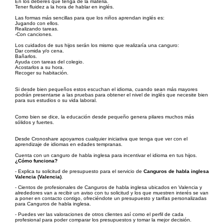
En los deberes que tenga de la materia.
Tener fluidez a la hora de hablar en inglés.
Las formas más sencillas para que los niños aprendan inglés es:
Jugando con ellos.
Realizando tareas.
-Con canciones.
Los cuidados de sus hijos serán los mismo que realizaría una canguro:
Dar comida y/o cena.
Bañarlos.
Ayuda con tareas del colegio.
Acostarlos a su hora.
Recoger su habitación.
Si desde bien pequeños estos escuchan el idioma, cuando sean más mayores
podrán presentarse a las pruebas para obtener el nivel de inglés que necesite bien
para sus estudios o su vida laboral.
Como bien se dice, la educación desde pequeño genera pilares muchos más
sólidos y fuertes.
Desde Cronoshare apoyamos cualquier iniciativa que tenga que ver con el
aprendizaje de idiomas en edades tempranas.
Cuenta con un canguro de habla inglesa para incentivar el idioma en tus hijos.
¿Cómo funciona?
- Explica tu solicitud de presupuesto para el servicio de
Canguros de habla inglesa
Valencia (Valencia)
.
- Cientos de profesionales de Canguros de habla inglesa ubicados en Valencia y
alrededores van a recibir un aviso con tu solicitud y los que muestren interés se van
a poner en contacto contigo, ofreciéndote un presupuesto y tarifas personalizadas
para Canguros de habla inglesa.
- Puedes ver las valoraciones de otros clientes así como el perfil de cada
profesional para poder comparar los presupuestos y tomar la mejor decisión.