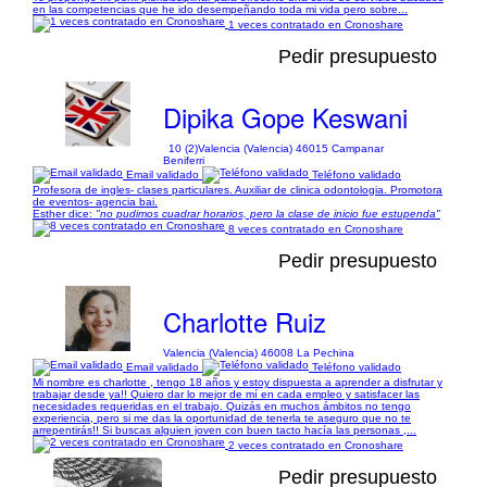
en las competencias que he ido desempeñando toda mi vida pero sobre...
1 veces contratado en Cronoshare
Pedir presupuesto
Dipika Gope Keswani
10 (2)
Valencia (Valencia) 46015 Campanar
Beniferri
Email validado
Teléfono validado
Profesora de ingles- clases particulares. Auxiliar de clinica odontologia. Promotora
de eventos- agencia bai.
Esther dice:
"no pudimos cuadrar horarios, pero la clase de inicio fue estupenda"
8 veces contratado en Cronoshare
Pedir presupuesto
Charlotte Ruiz
Valencia (Valencia) 46008 La Pechina
Email validado
Teléfono validado
Mi nombre es charlotte , tengo 18 años y estoy dispuesta a aprender a disfrutar y
trabajar desde ya!! Quiero dar lo mejor de mí en cada empleo y satisfacer las
necesidades requeridas en el trabajo. Quizás en muchos ámbitos no tengo
experiencia, pero si me das la oportunidad de tenerla te aseguro que no te
arrepentirás!! Si buscas alguien joven con buen tacto hacía las personas ,...
2 veces contratado en Cronoshare
Pedir presupuesto