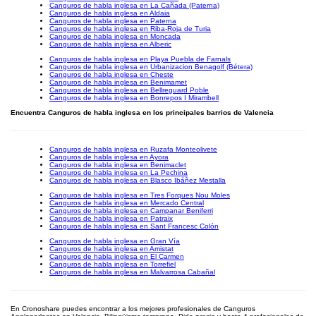
Canguros de habla inglesa en La Cañada (Paterna)
Canguros de habla inglesa en Aldaia
Canguros de habla inglesa en Paterna
Canguros de habla inglesa en Riba-Roja de Turia
Canguros de habla inglesa en Moncada
Canguros de habla inglesa en Alberic
Canguros de habla inglesa en Playa Puebla de Farnals
Canguros de habla inglesa en Urbanizacion Benagolf (Bétera)
Canguros de habla inglesa en Cheste
Canguros de habla inglesa en Benimamet
Canguros de habla inglesa en Bellreguard Poble
Canguros de habla inglesa en Bonrepos I Mirambell
Encuentra Canguros de habla inglesa en los principales barrios de Valencia
Canguros de habla inglesa en Ruzafa Monteolivete
Canguros de habla inglesa en Ayora
Canguros de habla inglesa en Benimaclet
Canguros de habla inglesa en La Pechina
Canguros de habla inglesa en Blasco Ibáñez Mestalla
Canguros de habla inglesa en Tres Forques Nou Moles
Canguros de habla inglesa en Mercado Central
Canguros de habla inglesa en Campanar Beniferri
Canguros de habla inglesa en Patraix
Canguros de habla inglesa en Sant Francesc Colón
Canguros de habla inglesa en Gran Vía
Canguros de habla inglesa en Amistat
Canguros de habla inglesa en El Carmen
Canguros de habla inglesa en Torrefiel
Canguros de habla inglesa en Malvarrosa Cabañal
En Cronoshare puedes encontrar a los mejores profesionales de Canguros