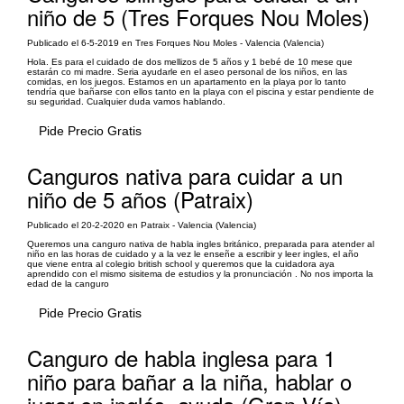
niño de 5 (Tres Forques Nou Moles)
Publicado el 6-5-2019 en Tres Forques Nou Moles - Valencia (Valencia)
Hola. Es para el cuidado de dos mellizos de 5 años y 1 bebé de 10 mese que
estarán co mi madre. Seria ayudarle en el aseo personal de los niños, en las
comidas, en los juegos. Estamos en un apartamento en la playa por lo tanto
tendría que bañarse con ellos tanto en la playa con el piscina y estar pendiente de
su seguridad. Cualquier duda vamos hablando.
Pide Precio Gratis
Canguros nativa para cuidar a un
niño de 5 años (Patraix)
Publicado el 20-2-2020 en Patraix - Valencia (Valencia)
Queremos una canguro nativa de habla ingles británico, preparada para atender al
niño en las horas de cuidado y a la vez le enseñe a escribir y leer ingles, el año
que viene entra al colegio british school y queremos que la cuidadora aya
aprendido con el mismo sisitema de estudios y la pronunciación . No nos importa la
edad de la canguro
Pide Precio Gratis
Canguro de habla inglesa para 1
niño para bañar a la niña, hablar o