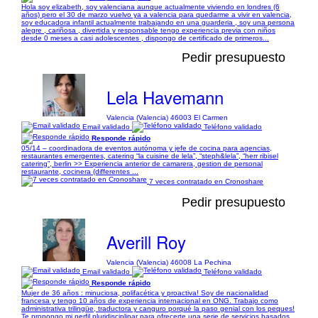
Hola soy elizabeth, soy valenciana aunque actualmente viviendo en londres (6
años) pero el 30 de marzo vuelvo ya a valencia para quedarme a vivir en valencia,
soy educadora infantil actualmente trabajando en una guarderia , soy una persona
alegre , cariñosa , divertida y responsable tengo experiencia previa con niños
desde 0 meses a casi adolescentes , dispongo de certificado de primeros...
Pedir presupuesto
Lela Havemann
Valencia (Valencia) 46003 El Carmen
Email validado
Teléfono validado
Responde rápido
05/14 – coordinadora de eventos autónoma y jefe de cocina para agencias,
restaurantes emergentes, catering “la cuisine de lela”, “steph&lela”, “herr ribisel
catering”, berlin >> Experiencia anterior de camarera, gestion de personal
restaurante, cocinera (differentes ...
7 veces contratado en Cronoshare
Pedir presupuesto
Averill Roy
Valencia (Valencia) 46008 La Pechina
Email validado
Teléfono validado
Responde rápido
Mujer de 36 años : minuciosa, polifacética y proactiva! Soy de nacionalidad
francesa y tengo 10 años de experiencia internacional en ONG. Trabajo como
administrativa trilingüe, traductora y canguro porqué la paso genial con los peques!
Te propongo mi perfil pluridisciplinar para ofrecerte una serie de servicios basados