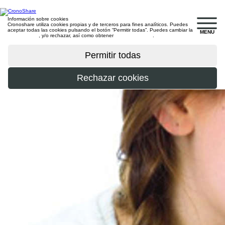
Información sobre cookies
Cronoshare utiliza cookies propias y de terceros para fines analíticos. Puedes
aceptar todas las cookies pulsando el botón “Permitir todas”. Puedes cambiar la
MENU
configuración
, y/o rechazar, así como obtener
más información
.