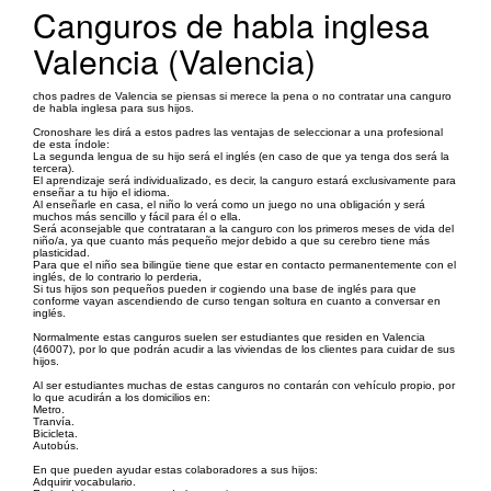
Canguros de habla inglesa
Valencia (Valencia)
chos padres de Valencia se piensas si merece la pena o no contratar una canguro
de habla inglesa para sus hijos.
Cronoshare les dirá a estos padres las ventajas de seleccionar a una profesional
de esta índole:
La segunda lengua de su hijo será el inglés (en caso de que ya tenga dos será la
tercera).
El aprendizaje será individualizado, es decir, la canguro estará exclusivamente para
enseñar a tu hijo el idioma.
Al enseñarle en casa, el niño lo verá como un juego no una obligación y será
muchos más sencillo y fácil para él o ella.
Será aconsejable que contrataran a la canguro con los primeros meses de vida del
niño/a, ya que cuanto más pequeño mejor debido a que su cerebro tiene más
plasticidad.
Para que el niño sea bilingüe tiene que estar en contacto permanentemente con el
inglés, de lo contrario lo perderia,
Si tus hijos son pequeños pueden ir cogiendo una base de inglés para que
conforme vayan ascendiendo de curso tengan soltura en cuanto a conversar en
inglés.
Normalmente estas canguros suelen ser estudiantes que residen en Valencia
(46007), por lo que podrán acudir a las viviendas de los clientes para cuidar de sus
hijos.
Al ser estudiantes muchas de estas canguros no contarán con vehículo propio, por
lo que acudirán a los domicilios en:
Metro.
Tranvía.
Bicicleta.
Autobús.
En que pueden ayudar estas colaboradores a sus hijos:
Adquirir vocabulario.