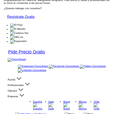
Angloparlantes en Valencia. Bilingüismo temprano. Pide precio y hasta 4 profesionales de
tu zona te contactan a las pocas horas.
¿Quieres trabajar con nosotros?
Regístrate Gratis
Pide Precio Gratis
Ayuda
Profesionales
Clientes
Empresa
España
Italia
Brasil
México
Chile