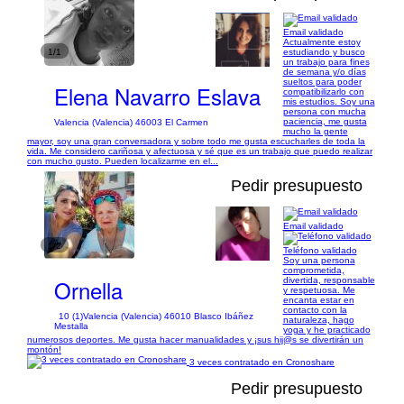
Email validado
Actualmente estoy
1/1
estudiando y busco
un trabajo para fines
de semana y/o días
sueltos para poder
Elena Navarro Eslava
compatibilizarlo con
mis estudios. Soy una
persona con mucha
paciencia, me gusta
Valencia (Valencia) 46003 El Carmen
mucho la gente
mayor, soy una gran conversadora y sobre todo me gusta escucharles de toda la
vida. Me considero cariñosa y afectuosa y sé que es un trabajo que puedo realizar
con mucho gusto. Pueden localizarme en el...
Pedir presupuesto
Email validado
1/2
Teléfono validado
Soy una persona
comprometida,
Ornella
divertida, responsable
y respetuosa. Me
encanta estar en
contacto con la
10 (1)
Valencia (Valencia) 46010 Blasco Ibáñez
naturaleza, hago
Mestalla
yoga y he practicado
numerosos deportes. Me gusta hacer manualidades y ¡sus hij@s se divertirán un
montón!
3 veces contratado en Cronoshare
Pedir presupuesto