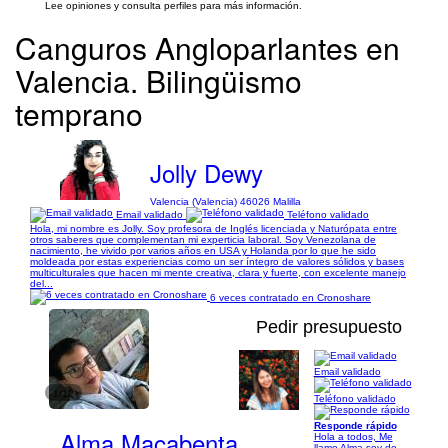
Lee opiniones y consulta perfiles para más información.
Canguros Angloparlantes en
Valencia. Bilingüismo
temprano
Jolly Dewy
Valencia (Valencia) 46026 Malilla
Email validado
Teléfono validado
Hola, mi nombre es Jolly. Soy profesora de Inglés licenciada y Naturópata entre
otros saberes que complementan mi experticia laboral. Soy Venezolana de
nacimiento, he vivido por varios años en USA y Holanda por lo que he sido
moldeada por estas experiencias como un ser íntegro de valores sólidos y bases
multiculturales que hacen mi mente creativa, clara y fuerte, con excelente manejo
del...
6 veces contratado en Cronoshare
Pedir presupuesto
Email validado
1/12
Teléfono validado
Responde rápido
Alma Macabenta
Hola a todos, Me
llamo Alma soy de