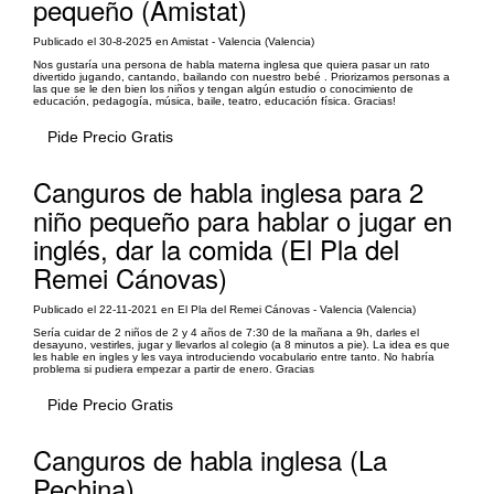
pequeño (Amistat)
Publicado el 30-8-2025 en Amistat - Valencia (Valencia)
Nos gustaría una persona de habla materna inglesa que quiera pasar un rato
divertido jugando, cantando, bailando con nuestro bebé . Priorizamos personas a
las que se le den bien los niños y tengan algún estudio o conocimiento de
educación, pedagogía, música, baile, teatro, educación física. Gracias!
Pide Precio Gratis
Canguros de habla inglesa para 2
niño pequeño para hablar o jugar en
inglés, dar la comida (El Pla del
Remei Cánovas)
Publicado el 22-11-2021 en El Pla del Remei Cánovas - Valencia (Valencia)
Sería cuidar de 2 niños de 2 y 4 años de 7:30 de la mañana a 9h, darles el
desayuno, vestirles, jugar y llevarlos al colegio (a 8 minutos a pie). La idea es que
les hable en ingles y les vaya introduciendo vocabulario entre tanto. No habría
problema si pudiera empezar a partir de enero. Gracias
Pide Precio Gratis
Canguros de habla inglesa (La
Pechina)