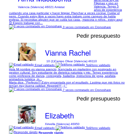
Filipinas y vivo en
Valencia. Tengo 5
Valencia (Valencia) 46021 Amistat
ańos de experiencia
cuidando una casa particular y hacer limpiar. Planchar a veces cocinar. Cuidar el
perro. Cuando estoy libre a vaces hago extra trabajo como canguro de habla
inglesa. Si necesitas alguien que se cuida tus casa., mascota o nińos.. estoy aqui
😊 Espero trabajar con...
3 veces contratado en Cronoshare
Pedir presupuesto
Vianna Rachel
10 (1)
Campo Olivar (Valencia) 46110
Email validado
Teléfono validado
Hola Mi nombre es vianna asencio, licenciada en marketing con postgrado en
gestion cultural. Soy estudiante de dietetica naturista y mtc. Tengo experiencia
como profesora de danza, coreografa, bailarina, instructora de yoga, azafata,
animadora turistica, m...
Marta dice:
"Perfecto!!! Estoy encantada con el resultado. Lastima que mis fotos no
tenían muy buena calidad. Repetiré!!! ;-) "
7 veces contratado en Cronoshare
Pedir presupuesto
Elizabeth
Xirivella (Valencia) 46950
Email validado
Teléfono validado
Responde rápido