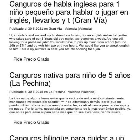
Canguros de habla inglesa para 1
niño pequeño para hablar o jugar en
inglés, llevarlos y t (Gran Vía)
Publicado el 30-8-2021 en Gran Vía - Valencia (Valencia)
Hi, im violeta and me and my husband are looking for an english native babysitter
who takes care of our 3-Years old boy mario, two evenings a week. Are you still
looking for a part-Time job? You would have to pick up mario from school (around
16h or 17h) and be with him two or three hours. We would like you to speak english
to him. This is my number, in case you are still seeking for a job. ....
Pide Precio Gratis
Canguros nativa para niño de 5 años
(La Pechina)
Publicado el 30-8-2018 en La Pechina - Valencia (Valencia)
La idea es de alguna forma evitar que la vecina de arriba esté constantemente
manchando mi terraza por sacudir ****** de alfombras y demás, por lo que no
puedo utilizar mi terraza, que aunque estrecha, es útil al menos para tender ropa y
no puedo. Por lo tanto, necesitaría un cerramiento de lo más económico posible, ya
que no es para aislar ni para nada más que no sea evitar ensuciar mi terraza.
Pide Precio Gratis
Canguros bilingüe para cuidar a un