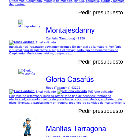
Ofrecemos: Carpintería, montaje de muebles, pintura, cerrajería, pladur y montaje
de puertas.
Pedir presupuesto
Montajesdanny
Cambrils (Tarragona) 43850
Email validado
Instalaciones /reparaciones/mantenimientos En general de la madera. Vehículo
industrial para desplazarme al lugar Del trabajo, todo tipo de herramientas de
Carpintería. Mediciones, visitas, despiezes...
Pedir presupuesto
Gloria Casafús
Reus (Tarragona) 43202
Email validado
Teléfono validado
Empresa de reformas y limpieza ofrece todo tipo de servicios: fontanería,
electricidad, alicatado, pintura de pisos limpieza a comunidades, abrillantado de
pisos, limpieza a particulares y en general todo tipo de servicios de mantenimiento
Pedir presupuesto
Manitas Tarragona
La Pineda (Tarragona) 43481