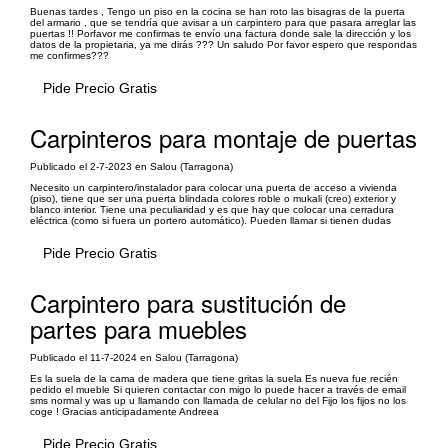
Buenas tardes , Tengo un piso en la cocina se han roto las bisagras de la puerta
del armario , que se tendría que avisar a un carpintero para que pasara arreglar las
puertas !! Porfavor me confirmas te envío una factura donde sale la dirección y los
datos de la propietaria, ya me dirás ??? Un saludo Por favor espero que respondas
me confirmes???
Pide Precio Gratis
Carpinteros para montaje de puertas
Publicado el 2-7-2023 en Salou (Tarragona)
Necesito un carpintero/instalador para colocar una puerta de acceso a vivienda
(piso), tiene que ser una puerta blindada colores roble o mukali (creo) exterior y
blanco interior. Tiene una peculiaridad y es que hay que colocar una cerradura
eléctrica (como si fuera un portero automático). Pueden llamar si tienen dudas
Pide Precio Gratis
Carpintero para sustitución de
partes para muebles
Publicado el 11-7-2024 en Salou (Tarragona)
Es la suela de la cama de madera que tiene gritas la suela Es nueva fue recién
pedido el mueble Si quieren contactar con migo lo puede hacer a través de email
sms normal y was up u llamando con llamada de celular no del Fijo los fijos no los
coge ! Gracias anticipadamente Andreea
Pide Precio Gratis