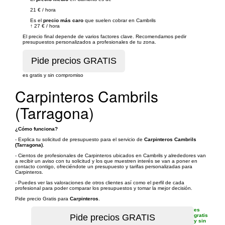
21 €
/
hora
Es el
precio más caro
que suelen cobrar en Cambrils
↑
27 €
/
hora
El precio final depende de varios factores clave. Recomendamos pedir
presupuestos personalizados a profesionales de tu zona.
es gratis y sin compromiso
Carpinteros Cambrils
(Tarragona)
¿Cómo funciona?
- Explica tu solicitud de presupuesto para el servicio de
Carpinteros Cambrils
(Tarragona)
.
- Cientos de profesionales de Carpinteros ubicados en Cambrils y alrededores van
a recibir un aviso con tu solicitud y los que muestren interés se van a poner en
contacto contigo, ofreciéndote un presupuesto y tarifas personalizadas para
Carpinteros.
- Puedes ver las valoraciones de otros clientes así como el perfil de cada
profesional para poder comparar los presupuestos y tomar la mejor decisión.
Pide precio Gratis para
Carpinteros
.
es
gratis
y sin