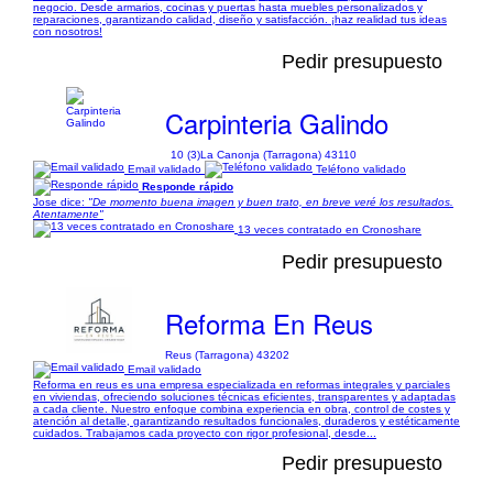
negocio. Desde armarios, cocinas y puertas hasta muebles personalizados y
reparaciones, garantizando calidad, diseño y satisfacción. ¡haz realidad tus ideas
con nosotros!
Pedir presupuesto
Carpinteria Galindo
10 (3)
La Canonja (Tarragona) 43110
Email validado
Teléfono validado
Responde rápido
Jose dice:
"De momento buena imagen y buen trato, en breve veré los resultados.
Atentamente"
13 veces contratado en Cronoshare
Pedir presupuesto
Reforma En Reus
Reus (Tarragona) 43202
Email validado
Reforma en reus es una empresa especializada en reformas integrales y parciales
en viviendas, ofreciendo soluciones técnicas eficientes, transparentes y adaptadas
a cada cliente. Nuestro enfoque combina experiencia en obra, control de costes y
atención al detalle, garantizando resultados funcionales, duraderos y estéticamente
cuidados. Trabajamos cada proyecto con rigor profesional, desde...
Pedir presupuesto