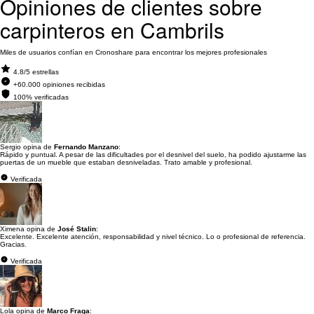
Opiniones de clientes sobre
carpinteros en Cambrils
Miles de usuarios confían en Cronoshare para encontrar los mejores profesionales
4.8/5 estrellas
+60.000 opiniones recibidas
100% verificadas
Sergio opina de
Fernando Manzano
:
Rápido y puntual. A pesar de las dificultades por el desnivel del suelo, ha podido ajustarme las
puertas de un mueble que estaban desniveladas. Trato amable y profesional.
Verificada
Ximena opina de
José Stalin
:
Excelente. Excelente atención, responsabilidad y nivel técnico. Lo o profesional de referencia.
Gracias.
Verificada
Lola opina de
Marco Fraga
: