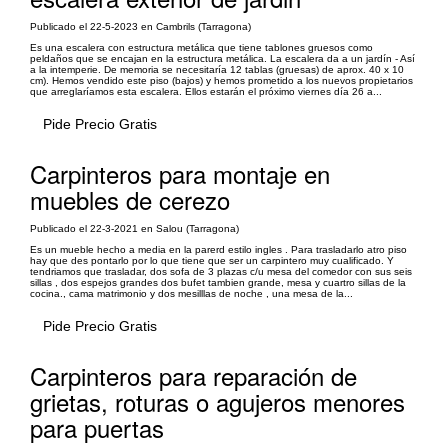
Publicado el 22-5-2023 en Cambrils (Tarragona)
Es una escalera con estructura metálica que tiene tablones gruesos como
peldaños que se encajan en la estructura metálica. La escalera da a un jardín - Así
a la intemperie. De memoria se necesitaría 12 tablas (gruesas) de aprox. 40 x 10
cm). Hemos vendido este piso (bajos) y hemos prometido a los nuevos propietarios
que arreglaríamos esta escalera. Ellos estarán el próximo viernes día 26 a...
Pide Precio Gratis
Carpinteros para montaje en
muebles de cerezo
Publicado el 22-3-2021 en Salou (Tarragona)
Es un mueble hecho a media en la parerd estilo ingles . Para trasladarlo atro piso
hay que des pontarlo por lo que tiene que ser un carpintero muy cualificado. Y
tendriamos que trasladar, dos sofa de 3 plazas c/u mesa del comedor con sus seis
sillas , dos espejos grandes dos bufet tambien grande, mesa y cuartro sillas de la
cocina., cama matrimonio y dos mesilllas de noche , una mesa de la...
Pide Precio Gratis
Carpinteros para reparación de
grietas, roturas o agujeros menores
para puertas