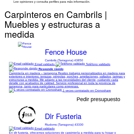
Lee opiniones y consulta perfiles para más información.
Carpinteros en Cambrils |
Muebles y estructuras a
medida
Fence House
Cambrils (Tarragona) 43850
Email validado
Teléfono validado
Responde rápido
Carpintería en madera – tarragona Realizo trabajos personalizados en madera para
exteriores e interiores: terrazas, pérgolas, porches, ampliaciones, vallados, tarimas y
estructuras a medida. Me adapto a las necesidades del cliente, cuidando cada
detalle con acabados de calidad. Servicio profesional en toda la provincia de
tarragona, tanto para particulares como empresas.
1 veces contratado en Cronoshare
Pedir presupuesto
Dlr Fusteria
Riudoms (Tarragona) 43330
Email validado
En dlr fusteria, ofrecemos soluciones de carpintería a medida para tu hogar o