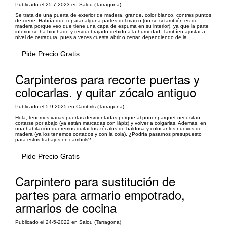
Publicado el 25-7-2023 en Salou (Tarragona)
Se trata de una puerta de exterior de madera, grande, color blanco, contres puntos
de cierre. Habría que reparar alguna partes del marco (no se si también es de
madera porque veo que tiene una capa de espuma en su interior), ya que la parte
inferior se ha hinchado y resquebrajado debido a la humedad. Tambíen ajustar a
nivel de cerradura, pues a veces cuesta abrir o cerrar, dependiendo de la...
Pide Precio Gratis
Carpinteros para recorte puertas y
colocarlas. y quitar zócalo antiguo
Publicado el 5-9-2025 en Cambrils (Tarragona)
Hola, tenemos varias puertas desmontadas porque al poner parquet necesitan
cortarse por abajo (ya están marcadas con lápiz) y volver a colgarlas. Además, en
una habitación queremos quitar los zócalos de baldosa y colocar los nuevos de
madera (ya los tenemos cortados y con la cola). ¿Podría pasarnos presupuesto
para estos trabajos en cambrils?
Pide Precio Gratis
Carpintero para sustitución de
partes para armario empotrado,
armarios de cocina
Publicado el 24-5-2022 en Salou (Tarragona)