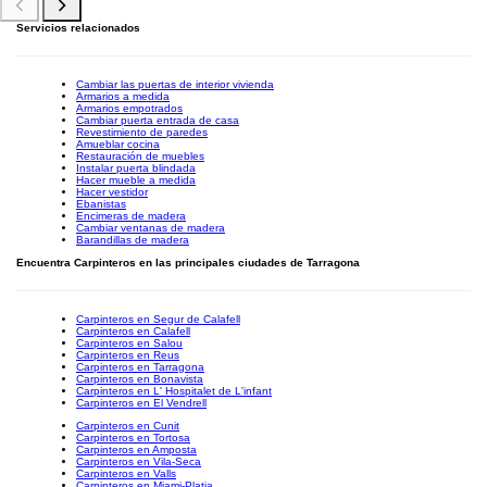
Servicios relacionados
Cambiar las puertas de interior vivienda
Armarios a medida
Armarios empotrados
Cambiar puerta entrada de casa
Revestimiento de paredes
Amueblar cocina
Restauración de muebles
Instalar puerta blindada
Hacer mueble a medida
Hacer vestidor
Ebanistas
Encimeras de madera
Cambiar ventanas de madera
Barandillas de madera
Encuentra Carpinteros en las principales ciudades de Tarragona
Carpinteros en Segur de Calafell
Carpinteros en Calafell
Carpinteros en Salou
Carpinteros en Reus
Carpinteros en Tarragona
Carpinteros en Bonavista
Carpinteros en L' Hospitalet de L'infant
Carpinteros en El Vendrell
Carpinteros en Cunit
Carpinteros en Tortosa
Carpinteros en Amposta
Carpinteros en Vila-Seca
Carpinteros en Valls
Carpinteros en Miami-Platja