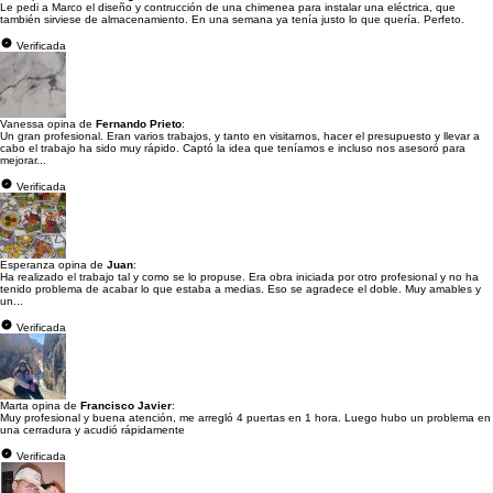
Le pedi a Marco el diseño y contrucción de una chimenea para instalar una eléctrica, que
también sirviese de almacenamiento. En una semana ya tenía justo lo que quería. Perfeto.
Verificada
Vanessa opina de
Fernando Prieto
:
Un gran profesional. Eran varios trabajos, y tanto en visitarnos, hacer el presupuesto y llevar a
cabo el trabajo ha sido muy rápido. Captó la idea que teníamos e incluso nos asesoró para
mejorar...
Verificada
Esperanza opina de
Juan
:
Ha realizado el trabajo tal y como se lo propuse. Era obra iniciada por otro profesional y no ha
tenido problema de acabar lo que estaba a medias. Eso se agradece el doble. Muy amables y
un...
Verificada
Marta opina de
Francisco Javier
:
Muy profesional y buena atención, me arregló 4 puertas en 1 hora. Luego hubo un problema en
una cerradura y acudió rápidamente
Verificada