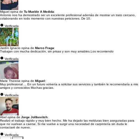
Miguel opina de
Tu Mueble A Medida
:
Antonio nos ha demostrado ser un excelente profesional además de mostrar un trato cercano,
colaborando en todo momento con nuestras peticiones. De 10.
Verificada
Jardín Ignacio opina de
Marco Fraga
:
Trabajan con mucha dedicación, sin prisas y son muy amables.Los recomiendo
Verificada
Marie Therese opina de
Miguel
:
Muy profesional ... En un futuro volvería a solicitar sus servicios y también le recomendaría a mis
amigos y conoscidos Muchas gracias.
Verificada
Abel opina de
Jorge Joltkevitch
:
Realizó el trabajo rápido y muy bien hecho. Me ha dejado las molduras bien aseguradas para
que no vuelvan a caerse. Si me vuelve a surgir una necesidad de carpintería sin duda le
contactaré de nuevo.
Verificada