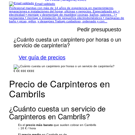
Email validado
Profesional manitas con más de 14 años de experiencia en mantenimiento,
reparaciones e instalaciones del hogar, oficinas y negocios. Especializado en: •
electricidad • montaje y desmontaje de muebles( cocinas, baños, salones...) •
persianista • montaje e instalación de pequeños electrodomésticos • mamparas de
baño • picas, grifos, y desagües Trabajo cuidadoso, ordenado y con...
Pedir presupuesto
¿Cuánto cuesta un carpintero por horas o un
servicio de carpintería?
Ver guía de precios
€
€€
€€€
€€€€
Precio de Carpinteros en
Cambrils
¿Cuánto cuesta un servicio de
Carpinteros en Cambrils?
Es el
precio más barato
que suelen cobrar en Cambrils
↓
16 €
/
hora
El
precio medio
en Cambrils es de