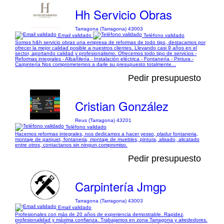
Hh Servicio Obras
Tarragona (Tarragona) 43003
Email validado
Teléfono validado
Somos h&h servicio obras una empresa de reformas de todo tipo, destacamos por
ofrecer la mejor calidad posible a nuestros clientes. Llevando casi 9 años en el
sector, aportando calidad y profesionalismo. Ofrecemos todo tipo de servicios -
Reformas integrales - Albañilería - Instalación eléctrica - Fontanería - Pintura -
Carpintería Nos comprometemos a darle su presupuesto totalmente...
Pedir presupuesto
Cristian González
Reus (Tarragona) 43201
Teléfono validado
Hacemos reformas integrales, nos dedicamos a hacer yesso, pladur fontaneria,
montaje de parquet, fontaneria, montaje de muebles, pintura, alisado, alicatado
entre otros, contactanos sin ningun compromiso.
Pedir presupuesto
Carpintería Jmgp
Tarragona (Tarragona) 43003
Email validado
Profesionales con más de 20 años de experiencia demostrable. Rapidez,
profesionalidad y máxima confianza. Trabajamos en zona Tarragona y alrededores.