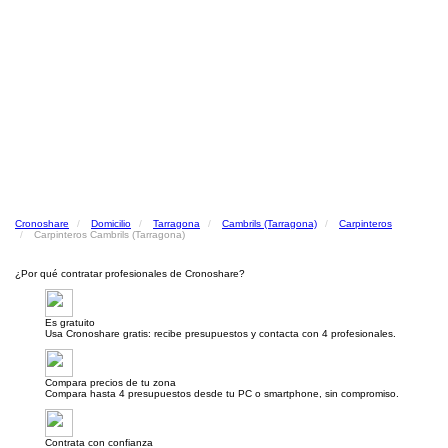
Cronoshare
Domicilio
Tarragona
Cambrils (Tarragona)
Carpinteros
Carpinteros Cambrils (Tarragona)
¿Por qué contratar profesionales de Cronoshare?
Es gratuito
Usa Cronoshare gratis: recibe presupuestos y contacta con 4 profesionales.
Compara precios de tu zona
Compara hasta 4 presupuestos desde tu PC o smartphone, sin compromiso.
Contrata con confianza