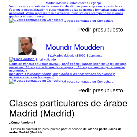
Madrid (Madrid) 28045 Atocha Legazpi
Verbix es una consultoría de formación de idiomas para empresas y particulares
líder en la especialización y customización de las soluciones formativas para cada
necesidad. Verbix representa la excelencia formativa en el campo de los idiomas
gracias a nuestro trato p...
1 veces contratado en Cronoshare
Pedir presupuesto
Moundir Moudden
8 (1)
Madrid (Madrid) 28006 Salamanca
Email validado
Cours de français pour tous niveaux, parlé et écrit Français scientifique (ex biologie,
médecine…) Français technique (ex énergies, …) Français financier (ex entreprise,
économie...)
Inés dice:
"Flexibilidad horaria, adaptación a las necesidades del alumno y
dinámica amena de las clases."
6 veces contratado en Cronoshare
Pedir presupuesto
Clases particulares de árabe
Madrid (Madrid)
¿Cómo funciona?
- Explica tu solicitud de presupuesto para el servicio de
Clases particulares de
árabe Madrid (Madrid)
.