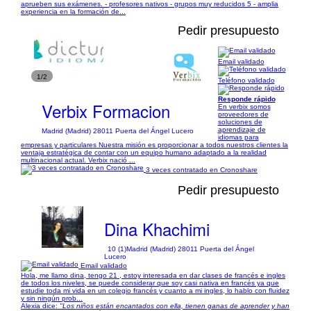
aprueben sus exámenes. - profesores nativos - grupos muy reducidos 5 - amplia
experiencia en la formación de...
Pedir presupuesto
Email validado
1/2
Teléfono validado
Responde rápido
Verbix Formacion
En verbix somos
proveedores de
soluciones de
aprendizaje de
Madrid (Madrid) 28011 Puerta del Ángel Lucero
idiomas para
empresas y particulares Nuestra misión es proporcionar a todos nuestros clientes la
ventaja estratégica de contar con un equipo humano adaptado a la realidad
multinacional actual. Verbix nació ...
3 veces contratado en Cronoshare
Pedir presupuesto
Dina Khachimi
10 (1)
Madrid (Madrid) 28011 Puerta del Ángel
Lucero
Email validado
Hola, me llamo dina, tengo 21 , estoy interesada en dar clases de francés e ingles
de todos los niveles, se puede considerar que soy casi nativa en francés ya que
estudie toda mi vida en un colegio francés y cuanto a mi ingles, lo hablo con fluidez
y sin ningún prob...
Alexia dice:
"Los niños están encantados con ella, tienen ganas de aprender y han