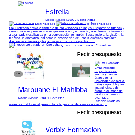
Estrella
Madrid (Madrid) 28039 Bellas Vistas
Email validado
Teléfono validado
Soy Profesora nativa y asistente de conversación en inglés. Proporciono tutorías y
clases privadas personalizadas (presenciales y en remoto, nivel básico, intermedio
a avanzado) focalizadas en la conversación en inglés. Busco mejorar la dicción, la
fonética, la gramática, así como la observación de usos idiomáticos comúnes,
diversos acentos en inglés, entre muchos otros aspectos.......
1 veces contratado en Cronoshare
Pedir presupuesto
Email validado
Soy profesor de
1/3
lengua y cultura
árabes en la
universidad de alcalá.
Estoy disponible para
Marouane El Mahibba
impartir clases de
árabe a alumnos de
nivel inicial, medio o
avanzado.
Madrid (Madrid) 28001 Recoletos
Disponibilidad: las
mañanas: del lunes al jueves. Toda la jornada: del viernes al domingo.
Pedir presupuesto
Verbix Formacion