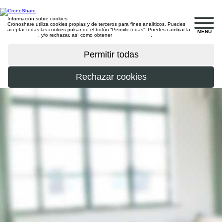
Información sobre cookies
Cronoshare utiliza cookies propias y de terceros para fines analíticos. Puedes
aceptar todas las cookies pulsando el botón “Permitir todas”. Puedes cambiar la
MENU
configuración
, y/o rechazar, así como obtener
más información
.