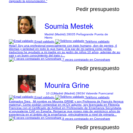
mejorado la pronunciación."
Pedir presupuesto
Soumia Mestek
Madrid (Madrid) 28035 Peñagrande Puerta de
Hierro
Email validado
Teléfono validado
Hola!! Soy una profesional especialmente con trato humano, don de gentes, 4
idiomas y seriedad en todo lo que hago. A la par de mi carrera como perita-
traductora he ayudado a mi madre en su jardín de niños 10 años, además de au
pair y un buen conocimiento del trato c...
7 veces contratado en Cronoshare
Pedir presupuesto
Mounira Grine
10 (1)
Madrid (Madrid) 28034 Valverde Fuencarral
Email validado
Teléfono validado
Estimados Sres., Mi nombre es Mounira GRINE y soy Profesora de Francés (lengua
materna). Como podrán comprobar en mi CV adjunto, soy licenciada en Filología
Francesa con el Certificado de Aptitud en Profesorado de Enseñanza Secundaria,
el equivalente CAP en España. Remarcar que poseo más de veinticinco años de
experiencia en el ámbito de la enseñanza, principalmente a nivel de primaria...
8 veces contratado en Cronoshare
Pedir presupuesto