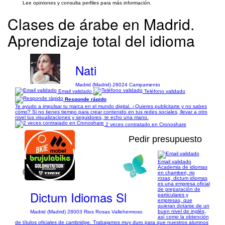
Lee opiniones y consulta perfiles para más información.
Clases de árabe en Madrid.
Aprendizaje total del idioma
Nati
Madrid (Madrid) 28024 Campamento
Email validado
Teléfono validado
Responde rápido
Te ayudo a impulsar tu marca en el mundo digital. ¿Quieres publicitarte y no sabes
cómo? Si no tienes tiempo para crear contenido en tus redes sociales, llevar a otro
nivel tus visualizaciones y seguidores, te echo una mano.
2 veces contratado en Cronoshare
Pedir presupuesto
Email validado
Academia de idiomas
1/3
en chamberi, rio
rosas, dictum idiomas
es una empresa oficial
de preparación de
Dictum Idiomas Sl
particulares y
empresas, que
quieran dotarse de un
buen nivel de inglés,
Madrid (Madrid) 28003 Rios Rosas Vallehermoso
así como la obtención
de títulos oficiales de cambridge. Trabajamos muy duro para que nuestros alumnos