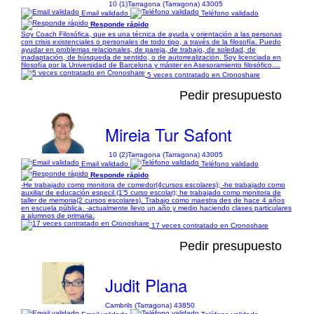
10 (1)
Tarragona (Tarragona) 43005
Email validado
Teléfono validado
Responde rápido
Soy Coach Filosófica, que es una técnica de ayuda y orientación a las personas
con crisis existenciales o personales de todo tipo, a través de la filosofía. Puedo
ayudar en problemas relacionales, de pareja, de trabajo, de soledad, de
inadaptación, de búsqueda de sentido, o de autorrealización. Soy licenciada en
filosofía por la Universidad de Barcelona y máster en Asesoramiento filosófico....
5 veces contratado en Cronoshare
Pedir presupuesto
Mireia Tur Safont
10 (2)
Tarragona (Tarragona) 43005
Email validado
Teléfono validado
Responde rápido
-He trabajado como monitora de comedor(4cursos escolares); -he trabajado como
auxiliar de educación especil (1'5 curso escolar); he trabajado como monitora de
taller de memoria(2 cursos escolares). Trabajo como maestra des de hace 4 años
en escuela pública. -actualmente llevo un año y medio haciendo clases particulares
a alumnos de primaria.
17 veces contratado en Cronoshare
Pedir presupuesto
Judit Plana
Cambrils (Tarragona) 43850