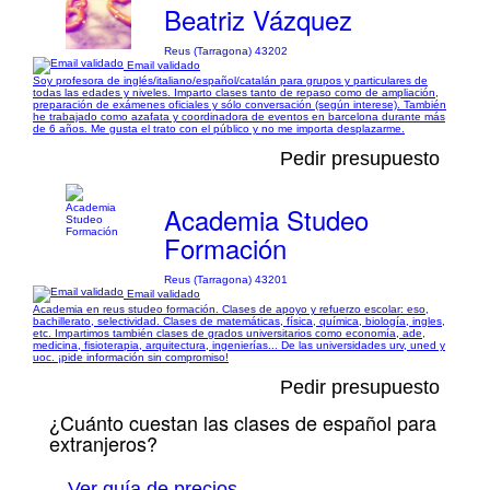
Beatriz Vázquez
Reus (Tarragona) 43202
Email validado
Soy profesora de inglés/italiano/español/catalán para grupos y particulares de
todas las edades y niveles. Imparto clases tanto de repaso como de ampliación,
preparación de exámenes oficiales y sólo conversación (según interese). También
he trabajado como azafata y coordinadora de eventos en barcelona durante más
de 6 años. Me gusta el trato con el público y no me importa desplazarme.
Pedir presupuesto
Academia Studeo
Formación
Reus (Tarragona) 43201
Email validado
Academia en reus studeo formación. Clases de apoyo y refuerzo escolar: eso,
bachillerato, selectividad. Clases de matemáticas, física, química, biología, ingles,
etc. Impartimos también clases de grados universitarios como economía, ade,
medicina, fisioterapia, arquitectura, ingenierías... De las universidades urv, uned y
uoc. ¡pide información sin compromiso!
Pedir presupuesto
¿Cuánto cuestan las clases de español para
extranjeros?
Ver guía de precios