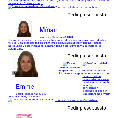
dudes en ponerte en contacto conmigo y buscaremos la forma (presencial o virtual)
de empezar. Si eres extranj...
2 veces contratado en Cronoshare
Pedir presupuesto
Míriam
Vila-Seca (Tarragona) 43480
Doctora en química y licenciada en bioquímica da clases particulares a todos los
niveles. Con especialidad en química/biologia/matemáticas/inglés Doy clases
individuales y personalizadas, adaptandolas a los alumnos y a su método de
aprendizaje.
Pedir presupuesto
Teléfono validado
English online for professionals looking
1/1
for career change or advancement in their
current track. A
combination of career
coaching with english
Emme
language
conversation
designed to deepen
Salou (Tarragona) 43840
understanding of your
chosen industry or interest.
1 veces contratado en Cronoshare
Pedir presupuesto