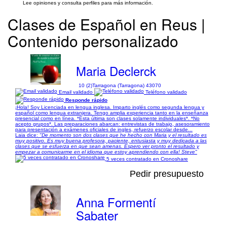
Lee opiniones y consulta perfiles para más información.
Clases de Español en Reus |
Contenido personalizado
Maria Declerck
10 (2)
Tarragona (Tarragona) 43070
Email validado
Teléfono validado
Responde rápido
¡Hola! Soy Licenciada en lengua inglesa. Imparto inglés como segunda lengua y
español como lengua extranjera. Tengo amplia experiencia tanto en la enseñanza
presencial como en línea. *Esta última son clases solamente individuales*. *No
acepto grupos*. Las preparaciones abarcan: entrevistas de trabajo, asesoramiento
para presentación a exámenes oficiales de ingles, refuerzo escolar desde...
Laia dice:
"De momento son dos clases que he hecho con Maria y el resultado es
muy positivo. Es muy buena profesora, paciente, entusiasta y muy dedicada a las
clases que se esfuerza en que sean amenas. Espero ver pronto el resultado y
empezar a comunicarme en el idioma que estoy aprendiendo con ella! Steve"
5 veces contratado en Cronoshare
Pedir presupuesto
Anna Formentí
Sabater