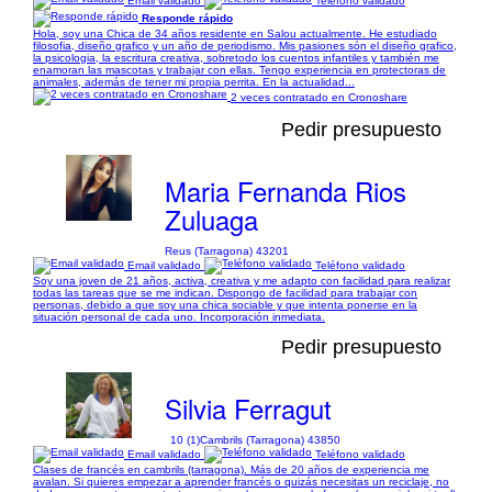
Email validado
Teléfono validado
Responde rápido
Hola, soy una Chica de 34 años residente en Salou actualmente. He estudiado
filosofia, diseño grafico y un año de periodismo. Mis pasiones són el diseño grafico,
la psicologia, la escritura creativa, sobretodo los cuentos infantiles y también me
enamoran las mascotas y trabajar con ellas. Tengo experiencia en protectoras de
animales, además de tener mi propia perrita. En la actualidad...
2 veces contratado en Cronoshare
Pedir presupuesto
Maria Fernanda Rios
Zuluaga
Reus (Tarragona) 43201
Email validado
Teléfono validado
Soy una joven de 21 años, activa, creativa y me adapto con facilidad para realizar
todas las tareas que se me indican. Dispongo de facilidad para trabajar con
personas, debido a que soy una chica sociable y que intenta ponerse en la
situación personal de cada uno. Incorporación inmediata.
Pedir presupuesto
Silvia Ferragut
10 (1)
Cambrils (Tarragona) 43850
Email validado
Teléfono validado
Clases de francés en cambrils (tarragona). Más de 20 años de experiencia me
avalan. Si quieres empezar a aprender francés o quizás necesitas un reciclaje, no