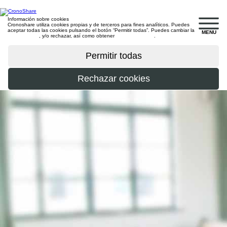
Información sobre cookies
Cronoshare utiliza cookies propias y de terceros para fines analíticos. Puedes
aceptar todas las cookies pulsando el botón “Permitir todas”. Puedes cambiar la
MENU
configuración
, y/o rechazar, así como obtener
más información
.