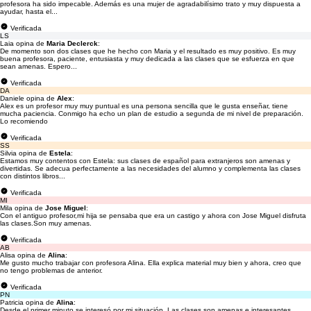
profesora ha sido impecable. Además es una mujer de agradabilísimo trato y muy dispuesta a
ayudar, hasta el...
Verificada
LS
Laia opina de
Maria Declerck
:
De momento son dos clases que he hecho con Maria y el resultado es muy positivo. Es muy
buena profesora, paciente, entusiasta y muy dedicada a las clases que se esfuerza en que
sean amenas. Espero...
Verificada
DA
Daniele opina de
Alex
:
Alex es un profesor muy muy puntual es una persona sencilla que le gusta enseñar, tiene
mucha paciencia. Conmigo ha echo un plan de estudio a segunda de mi nivel de preparación.
Lo recomiendo
Verificada
SS
Silvia opina de
Estela
:
Estamos muy contentos con Estela: sus clases de español para extranjeros son amenas y
divertidas. Se adecua perfectamente a las necesidades del alumno y complementa las clases
con distintos libros...
Verificada
MI
Mila opina de
Jose Miguel
:
Con el antiguo profesor,mi hija se pensaba que era un castigo y ahora con Jose Miguel disfruta
las clases.Son muy amenas.
Verificada
AB
Alisa opina de
Alina
:
Me gusto mucho trabajar con profesora Alina. Ella explica material muy bien y ahora, creo que
no tengo problemas de anterior.
Verificada
PN
Patricia opina de
Alina
:
Desde el primer minuto se interesó por mi situación. Las clases son amenas e interesantes.