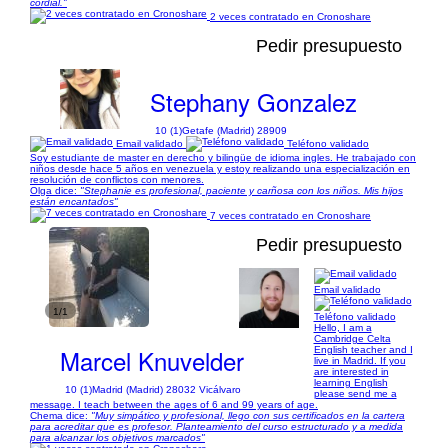
cordial."
2 veces contratado en Cronoshare
Pedir presupuesto
Stephany Gonzalez
10 (1)
Getafe (Madrid) 28909
Email validado
Teléfono validado
Soy estudiante de master en derecho y bilingüe de idioma ingles. He trabajado con
niños desde hace 5 años en venezuela y estoy realizando una especialización en
resolución de conflictos con menores.
Olga dice:
"Stephanie es profesional, paciente y carñosa con los niños. Mis hijos
están encantados"
7 veces contratado en Cronoshare
Pedir presupuesto
Email validado
1/1
Teléfono validado
Hello, I am a
Cambridge Celta
Marcel Knuvelder
English teacher and I
live in Madrid. If you
are interested in
learning English
10 (1)
Madrid (Madrid) 28032 Vicálvaro
please send me a
message. I teach between the ages of 6 and 99 years of age.
Chema dice:
"Muy simpático y profesional, llego con sus certificados en la cartera
para acreditar que es profesor. Planteamiento del curso estructurado y a medida
para alcanzar los objetivos marcados"