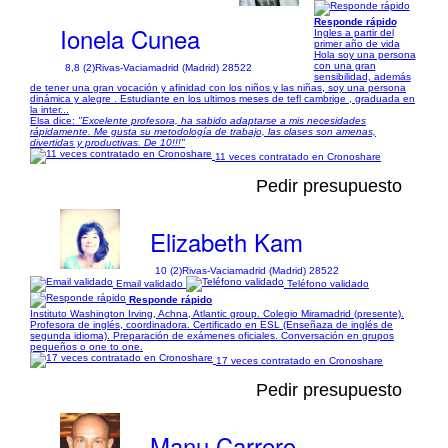
Responde rápido
Ionela Cunea
Ingles a partir del
primer año de vida
Hola soy una persona
con una gran
8,8 (2)
Rivas-Vaciamadrid (Madrid) 28522
sensibilidad, además
de tener una gran vocación y afinidad con los niños y las niñas, soy una persona
dinámica y alegre . Estudiante en los ultimos meses de tefl cambrige , graduada en
la inter...
Elsa dice:
"Excelente profesora, ha sabido adaptarse a mis necesidades
rápidamente. Me gusta su metodología de trabajo, las clases son amenas,
divertidas y productivas. De 10!!!"
11 veces contratado en Cronoshare
Pedir presupuesto
Elizabeth Kam
10 (2)
Rivas-Vaciamadrid (Madrid) 28522
Email validado
Teléfono validado
Responde rápido
Instituto Washington Irving, Achna, Atlantic group. Colegio Miramadrid (presente).
Profesora de inglés, coordinadora. Certificado en ESL (Enseñaza de inglés de
segunda idioma). Preparación de exámenes oficiales. Conversación en grupos
pequeños o one to one.
17 veces contratado en Cronoshare
Pedir presupuesto
Manu Carrero