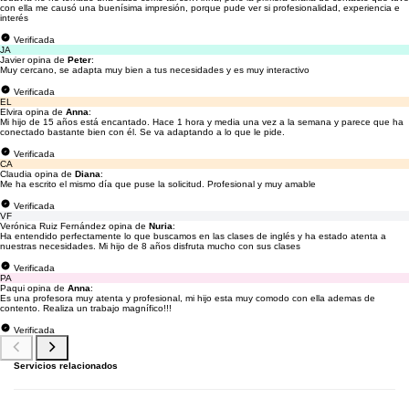
con ella me causó una buenísima impresión, porque pude ver si profesionalidad, experiencia e
interés
Verificada
JA
Javier opina de
Peter
:
Muy cercano, se adapta muy bien a tus necesidades y es muy interactivo
Verificada
EL
Elvira opina de
Anna
:
Mi hijo de 15 años está encantado. Hace 1 hora y media una vez a la semana y parece que ha
conectado bastante bien con él. Se va adaptando a lo que le pide.
Verificada
CA
Claudia opina de
Diana
:
Me ha escrito el mismo día que puse la solicitud. Profesional y muy amable
Verificada
VF
Verónica Ruiz Fernández opina de
Nuria
:
Ha entendido perfectamente lo que buscamos en las clases de inglés y ha estado atenta a
nuestras necesidades. Mi hijo de 8 años disfruta mucho con sus clases
Verificada
PA
Paqui opina de
Anna
:
Es una profesora muy atenta y profesional, mi hijo esta muy comodo con ella ademas de
contento. Realiza un trabajo magnífico!!!
Verificada
Servicios relacionados