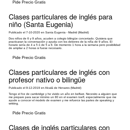
Pide Precio Gratis
Clases particulares de inglés para
niño (Santa Eugenia)
Publicado el 7-10-2020 en Santa Eugenia - Madrid (Madrid)
Dos niños de 6 y 9 años, acuden a colegio bilingüe concertado. Quisiera que
practicaran la conversación y ayuda con los deberes de la niña de 9 años. El
horario sería de 4 a 5 ó de 5 a 6. De momento 1 hora a la semana pero posibilidad
de ampliar a 2 horas si fuese necesario.
Pide Precio Gratis
Clases particulares de inglés con
profesor nativo o bilingüe
Publicado el 9-12-2019 en Alcalá de Henares (Madrid)
Tengo el fce de cambridge y he vivido un año en belfast. Necesito a alguien que
me prepare para sacar mínimo un 80 en el examen toefl, especialmente que me
ayude a conocer el modelo de examen y me refuerce las partes de speaking y
writting.
Pide Precio Gratis
Clases de inglés particulares con