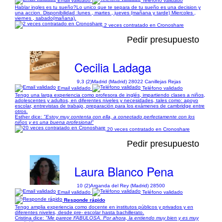
Email validado
Teléfono validado
Hablar ingles es tu sueño?Lo unico que te separa de tu sueño es una decision y
una accion. Disponibilidad :lunes , martes , jueves (mañana y tarde) Miercoles ,
viernes , sabado(mañana).
2 veces contratado en Cronoshare
Pedir presupuesto
Cecilia Ladaga
9,3 (2)
Madrid (Madrid) 28022 Canillejas Rejas
Email validado
Teléfono validado
Tengo una larga experiencia como profesora de inglés, impartiendo clases a niños,
adolescentes y adultos, en diferentes niveles y necesidades, tales como: apoyo
escolar, entrevistas de trabajo, preparación para los exámenes de cambridge entre
otros.
Esther dice:
"Estoy muy contenta con ella, a conectado perfectamente con los
niños y es una buena profesional"
20 veces contratado en Cronoshare
Pedir presupuesto
Laura Blanco Pena
10 (2)
Arganda del Rey (Madrid) 28500
Email validado
Teléfono validado
Responde rápido
Tengo amplia experiencia como docente en institutos públicos y privados y en
diferentes niveles, desde pre- escolar hasta bachillerato.
Cristina dice:
"Me parece FABULOSA. Por ahora, la entiendo muy bien y es muy