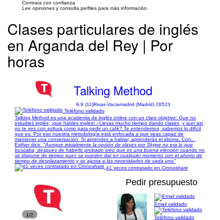
Contrata con confianza
Lee opiniones y consulta perfiles para más información.
Clases particulares de inglés
en Arganda del Rey | Por
horas
Talking Method
9,9 (11)
Rivas-Vaciamadrid (Madrid) 28523
Teléfono validado
Talking Method es una academia de inglés online con un claro objetivo: Que no
estudies inglés, ¡que hables inglés! ¿Llevas mucho tiempo dando clases, y aun así
no te ves con soltura como para pedir un café? Te entendemos, sabemos lo difícil
que es. Por eso nuestra metodología está enfocada a que seas capaz de
mantener una conversación. Si aprendes a hablar, aprenderás el idioma. Con...
Esther dice:
"Aunque inicialmente la opción de clases por Skype no era lo que
buscaba, despues de haberlo probado creo que es una buena elección cuando no
se dispone de tiempo pues se pueden dar en cualquier momento con el ahorro de
tiempo de desplazamiento y se ajusta a las necesidades de cada uno"
41 veces contratado en Cronoshare
Pedir presupuesto
Email validado
1/2
Teléfono validado