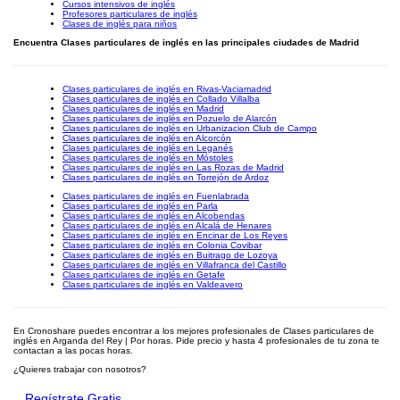
Cursos intensivos de inglés
Profesores particulares de inglés
Clases de inglés para niños
Encuentra Clases particulares de inglés en las principales ciudades de Madrid
Clases particulares de inglés en Rivas-Vaciamadrid
Clases particulares de inglés en Collado Villalba
Clases particulares de inglés en Madrid
Clases particulares de inglés en Pozuelo de Alarcón
Clases particulares de inglés en Urbanizacion Club de Campo
Clases particulares de inglés en Alcorcón
Clases particulares de inglés en Leganés
Clases particulares de inglés en Móstoles
Clases particulares de inglés en Las Rozas de Madrid
Clases particulares de inglés en Torrejón de Ardoz
Clases particulares de inglés en Fuenlabrada
Clases particulares de inglés en Parla
Clases particulares de inglés en Alcobendas
Clases particulares de inglés en Alcalá de Henares
Clases particulares de inglés en Encinar de Los Reyes
Clases particulares de inglés en Colonia Covibar
Clases particulares de inglés en Buitrago de Lozoya
Clases particulares de inglés en Villafranca del Castillo
Clases particulares de inglés en Getafe
Clases particulares de inglés en Valdeavero
En Cronoshare puedes encontrar a los mejores profesionales de Clases particulares de
inglés en Arganda del Rey | Por horas. Pide precio y hasta 4 profesionales de tu zona te
contactan a las pocas horas.
¿Quieres trabajar con nosotros?
Regístrate Gratis