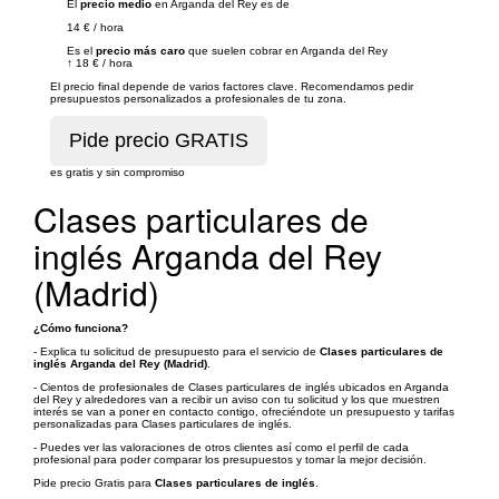
El
precio medio
en Arganda del Rey es de
14 €
/
hora
Es el
precio más caro
que suelen cobrar en Arganda del Rey
↑
18 €
/
hora
El precio final depende de varios factores clave. Recomendamos pedir
presupuestos personalizados a profesionales de tu zona.
es gratis y sin compromiso
Clases particulares de
inglés Arganda del Rey
(Madrid)
¿Cómo funciona?
- Explica tu solicitud de presupuesto para el servicio de
Clases particulares de
inglés Arganda del Rey (Madrid)
.
- Cientos de profesionales de Clases particulares de inglés ubicados en Arganda
del Rey y alrededores van a recibir un aviso con tu solicitud y los que muestren
interés se van a poner en contacto contigo, ofreciéndote un presupuesto y tarifas
personalizadas para Clases particulares de inglés.
- Puedes ver las valoraciones de otros clientes así como el perfil de cada
profesional para poder comparar los presupuestos y tomar la mejor decisión.
Pide precio Gratis para
Clases particulares de inglés
.