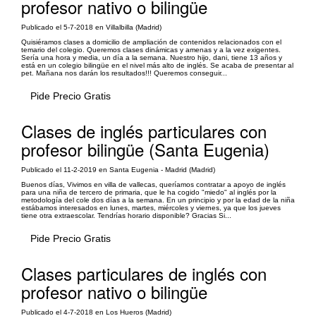
profesor nativo o bilingüe
Publicado el 5-7-2018 en Villalbilla (Madrid)
Quisiéramos clases a domicilio de ampliación de contenidos relacionados con el
temario del colegio. Queremos clases dinámicas y amenas y a la vez exigentes.
Sería una hora y media, un día a la semana. Nuestro hijo, dani, tiene 13 años y
está en un colegio bilingüe en el nivel más alto de inglés. Se acaba de presentar al
pet. Mañana nos darán los resultados!!! Queremos conseguir...
Pide Precio Gratis
Clases de inglés particulares con
profesor bilingüe (Santa Eugenia)
Publicado el 11-2-2019 en Santa Eugenia - Madrid (Madrid)
Buenos días, Vivimos en villa de vallecas, queríamos contratar a apoyo de inglés
para una niña de tercero de primaria, que le ha cogido "miedo" al inglés por la
metodología del cole dos días a la semana. En un principio y por la edad de la niña
estábamos interesados en lunes, martes, miércoles y viernes, ya que los jueves
tiene otra extraescolar. Tendrías horario disponible? Gracias Si...
Pide Precio Gratis
Clases particulares de inglés con
profesor nativo o bilingüe
Publicado el 4-7-2018 en Los Hueros (Madrid)