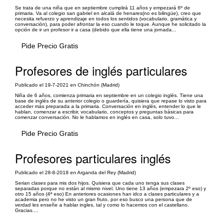
Se trata de una niña que en septiembre cumplirá 11 años y empezará 6º de
primaria. Va al colegio san gabriel en alcalá de henares(no es bilingüe), creo que
necesita refuerzo y aprendizaje en todos los sentidos (vocabulario, gramática y
conversación), para poder afrontar la eso cuando le toque. Aunque he solicitado la
opción de ir un profesor ir a casa (debido que ella tiene una jornada...
Pide Precio Gratis
Profesores de inglés particulares
Publicado el 19-7-2021 en Chinchón (Madrid)
Niña de 6 años, comienza primaria en septiembre en un colegio inglés. Tiene una
base de inglés de su anterior colegio o guardería, quisiera que repase lo visto para
acceder más preparada a la primaria. Conversación en inglés, entender lo que le
hablan, comenzar a escribir, vocabulario, conceptos y preguntas básicas para
comenzar conversación. No le hablamos en inglés en casa, solo tuvo...
Pide Precio Gratis
Profesores particulares inglés
Publicado el 28-8-2018 en Arganda del Rey (Madrid)
Serian clases para mis dos hijos. Quisiera que cada uno tenga sus clases
separadas porque no están al mismo nivel. Uno tiene 13 años (empezara 2º eso) y
otro 15 años (4ª eso) En anteriores ocasiones han idco a clases particulares y a
academia pero no he visto un gran fruto, por eso busco una persona que de
verdad les enseñe a hablar ingles, tal y como lo hacemos con el castellano.
Gracias....