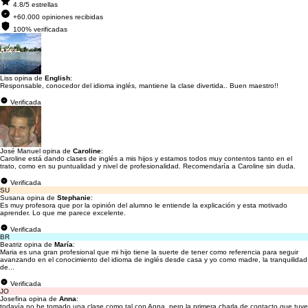
4.8/5 estrellas
+60.000 opiniones recibidas
100% verificadas
Liss opina de
English
:
Responsable, conocedor del idioma inglés, mantiene la clase divertida.. Buen maestro!!
Verificada
José Manuel opina de
Caroline
:
Caroline está dando clases de inglés a mis hijos y estamos todos muy contentos tanto en el
trato, como en su puntualidad y nivel de profesionalidad. Recomendaría a Caroline sin duda.
Verificada
SU
Susana opina de
Stephanie
:
Es muy profesora que por la opinión del alumno le entiende la explicación y esta motivado
aprender. Lo que me parece excelente.
Verificada
BR
Beatriz opina de
María
:
Maria es una gran profesional que mi hijo tiene la suerte de tener como referencia para seguir
avanzando en el conocimiento del idioma de inglés desde casa y yo como madre, la tranquilidad
de...
Verificada
JO
Josefina opina de
Anna
:
todavía no he tomado una clase como tal con Anna, pero la primera charla de contacto que tuve