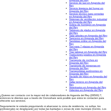
Arganda del Rey
Servicio de taxi en Arganda del
Rey
Servicio limpieza del hogar en
Arganda del Rey
Servicio técnico para consolas
en Arganda del Rey
Sistemas de ventilación industrial
en Arganda del Rey
Solera de hormigón en Arganda
del Rey
Tabiques de pladur en Arganda
del Rey
Talar árboles en Arganda del Rey
Tapiceros en Arganda del Rey
Tarotistas online en Arganda del
Rey
Taxi para 7 plazas en Arganda
del Rey
Tirar tabique en Arganda del Rey
Traductores jurados en Arganda
del Rey
Transporte de coches en
Arganda del Rey
Transporte de personas en
Arganda del Rey
Transportistas autónomos en
Arganda del Rey
Vaciado de pisos en Arganda del
Rey
Vallar terreno en Arganda del
Rey
Veterinarios en Arganda del Rey
Videntes en Arganda del Rey
¿Quieres ser contacto con la mayor red de colaboradores de Arganda del Rey (28500) ?,
entonces te diremos que a través de Cronoshare será posible que estos te contacten para
ofrecerte sus servicios.
Seguramente te estarás preguntando si abarcaran tu zona de residencia, no sufras, los
profesionales se desplazarán por todas las barriadas o zonas de este municipio (Centro, Los