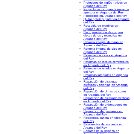
Profesores de inglés nativos en
Arganda del Rey
Proyecto técnico para licencia de
apertura en Arganda del Rey
Psicólogos en Arganda del Rey
Quitar gotelé y pintar en Arganda
del Rey
Recogida de muebles en
Arganda del Rey
Recuperación de datos para
discos duros y memorias en
Arganda del Rey
Reforma integral de baño en
Arganda del Rey
Reforma integral de piso en
Arganda del Rey
Reformas de casas en Arganda
del Rey
Reformas de locales comerciales
en Arganda del Rey
Reformas de tejados en Arganda
del Rey
Reformas integrales en Arganda
del Rey
Reparación de bicicletas
estáticas y spinning en Arganda
del Rey
Reparación de cintas de correr
en Arganda del Rey
Reparación de electrodomésticos
en Arganda del Rey
Reparación de ordenadores en
Arganda del Rey
Reparación de persianas en
Arganda del Rey
Residencia canina en Arganda
del Rey
Residencias de ancianos en
Arganda del Rey
Señoras de la limpieza en