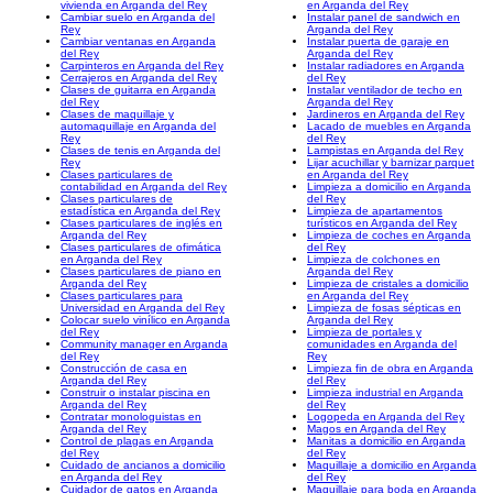
vivienda en Arganda del Rey
en Arganda del Rey
Cambiar suelo en Arganda del
Instalar panel de sandwich en
Rey
Arganda del Rey
Cambiar ventanas en Arganda
Instalar puerta de garaje en
del Rey
Arganda del Rey
Carpinteros en Arganda del Rey
Instalar radiadores en Arganda
Cerrajeros en Arganda del Rey
del Rey
Clases de guitarra en Arganda
Instalar ventilador de techo en
del Rey
Arganda del Rey
Clases de maquillaje y
Jardineros en Arganda del Rey
automaquillaje en Arganda del
Lacado de muebles en Arganda
Rey
del Rey
Clases de tenis en Arganda del
Lampistas en Arganda del Rey
Rey
Lijar acuchillar y barnizar parquet
Clases particulares de
en Arganda del Rey
contabilidad en Arganda del Rey
Limpieza a domicilio en Arganda
Clases particulares de
del Rey
estadística en Arganda del Rey
Limpieza de apartamentos
Clases particulares de inglés en
turísticos en Arganda del Rey
Arganda del Rey
Limpieza de coches en Arganda
Clases particulares de ofimática
del Rey
en Arganda del Rey
Limpieza de colchones en
Clases particulares de piano en
Arganda del Rey
Arganda del Rey
Limpieza de cristales a domicilio
Clases particulares para
en Arganda del Rey
Universidad en Arganda del Rey
Limpieza de fosas sépticas en
Colocar suelo vinílico en Arganda
Arganda del Rey
del Rey
Limpieza de portales y
Community manager en Arganda
comunidades en Arganda del
del Rey
Rey
Construcción de casa en
Limpieza fin de obra en Arganda
Arganda del Rey
del Rey
Construir o instalar piscina en
Limpieza industrial en Arganda
Arganda del Rey
del Rey
Contratar monologuistas en
Logopeda en Arganda del Rey
Arganda del Rey
Magos en Arganda del Rey
Control de plagas en Arganda
Manitas a domicilio en Arganda
del Rey
del Rey
Cuidado de ancianos a domicilio
Maquillaje a domicilio en Arganda
en Arganda del Rey
del Rey
Cuidador de gatos en Arganda
Maquillaje para boda en Arganda