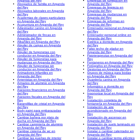
Arganda del Rey
Empresas de fumigación en
Abogados de familia en Arganda
Arganda del Rey
del Rey
Empresas de limpieza en
Abogados laborales en Arganda
Arganda del Rey
del Rey
Empresas de mudanzas en
Academias de clases particulares
Arganda del Rey
en Arganda del Rey
Empresas de reformas en
Acupuntura en Arganda del Rey
Arganda del Rey
Adiestrador canino en Arganda
Entrenador personal en Arganda
del Rey
del Rey
Administrador de fincas en
Entrenador personal online en
Arganda del Rey
Arganda del Rey
Albañiles en Arganda del Rey
Estética a domicilio en Arganda
Alquiler de carpas en Arganda
del Rey
del Rey
Falso techo de pladur en
Alquiler de furgonetas con
Arganda del Rey
conductor en Arganda del Rey
Fisioterapeutas en Arganda del
Alquiler de furgonetas para
Rey
mudanzas en Arganda del Rey
Fontaneros en Arganda del Rey
Alquiler de furgonetas sin
Fotógrafos en Arganda del Rey
conductor en Arganda del Rey
Gestorías en Arganda del Rey
Animadores infantiles en
Grupos de música para bodas
Arganda del Rey
en Arganda del Rey
Antenistas en Arganda del Rey
Guardería canina en Arganda
Armarios de aluminio en Arganda
del Rey
del Rey
Informático a domicilio en
Asesores financieros en Arganda
Arganda del Rey
del Rey
Insonorizar local en Arganda del
Asesores fiscales en Arganda del
Rey
Rey
Instalación completa de
Barandillas de cristal en Arganda
fontanería en Arganda del Rey
del Rey
Instalación de aire
Body paint para embarazadas
acondicionado en Arganda del
en Arganda del Rey
Rey
Cambiar bañera por plato de
Instalación de ascensor en
ducha en Arganda del Rey
Arganda del Rey
Cambiar carpintería de aluminio
Instalación de suelo laminado en
en Arganda del Rey
Arganda del Rey
Cambiar cisterna de wc en
Instalar o cambiar calentador en
Arganda del Rey
Arganda del Rey
Cambiar las puertas de interior
Instalar o cambiar termo eléctrico