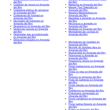
del Rey
del Rey
Cuidador de perros en Arganda
Mariachis en Arganda del Rey
del Rey
Masaje Thai Tailandés en
Cuidadora interna de ancianos
Arganda del Rey
en Arganda del Rey
Masajes Metamórficos en
Cuidadoras de hospital en
Arganda del Rey
Arganda del Rey
Masajista a domicilio en Arganda
Decorador de interiores en
del Rey
Arganda del Rey
Mecánicos a domicilio en
Desatascos en Arganda del Rey
Arganda del Rey
Desbrozar parcela en Arganda
Modistas en Arganda del Rey
del Rey
Montadores de cocinas en
Desinstalar aire acondicionado
Arganda del Rey
en Arganda del Rey
Detectives privados en Arganda
Montadores de muebles en
del Rey
Arganda del Rey
Montaje de muebles Ikea en
Arganda del Rey
Nutricionista en Arganda del Rey
Peluqueras a domicilio en
Arganda del Rey
Peluquería canina en Arganda
del Rey
Pintar habitaciones en Arganda
del Rey
Pintar un piso en Arganda del
Rey
Pintores en Arganda del Rey
Poda de palmeras en Arganda
del Rey
Podar árboles en Arganda del
Rey
Podólogos en Arganda del Rey
Poliuretano proyectado en
Arganda del Rey
Poner canalones en Arganda del
Rey
Poner tarima flotante en Arganda
del Rey
Portes en Arganda del Rey