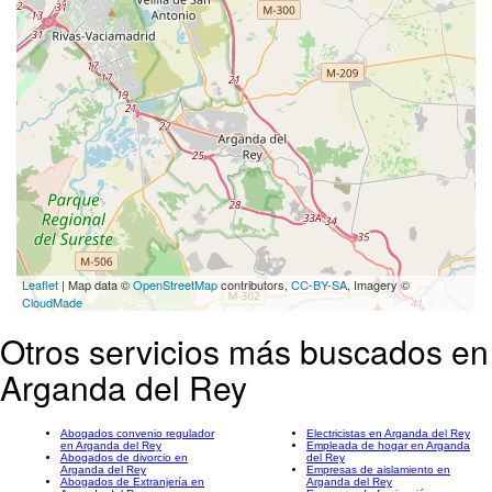
Leaflet
| Map data ©
OpenStreetMap
contributors,
CC-BY-SA
, Imagery ©
CloudMade
Otros servicios más buscados en
Arganda del Rey
Abogados convenio regulador
Electricistas en Arganda del Rey
en Arganda del Rey
Empleada de hogar en Arganda
Abogados de divorcio en
del Rey
Arganda del Rey
Empresas de aislamiento en
Abogados de Extranjería en
Arganda del Rey