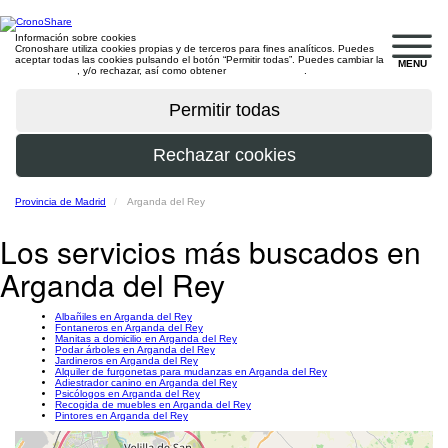
Información sobre cookies
Cronoshare utiliza cookies propias y de terceros para fines analíticos. Puedes
aceptar todas las cookies pulsando el botón “Permitir todas”. Puedes cambiar la
MENU
configuración
, y/o rechazar, así como obtener
más información
.
Provincia de Madrid
Arganda del Rey
Los servicios más buscados en
Arganda del Rey
Albañiles en Arganda del Rey
Fontaneros en Arganda del Rey
Manitas a domicilio en Arganda del Rey
Podar árboles en Arganda del Rey
Jardineros en Arganda del Rey
Alquiler de furgonetas para mudanzas en Arganda del Rey
Adiestrador canino en Arganda del Rey
Psicólogos en Arganda del Rey
Recogida de muebles en Arganda del Rey
Pintores en Arganda del Rey