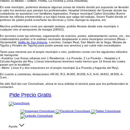
Villares, El Mirado – Grillero, Perlita, La Poveda y Zona Industrial).
En este municipio, podemos destacar algunas zonas de interés donde por supuesto se llevarán
a cabo los servicios que prestan los profesionales: Hospital Universitario del Sureste donde las
cuidadoras se quedaran con familiares ingresados, Parque municipal Carlos González Bueno
donde las niñeras entretendrán a tus hijos hasta que salga del trabajo, Seven Padel donde el
profesor de pádel podrá enseñarte las técnicas y cómo manejar la raqueta, etc.
Muchos profesionales como por ejemplo taxistas, podrán llevarte desde este municipio o
cualquier otro al aeropuerto de barajas (28042).
En sectores como las reformas, organización de eventos, portes, adiestramiento canino, etc., los
colaboradores podrán si lo estiman necesario desplazarse a otros municipios cercanos (Rivas –
Vaciamadrid,
Velilla de San Antonio
, Loeches, Campo Real, San Martín de la Vega, Morata de
Tajuña y Perales de Tajuña) para poder prestar sus servicios y así cubrir más necesidades.
Tanto para moverse por el propio municipio u otro, podemos contar con los siguientes métodos
de transporte:
- Autobús: Las líneas urbanas son 1 Residencia –La Poveda, 2 La Poveda – Hospital y 4
Circular Arganda del Rey. Líneas interurbanas tenemos nada menos que 14 líneas las cuales
pasan por la localidad.
- Metro: Línea 9 y dos estaciones en el propio municipio (La Poveda y Arganda del Rey).
En cuanto a carreteras, destacamos: AR-30, R-3, M-300, M-208, A-3, N-III, M-832, M-506, A-
3,etc.
Ha sido fácil dar con Cronoshare, ahora te toca solicitar el servicio para que los profesionales te
contacten.
Pide Precio Gratis
Ayuda