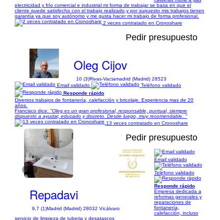
electricidad y frío comercial e industrial mi forma de trabajar se basa en que el
cliente quede satisfecho con el trabajo realizado,y por supuesto mis trabajos tienen
garantía ya que soy autónomo y me gusta hacer mi trabajo de forma profesional.
2 veces contratado en Cronoshare
Pedir presupuesto
Oleg Cijov
10 (3)
Rivas-Vaciamadrid (Madrid) 28523
Email validado
Teléfono validado
Responde rápido
Diversos trabajos de fontanería, calefacción y bricolaje. Experiencia mas de 20
años.
Francisco dice:
"Oleg es un gran profesional, responsable, puntual, siempre
dispuesto a ayudar, educado y discreto. Desde luego, muy recomendable. "
13 veces contratado en Cronoshare
Pedir presupuesto
Email validado
1/1
Teléfono validado
Responde rápido
Repadavi
Empresa dedicada a
reformas generales y
reparaciones de
fontanería,
9,7 (1)
Madrid (Madrid) 28032 Vicálvaro
calefacción, incluso
servicio de limpieza de tuberia y desatascos