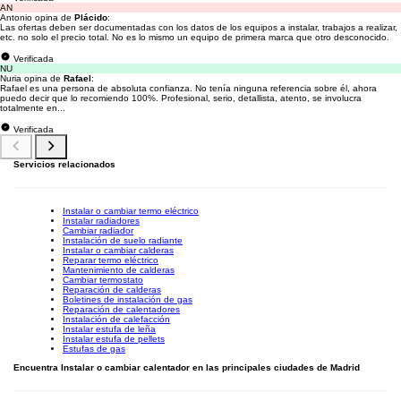
AN
Antonio opina de
Plácido
:
Las ofertas deben ser documentadas con los datos de los equipos a instalar, trabajos a realizar,
etc. no solo el precio total. No es lo mismo un equipo de primera marca que otro desconocido.
Verificada
NU
Nuria opina de
Rafael
:
Rafael es una persona de absoluta confianza. No tenía ninguna referencia sobre él, ahora
puedo decir que lo recomiendo 100%. Profesional, serio, detallista, atento, se involucra
totalmente en...
Verificada
Servicios relacionados
Instalar o cambiar termo eléctrico
Instalar radiadores
Cambiar radiador
Instalación de suelo radiante
Instalar o cambiar calderas
Reparar termo eléctrico
Mantenimiento de calderas
Cambiar termostato
Reparación de calderas
Boletines de instalación de gas
Reparación de calentadores
Instalación de calefacción
Instalar estufa de leña
Instalar estufa de pellets
Estufas de gas
Encuentra Instalar o cambiar calentador en las principales ciudades de Madrid