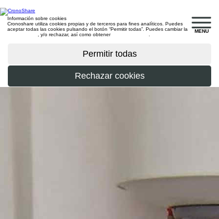
Información sobre cookies
Cronoshare utiliza cookies propias y de terceros para fines analíticos. Puedes
aceptar todas las cookies pulsando el botón “Permitir todas”. Puedes cambiar la
MENU
configuración
, y/o rechazar, así como obtener
más información
.