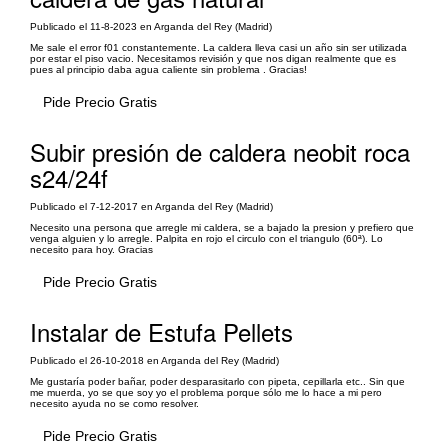
Publicado el 11-8-2023 en Arganda del Rey (Madrid)
Me sale el error f01 constantemente. La caldera lleva casi un año sin ser utilizada
por estar el piso vacio. Necesitamos revisión y que nos digan realmente que es
pues al principio daba agua caliente sin problema . Gracias!
Pide Precio Gratis
Subir presión de caldera neobit roca
s24/24f
Publicado el 7-12-2017 en Arganda del Rey (Madrid)
Necesito una persona que arregle mi caldera, se a bajado la presion y prefiero que
venga alguien y lo arregle. Palpita en rojo el circulo con el triangulo (60ª). Lo
necesito para hoy. Gracias
Pide Precio Gratis
Instalar de Estufa Pellets
Publicado el 26-10-2018 en Arganda del Rey (Madrid)
Me gustaría poder bañar, poder desparasitarlo con pipeta, cepillarla etc.. Sin que
me muerda, yo se que soy yo el problema porque sólo me lo hace a mi pero
necesito ayuda no se como resolver.
Pide Precio Gratis