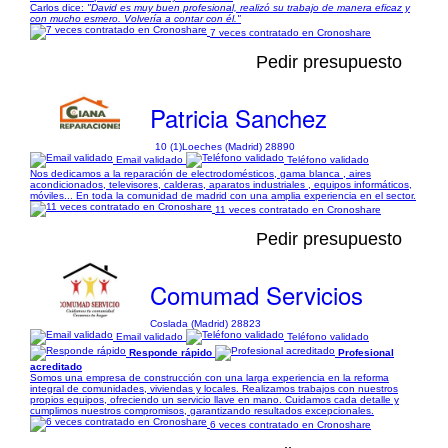
Carlos dice:
"David es muy buen profesional, realizó su trabajo de manera eficaz y
con mucho esmero. Volvería a contar con él."
7 veces contratado en Cronoshare
Pedir presupuesto
Patricia Sanchez
10 (1)
Loeches (Madrid) 28890
Email validado
Teléfono validado
Nos dedicamos a la reparación de electrodomésticos, gama blanca , aires
acondicionados, televisores, calderas, aparatos industriales , equipos informáticos,
móviles... En toda la comunidad de madrid con una amplia experiencia en el sector.
11 veces contratado en Cronoshare
Pedir presupuesto
Comumad Servicios
Coslada (Madrid) 28823
Email validado
Teléfono validado
Responde rápido
Profesional
acreditado
Somos una empresa de construcción con una larga experiencia en la reforma
integral de comunidades, viviendas y locales. Realizamos trabajos con nuestros
propios equipos, ofreciendo un servicio llave en mano. Cuidamos cada detalle y
cumplimos nuestros compromisos, garantizando resultados excepcionales.
6 veces contratado en Cronoshare