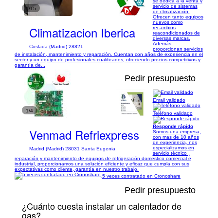
se dedica a la venta y
servicio de sistemas
1/15
de climatización.
Ofrecen tanto equipos
nuevos como
Climatizacion Iberica
recambios
reacondicionados de
diversas marcas.
Además,
Coslada (Madrid) 28821
proporcionan servicios
de instalación, mantenimiento y reparación. Cuentan con años de experiencia en el
sector y un equipo de profesionales cualificados, ofreciendo precios competitivos y
garantía de...
Pedir presupuesto
Email validado
1/4
Teléfono validado
Responde rápido
Venmad Refriexpress
Somos una empresa,
con mas de 10 años
de experiencia, nos
especializamos en
Madrid (Madrid) 28031 Santa Eugenia
servicio técnico ,
reparación y mantenimiento de equipos de refrigeración domestico comercial e
industrial, proporcionamos una solución eficiente y eficaz que cumpla con sus
expectativas como cliente, garantía en nuestro trabajo.
5 veces contratado en Cronoshare
Pedir presupuesto
¿Cuánto cuesta instalar un calentador de
gas?