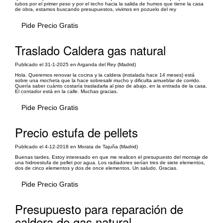
tubos por el primer peso y por el techo hacia la salida de humos que tiene la casa
de obra, estamos buscando presupuestos, vivimos en pozuelo del rey
Pide Precio Gratis
Traslado Caldera gas natural
Publicado el 31-1-2025 en Arganda del Rey (Madrid)
Hola. Queremos renovar la cocina y la caldera (instalada hace 14 meses) está
sobre una mocheta que la hace sobresalir mucho y dificulta amueblar de corrido.
Quería saber cuánto costaría trasladarla al piso de abajo, en la entrada de la casa.
El contador está en la calle. Muchas gracias.
Pide Precio Gratis
Precio estufa de pellets
Publicado el 4-12-2018 en Morata de Tajuña (Madrid)
Buenas tardes, Estoy interesado en que me realicen el presupuesto del montaje de
una hidroestufa de pellet por agua. Los radiadores serían tres de siete elementos,
dos de cinco elementos y dos de once elementos. Un saludo. Gracias.
Pide Precio Gratis
Presupuesto para reparación de
caldera de gas natural