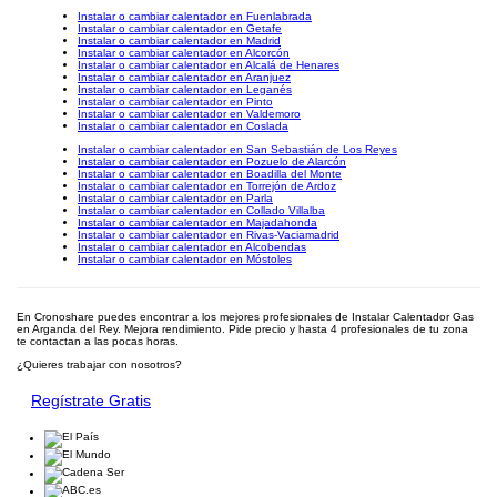
Instalar o cambiar calentador en Fuenlabrada
Instalar o cambiar calentador en Getafe
Instalar o cambiar calentador en Madrid
Instalar o cambiar calentador en Alcorcón
Instalar o cambiar calentador en Alcalá de Henares
Instalar o cambiar calentador en Aranjuez
Instalar o cambiar calentador en Leganés
Instalar o cambiar calentador en Pinto
Instalar o cambiar calentador en Valdemoro
Instalar o cambiar calentador en Coslada
Instalar o cambiar calentador en San Sebastián de Los Reyes
Instalar o cambiar calentador en Pozuelo de Alarcón
Instalar o cambiar calentador en Boadilla del Monte
Instalar o cambiar calentador en Torrejón de Ardoz
Instalar o cambiar calentador en Parla
Instalar o cambiar calentador en Collado Villalba
Instalar o cambiar calentador en Majadahonda
Instalar o cambiar calentador en Rivas-Vaciamadrid
Instalar o cambiar calentador en Alcobendas
Instalar o cambiar calentador en Móstoles
En Cronoshare puedes encontrar a los mejores profesionales de Instalar Calentador Gas
en Arganda del Rey. Mejora rendimiento. Pide precio y hasta 4 profesionales de tu zona
te contactan a las pocas horas.
¿Quieres trabajar con nosotros?
Regístrate Gratis