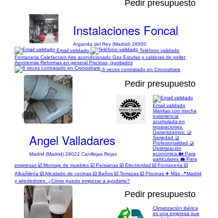
Pedir presupuesto
Instalaciones Foncal
Arganda del Rey (Madrid) 28500
Email validado
Teléfono validado
Fontaneria Calefaccion Aire acondicionado Gas Estufas y calderas de pellet
Aerotermia Reformas en general Piscinas, gunitados
6 veces contratado en Cronoshare
Pedir presupuesto
Email validado
Manitas con mucha
1/1
experiencia
acumulada en
reparaciones.
Garantizamos: 🤝
Angel Valladares
Seriedad 🤝
Profesionalidad 🤝
Optimización
económica 🏡 Para
Madrid (Madrid) 28022 Canillejas Rejas
particulares 💼 Para
empresas ☑️ Montaje de muebles ☑️ Persianas ☑️ Electricidad ☑️ Fontanería ☑️
Albañilería ☑️ Alicatado de cocinas ☑️ Baños ☑️ Terrazas ☑️ Piscinas ➕ Más 📍Madrid
y alrededores. ¿Cómo puedo empezar a ayudarte?
Pedir presupuesto
Climatización ibérica
es una empresa que