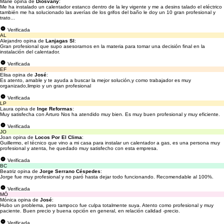
Marie opina de
Diosvany
:
Me ha instalado un calentador estanco dentro de la ley vigente y me a desins talado el eléctrico
también me ha solucionado las averías de los grifos del baño le doy un 10 gran profesional y
trato...
Verificada
AL
Alejandro opina de
Lanjagas Sl
:
Gran profesional que supo asesorarnos en la materia para tomar una decisión final en la
instalación del calentador.
Verificada
EF
Elisa opina de
José
:
Es atento, amable y te ayuda a buscar la mejor solución,y como trabajador es muy
organizado,limpio y un gran profesional
Verificada
LP
Laura opina de
Inge Reformas
:
Muy satisfecha con Arturo Nos ha atendido muy bien. Es muy buen profesional y muy eficiente.
Verificada
JO
Joan opina de
Locos Por El Clima
:
Guillermo, el técnico que vino a mi casa para instalar un calentador a gas, es una persona muy
profesional y atenta, he quedado muy satisfecho con esta empresa.
Verificada
BC
Beatriz opina de
Jorge Serrano Céspedes
:
Jorge fue muy profesional y no paró hasta dejar todo funcionando. Recomendable al 100%.
Verificada
MÓ
Mónica opina de
José
:
Hubo un problema, pero tampoco fue culpa totalmente suya. Atento como profesional y muy
paciente. Buen precio y buena opción en general, en relación calidad -precio.
Verificada