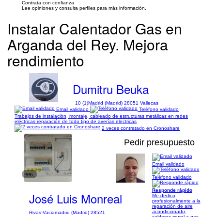
Contrata con confianza
Lee opiniones y consulta perfiles para más información.
Instalar Calentador Gas en
Arganda del Rey. Mejora
rendimiento
Dumitru Beuka
10 (1)
Madrid (Madrid) 28051 Vallecas
Email validado
Teléfono validado
Trabajos de instalación, montaje, cableado de estructuras metálicas en redes
eléctricas reparación de todo tipo de averías electricas
2 veces contratado en Cronoshare
Pedir presupuesto
Email validado
1/6
Teléfono validado
Responde rápido
José Luis Monreal
Me dedico
profesionalmente a la
reparación de aire
acondicionado,
Rivas-Vaciamadrid (Madrid) 28521
calderas mural a gas