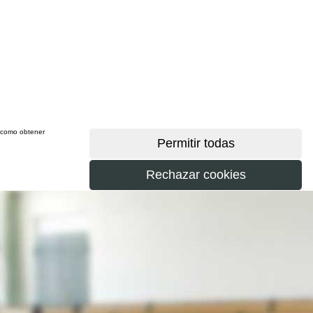
sí como obtener
más