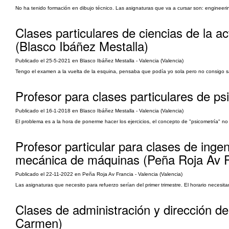
No ha tenido formación en dibujo técnico. Las asignaturas que va a cursar son: engineerin
Clases particulares de ciencias de la a
(Blasco Ibáñez Mestalla)
Publicado el 25-5-2021 en Blasco Ibáñez Mestalla - Valencia (Valencia)
Tengo el examen a la vuelta de la esquina, pensaba que podía yo sola pero no consigo sa
Profesor para clases particulares de ps
Publicado el 16-1-2018 en Blasco Ibáñez Mestalla - Valencia (Valencia)
El problema es a la hora de ponerme hacer los ejercicios, el concepto de "psicometría" no
Profesor particular para clases de ingen
mecánica de máquinas (Peña Roja Av F
Publicado el 22-11-2022 en Peña Roja Av Francia - Valencia (Valencia)
Las asignaturas que necesito para refuerzo serían del primer trimestre. El horario necesitar
Clases de administración y dirección d
Carmen)