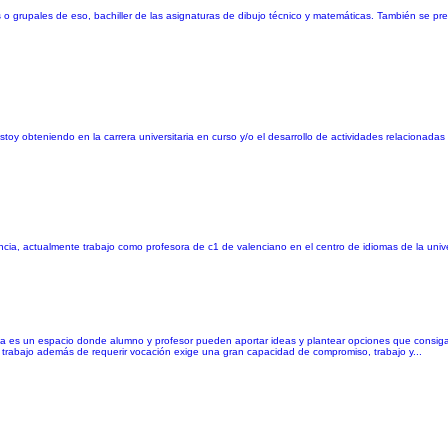
ares o grupales de eso, bachiller de las asignaturas de dibujo técnico y matemáticas. También se 
toy obteniendo en la carrera universitaria en curso y/o el desarrollo de actividades relacionadas
encia, actualmente trabajo como profesora de c1 de valenciano en el centro de idiomas de la unive
a es un espacio donde alumno y profesor pueden aportar ideas y plantear opciones que consiga
e trabajo además de requerir vocación exige una gran capacidad de compromiso, trabajo y...