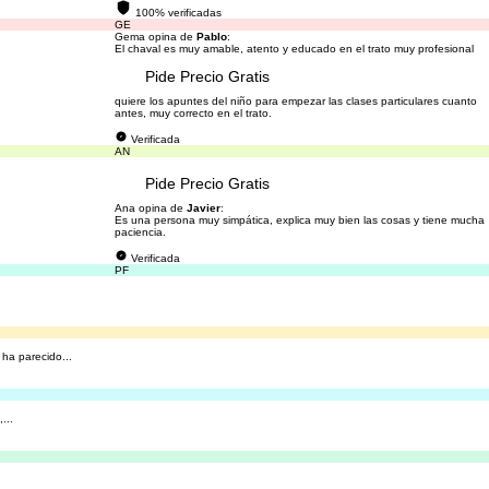
100% verificadas
GE
Gema opina de
Pablo
:
El chaval es muy amable, atento y educado en el trato muy profesional
Pide Precio Gratis
quiere los apuntes del niño para empezar las clases particulares cuanto
antes, muy correcto en el trato.
Verificada
AN
Pide Precio Gratis
Ana opina de
Javier
:
Es una persona muy simpática, explica muy bien las cosas y tiene mucha
paciencia.
Verificada
PF
ha parecido...
...