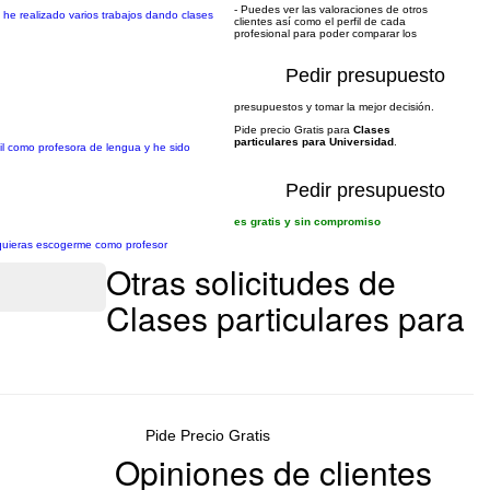
- Puedes ver las valoraciones de otros
n he realizado varios trabajos dando clases
clientes así como el perfil de cada
profesional para poder comparar los
Pedir presupuesto
presupuestos y tomar la mejor decisión.
Pide precio Gratis para
Clases
particulares para Universidad
.
il como profesora de lengua y he sido
Pedir presupuesto
es gratis y sin compromiso
ue quieras escogerme como profesor
Otras solicitudes de
Clases particulares para
Pide Precio Gratis
Opiniones de clientes