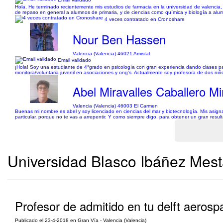
Hola, He terminado recientemente mis estudios de farmacia en la universidad de valencia, y
de repaso en general a alumnos de primaria, y de ciencias como química y biología a alum
4 veces contratado en Cronoshare
Nour Ben Hassen
Valencia (Valencia) 46021 Amistat
Email validado
¡Hola! Soy una estudiante de 4°grado en psicología con gran experiencia dando clases par
monitora/voluntaria juvenil en asociaciones y ong's. Actualmente soy profesora de dos niño
Abel Miravalles Caballero Mi
Valencia (Valencia) 46003 El Carmen
Buenas mi nombre es abel y soy licenciado en ciencias del mar y biotecnología. Mis asignatu
particular, porque no te vas a arrepentir. Y como siempre digo, para obtener un gran resu
Universidad Blasco Ibáñez Mesta
Profesor de admitido en tu delft aerosp
Publicado el 23-4-2018 en Gran Vía - Valencia (Valencia)