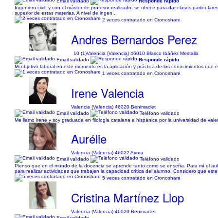
Email validado
Responde rápido
Ingeniero civil, y con el máster de profesor realizado, se ofrece para dar clases particul
superior de estas materias. A nivel de ingen...
2 veces contratado en Cronoshare
Andres Bernardos Perez
10 (1)
Valencia (Valencia) 46010 Blasco Ibáñez Mestalla
Email validado
Responde rápido
Mi objetivo laboral en este momento es la aplicación y práctica de los conocimientos que es
1 veces contratado en Cronoshare
Irene Valencia
Valencia (Valencia) 46020 Benimaclet
Email validado
Teléfono validado
Me llamo irene y soy graduada en filologia catalana e hispánica por la universidad de val
Aurélie
Valencia (Valencia) 46022 Ayora
Email validado
Teléfono validado
Pienso que en el mundo de la docencia se aprende tanto como se enseña. Para mí el aul
para realizar actividades que trabajen la capacidad crítica del alumno. Considero que est
5 veces contratado en Cronoshare
Cristina Martínez Llop
Valencia (Valencia) 46020 Benimaclet
Email validado