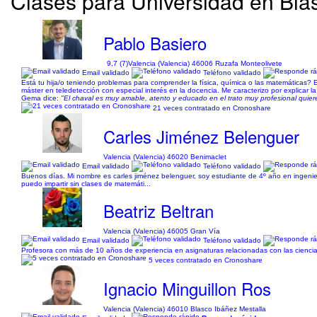
Clases para Universidad en Blas
Pablo Basiero
9,7 (7)
Valencia (Valencia) 46006 Ruzafa Monteolivete
Email validado
Teléfono validado
Está tu hija/o teniendo problemas para comprender la física, química o las matemáticas? Es
máster en teledetección con especial interés en la docencia. Me caracterizo por explicar la
Gema dice:
"El chaval es muy amable, atento y educado en el trato muy profesional quiere
21 veces contratado en Cronoshare
Carles Jiménez Belenguer
Valencia (Valencia) 46020 Benimaclet
Email validado
Teléfono validado
Buenos días. Mi nombre es carles jiménez belenguer, soy estudiante de 4º año en ingenierí
puedo impartir sin clases de matemáti...
Beatriz Beltran
Valencia (Valencia) 46005 Gran Vía
Email validado
Teléfono validado
Profesora con más de 10 años de experiencia en asignaturas relacionadas con las ciencias 
5 veces contratado en Cronoshare
Ignacio Minguillon Ros
Valencia (Valencia) 46010 Blasco Ibáñez Mestalla