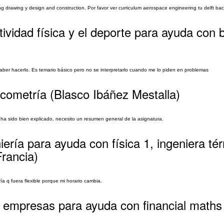
g drawing y design and construction. Por favor ver curriculum aerospace engineering tu delft ba
ctividad física y el deporte para ayuda con
ber hacerlo. Es temario básico pero no se interpretarlo cuando me lo piden en problemas
icometría (Blasco Ibáñez Mestalla)
 ha sido bien explicado, necesito un resumen general de la asignatura.
iería para ayuda con física 1, ingeniera té
rancia)
ía q fuera flexible porque mi horario cambia.
e empresas para ayuda con financial maths 