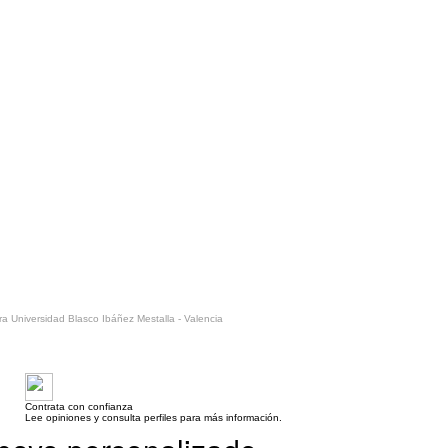
ra Universidad Blasco Ibáñez Mestalla - Valencia
Contrata con confianza
Lee opiniones y consulta perfiles para más información.