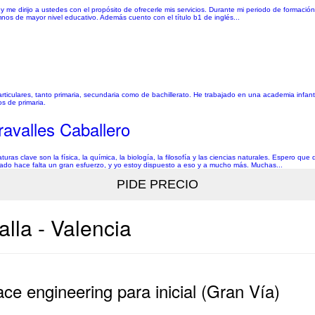
 me dirijo a ustedes con el propósito de ofrecerle mis servicios. Durante mi periodo de formació
nos de mayor nivel educativo. Además cuento con el título b1 de inglés...
ticulares, tanto primaria, secundaria como de bachillerato. He trabajado en una academia infant
s de primaria.
ravalles Caballero
ras clave son la física, la química, la biología, la filosofía y las ciencias naturales. Espero q
ltado hace falta un gran esfuerzo, y yo estoy dispuesto a eso y a mucho más. Muchas...
lla - Valencia
ace engineering para inicial (Gran Vía)