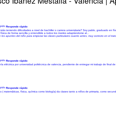
co Ibáñez Mestalla - Valencia | 
Responde rápido
tás teniendo dificultades a nivel de bachiller o carrera universitaria? Soy pablo, graduado en fís
 física de forma sencilla y entendible a todos los niveles adaptándome al...
 los apuntes del niño para empezar las clases particulares cuanto antes, muy correcto en el trato
Responde rápido
a eléctrica por universidad politécnica de valencia, pendiente de entregar mi trabajo de final d
Responde rápido
( matemáticas, física, química como biología) da clases tanto a niños de primaria, como secunda