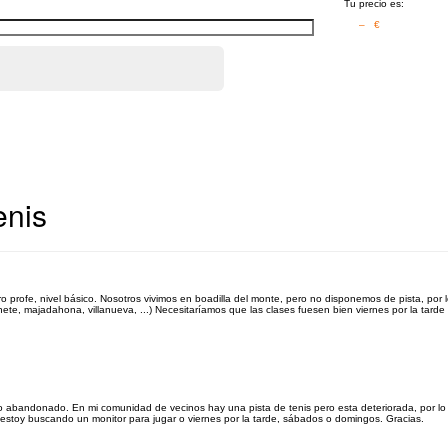
Tu precio es:
– €
enis
 profe, nivel básico. Nosotros vivimos en boadilla del monte, pero no disponemos de pista, por lo
te, majadahona, villanueva, ...) Necesitaríamos que las clases fuesen bien viernes por la tarde (
engo abandonado. En mi comunidad de vecinos hay una pista de tenis pero esta deteriorada, por lo
 estoy buscando un monitor para jugar o viernes por la tarde, sábados o domingos. Gracias.