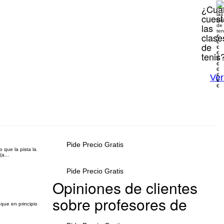
¿Cuá
cuest
las
clase
€
€
de
€
€
tenis
€
€
€
€
Ver
€
€
Pide Precio Gratis
 que la pista la
a...
Pide Precio Gratis
Opiniones de clientes
sobre profesores de
 que en principio