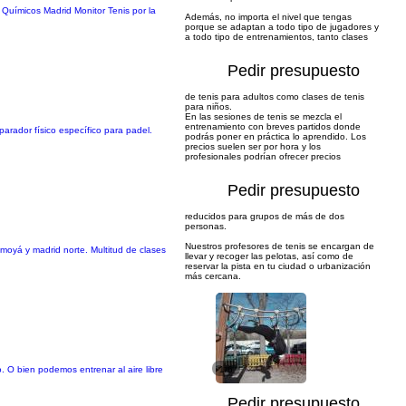
 Químicos Madrid Monitor Tenis por la
Además, no importa el nivel que tengas
porque se adaptan a todo tipo de jugadores y
a todo tipo de entrenamientos, tanto clases
Pedir presupuesto
de tenis para adultos como clases de tenis
para niños.
En las sesiones de tenis se mezcla el
entrenamiento con breves partidos donde
parador físico específico para padel.
podrás poner en práctica lo aprendido. Los
precios suelen ser por hora y los
profesionales podrían ofrecer precios
Pedir presupuesto
reducidos para grupos de más de dos
personas.
Nuestros profesores de tenis se encargan de
 moyá y madrid norte. Multitud de clases
llevar y recoger las pelotas, así como de
reservar la pista en tu ciudad o urbanización
más cercana.
o. O bien podemos entrenar al aire libre
1/6
Pedir presupuesto