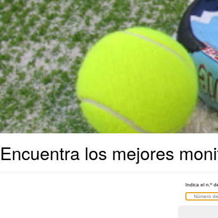
Encuentra los mejores monit
Indica el n.º d