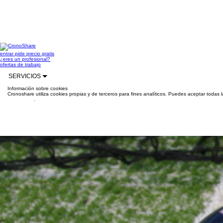
entrar
pide precio gratis
¿eres un profesional?
ofertas de trabajo
SERVICIOS
Información sobre cookies
Cronoshare utiliza cookies propias y de terceros para fines analíticos. Puedes aceptar todas 
información
.