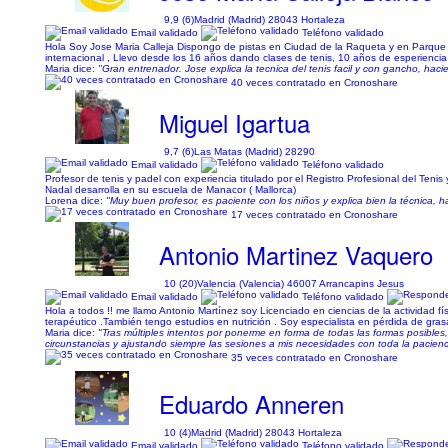
9,9 (6)
Madrid (Madrid) 28043 Hortaleza
Email validado
Teléfono validado
Hola Soy Jose Maria Calleja Dispongo de pistas en Ciudad de la Raqueta y en Parque d
internacional , Llevo desde los 16 años dando clases de tenis, 10 años de esperiencia e
Maria dice:
"Gran entrenador. Jose explica la tecnica del tenis facil y con gancho, ha
40 veces contratado en Cronoshare
Miguel Igartua
9,7 (6)
Las Matas (Madrid) 28290
Email validado
Teléfono validado
Profesor de tenis y padel con experiencia titulado por el Registro Profesional del Teni
Nadal desarrolla en su escuela de Manacor ( Mallorca)
Lorena dice:
"Muy buen profesor, es paciente con los niños y explica bien la técnica,
17 veces contratado en Cronoshare
Antonio Martinez Vaquero
10 (20)
Valencia (Valencia) 46007 Arrancapins Jesus
Email validado
Teléfono validado
Hola a todos !! me llamo Antonio Martínez soy Licenciado en ciencias de la actividad f
terapéutico .También tengo estudios en nutrición . Soy especialista en pérdida de gra
Maria dice:
"Tras múltiples intentos por ponerme en forma de todas las formas posib
circunstancias y ajustando siempre las sesiones a mis necesidades con toda la pacienc
35 veces contratado en Cronoshare
Eduardo Anneren
10 (4)
Madrid (Madrid) 28043 Hortaleza
Email validado
Teléfono validado