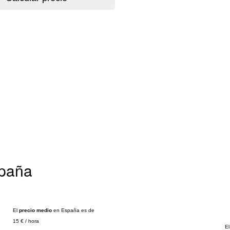
spaña
El
precio medio
en España es de
15 €
/
hora
El