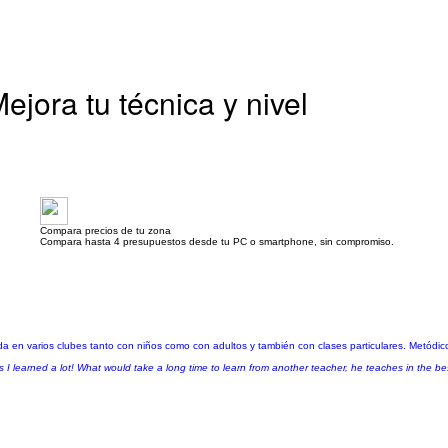
ejora tu técnica y nivel
Compara precios de tu zona
Compara hasta 4 presupuestos desde tu PC o smartphone, sin compromiso.
ida en varios clubes tanto con niños como con adultos y también con clases particulares. Metódi
es I learned a lot! What would take a long time to learn from another teacher, he teaches in the be