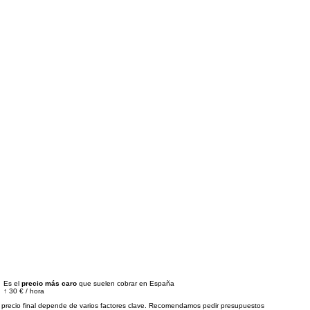
Es el
precio más caro
que suelen cobrar en España
↑
30 €
/
hora
 precio final depende de varios factores clave. Recomendamos pedir presupuestos