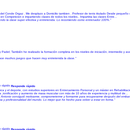
el Conde Orgaz . Me desplazo a Domicilio tambien . Profesor de tenis titulado Desde pequeño c
n Competicion e impartiendo clases de todos los niveles.. Impartiria las clases Entre...
ciendo la clase super efectiva y entretenida. Lo recomiendo como entrenador 100%."
s y Padel; También he realizado la formación completa en los niveles de iniciación, intermedio y 
 hace muchos juegos que hacen muy entretenida la clase."
Responde rápido
ísica y el deporte, con estudios superiores en Entrenamiento Personal y un máster en Rehabilitac
sa ,tonificación y aumento de masa muscular con más de 10 años de experiencia y multitud de...
les, Antonio consiguió motivarme, comprometerme y formarme para recuperarme después del emba
ia y profesionalidad del mundo. Lo mejor que he hecho para volver a estar en forma."
Responde rápido