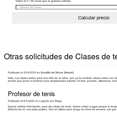
Indica el n.º de horas que te gustaría solicitar:
Otras solicitudes de Clases de t
Publicado el 10-9-2018 en Boadilla del Monte (Madrid)
Hola, Las clases serían para una niña de 11 años, que ya ha recibido clases antes con otro
tendría que poner el profesor (nos desplazamos máximo 10 kms, pozuelo, villaviciosa, brune
Profesor de tenis
Publicado el 8-5-2020 en Logroño (La Rioja)
Quería solicitar información, para dar clases de tenis. Quiero volver a jugar porque lo t
debería ser en una pista publica. Vivo en bilbao pero vengo los fines de semana, así que