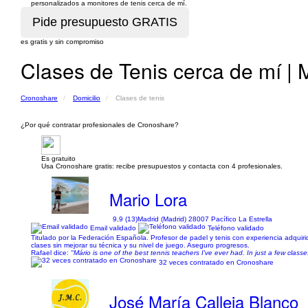
personalizados a monitores de tenis cerca de mí.
es gratis y sin compromiso
Clases de Tenis cerca de mí | M
Cronoshare
Domicilio
Clases de tenis
¿Por qué contratar profesionales de Cronoshare?
Es gratuito
Usa Cronoshare gratis: recibe presupuestos y contacta con 4 profesionales.
Mario Lora
9,9 (13)
Madrid (Madrid) 28007 Pacífico La Estrella
Email validado
Teléfono validado
Titulado por la Federación Española. Profesor de padel y tenis con experiencia adquir
clases sin mejorar su técnica y su nivel de juego. Aseguro progresos.
Rafael dice:
"Mário is one of the best tennis teachers I've ever had. In just a few class
32 veces contratado en Cronoshare
José María Calleja Blanco