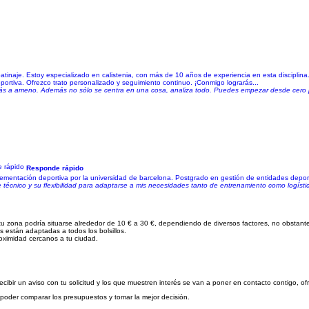
 patinaje. Estoy especializado en calistenia, con más de 10 años de experiencia en esta discipli
eportiva. Ofrezco trato personalizado y seguimiento continuo. ¡Conmigo lograrás...
más a ameno. Además no sólo se centra en una cosa, analiza todo. Puedes empezar desde cero 
Responde rápido
suplementación deportiva por la universidad de barcelona. Postgrado en gestión de entidades depor
 técnico y su flexibilidad para adaptarse a mis necesidades tanto de entrenamiento como logísti
tu zona podría situarse alrededor de 10 € a 30 €, dependiendo de diversos factores, no obstant
as están adaptadas a todos los bolsillos.
roximidad cercanos a tu ciudad.
cibir un aviso con tu solicitud y los que muestren interés se van a poner en contacto contigo, o
a poder comparar los presupuestos y tomar la mejor decisión.