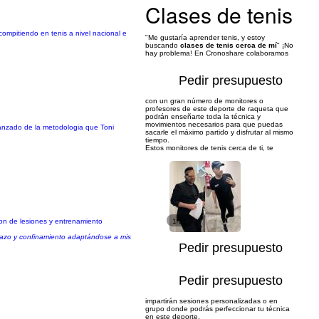
Clases de tenis
ompitiendo en tenis a nivel nacional e
"Me gustaría aprender tenis, y estoy
buscando
clases de tenis cerca de mí
" ¡No
hay problema! En Cronoshare colaboramos
Pedir presupuesto
con un gran número de monitores o
profesores de este deporte de raqueta que
podrán enseñarte toda la técnica y
movimientos necesarios para que puedas
avanzado de la metodologia que Toni
sacarle el máximo partido y disfrutar al mismo
tiempo.
Estos monitores de tenis cerca de ti, te
ion de lesiones y entrenamiento
1/21
razo y confinamiento adaptándose a mis
Pedir presupuesto
Pedir presupuesto
impartirán sesiones personalizadas o en
grupo donde podrás perfeccionar tu técnica
en este deporte.