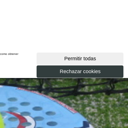
sí como obtener
más