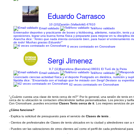
Eduardo Carrasco
10 (10)
Zaratán (Valladolid) 47610
Email validado
Teléfono validado
Entrenador deportivo y practicante de boxeo y kickboxing, atletismo, natación, tenis y
oposiciones, lograr una buena forma física y prepararte para mejorar en tu disciplina d
Arancha dice:
"Antes que nada intenta conocerte bien, para hacer el entrenamiento 
de todo! Muchas gracias Eduardo!"
6 veces contratado en Cronoshare
Sergi Jimenez
9,7 (11)
Barcelona (Barcelona) 08031 El Turó de la Peira
Email validado
Teléfono validado
Licenciado ciencias actividad física y el deporte Postgrado en dietética, nutrición y 
Natàlia dice:
"Encantada con el trabajo que he iniciado con Sergi! Destaco su expertise
62 veces contratado en Cronoshare
"¿Cuánto cuesta una clase de tenis cerca de mí?" Por lo general, una sesión de tenis en 
cerca de tu ubicación te contacten ofreciéndote tarifas personalizadas. Los precios y tarif
Con Cronoshare, puedes encontrar
Clases Tenis cerca de ti
. Los mejores servicios de p
¿Cómo funciona?
- Explica tu solicitud de presupuesto para el servicio de
Clases de tenis
.
- Cientos de profesionales de Clases de tenis ubicados en tu ciudad y alrededores van a re
- Puedes ver las valoraciones de otros clientes así como el perfil de cada profesional par