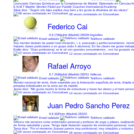
Licenciado Ciencias Quìmicas por la Complutense de Madrid. Diplomado en Ciencias Ambi
E.N.M.T Madrid. Monitor Pàdel por Paddle Coaches International Academy
Silvia dice:
"Según mis hijas explica muy bien y les gusta la dinámica de las clases"
38 veces contratado en Cronoshare
Federico Cai
9,8 (7)
Madrid (Madrid) 28008 Argüelles
Email validado
Teléfono validado
Soy monitor titulado de padel nivel iniciación, i, ii, avanzado y perfeccionamiento, mo
Imparto clases particulares o en grupo (máx 4 alumnos). En las clases me gusta trabajar t
Emilio dice:
"Gran profesional, se le vé con grandes conocimientos , nos ha gustado m
12 veces contratado en Cronoshare
Rafael Arroyo
9,7 (5)
Madrid (Madrid) 28051 Vallecas
Email validado
Teléfono validado
Monitor nacional de tenis, título expedido por la federación española de tenis. Amplia 
privadas individuales en la zona sur de madrid.
Jesús dice:
"Me gusta mucho la forma de estructurar y hacer las clases y el trato perso
14 veces contratado en Cronoshare
Juan Pedro Sancho Perez
9,8 (6)
Pinto (Madrid) 28320
Email validado
Teléfono validado
Ofrezco mis servicios como entrenador personal y profesor de yoga y pilates, realizando
de forma saludable y pura. Tengo triple titulación superior de entrenador personal, nutri
Tania dice:
"Por el momento Juanpe parece muy profesional, muy simpático y estamos 
26 veces contratado en Cronoshare