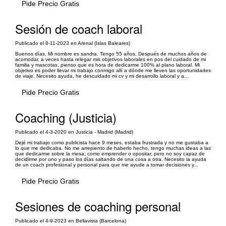
Pide Precio Gratis
Sesión de coach laboral
Publicado el 8-11-2023 en Arenal (Islas Baleares)
Buenos días. Mi nombre es sandra. Tengo 55 años. Después de muchos años de
acomodar, a veces hasta relegar mis objetivos laborales en pos del cuidado de mi
familia y mascotas, pienso que es hora de dedicarme 100% al plano laboral. Mi
objetivo es poder llevar mi trabajo conmigo allí a dónde me lleven las oportunidades
de viaje. Necesito ayuda, he descuidado mi cv y mi desarrollo laboral y a...
Pide Precio Gratis
Coaching (Justicia)
Publicado el 4-3-2020 en Justicia - Madrid (Madrid)
Dejé mi trabajo como publicista hace 9 meses, estaba frustrada y no me gustaba a
lo que me dedicaba. No me arrepiento de haberlo hecho, tengo muchas ideas a las
que dedicarme sobre la mesa; como emprender o opositar, pero no soy capaz de
decidirme por uno y paso los días saltando de una cosa a otra. Necesito la ayuda
de un coach profesional y personal para que me ayude a tomar decisiones y...
Pide Precio Gratis
Sesiones de coaching personal
Publicado el 4-9-2023 en Bellavista (Barcelona)