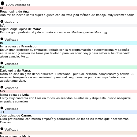
100% verificadas
RO
Roger opina de
Ana
:
Ana me ha hecho sentir super a gusto con su trato y su método de trabajo. Muy recomendable.
Verificada
MÁ
Miguel Ángel opina de
Mora
:
Es una gran profesional y de un trato encantador. Muchas gracias Mora. ¡¡¡¡
Verificada
IN
Inma opina de
Francisco
:
Es un gran profesional, empático, trabaja con la reprogramación neuroemocional y además
entre sesión y sesión me llama por teléfono para ver cómo voy y para saber si he observado
algún cambio. Me ...
Verificada
DA
Dario opina de
Marta
:
Marta ha sido un gran descubrimiento. Profesional, puntual, cercana, comprensiva y flexible. Si
estás en búsqueda de un crecimiento personal, seguramente podrá acompañarte en un
apasionante viaje.
Verificada
MG
Marta opina de
Lola
:
Estoy muy contenta con Lola en todos los sentidos. Puntal, muy dispuesta, precio asequible,
empatía y conexión
Verificada
JO
Jose opina de
Carme
:
Gran profesional, con mucha empatía y conocimiento de todos los temas que necesitamos.
Gracias.
Verificada
IG
Ineva opina de
Maria
: