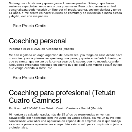
No tengo mucho dinero y quiero gastar lo menos posible. Si tengo que hacer
sesiones espaciadas, entre una y otra pues mejor. Pero quiero avanzar a nivel
personal para poder escribir un libro por mí propia cuenta, soy pensionista y tengo
44 años. Y me centro en hacer cursillos de escritura y de ilustración a mano alzada
y digital, vivo con mis padres.
Pide Precio Gratis
Coaching personal
Publicado el 16-8-2021 en Alcobendas (Madrid)
Me han regalado un dogo argentino de dos meses, y lo tengo en casa desde hace
unos días, y es la primera vez que tengo un perro, y quería enseñarle lo básico, a
que se siente, que no tire de la correa cuando lo saque, que no muerda cuando
juegue(eso importante teniendo en cuento que de aquí a no mucho pesará 50 kg),
que venga cuando lo llame, etc.
Pide Precio Gratis
Coaching para profesional (Tetuán
Cuatro Caminos)
Publicado el 21-5-2018 en Tetuán Cuatro Caminos - Madrid (Madrid)
Mi nombre es salvador garcía, más de 15 años de experiencias en ventas ,
salvadoreño por nacimiento pero he vivido en varios países, asumo un nuevo reto
comercial de venir abrir una operación en españa de al empresa en la que trabajo,
es nuestra primera operación en europa. Necesito couch para cumplir mis objetivos
profesionales.