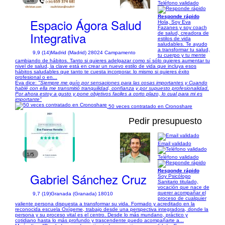
1/8
Teléfono validado
Responde rápido
Espacio Ágora Salud
Hola, Soy Eva
Fazanes y soy coach
Integrativa
de salud, creadora de
estilos de vida
saludables. Te ayudo
a transformar tu salud,
9,9 (14)
Madrid (Madrid) 28024 Campamento
tu cuerpo y tu mente
cambiando de hábitos. Tanto si quieres adelgazar como sí sólo quieres aumentar tu
nivel de salud, la clave está en crear un nuevo estilo de vida que incluya esos
hábitos saludables que tanto te cuesta incorporar. lo mismo si quieres éxito
profesional o en...
Eva dice:
"Siempre me guío por sensaciones para las cosas importantes y Cuando
hablé con ella me transmitió tranquilidad, confianza y por supuesto profesionalidad.
Por ahora estoy a gusto y pone objetivos faciles a corto plazo, lo cual para mi es
importante"
50 veces contratado en Cronoshare
Pedir presupuesto
Email validado
1/5
Teléfono validado
Responde rápido
Gabriel Sánchez Cruz
Soy Psicólogo
Sanitario titulado,
vocación que nace de
querer acompañar el
9,7 (19)
Granada (Granada) 18010
proceso de cualquier
valiente persona dispuesta a transformar su vida. Formado y acreditado en la
reconocida escuela Oxígeme, trabajo desde una perspectiva integradora, donde la
persona y su proceso vital es el centro. Desde lo más mundano, práctico y
cotidiano hasta lo más profundo y trascendente puedo acompañarte a...