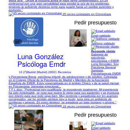
María dice:
"Desde la escucha activa te hace sentir comprendida/o. Es un
profesional con una gran sensibilidad para percibir la raíz de los problemas,
teniendo la suficiente destreza como para guiarte hacia un cambio autentico y
profundo."
35 veces contratado en Cronoshare
Pedir presupuesto
Email validado
1/7
Teléfono validado
Responde rápido
Luna González
Gabinete de
psicología,
Psicóloga Emdr
psicoterapia y EMDR
Luna González. Soy
Psicóloga General
Sanitaria,
10 (7)
Madrid (Madrid) 28001 Recoletos
Psicoterapeuta EMDR
y Psicoterapia Breve, psicóloga infantil, de adolescentes y de adultos. Colegiada
en el Colegio Oficial de la Psicología de Madrid y Miembro de la Asociación
Española de EMDR. Estoy especializada en el ámbito Clínico y de la salud mental,
en Psicoterapia, bienestar emocional...
T F L dice:
"Profesional muy cualificada, la recomiendo totalmente. Mi experiencia
ha sido inmejorable, se nota que quiere lo mejor para sus pacientes y se involucra
con interés para que todo vaya bien. Muy contenta y agradecida por los avances
conseguidos, me he sentido siempre muy a gusto, luna crea un ambiente de
confianza y aprecio. En estos tiempos, se agradece un trato humano y sincero."
16 veces contratado en Cronoshare
Pedir presupuesto
Email validado