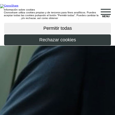
Información sobre cookies
Cronoshare utiliza cookies propias y de terceros para fines analíticos. Puedes
aceptar todas las cookies pulsando el botón “Permitir todas”. Puedes cambiar la
MENU
configuración
, y/o rechazar, así como obtener
más información
.