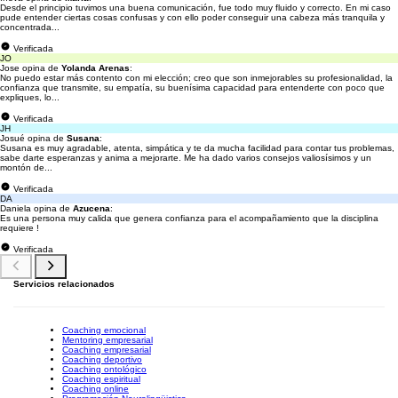
Desde el principio tuvimos una buena comunicación, fue todo muy fluido y correcto. En mi caso
pude entender ciertas cosas confusas y con ello poder conseguir una cabeza más tranquila y
concentrada...
Verificada
JO
Jose opina de
Yolanda Arenas
:
No puedo estar más contento con mi elección; creo que son inmejorables su profesionalidad, la
confianza que transmite, su empatía, su buenísima capacidad para entenderte con poco que
expliques, lo...
Verificada
JH
Josué opina de
Susana
:
Susana es muy agradable, atenta, simpática y te da mucha facilidad para contar tus problemas,
sabe darte esperanzas y anima a mejorarte. Me ha dado varios consejos valiosísimos y un
montón de...
Verificada
DA
Daniela opina de
Azucena
:
Es una persona muy calida que genera confianza para el acompañamiento que la disciplina
requiere !
Verificada
Servicios relacionados
Coaching emocional
Mentoring empresarial
Coaching empresarial
Coaching deportivo
Coaching ontológico
Coaching espiritual
Coaching online