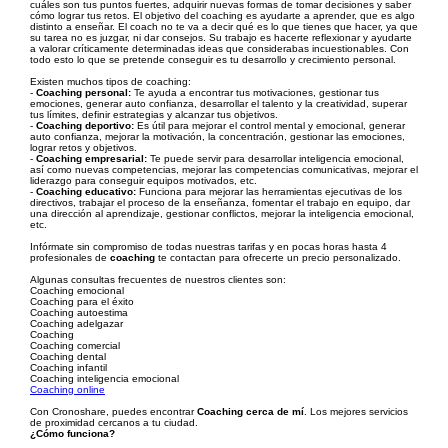
cuáles son tus puntos fuertes, adquirir nuevas formas de tomar decisiones y saber
cómo lograr tus retos. El objetivo del coaching es ayudarte a aprender, que es algo
distinto a enseñar. El coach no te va a decir qué es lo que tienes que hacer, ya que
su tarea no es juzgar, ni dar consejos. Su trabajo es hacerte reflexionar y ayudarte
a valorar críticamente determinadas ideas que considerabas incuestionables. Con
todo esto lo que se pretende conseguir es tu desarrollo y crecimiento personal.
Existen muchos tipos de coaching:
-
Coaching personal:
Te ayuda a encontrar tus motivaciones, gestionar tus
emociones, generar auto confianza, desarrollar el talento y la creatividad, superar
tus límites, definir estrategias y alcanzar tus objetivos.
-
Coaching deportivo:
Es útil para mejorar el control mental y emocional, generar
auto confianza, mejorar la motivación, la concentración, gestionar las emociones,
lograr retos y objetivos.
-
Coaching empresarial:
Te puede servir para desarrollar inteligencia emocional,
así como nuevas competencias, mejorar las competencias comunicativas, mejorar el
liderazgo para conseguir equipos motivados, etc.
-
Coaching educativo:
Funciona para mejorar las herramientas ejecutivas de los
directivos, trabajar el proceso de la enseñanza, fomentar el trabajo en equipo, dar
una dirección al aprendizaje, gestionar conflictos, mejorar la inteligencia emocional,
etc.
Infórmate sin compromiso de todas nuestras tarifas y en pocas horas hasta 4
profesionales de
coaching
te contactan para ofrecerte un precio personalizado.
Algunas consultas frecuentes de nuestros clientes son:
Coaching emocional
Coaching para el éxito
Coaching autoestima
Coaching adelgazar
Coaching
Coaching comercial
Coaching dental
Coaching infantil
Coaching inteligencia emocional
Coaching online
Con Cronoshare, puedes encontrar
Coaching cerca de mí
. Los mejores servicios
de proximidad cercanos a tu ciudad.
¿Cómo funciona?