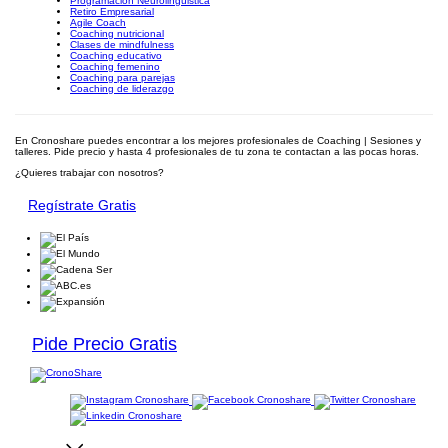
Programación Neurolingüistica
Retiro Empresarial
Agile Coach
Coaching nutricional
Clases de mindfulness
Coaching educativo
Coaching femenino
Coaching para parejas
Coaching de liderazgo
En Cronoshare puedes encontrar a los mejores profesionales de Coaching | Sesiones y
talleres. Pide precio y hasta 4 profesionales de tu zona te contactan a las pocas horas.
¿Quieres trabajar con nosotros?
Regístrate Gratis
Pide Precio Gratis