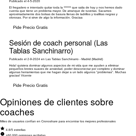
Publicado el 4-5-2020
El fregadero e intentado quitar toda la ****** que salia de hay y nos hemos dado
cuenta que tiene un problema mayor. De atranque de tuverias. Sacamos
aproximadamente dos bolsas de basura llenas de ladrillos y toallitas negras y
olorosas. Por si sirve de algo la información. Graciaa
Pide Precio Gratis
Sesión de coach personal (Las
Tablas Sanchinarro)
Publicado el 2-9-2024 en Las Tablas Sanchinarro - Madrid (Madrid)
Hola! quisiera dominar algunos aspectos de mi vida que me ayuden a eliminar
pequeños brotes suaves de ansiedad, poder desconectar por completo y dominar
algunas herramientas que me hagan dejar a un lado algunos "problemas". Muchas
gracias! Vicente
Pide Precio Gratis
Opiniones de clientes sobre
coaches
Miles de usuarios confían en Cronoshare para encontrar los mejores profesionales
4.8/5 estrellas
+60.000 opiniones recibidas