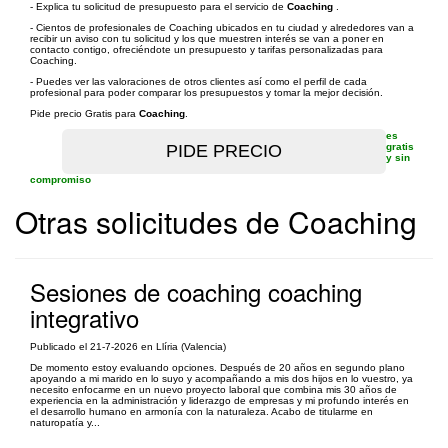
- Explica tu solicitud de presupuesto para el servicio de
Coaching
.
- Cientos de profesionales de Coaching ubicados en tu ciudad y alrededores van a
recibir un aviso con tu solicitud y los que muestren interés se van a poner en
contacto contigo, ofreciéndote un presupuesto y tarifas personalizadas para
Coaching.
- Puedes ver las valoraciones de otros clientes así como el perfil de cada
profesional para poder comparar los presupuestos y tomar la mejor decisión.
Pide precio Gratis para
Coaching
.
es
gratis
y sin
compromiso
Otras solicitudes de Coaching
Sesiones de coaching coaching
integrativo
Publicado el 21-7-2026 en Llíria (Valencia)
De momento estoy evaluando opciones. Después de 20 años en segundo plano
apoyando a mi marido en lo suyo y acompañando a mis dos hijos en lo vuestro, ya
necesito enfocarme en un nuevo proyecto laboral que combina mis 30 años de
experiencia en la administración y liderazgo de empresas y mi profundo interés en
el desarrollo humano en armonía con la naturaleza. Acabo de titularme en
naturopatía y...