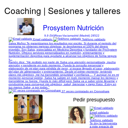
Coaching | Sesiones y talleres
Prosystem Nutrición
9,9 (54)
Rivas-Vaciamadrid (Madrid) 28522
Email validado
Teléfono validado
Salva Muñoz Te garantizamos los resultados por escrito. Si durante el periodo del
programa no obtienes mejoras objetivas, te devolvemos el 100% del dinero
invertido. Soy Salva, especialista en Medicina Deportiva y fundador de ProSystem
Nutrición. Ofrezco servicios personalizados en nutrición, entrenamiento y
suplementación deportiva para ayudarte a alcanzar tus objetivos de forma segura
y...
Ramón dice:
"He recibido por parte de Salva una atención personalizada, mucha
atención y pendiente en todo momento. Queda la consulta presencial y
elaboración de mi plan para pérdida de peso, si tocase llegado el caso, elaboración
del plan de alimentación y entrenamiento. Desde el primer momento, teniendo
claros mis objetivos, me ha transmitido seguridad y confianza…. Y aunque no es mi
momento personal óptimo, Salva ha sabido en todo momento marcar los tiempos y
transmitirme su fuerza. Queda lo más difícil pero Salva va a saber cómo llevarme y
conducirme para conseguir mis objetivos, salud, bienestar y mejor físico. Estoy en
tus manos Salva, a por todas."
37 veces contratado en Cronoshare
Pedir presupuesto
Email validado
1/20
Teléfono validado
Te doy la bienvenida
a este espacio de