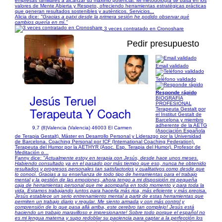
empresas familiares a alcanzar su máximo potencial. Mi metodología se basa en los
valores de Mente Abierta y Respeto, ofreciendo herramientas estratégicas prácticas
que generan resultados sostenibles y auténticos. Servicios...
Alicia dice:
"Gracias a patxi desde la primera sesión he podido observar qué
cambios quería en mí."
3 veces contratado en Cronoshare
Pedir presupuesto
Email validado
1/13
Teléfono validado
Responde rápido
Jesús Teruel
BIOGRAFÍA
PROFESIONAL
Terapeuta Y Coach
Terapeuta Gestalt por
el Institut Gestalt de
Barcelona y miembro
adherente de la AETG
9,7 (8)
Valencia (Valencia) 46003 El Carmen
(Asociación Española
de Terapia Gestalt). Máster en Desarrollo Personal y Liderazgo por la Universidad
de Barcelona. Coaching Personal por ICF (International Coaching Federation).
Terapeuta del Humor por la AETHYR (Asoc. Esp. Terapia del Humor). Profesor de
Meditación o...
Fanny dice:
"Actualmente estoy en terapia con Jesús, desde hace unos meses.
Habiendo consultado ya en el pasado por más tiempo que eso, nunca he obtenido
resultados y progresos personales tan satisfactorios y cualitativos como desde que
lo conocí. Gracias a su enseñanza de todo tipo de herramientas para el trabajo
mental y la gestión de las emociones, ahora tengo a mi disposición mi pequeña
caja de herramientas personal que me acompaña en todo momento y para toda la
vida. Estamos trabajando juntos para hacerla más rica, más eficiente y más precisa.
Jesús establece un serio entrenamiento mental a partir de estas herramientas que
permiten un trabajo diario y regular. Me siento armada y con más control y
comprensión de lo que pasa allá arriba, este cerebro tan complejo! Jesús está
haciendo un trabajo maravilloso e impresionante! Sobre todo porque el español no
es mi lengua materna y supo redoblar su paciencia para captar a la perfección los