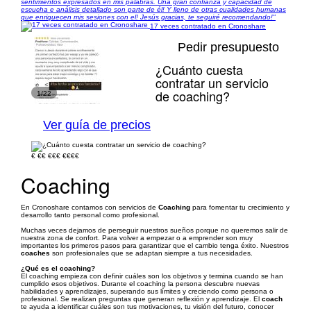
sentimientos expresados ​​en mis palabras. Una gran confianza y capacidad de
escucha e análisis detallado son parte de él! Y lleno de otras cualidades humanas
que enriquecen mis sesiones con el! Jesús gracias, te seguiré recomendando!"
17 veces contratado en Cronoshare
Pedir presupuesto
¿Cuánto cuesta
contratar un servicio
de coaching?
1/22
Ver guía de precios
€
€€
€€€
€€€€
Coaching
En Cronoshare contamos con servicios de
Coaching
para fomentar tu crecimiento y
desarrollo tanto personal como profesional.
Muchas veces dejamos de perseguir nuestros sueños porque no queremos salir de
nuestra zona de confort. Para volver a empezar o a emprender son muy
importantes los primeros pasos para garantizar que el cambio tenga éxito. Nuestros
coaches
son profesionales que se adaptan siempre a tus necesidades.
¿Qué es el coaching?
El coaching empieza con definir cuáles son los objetivos y termina cuando se han
cumplido esos objetivos. Durante el coaching la persona descubre nuevas
habilidades y aprendizajes, superando sus límites y creciendo como persona o
profesional. Se realizan preguntas que generan reflexión y aprendizaje. El
coach
te ayuda a identificar cuáles son tus motivaciones, tu visión del futuro, conocer