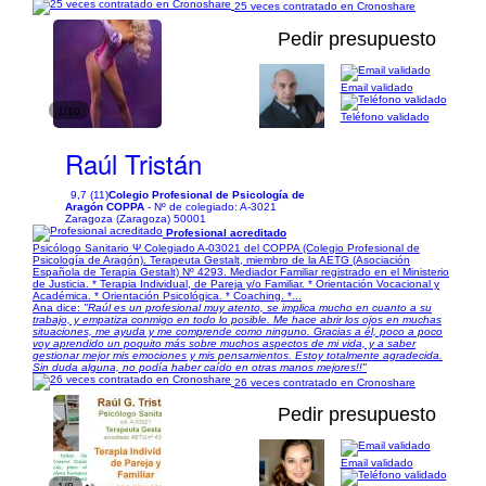
25 veces contratado en Cronoshare
Pedir presupuesto
Email validado
1/10
Teléfono validado
Raúl Tristán
9,7 (11)
Colegio Profesional de Psicología de
Aragón COPPA
- Nº de colegiado: A-3021
Zaragoza (Zaragoza) 50001
Profesional acreditado
Psicólogo Sanitario Ψ Colegiado A-03021 del COPPA (Colegio Profesional de
Psicología de Aragón). Terapeuta Gestalt, miembro de la AETG (Asociación
Española de Terapia Gestalt) Nº 4293. Mediador Familiar registrado en el Ministerio
de Justicia. * Terapia Individual, de Pareja y/o Familiar. * Orientación Vocacional y
Académica. * Orientación Psicológica. * Coaching. *...
Ana dice:
"Raúl es un profesional muy atento, se implica mucho en cuanto a su
trabajo, y empatiza conmigo en todo lo posible. Me hace abrir los ojos en muchas
situaciones, me ayuda y me comprende como ninguno. Gracias a él, poco a poco
voy aprendido un poquito más sobre muchos aspectos de mi vida, y a saber
gestionar mejor mis emociones y mis pensamientos. Estoy totalmente agradecida.
Sin duda alguna, no podía haber caído en otras manos mejores!!"
26 veces contratado en Cronoshare
Pedir presupuesto
Email validado