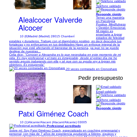
1/25
Teléfono validado
Responde rápido
Alealcocer Valverde
Tengo una maestría
en Psicología
Alcocer
Positiva, Mindfulness
y Gestión Emocional.
Mi misión es
enseñarte a lograr
10 (6)
Madrid (Madrid) 28015 Chamberí
estados de felicidad
estables y duraderos. Trabajo con el diagnóstico positivo, es decir descubrir tus
fortalezas y no enforcarnos en tus debilidades Hago un enfoque integral de la
situación que esté afectando el bienestar de la persona, ya que no se puede
desligar de nuestras...
Celia dice:
"Conocer a Alexandra es lo que necesitaba en este momento de mi
vida. Es muy profesional y el trato es inmejorable, desde el primer día me he
sentido agusto trabajando con ella y sé que con su ayuda voy a logran mis
objetivos. Es estupenda"
20 veces contratado en Cronoshare
Pedir presupuesto
Email validado
1/8
Teléfono validado
Responde rápido
Patxi Giménez Coach
10 (1)
Alicante/Alacant (Alacant/Alicante) 03005
Profesional acreditado
Sobre mí: Soy Patxi Giménez Coach, especializado en coaching empresarial y
personal, con más de 7 años de experiencia ayudando a líderes, equipos y