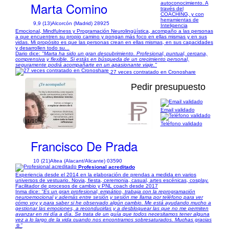
Marta Comino
autoconocimiento. A
través del
COACHING, y con
herramientas de
9,9 (13)
Alcorcón (Madrid) 28925
Inteligencia
Emocional, Mindfulness y Programación Neurolingüística, acompaño a las personas
a que encuentren su propio camino y pongan más foco en ellas mismas y en sus
vidas. Mi propósito es que las personas crean en ellas mismas, en sus capacidades
y desarrollen todo su...
Dario dice:
"Marta ha sido un gran descubrimiento. Profesional, puntual, cercana,
comprensiva y flexible. Si estás en búsqueda de un crecimiento personal,
seguramente podrá acompañarte en un apasionante viaje."
27 veces contratado en Cronoshare
Pedir presupuesto
Email validado
1/10
Teléfono validado
Francisco De Prada
10 (21)
Altea (Alacant/Alicante) 03590
Profesional acreditado
Experiencia desde el 2014 en la elaboración de prendas a medida en varios
universos de vestuario. Novia, fiesta, ceremonia, casual, artes escénicas, cosplay.
Facilitador de procesos de cambio y PNL coach desde 2017
Inma dice:
"Es un gran profesional, empático, trabaja con la reprogramación
neuroemocional y además entre sesión y sesión me llama por teléfono para ver
cómo voy y para saber si he observado algún cambio. Me está ayudando mucho a
gestionar las emociones, a reconducirlas y a desbloquear las que no me permiten
avanzar en mi día a día. Se trata de un guía que todos necesitamos tener alguna
vez a lo largo de la vida cuando nos encontramos sobresaturados. Muchas gracias
☺️"