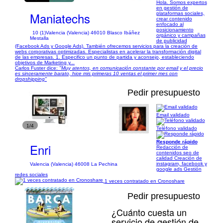
Hola. Somos expertos
en gestión de
Maniatechs
plataformas sociales,
crear contenido
enfocado al
posicionamiento
10 (1)
Valencia (Valencia) 46010 Blasco Ibáñez
orgánico y campañas
Mestalla
de publicidad
(Facebook Ads y Google Ads). También ofrecemos servicios para la creación de
webs corporativas optimizadas. Especialistas en acelerar la transformación digital
de las empresas. 1. Especifico un punto de partida y aconsejo, estableciendo
objetivos de Marketing y...
Carlos Fuster dice:
"Muy atentos, en comunicación constante por email y el precio
es sinceramente barato, hice mis primeras 10 ventas el primer mes con
dropshipping"
Pedir presupuesto
Email validado
1/4
Teléfono validado
Responde rápido
Enri
Redacción de
contenidos seo de
calidad Creación de
instagram, facebook y
Valencia (Valencia) 46008 La Pechina
google ads Gestión
redes sociales
1 veces contratado en Cronoshare
Pedir presupuesto
¿Cuánto cuesta un
servicio de gestión de