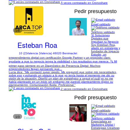
5 veces contratado en Cronoshare
Pedir presupuesto
Email validado
1/8
Teléfono validado
🚀 Soluciones
Digitales que
Esteban Roa
Impulsan tu Negocio
Soy Esteban Roa,
aliado en estrategia y
fundador de Impacto
10 (2)
Valencia (Valencia) 46020 Benimaclet
Estudio, un
emprendimiento digital con certificación Google Partner y un propósito claro:
ayudarte a que tu negocio tenga la visibilidad y los resultados que merece. 🔍 Mi
primer paso siempre es un Diagnóstico de Presencia Digital: Muchos
emprendedores llegan pensando que...
Lucia dice:
"Me contactó super rápido. Me preguntó que sobre mis necesidades,
sobre eso y echando un vistazo a lo que yo tenía hasta el momento me dio su
visión de la situación. Diseñó un plan de estratégico a seguir el cuál yo no me
había planteado en un inicio sin embargo me pareció planteamiento lógico su
planteamiento. Comunicación fluida. Profesional."
2 veces contratado en Cronoshare
Pedir presupuesto
Email validado
1/3
Teléfono validado
Especialista en
Marketing Digital |
Estrategias Creativas