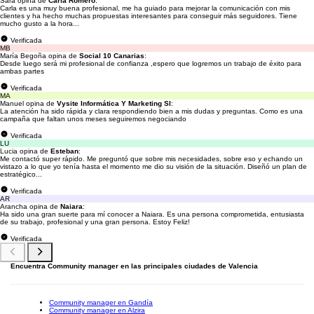
Sara opina de
Carla Romero
:
Carla es una muy buena profesional, me ha guiado para mejorar la comunicación con mis
clientes y ha hecho muchas propuestas interesantes para conseguir más seguidores. Tiene
mucho gusto a la hora...
Verificada
MB
María Begoña opina de
Social 10 Canarias
:
Desde luego será mi profesional de confianza ,espero que logremos un trabajo de éxito para
ambas partes
Verificada
MA
Manuel opina de
Vysite Informática Y Marketing Sl
:
La atención ha sido rápida y clara respondiendo bien a mis dudas y preguntas. Como es una
campaña que faltan unos meses seguiremos negociando
Verificada
LU
Lucia opina de
Esteban
:
Me contactó super rápido. Me preguntó que sobre mis necesidades, sobre eso y echando un
vistazo a lo que yo tenía hasta el momento me dio su visión de la situación. Diseñó un plan de
estratégico...
Verificada
AR
Arancha opina de
Naiara
:
Ha sido una gran suerte para mí conocer a Naiara. Es una persona comprometida, entusiasta
de su trabajo, profesional y una gran persona. Estoy Feliz!
Verificada
Encuentra Community manager en las principales ciudades de Valencia
Community manager en Gandía
Community manager en Alzira