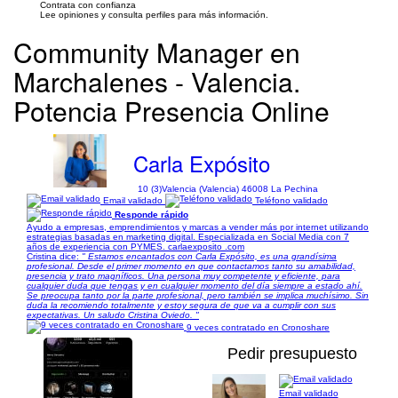
Contrata con confianza
Lee opiniones y consulta perfiles para más información.
Community Manager en
Marchalenes - Valencia.
Potencia Presencia Online
Carla Expósito
10 (3)
Valencia (Valencia) 46008 La Pechina
Email validado
Teléfono validado
Responde rápido
Ayudo a empresas, emprendimientos y marcas a vender más por internet utilizando
estrategias basadas en marketing digital. Especializada en Social Media con 7
años de experiencia con PYMES. carlaexposito .com
Cristina dice:
" Estamos encantados con Carla Expósito, es una grandísima
profesional. Desde el primer momento en que contactamos tanto su amabilidad,
presencia y trato magníficos. Una persona muy competente y eficiente, para
cualquier duda que tengas y en cualquier momento del día siempre a estado ahí.
Se preocupa tanto por la parte profesional, pero también se implica muchísimo. Sin
duda la recomiendo totalmente y estoy segura de que va a cumplir con sus
expectativas. Un saludo Cristina Oviedo. "
9 veces contratado en Cronoshare
Pedir presupuesto
Email validado