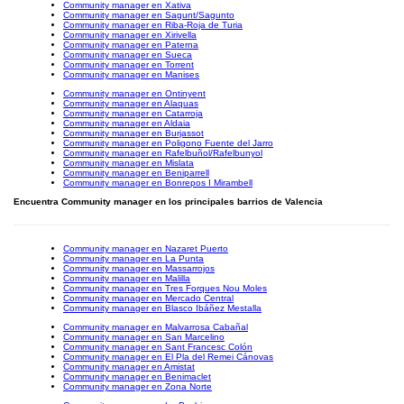
Community manager en Xativa
Community manager en Sagunt/Sagunto
Community manager en Riba-Roja de Turia
Community manager en Xirivella
Community manager en Paterna
Community manager en Sueca
Community manager en Torrent
Community manager en Manises
Community manager en Ontinyent
Community manager en Alaquas
Community manager en Catarroja
Community manager en Aldaia
Community manager en Burjassot
Community manager en Poligono Fuente del Jarro
Community manager en Rafelbuñol/Rafelbunyol
Community manager en Mislata
Community manager en Beniparrell
Community manager en Bonrepos I Mirambell
Encuentra Community manager en los principales barrios de Valencia
Community manager en Nazaret Puerto
Community manager en La Punta
Community manager en Massarrojos
Community manager en Malilla
Community manager en Tres Forques Nou Moles
Community manager en Mercado Central
Community manager en Blasco Ibáñez Mestalla
Community manager en Malvarrosa Cabañal
Community manager en San Marcelino
Community manager en Sant Francesc Colón
Community manager en El Pla del Remei Cánovas
Community manager en Amistat
Community manager en Benimaclet
Community manager en Zona Norte