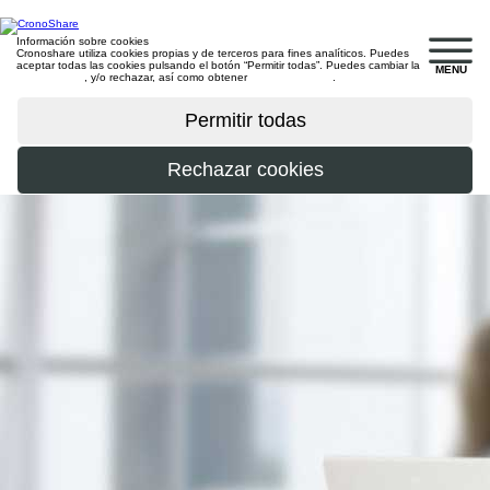
Información sobre cookies
Cronoshare utiliza cookies propias y de terceros para fines analíticos. Puedes
aceptar todas las cookies pulsando el botón “Permitir todas”. Puedes cambiar la
MENU
configuración
, y/o rechazar, así como obtener
más información
.