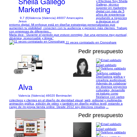
Sheila Gallego
y Efectivas Soy Sheila
Gallego, técnico
Marketing
superior en marketing
digital con más de 5
años de experiencia
9,7 (6)
Valencia (Valencia) 46007 Arrancapins
ayudando a negocios
Jesus
a destacar en el
entorno digital. Mi enfoque está en diseñar estrategias personalizadas que
aumenten tu visibilidad, conecten con tu audiencia y generen más clientes. Trabajo
con empresas de diferentes...
Maria dice:
"Durante el periodo que estuvo conmigo, fue una persona muy puntual,
dinámica, responsable y limpia"
11 veces contratado en Cronoshare
Pedir presupuesto
Email validado
1/4
Teléfono validado
Diseñadora gráfica y
creadora audiovisual.
Alva
Además de colaborar
en diversos proyectos
culturales, desarrollo
mi trabajo como
Valencia (Valencia) 46020 Benimaclet
freelance con varios
colectivos y clientes en el diseño de identidad visual, web, editorial y multimedia,
animación gráfica, edición de video y también en diseño gráfico textil, estando a
cargo de mi propia tienda online. Desde 2012 soy directora creativa,...
Pedir presupuesto
Email validado
1/16