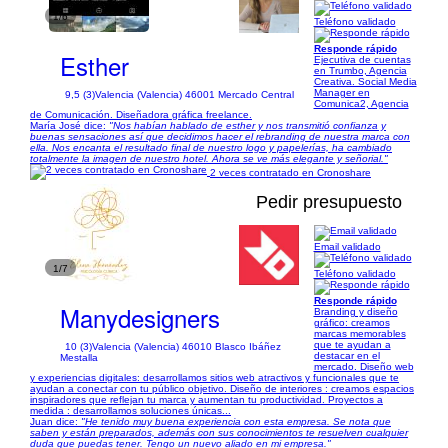
1/6
Teléfono validado
Responde rápido
Esther
Ejecutiva de cuentas
en Trumbo, Agencia
Creativa. Social Media
Manager en
9,5 (3)
Valencia (Valencia) 46001 Mercado Central
Comunica2, Agencia
de Comunicación. Diseñadora gráfica freelance.
María José dice:
"Nos habían hablado de esther y nos transmitió confianza y
buenas sensaciones así que decidimos hacer el rebranding de nuestra marca con
ella. Nos encanta el resultado final de nuestro logo y papelerías, ha cambiado
totalmente la imagen de nuestro hotel. Ahora se ve más elegante y señorial."
2 veces contratado en Cronoshare
Pedir presupuesto
Email validado
1/7
Teléfono validado
Responde rápido
Manydesigners
Branding y diseño
gráfico: creamos
marcas memorables
que te ayudan a
10 (3)
Valencia (Valencia) 46010 Blasco Ibáñez
destacar en el
Mestalla
mercado. Diseño web
y experiencias digitales: desarrollamos sitios web atractivos y funcionales que te
ayudan a conectar con tu público objetivo. Diseño de interiores : creamos espacios
inspiradores que reflejan tu marca y aumentan tu productividad. Proyectos a
medida : desarrollamos soluciones únicas...
Juan dice:
"He tenido muy buena experiencia con esta empresa. Se nota que
saben y están preparados, además con sus conocimientos te resuelven cualquier
duda que puedas tener. Tengo un nuevo aliado en mi empresa."