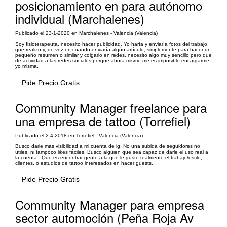
posicionamiento en para autónomo
individual (Marchalenes)
Publicado el 23-1-2020 en Marchalenes - Valencia (Valencia)
Soy fisioterapeuta, necesito hacer publicidad. Yo haría y enviaría fotos del trabajo
que realizo y, de vez en cuando enviaría algún artículo, simplemente para hacer un
pequeño resumen o similar y colgarlo en redes, necesito algo muy sencillo pero que
de actividad a las redes sociales porque ahora mismo me es imposible encargarme
yo misma.
Pide Precio Gratis
Community Manager freelance para
una empresa de tattoo (Torrefiel)
Publicado el 2-4-2018 en Torrefiel - Valencia (Valencia)
Busco darle más visibilidad a mi cuenta de ig. No una subida de seguidores no
útiles, ni tampoco likes fáciles. Busco alguien que sea capaz de darle el uso real a
la cuenta.. Que es encontrar gente a la que le guste realmente el trabajo/estilo,
clientes, o estudios de tattoo interesados en hacer guests.
Pide Precio Gratis
Community Manager para empresa
sector automoción (Peña Roja Av