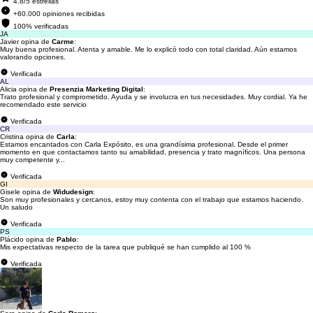
4.8/5 estrellas
+60.000 opiniones recibidas
100% verificadas
JA
Javier opina de
Carme
:
Muy buena profesional. Atenta y amable. Me lo explicó todo con total claridad. Aún estamos
valorando opciones.
Verificada
AL
Alicia opina de
Presenzia Marketing Digital
:
Trato profesional y comprometido. Ayuda y se involucra en tus necesidades. Muy cordial. Ya he
recomendado este servicio
Verificada
CR
Cristina opina de
Carla
:
Estamos encantados con Carla Expósito, es una grandísima profesional. Desde el primer
momento en que contactamos tanto su amabilidad, presencia y trato magníficos. Una persona
muy competente y...
Verificada
GI
Gisele opina de
Widudesign
:
Son muy profesionales y cercanos, estoy muy contenta con el trabajo que estamos haciendo.
Un saludo
Verificada
PS
Plácido opina de
Pablo
:
Mis expectativas respecto de la tarea que publiqué se han cumplido al 100 %
Verificada