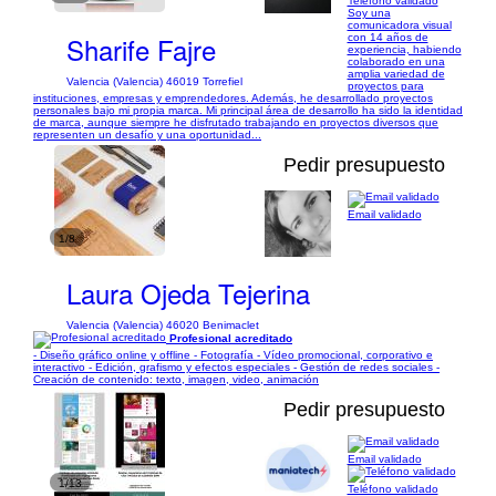
Teléfono validado
Soy una
comunicadora visual
Sharife Fajre
con 14 años de
experiencia, habiendo
colaborado en una
amplia variedad de
Valencia (Valencia) 46019 Torrefiel
proyectos para
instituciones, empresas y emprendedores. Además, he desarrollado proyectos
personales bajo mi propia marca. Mi principal área de desarrollo ha sido la identidad
de marca, aunque siempre he disfrutado trabajando en proyectos diversos que
representen un desafío y una oportunidad...
Pedir presupuesto
Email validado
1/8
Laura Ojeda Tejerina
Valencia (Valencia) 46020 Benimaclet
Profesional acreditado
- Diseño gráfico online y offline - Fotografía - Vídeo promocional, corporativo e
interactivo - Edición, grafismo y efectos especiales - Gestión de redes sociales -
Creación de contenido: texto, imagen, video, animación
Pedir presupuesto
Email validado
1/13
Teléfono validado