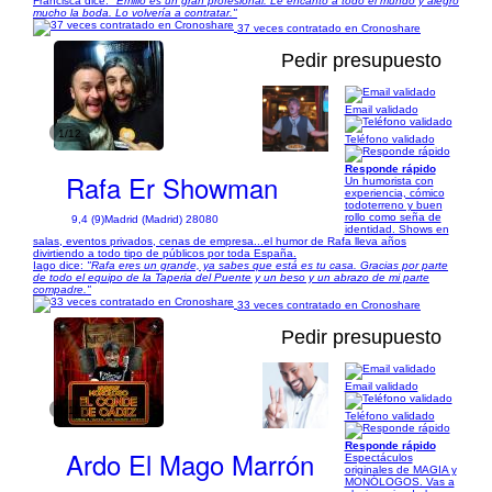
Francisca dice:
"Emilio es un gran profesional. Le encantó a todo el mundo y alegró
mucho la boda. Lo volvería a contratar."
37 veces contratado en Cronoshare
Pedir presupuesto
Email validado
1/12
Teléfono validado
Responde rápido
Rafa Er Showman
Un humorista con
experiencia, cómico
todoterreno y buen
rollo como seña de
9,4 (9)
Madrid (Madrid) 28080
identidad. Shows en
salas, eventos privados, cenas de empresa...el humor de Rafa lleva años
divirtiendo a todo tipo de públicos por toda España.
Iago dice:
"Rafa eres un grande, ya sabes que está es tu casa. Gracias por parte
de todo el equipo de la Taperia del Puente y un beso y un abrazo de mi parte
compadre."
33 veces contratado en Cronoshare
Pedir presupuesto
Email validado
1/11
Teléfono validado
Responde rápido
Ardo El Mago Marrón
Espectáculos
originales de MAGIA y
MONÓLOGOS. Vas a