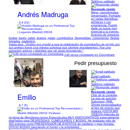
Teléfono validado
Responde rápido
Andrés Madruga
Mago, monologuista,
presentador. Formado
en varias disciplinas
artísticas y con
9,9 (32)
experiencia. Puedo
darle un toque muy
especial a tu evento.
| Leganés (Madrid) 28918
Eventos de empresa,
bodas, bares, salas, teatros, galas, cumpleaños, Despedidas, comuniones, fiestas
privadas, marketing.
Yasira dice:
"Andrés nos ayudó a que la celebración de cumpleaños de mi hijo con
sus amigos fuese una mágica sorpresa que siempre recordaremos. Fue una
actuación amena y divertida que sin duda recomiendo."
139 veces contratado en Cronoshare
Pedir presupuesto
Email validado
1/6
Teléfono validado
Responde rápido
Emilio
Club de la comedia,
La que se avecina,
Sabuesos, RNE.
Shows personalizados
9,7 (5)
al tipo de evento que
|
realices (VISITA MIS
Madrid (Madrid) 28032 Vicálvaro
VÍDEOS) Además de
mi show de Monólogos tengo Espectáculos MUY PARTICIPATIVOS especialmente
diseñados para DESPEDIDAS, CUMPLEAÑOS Y BODAS. He realizado más de
300 eventos como PRESENTADOR DE EVENTOS de mediano y gran formato.
OFICIO BODAS mezclando el humor y la emotividad...