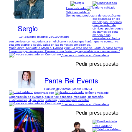
Email validado
Teléfono validado
1/4
Somos una productora de espectáculos
especializada en los
monólogos. Tenemos
Sergio
gran variedad de
cómicos, pudiéndonos
ajustarnos de esta
manera a tus
10 (2)
Madrid (Madrid) 28010 Almagro
necesidades. Todos
son cómicos con experiencia en el circuito nacional que harán que tu evento, ya
sea corporativo o social, salga en las perfectas condiciones.
María dice:
"Contraté a Manu el Gamba y fué un gran acierto. Tanto él como Sergio
fueron muy profesionales. Pasamos una tarde muy agradable con muchas risas."
5 veces contratado en Cronoshare
Pedir presupuesto
Panta Rei Events
Pozuelo de Alarcón (Madrid) 28224
Email validado
Teléfono validado
Organización de eventos, alquiler de espacios, mobiliario, decoración,
audiovisuales, dj, músicos, catering, personal para eventos
3 veces contratado en Cronoshare
Pedir presupuesto
Email validado