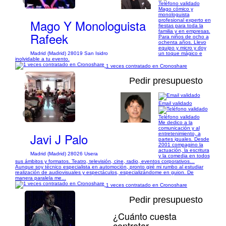
1/7
Teléfono validado
Mago cómico y
monologuista
Mago Y Monologuista
profesional experto en
fiestas para toda la
familia y en empresas.
Rafeek
Para niños de ocho a
ochenta años. Llevo
equipo y micro y doy
Madrid (Madrid) 28019 San Isidro
un toque mágico e
inolvidable a tu evento.
1 veces contratado en Cronoshare
Pedir presupuesto
Email validado
1/10
Teléfono validado
Me dedico a la
comunicación y al
Javi J Palo
entretenimiento, a
partes iguales. Desde
2001 compagino la
actuación, la escritura
Madrid (Madrid) 28026 Usera
y la comedia en todos
sus ámbitos y formatos. Teatro, televisión, cine, radio, eventos corporativos…
Aunque soy técnico especialista en automoción, pronto giré mi rumbo al estudiar
realización de audiovisuales y espectáculos, especializándome en guion. De
manera paralela me...
1 veces contratado en Cronoshare
Pedir presupuesto
¿Cuánto cuesta
contratar