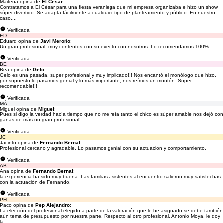
Maitena opina de
El César
:
Contratamos a El César para una fiesta veraniega que mi empresa organizaba e hizo un show
súper divertido. Se adapta fácilmente a cualquier tipo de planteamiento y público. En nuestro
caso,...
Verificada
ED
Eduard opina de
Javi Meroño
:
Un gran profesional, muy contentos con su evento con nosotros. Lo recomendamos 100%
Verificada
BE
Bea opina de
Gelo
:
Gelo es una pasada, super profesional y muy implicado!!! Nos encantó el monólogo que hizo,
por supuesto lo pasamos genial y lo más importante, nos reímos un montón. Super
recomendable!!!
Verificada
MÁ
Miguel opina de
Miguel
:
Pues si digo la verdad hacía tiempo que no me reía tanto el chico es súper amable nos dejó con
ganas de más un gran profesional!
Verificada
JC
Jacinto opina de
Fernando Bernal
:
Profesional cercano y agradable. Lo pasamos genial con su actuacion y comportamiento.
Verificada
AB
Ana opina de
Fernando Bernal
:
la experiencia ha sido muy buena. Las familias asistentes al encuentro salieron muy satisfechas
con la actuación de Fernando.
Verificada
PH
Paco opina de
Pep Alejandro
:
La elección del profesional elegido a parte de la valoración que le he asignado se debe también
aún tema de presupuesto por nuestra parte. Respecto al otro profesional, Antonio Moya, le doy
la...