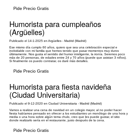
Pide Precio Gratis
Humorista para cumpleaños
(Argüelles)
Publicado el 14-1-2025 en Argüelles - Madrid (Madrid)
Ese mismo día cumplo 60 años, quiero que sea una celebración especial e
inolvidable con mi familia que hemos tenido que pasar momentos muy duros
últimamente. Nos gusta el sentido del humor inteligente, la ironía. Seremos poco
más de 20 personas, de edades entre 24 y 70 años (puede que asistan 3 niños).
Si finalmente os puedo contratar, os daré más detalles.
Pide Precio Gratis
Humorista para fiesta navideña
(Ciudad Universitaria)
Publicado el 9-12-2020 en Ciudad Universitaria - Madrid (Madrid)
Vamos a realizar una cena de navidad en un colegio mayor, al no poder hacer
fiesta habíamos pensado en ofrecer a los estudiantes un monólogo de una hora y
media o una hora sobre algún tema chulo, creo que les puede gustar, el sitio
donde realizarlo sería en el restaurante, justo después de la cena.
Pide Precio Gratis