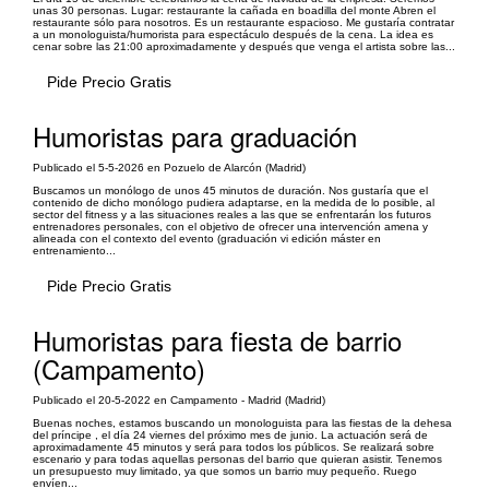
unas 30 personas. Lugar: restaurante la cañada en boadilla del monte Abren el
restaurante sólo para nosotros. Es un restaurante espacioso. Me gustaría contratar
a un monologuista/humorista para espectáculo después de la cena. La idea es
cenar sobre las 21:00 aproximadamente y después que venga el artista sobre las...
Pide Precio Gratis
Humoristas para graduación
Publicado el 5-5-2026 en Pozuelo de Alarcón (Madrid)
Buscamos un monólogo de unos 45 minutos de duración. Nos gustaría que el
contenido de dicho monólogo pudiera adaptarse, en la medida de lo posible, al
sector del fitness y a las situaciones reales a las que se enfrentarán los futuros
entrenadores personales, con el objetivo de ofrecer una intervención amena y
alineada con el contexto del evento (graduación vi edición máster en
entrenamiento...
Pide Precio Gratis
Humoristas para fiesta de barrio
(Campamento)
Publicado el 20-5-2022 en Campamento - Madrid (Madrid)
Buenas noches, estamos buscando un monologuista para las fiestas de la dehesa
del príncipe , el día 24 viernes del próximo mes de junio. La actuación será de
aproximadamente 45 minutos y será para todos los públicos. Se realizará sobre
escenario y para todas aquellas personas del barrio que quieran asistir. Tenemos
un presupuesto muy limitado, ya que somos un barrio muy pequeño. Ruego
envíen...