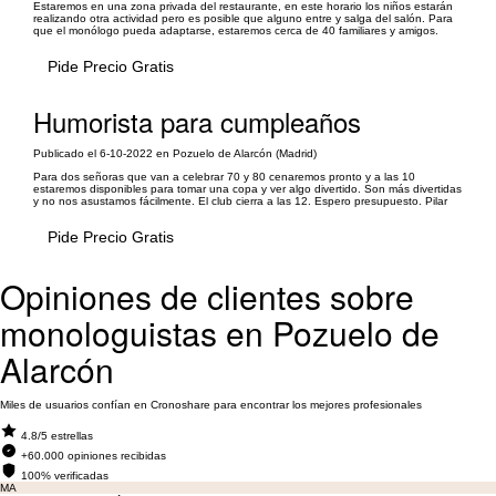
Estaremos en una zona privada del restaurante, en este horario los niños estarán
realizando otra actividad pero es posible que alguno entre y salga del salón. Para
que el monólogo pueda adaptarse, estaremos cerca de 40 familiares y amigos.
Pide Precio Gratis
Humorista para cumpleaños
Publicado el 6-10-2022 en Pozuelo de Alarcón (Madrid)
Para dos señoras que van a celebrar 70 y 80 cenaremos pronto y a las 10
estaremos disponibles para tomar una copa y ver algo divertido. Son más divertidas
y no nos asustamos fácilmente. El club cierra a las 12. Espero presupuesto. Pilar
Pide Precio Gratis
Opiniones de clientes sobre
monologuistas en Pozuelo de
Alarcón
Miles de usuarios confían en Cronoshare para encontrar los mejores profesionales
4.8/5 estrellas
+60.000 opiniones recibidas
100% verificadas
MA