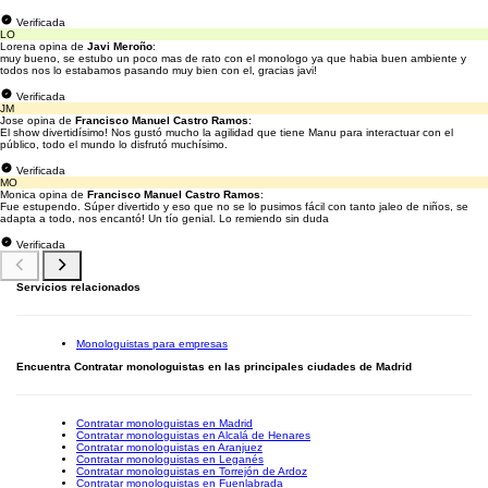
Verificada
LO
Lorena opina de
Javi Meroño
:
muy bueno, se estubo un poco mas de rato con el monologo ya que habia buen ambiente y
todos nos lo estabamos pasando muy bien con el, gracias javi!
Verificada
JM
Jose opina de
Francisco Manuel Castro Ramos
:
El show divertidísimo! Nos gustó mucho la agilidad que tiene Manu para interactuar con el
público, todo el mundo lo disfrutó muchísimo.
Verificada
MO
Monica opina de
Francisco Manuel Castro Ramos
:
Fue estupendo. Súper divertido y eso que no se lo pusimos fácil con tanto jaleo de niños, se
adapta a todo, nos encantó! Un tío genial. Lo remiendo sin duda
Verificada
Servicios relacionados
Monologuistas para empresas
Encuentra Contratar monologuistas en las principales ciudades de Madrid
Contratar monologuistas en Madrid
Contratar monologuistas en Alcalá de Henares
Contratar monologuistas en Aranjuez
Contratar monologuistas en Leganés
Contratar monologuistas en Torrejón de Ardoz
Contratar monologuistas en Fuenlabrada