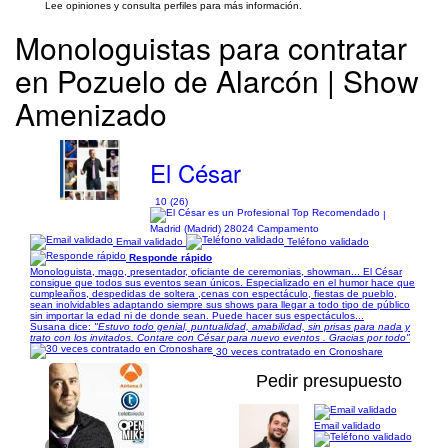
Lee opiniones y consulta perfiles para más información.
Monologuistas para contratar
en Pozuelo de Alarcón | Show
Amenizado
El César
10 (26)
|
Madrid (Madrid) 28024 Campamento
Email validado
Teléfono validado
Responde rápido
Monologuista, mago, presentador, oficiante de ceremonias, showman... El César
consigue que todos sus eventos sean únicos. Especializado en el humor hace que
cumpleaños, despedidas de soltera ,cenas con espectáculo, fiestas de pueblo,
sean inolvidables adaptando siempre sus shows para llegar a todo tipo de público
sin importar la edad ni de donde sean. Puede hacer sus espectáculos...
Susana dice:
"Estuvo todo genial, puntualidad, amabilidad, sin prisas para nada y
trato con los invitados. Contare con César para nuevo eventos . Gracias por todo"
30 veces contratado en Cronoshare
Pedir presupuesto
Email validado
1/3