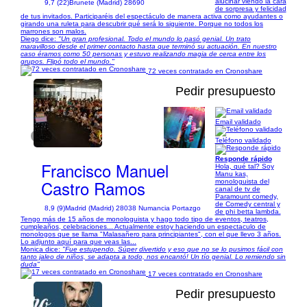
alucinar viendo la cara
9,7 (22)
Brunete (Madrid) 28690
de sorpresa y felicidad
de tus invitados. Participaréis del espectáculo de manera activa como ayudantes o
girando una ruleta para descubrir qué será lo siguiente. Porque no todos los
marrones son malos.
Diego dice:
"Un gran profesional. Todo el mundo lo pasó genial. Un trato
maravilloso desde el primer contacto hasta que terminó su actuación. En nuestro
caso éramos como 50 personas y estuvo realizando magia de cerca entre los
grupos. Flipó todo el mundo."
72 veces contratado en Cronoshare
Pedir presupuesto
Email validado
1/5
Teléfono validado
Responde rápido
Francisco Manuel
Hola, qué tal? Soy
Manu kas,
Castro Ramos
monologuista del
canal de tv de
Paramount comedy,
de Comedy central y
8,9 (9)
Madrid (Madrid) 28038 Numancia Portazgo
de phi betta lambda.
Tengo más de 15 años de monologuista y hago todo tipo de eventos, teatros,
cumpleaños, celebraciones... Actualmente estoy haciendo un espectaculo de
monologos que se llama "Malasañero para principiantes", con el que llevo 3 años.
Lo adjunto aquí para que veas las...
Monica dice:
"Fue estupendo. Súper divertido y eso que no se lo pusimos fácil con
tanto jaleo de niños, se adapta a todo, nos encantó! Un tío genial. Lo remiendo sin
duda"
17 veces contratado en Cronoshare
Pedir presupuesto