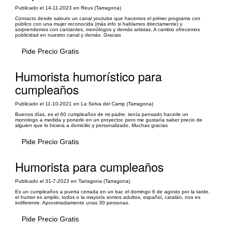
Publicado el 14-11-2023 en Reus (Tarragona)
Contacto desde saloutv un canal youtube que hacemos el primer programa con
público con una mujer reconocida (más info si hablamos directamente) y
sorprendemos con cantantes, monólogos y demás artistas. A cambio ofrecemos
publicidad en nuestro canal y demás. Gracias
Pide Precio Gratis
Humorista humorístico para
cumpleaños
Publicado el 11-10-2021 en La Selva del Camp (Tarragona)
Buenos días, es el 60 cumpleaños de mi padre, tenía pensado hacerle un
monologo a medida y ponerlo en un proyector, pero me gustaría saber precio de
alguien que lo hiciera a domicilio y personalizado. Muchas gracias
Pide Precio Gratis
Humorista para cumpleaños
Publicado el 31-7-2023 en Tarragona (Tarragona)
Es un cumpleaños a puerta cerrada en un bar, el domingo 6 de agosto por la tarde,
el humor es amplio, todos o la mayoría somos adultos, español, catalán, nos es
indiferente. Aproximadamente unas 30 personas.
Pide Precio Gratis