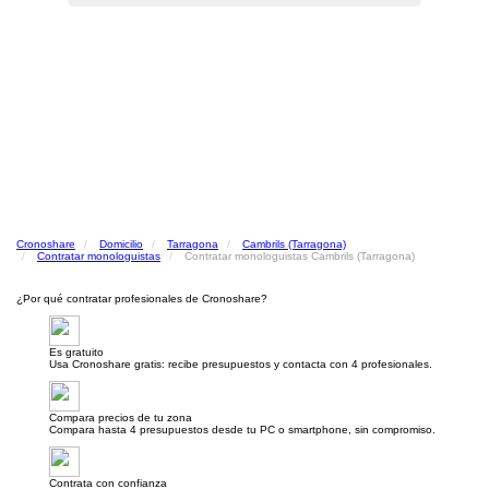
Cronoshare
Domicilio
Tarragona
Cambrils (Tarragona)
Contratar monologuistas
Contratar monologuistas Cambrils (Tarragona)
¿Por qué contratar profesionales de Cronoshare?
Es gratuito
Usa Cronoshare gratis: recibe presupuestos y contacta con 4 profesionales.
Compara precios de tu zona
Compara hasta 4 presupuestos desde tu PC o smartphone, sin compromiso.
Contrata con confianza