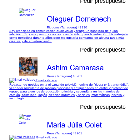
Pedir presupuesto
Oleguer Domenech
Riudoms (Tarragona) 43330
Soy licenciado en comunicación audiovisual y tengo un posgrado de guion
televisivo. Soy una persona creativa, con facilidad para la redacción. He trabajado
como periodista durante años pero me gustaría centrarme en alguna tarea más
creativa y de entreteniniento.
Pedir presupuesto
Ashim Camarasa
Reus (Tarragona) 43201
Email validado
Redactor de noticias en la el canal de televisión online de "ribera tv & transmèdia",
vendedor ambulante de piedras preciosas y antigüedades en elistiel y profesor de
repaso para alumnos de educación primária y secundária en las materias de
catalán, castellano, inglés, ciencias naturales y sociales, matemáticas, historia y
tecnologia.
Pedir presupuesto
Maria Júlia Colet
Reus (Tarragona) 43201
Email validado