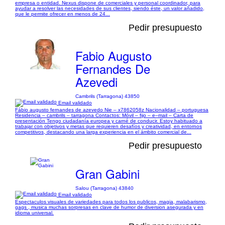
empresa o entidad. Nexus dispone de comerciales y personal coordinador, para
ayudar a resolver las necesidades de sus clientes, siendo éste, un valor añadido,
que le permite ofrecer en menos de 24...
Pedir presupuesto
Fabio Augusto
Fernandes De
Azevedi
Cambrils (Tarragona) 43850
Email validado
Fábio augusto fernandes de azevedo Nie – x7862058z Nacionalidad – portuguesa
Residencia – cambrils – tarragona Contactos: Móvil – fijo – e–mail – Carta de
presentación Tengo ciudadanía europea y carné de conducir. Estoy habituado a
trabajar con objetivos y metas que requieren desafíos y creatividad, en entornos
competitivos, destacando una larga experiencia en el ámbito comercial de...
Pedir presupuesto
Gran Gabini
Salou (Tarragona) 43840
Email validado
Espectaculos visuales de variedades para todos los publicos, magia, malabarismo,
gags , musica muchas sorpresas en clave de humor de diversion asegurada y en
idioma universal.