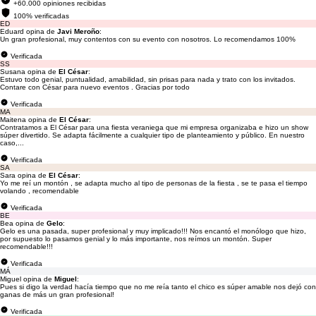
+60.000 opiniones recibidas
100% verificadas
ED
Eduard opina de
Javi Meroño
:
Un gran profesional, muy contentos con su evento con nosotros. Lo recomendamos 100%
Verificada
SS
Susana opina de
El César
:
Estuvo todo genial, puntualidad, amabilidad, sin prisas para nada y trato con los invitados.
Contare con César para nuevo eventos . Gracias por todo
Verificada
MA
Maitena opina de
El César
:
Contratamos a El César para una fiesta veraniega que mi empresa organizaba e hizo un show
súper divertido. Se adapta fácilmente a cualquier tipo de planteamiento y público. En nuestro
caso,...
Verificada
SA
Sara opina de
El César
:
Yo me reí un montón , se adapta mucho al tipo de personas de la fiesta , se te pasa el tiempo
volando , recomendable
Verificada
BE
Bea opina de
Gelo
:
Gelo es una pasada, super profesional y muy implicado!!! Nos encantó el monólogo que hizo,
por supuesto lo pasamos genial y lo más importante, nos reímos un montón. Super
recomendable!!!
Verificada
MÁ
Miguel opina de
Miguel
:
Pues si digo la verdad hacía tiempo que no me reía tanto el chico es súper amable nos dejó con
ganas de más un gran profesional!
Verificada