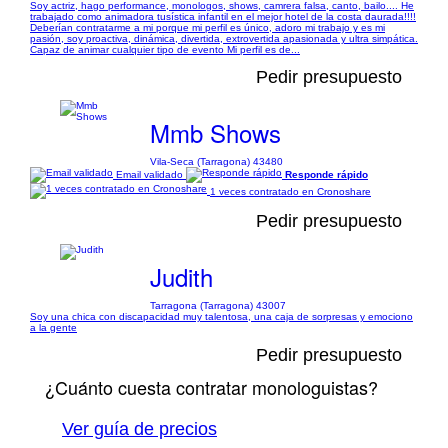
Soy actriz, hago performance, monologos, shows, camrera falsa, canto, bailo.... He
trabajado como animadora tusística infantil en el mejor hotel de la costa daurada!!!!
Deberían contratarme a mi porque mi perfil es único, adoro mi trabajo y es mi
pasión, soy proactiva, dinámica, divertida, extrovertida apasionada y ultra simpática.
Capaz de animar cualquier tipo de evento Mi perfil es de...
Pedir presupuesto
Mmb Shows
Vila-Seca (Tarragona) 43480
Email validado
Responde rápido
1 veces contratado en Cronoshare
Pedir presupuesto
Judith
Tarragona (Tarragona) 43007
Soy una chica con discapacidad muy talentosa, una caja de sorpresas y emociono
a la gente
Pedir presupuesto
¿Cuánto cuesta contratar monologuistas?
Ver guía de precios