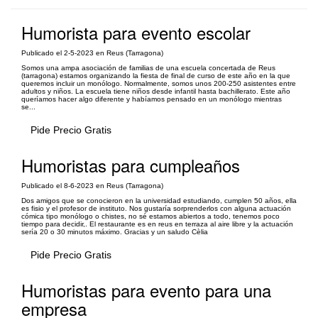
Humorista para evento escolar
Publicado el 2-5-2023 en Reus (Tarragona)
Somos una ampa asociación de familias de una escuela concertada de Reus
(tarragona) estamos organizando la fiesta de final de curso de este año en la que
queremos incluir un monólogo. Normalmente, somos unos 200-250 asistentes entre
adultos y niños. La escuela tiene niños desde infantil hasta bachillerato. Este año
queríamos hacer algo diferente y habíamos pensado en un monólogo mientras
se...
Pide Precio Gratis
Humoristas para cumpleaños
Publicado el 8-6-2023 en Reus (Tarragona)
Dos amigos que se conocieron en la universidad estudiando, cumplen 50 años, ella
es fisio y el profesor de instituto. Nos gustaría sorprenderlos con alguna actuación
cómica tipo monólogo o chistes, no sé estamos abiertos a todo, tenemos poco
tiempo para decidir,. El restaurante es en reus en terraza al aire libre y la actuación
sería 20 o 30 minutos máximo. Gracias y un saludo Cèlia
Pide Precio Gratis
Humoristas para evento para una
empresa