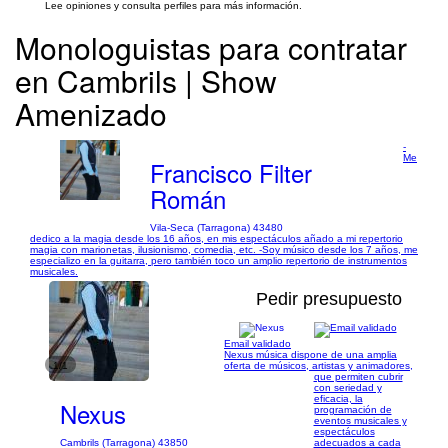
Lee opiniones y consulta perfiles para más información.
Monologuistas para contratar
en Cambrils | Show
Amenizado
-
Me
Francisco Filter
Román
Vila-Seca (Tarragona) 43480
dedico a la magia desde los 16 años, en mis espectáculos añado a mi repertorio
magia con marionetas, ilusionismo, comedia, etc. -Soy músico desde los 7 años, me
especializo en la guitarra, pero también toco un amplio repertorio de instrumentos
musicales.
Pedir presupuesto
Email validado
Nexus música dispone de una amplia
1/1
oferta de músicos, artistas y animadores,
que permiten cubrir
con seriedad y
eficacia, la
Nexus
programación de
eventos musicales y
espectáculos
Cambrils (Tarragona) 43850
adecuados a cada