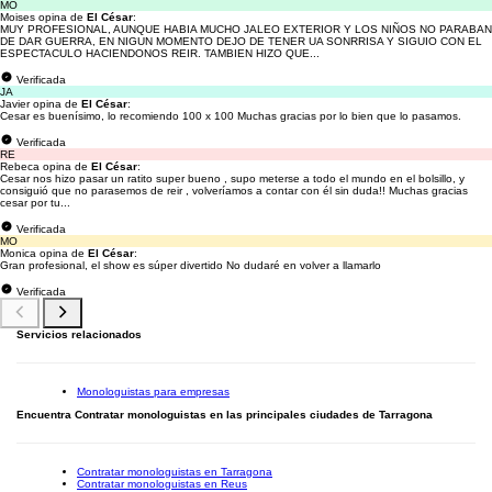
MO
Moises opina de
El César
:
MUY PROFESIONAL, AUNQUE HABIA MUCHO JALEO EXTERIOR Y LOS NIÑOS NO PARABAN
DE DAR GUERRA, EN NIGUN MOMENTO DEJO DE TENER UA SONRRISA Y SIGUIO CON EL
ESPECTACULO HACIENDONOS REIR. TAMBIEN HIZO QUE...
Verificada
JA
Javier opina de
El César
:
Cesar es buenísimo, lo recomiendo 100 x 100 Muchas gracias por lo bien que lo pasamos.
Verificada
RE
Rebeca opina de
El César
:
Cesar nos hizo pasar un ratito super bueno , supo meterse a todo el mundo en el bolsillo, y
consiguió que no parasemos de reir , volveríamos a contar con él sin duda!! Muchas gracias
cesar por tu...
Verificada
MO
Monica opina de
El César
:
Gran profesional, el show es súper divertido No dudaré en volver a llamarlo
Verificada
Servicios relacionados
Monologuistas para empresas
Encuentra Contratar monologuistas en las principales ciudades de Tarragona
Contratar monologuistas en Tarragona
Contratar monologuistas en Reus