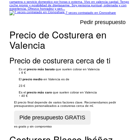
camarera o servicio domestico por horas o externa. Vivo en valencia capital. Tengo
coche propio y posibilidad de displasarme. Soy persona puntual, ordenada y con
experiencia. Ofrezco honradez y seri...
7 veces contratado en Cronoshare
Pedir presupuesto
Precio de Costurera en
Valencia
Precio de costurera cerca de ti
Es el
precio más barato
que suelen cobrar en Valencia
↓
6 €
El
precio medio
en Valencia es de
23 €
Es el
precio más caro
que suelen cobrar en Valencia
↑
40 €
El precio final depende de varios factores clave. Recomendamos pedir
presupuestos personalizados a costureras cerca de mí.
es gratis y sin compromiso
Costurera Blasco Ibáñez