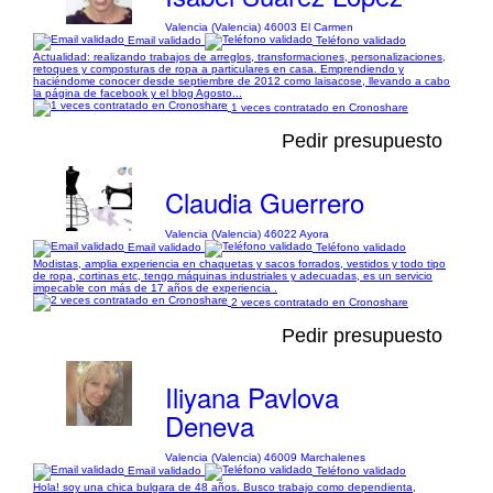
Valencia (Valencia) 46003 El Carmen
Email validado
Teléfono validado
Actualidad: realizando trabajos de arreglos, transformaciones, personalizaciones,
retoques y composturas de ropa a particulares en casa. Emprendiendo y
haciéndome conocer desde septiembre de 2012 como laisacose, llevando a cabo
la página de facebook y el blog Agosto...
1 veces contratado en Cronoshare
Pedir presupuesto
Claudia Guerrero
Valencia (Valencia) 46022 Ayora
Email validado
Teléfono validado
Modistas, amplia experiencia en chaquetas y sacos forrados, vestidos y todo tipo
de ropa, cortinas etc, tengo máquinas industriales y adecuadas, es un servicio
impecable con más de 17 años de experiencia .
2 veces contratado en Cronoshare
Pedir presupuesto
Iliyana Pavlova
Deneva
Valencia (Valencia) 46009 Marchalenes
Email validado
Teléfono validado
Hola! soy una chica bulgara de 48 años. Busco trabajo como dependienta,