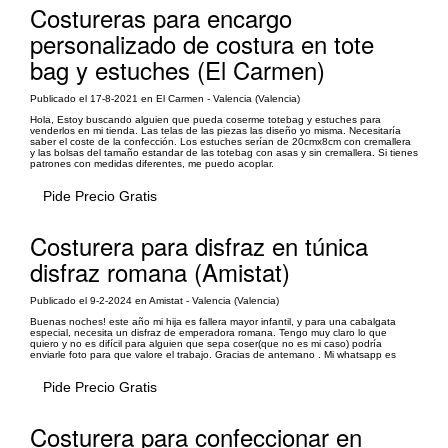
Costureras para encargo
personalizado de costura en tote
bag y estuches (El Carmen)
Publicado el 17-8-2021 en El Carmen - Valencia (Valencia)
Hola, Estoy buscando alguien que pueda coserme totebag y estuches para
venderlos en mi tienda. Las telas de las piezas las diseño yo misma. Necesitaría
saber el coste de la confección. Los estuches serían de 20cmx8cm con cremallera
y las bolsas del tamaño estandar de las totebag con asas y sin cremallera. Si tienes
patrones con medidas diferentes, me puedo acoplar.
Pide Precio Gratis
Costurera para disfraz en túnica
disfraz romana (Amistat)
Publicado el 9-2-2024 en Amistat - Valencia (Valencia)
Buenas noches! este año mi hija es fallera mayor infantil, y para una cabalgata
especial, necesita un disfraz de emperadora romana. Tengo muy claro lo que
quiero y no es difícil para alguien que sepa coser(que no es mi caso) podría
enviarle foto para que valore el trabajo. Gracias de antemano . Mi whatsapp es
Pide Precio Gratis
Costurera para confeccionar en