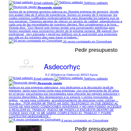
Email validado
Teléfono validado
Responde rápido
Somos de la empresa servicios valencia es. Nuestra empresa de servicios, donde
nos avalan más de 8 años de experiencia. Somos un equipo de 6 personas, los
cuales estamos cualificados profesionalmente para desarrollar los trabajos que se
nos requieran. Tratamos siempre de ofrecer un servicio de calidad, adaptándonos a
cada una de las necesidades de nuestros clientes. Nos consideramos a la hora...
Victoria dice:
"Con Noemí solo hemos tenido una conversación telefónica,pero
hemos quedado para conocernos dentro de la próxima semana. Me pareció muy
profesional , muy educada y gentil por teléfono por lo cual tendrè una entrevista
con ella en los próximos dias para hacer el trabajo."
34 veces contratado en Cronoshare
Pedir presupuesto
Asdecorhyc
9,2 (9)
Valencia (Valencia) 46022 Ayora
Email validado
Teléfono validado
Responde rápido
Asdecor es una empresa valenciana, nos dedicamos a la decoración textil de
interiores, tanto para hogar como para empresas, con una trayectoria de 30 años
en el sector, escuchamos tus necesidades para ofrecerte las mejores soluciones y
opciones disponibles. Nos desplazamos a tu espacio y vemos propuestas de
tejidos , ya sea para cortinajes, acondicionamiento de descanso como colchas,...
Ana dice:
"POR AHORA MI TRATO HA SIDO TELEFONICO YA QUE DEBIDO AL
COVID SE HAN DADO CONDICIONES ADVERSAS Y NO HAN PODIDO ACCEDER
A REALIZAR EL TRABAJO, RUEGO ME PASEN LA ENCUESTA DENTRO DE
QUINCE DIAS QUE YA ME HABRA COMPLETADO EL TRABAJO Y PODRE
CONTESTAR DEBIDAMENTE."
4 veces contratado en Cronoshare
Pedir presupuesto