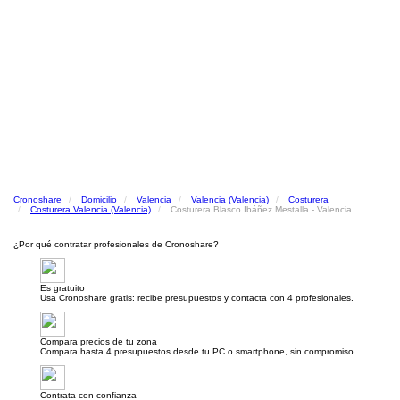
Cronoshare
Domicilio
Valencia
Valencia (Valencia)
Costurera
Costurera Valencia (Valencia)
Costurera Blasco Ibáñez Mestalla - Valencia
¿Por qué contratar profesionales de Cronoshare?
Es gratuito
Usa Cronoshare gratis: recibe presupuestos y contacta con 4 profesionales.
Compara precios de tu zona
Compara hasta 4 presupuestos desde tu PC o smartphone, sin compromiso.
Contrata con confianza