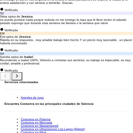
entera satisfacción y con servicio a domicilio. Gracias.
Verificada
SZ
Silvia opina de
Jessica
:
no puedo puntear nada porque todavia no me entrego la ropa que le lleve recien el sabado
pasado supongo que durante esta semana me llamara o la semana que viene
Verificada
EM
Emi opina de
Jessica
:
Rápida en su respuesta , muy amable trabajo bien hecho Y un precio muy razonable , un placer
haberla encontrado
Verificada
SA
Sandra opina de
Isabel
:
Recomiendo a Isabel 100%. Volvería a contratar sus servicios, su trabajo es impecable, es muy
cordial, amable y profesional.
Verificada
Servicios relacionados
Arreglos de ropa
Encuentra Costurera en las principales ciudades de Valencia
Costurera en Paterna
Costurera en Moncada
Costurera en Massamagrell
Costurera en Urbanizacion Los Lagos (Alginet)
Costurera en Albal