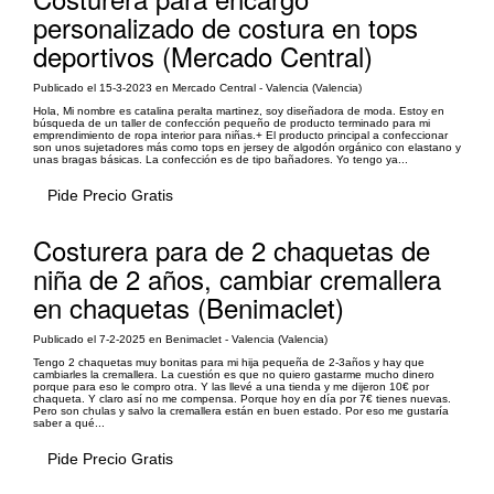
personalizado de costura en tops
deportivos (Mercado Central)
Publicado el 15-3-2023 en Mercado Central - Valencia (Valencia)
Hola, Mi nombre es catalina peralta martinez, soy diseñadora de moda. Estoy en
búsqueda de un taller de confección pequeño de producto terminado para mi
emprendimiento de ropa interior para niñas.+ El producto principal a confeccionar
son unos sujetadores más como tops en jersey de algodón orgánico con elastano y
unas bragas básicas. La confección es de tipo bañadores. Yo tengo ya...
Pide Precio Gratis
Costurera para de 2 chaquetas de
niña de 2 años, cambiar cremallera
en chaquetas (Benimaclet)
Publicado el 7-2-2025 en Benimaclet - Valencia (Valencia)
Tengo 2 chaquetas muy bonitas para mi hija pequeña de 2-3años y hay que
cambiarles la cremallera. La cuestión es que no quiero gastarme mucho dinero
porque para eso le compro otra. Y las llevé a una tienda y me dijeron 10€ por
chaqueta. Y claro así no me compensa. Porque hoy en día por 7€ tienes nuevas.
Pero son chulas y salvo la cremallera están en buen estado. Por eso me gustaría
saber a qué...
Pide Precio Gratis