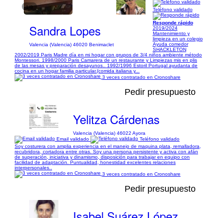
1/8
Teléfono validado
Responde rápido
Sandra Lopes
2019/2024
Mantenimiento y
limpieza en un colegio
Ayuda comedor
Valencia (Valencia) 46020 Benimaclet
SHACKLETON
2002/2019 Paris Madre día en mi hogar con grupos de 3/4 niños ambiente método
Montessori. 1998/2000 Paris Camarera de un restaurante y Limpiezas mis en plis
de las mesas y preparación desayunos.. 1992/1996 Estoril Portugal ayudanta de
cocina en un hogar familia particular.(comida italiana y...
3 veces contratado en Cronoshare
Pedir presupuesto
Yelitza Cárdenas
Valencia (Valencia) 46022 Ayora
Email validado
Teléfono validado
Soy costurera con amplia experiencia en el manejo de maquina plata, remalladora,
recubridora, cortadora entre otras. Soy una persona persistente y activa con afán
de superación, iniciativa y dinamismo, disposición para trabajar en equipo con
facilidad de adaptación. Puntualidad, honestidad excelentes relaciones
interpersonales..
3 veces contratado en Cronoshare
Pedir presupuesto
Isabel Suárez López