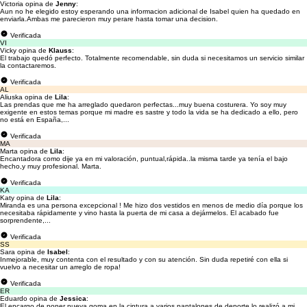
Victoria opina de
Jenny
:
Aun no he elegido estoy esperando una informacion adicional de Isabel quien ha quedado en
enviarla.Ambas me parecieron muy perare hasta tomar una decision.
Verificada
VI
Vicky opina de
Klauss
:
El trabajo quedó perfecto. Totalmente recomendable, sin duda si necesitamos un servicio similar
la contactaremos.
Verificada
AL
Aliuska opina de
Lila
:
Las prendas que me ha arreglado quedaron perfectas...muy buena costurera. Yo soy muy
exigente en estos temas porque mi madre es sastre y todo la vida se ha dedicado a ello, pero
no está en España,...
Verificada
MA
Marta opina de
Lila
:
Encantadora como dije ya en mi valoración, puntual,rápida..la misma tarde ya tenía el bajo
hecho,y muy profesional. Marta.
Verificada
KA
Katy opina de
Lila
:
Miranda es una persona excepcional ! Me hizo dos vestidos en menos de medio día porque los
necesitaba rápidamente y vino hasta la puerta de mi casa a dejármelos. El acabado fue
sorprendente,...
Verificada
SS
Sara opina de
Isabel
:
Inmejorable, muy contenta con el resultado y con su atención. Sin duda repetiré con ella si
vuelvo a necesitar un arreglo de ropa!
Verificada
ER
Eduardo opina de
Jessica
:
El encargo de poner nueva goma en la cintura a varios pantalones de deporte lo realizó a mi