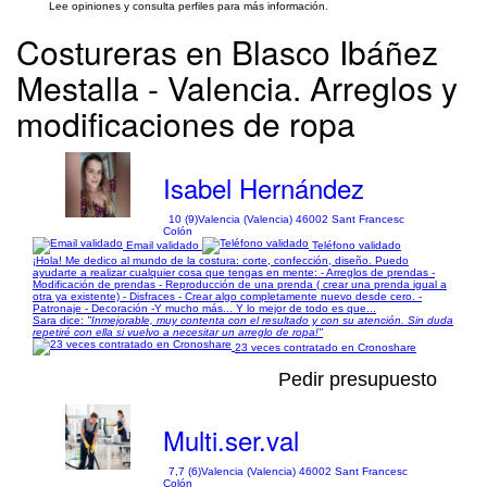
Lee opiniones y consulta perfiles para más información.
Costureras en Blasco Ibáñez
Mestalla - Valencia. Arreglos y
modificaciones de ropa
Isabel Hernández
10 (9)
Valencia (Valencia) 46002 Sant Francesc
Colón
Email validado
Teléfono validado
¡Hola! Me dedico al mundo de la costura: corte, confección, diseño. Puedo
ayudarte a realizar cualquier cosa que tengas en mente: - Arreglos de prendas -
Modificación de prendas - Reproducción de una prenda ( crear una prenda igual a
otra ya existente) - Disfraces - Crear algo completamente nuevo desde cero. -
Patronaje - Decoración -Y mucho más... Y lo mejor de todo es que...
Sara dice:
"Inmejorable, muy contenta con el resultado y con su atención. Sin duda
repetiré con ella si vuelvo a necesitar un arreglo de ropa!"
23 veces contratado en Cronoshare
Pedir presupuesto
Multi.ser.val
7,7 (6)
Valencia (Valencia) 46002 Sant Francesc
Colón