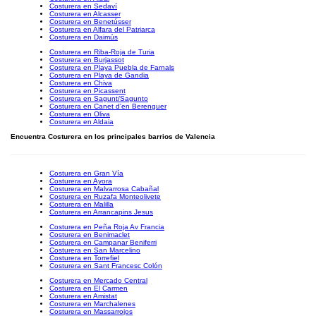
Costurera en Sedaví
Costurera en Alcasser
Costurera en Benetússer
Costurera en Alfara del Patriarca
Costurera en Daimús
Costurera en Riba-Roja de Turia
Costurera en Burjassot
Costurera en Playa Puebla de Farnals
Costurera en Playa de Gandia
Costurera en Chiva
Costurera en Picassent
Costurera en Sagunt/Sagunto
Costurera en Canet d'en Berenguer
Costurera en Oliva
Costurera en Aldaia
Encuentra Costurera en los principales barrios de Valencia
Costurera en Gran Vía
Costurera en Ayora
Costurera en Malvarrosa Cabañal
Costurera en Ruzafa Monteolivete
Costurera en Malilla
Costurera en Arrancapins Jesus
Costurera en Peña Roja Av Francia
Costurera en Benimaclet
Costurera en Campanar Beniferri
Costurera en San Marcelino
Costurera en Torrefiel
Costurera en Sant Francesc Colón
Costurera en Mercado Central
Costurera en El Carmen
Costurera en Amistat
Costurera en Marchalenes
Costurera en Massarrojos