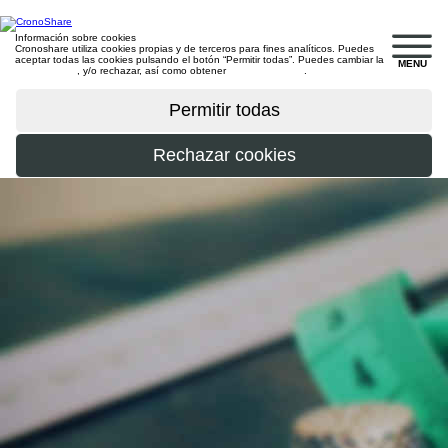
Información sobre cookies
Cronoshare utiliza cookies propias y de terceros para fines analíticos. Puedes
aceptar todas las cookies pulsando el botón “Permitir todas”. Puedes cambiar la
MENU
configuración
, y/o rechazar, así como obtener
más información
.