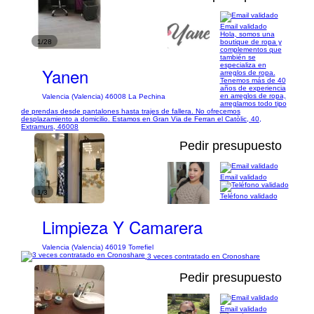
Email validado
Hola, somos una
1/28
boutique de ropa y
complementos que
también se
especializa en
Yanen
arreglos de ropa.
Tenemos más de 40
años de experiencia
en arreglos de ropa,
Valencia (Valencia) 46008 La Pechina
arreglamos todo tipo
de prendas desde pantalones hasta trajes de fallera. No ofrecemos
desplazamiento a domicilio. Estamos en Gran Via de Ferran el Catòlic, 40,
Extramurs, 46008
Pedir presupuesto
Email validado
1/3
Teléfono validado
Limpieza Y Camarera
Valencia (Valencia) 46019 Torrefiel
3 veces contratado en Cronoshare
Pedir presupuesto
Email validado