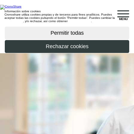
Información sobre cookies
Cronoshare utiliza cookies propias y de terceros para fines analíticos. Puedes
aceptar todas las cookies pulsando el botón “Permitir todas”. Puedes cambiar la
MENU
configuración
, y/o rechazar, así como obtener
más información
.