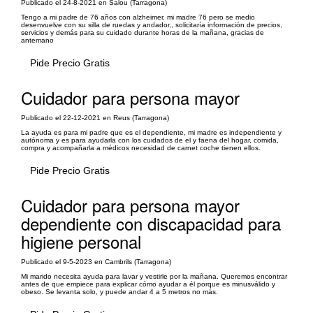
Publicado el 24-8-2021 en Salou (Tarragona)
Tengo a mi padre de 76 años con alzheimer, mi madre 76 pero se medio
desenvuelve con su silla de ruedas y andador,, solicitaría información de precios,
servicios y demás para su cuidado durante horas de la mañana, gracias de
antemano
Pide Precio Gratis
Cuidador para persona mayor
Publicado el 22-12-2021 en Reus (Tarragona)
La ayuda es para mi padre que es el dependiente, mi madre es independiente y
autónoma y es para ayudarla con los cuidados de el y faena del hogar, comida,
compra y acompañarla a médicos necesidad de carnet coche tienen ellos.
Pide Precio Gratis
Cuidador para persona mayor
dependiente con discapacidad para
higiene personal
Publicado el 9-5-2023 en Cambrils (Tarragona)
Mi marido necesita ayuda para lavar y vestirle por la mañana. Queremos encontrar
antes de que empiece para explicar cómo ayudar a él porque es minusválido y
obeso. Se levanta solo, y puede andar 4 a 5 metros no más.