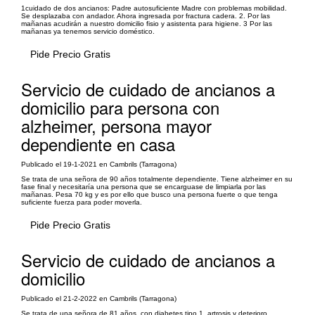
1cuidado de dos ancianos: Padre autosuficiente Madre con problemas mobilidad.
Se desplazaba con andador. Ahora ingresada por fractura cadera. 2. Por las
mañanas acudirán a nuestro domicilio fisio y asistenta para higiene. 3 Por las
mañanas ya tenemos servicio doméstico.
Pide Precio Gratis
Servicio de cuidado de ancianos a
domicilio para persona con
alzheimer, persona mayor
dependiente en casa
Publicado el 19-1-2021 en Cambrils (Tarragona)
Se trata de una señora de 90 años totalmente dependiente. Tiene alzheimer en su
fase final y necesitaría una persona que se encarguase de limpiarla por las
mañanas. Pesa 70 kg y es por ello que busco una persona fuerte o que tenga
suficiente fuerza para poder moverla.
Pide Precio Gratis
Servicio de cuidado de ancianos a
domicilio
Publicado el 21-2-2022 en Cambrils (Tarragona)
Se trata de una señora de 81 años, con diabetes tipo 1, artrosis y deterioro