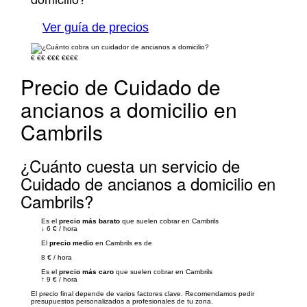
Ver guía de precios
€
€€
€€€
€€€€
Precio de Cuidado de
ancianos a domicilio en
Cambrils
¿Cuánto cuesta un servicio de
Cuidado de ancianos a domicilio en
Cambrils?
Es el
precio más barato
que suelen cobrar en Cambrils
↓
6 €
/
hora
El
precio medio
en Cambrils es de
8 €
/
hora
Es el
precio más caro
que suelen cobrar en Cambrils
↑
9 €
/
hora
El precio final depende de varios factores clave. Recomendamos pedir
presupuestos personalizados a profesionales de tu zona.