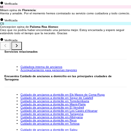
Verificada
MI
Miriam opina de
Florencia
:
Atenta y amable. Por el momento hemos contratado su servicio como cuidadora y todo correcto.
Verificada
CS
Concepcion opina de
Paloma Roa Alonso
:
Creo que no podría haber encontrado una persona mejor. Estoy encantada y espero seguir
estándolo todo el tiempo que la necesito. Gracias
Verificada
Servicios relacionados
Cuidadora interna de ancianos
Acompañamiento para personas mayores
Encuentra Cuidado de ancianos a domicilio en las principales ciudades de
Tarragona
Cuidado de ancianos a domicilio en Els Masos de Coma-Ruga
Cuidado de ancianos a domicilio en Segur de Calafell
Cuidado de ancianos a domicilio en Torredembarra
Cuidado de ancianos a domicilio en Miami-Platja
Cuidado de ancianos a domicilio en El Vendrell
Cuidado de ancianos a domicilio en Les Cases d'Alcanar
Cuidado de ancianos a domicilio en Tarragona
Cuidado de ancianos a domicilio en Albinyana
Cuidado de ancianos a domicilio en Reus
Cuidado de ancianos a domicilio en Tortosa
Cuidado de ancianos a domicilio en Salou