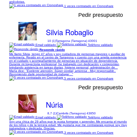
anécdotas.
1 veces contratado en Cronoshare
Pedir presupuesto
Silvia Robaglio
10 (1)
Tarragona (Tarragona) 43001
Email validado
Teléfono validado
Responde rápido
Me llamo Silvia, tengo 47 años y soy cuidadora de personas mayores y auxiliar de
enfermería. Resido en el centro de Tarragona y cuento con una amplia experiencia
en el cuidado y acompañamiento de personas en situación de dependencia.
Durante mi trayectoria profesional, he trabajado con dedicación y compromiso,
brindando asistencia en tareas diarias, higiene personal, administración de...
María dice:
"Exelente atención. Súper cordial, amorosa . Muy responsable..
Recomiendo darle oportunidad de trabajar .."
5 veces contratado en Cronoshare
Pedir presupuesto
Núria
8,7 (1)
Cambrils (Tarragona) 43850
Email validado
Teléfono validado
Soy una chica de 29 años que le gusta formarse y aprender. Me encanta el mundo
de los niños y de la tercera edad. Me gustaría que me contratarais porque soy muy
trabajadora y dedicada. Gracias.
3 veces contratado en Cronoshare