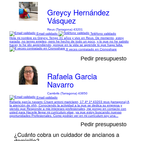
Greycy Hernández
Vásquez
Reus (Tarragona) 43201
Email validado
Teléfono validado
Hola mi nombre es Greycy. Tengo 31 años y vivo en Reus. De momento, estoy
parada, no tengo empleo, pero he hecho de todo un poco, y lo que no he sabido
hacer, lo he ido aprendiendo, porque en la vida se aprende lo que haga falta.
8 veces contratado en Cronoshare
Pedir presupuesto
Rafaela Garcia
Navarro
Cambrils (Tarragona) 43850
Email validado
Rafaela garcía navarro C/sant antoni mariclaret, 17 4ª 1ª 43203 reus (tarragona) A
la atención de rrhh, Conociendo la actividad a la que se dedica su empresa y
viendo que Responde a mis intereses profesionales, me pongo en contacto con
usted para Hacerle llegar mi currículum vitae, ya que estoy buscando nuevas
oportunidades Profesionales. Como podrán ver en mi currículum soy una...
Pedir presupuesto
¿Cuánto cobra un cuidador de ancianos a
domicilio?