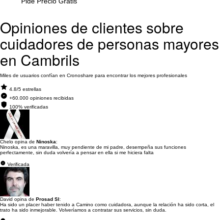
Pide Precio Gratis
Opiniones de clientes sobre
cuidadores de personas mayores
en Cambrils
Miles de usuarios confían en Cronoshare para encontrar los mejores profesionales
4.8/5 estrellas
+60.000 opiniones recibidas
100% verificadas
Chelo opina de
Ninoska
:
Ninoska, es una maravilla, muy pendiente de mi padre, desempeña sus funciones
perfectamente, sin duda volvería a pensar en ella si me hiciera falta
Verificada
David opina de
Prosad Sl
:
Ha sido un placer haber tenido a Camino como cuidadora, aunque la relación ha sido corta, el
trato ha sido inmejorable. Volveríamos a contratar sus servicios, sin duda.