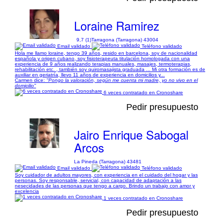
Loraine Ramirez
9,7 (1)
Tarragona (Tarragona) 43004
Email validado
Teléfono validado
Hola me llamo loraine, tengo 39 años, resido en barcelona, soy de nacionalidad
española y origen cubano, soy fisioterapeuta titulación homologada con una
experiencia de 9 años realizando terapias manuales, masajes, termoterapias,
rehabilitación etc. , también soy quiromasajista graduada ... Mi otra formación es de
auxiliar en geriatría, llevo 11 años de experiencia en domicilios y...
Carmen dice:
"Pongo la valoración, según me cuenta mi madre, yo no vivo en el
domicilio"
6 veces contratado en Cronoshare
Pedir presupuesto
Jairo Enrique Sabogal
Arcos
La Pineda (Tarragona) 43481
Email validado
Teléfono validado
Soy cuidador de adultos mayores, con experiencia en el cuidado del hogar y las
personas. Soy responsable, servicial, con capacidad de adaptación a las
nesecidades de las personas que tengo a cargo. Brindo un trabajo con amor y
excelencia
1 veces contratado en Cronoshare
Pedir presupuesto