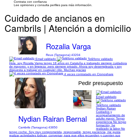
Contrata con confianza
Lee opiniones y consulta perfiles para más información.
Cuidado de ancianos en
Cambrils | Atención a domicilio
Rozalia Varga
Reus (Tarragona) 43204
Email validado
Teléfono validado
Hola .soy Rozalia Varga tengo 18 años en Cataluña e trabajado siempre cuidadora
de mayores .y en limpieza .pero siempre privado. Ahora soy desempleada y soy
dispuesta a trabajar en cualquier citio. Muchas gracias
4 veces contratado en Cronoshare
Pedir presupuesto
Email validado
1/3
Teléfono validado
Nydian Rairan
Cuidados y
Nydian Rairan Bernal
acompañamiento de
adulto mayor. Tengo
experiencia No tengo
formación, he
Cambrils (Tarragona) 43850
realizado la labor No
tengo coche. Soy muy comprometida, responsable, tengo paciencia, me gusta
realizar actividades lúdicas, conversar, para que ellos recuerden y cuenten sus