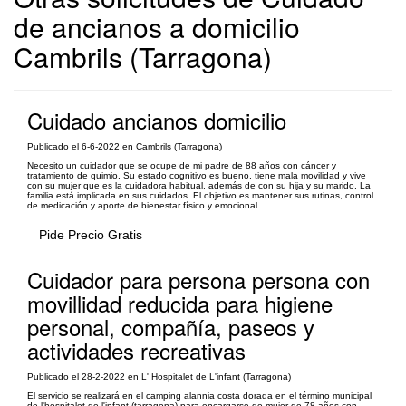
de ancianos a domicilio
Cambrils (Tarragona)
Cuidado ancianos domicilio
Publicado el 6-6-2022 en Cambrils (Tarragona)
Necesito un cuidador que se ocupe de mi padre de 88 años con cáncer y
tratamiento de quimio. Su estado cognitivo es bueno, tiene mala movilidad y vive
con su mujer que es la cuidadora habitual, además de con su hija y su marido. La
familia está implicada en sus cuidados. El objetivo es mantener sus rutinas, control
de medicación y aporte de bienestar físico y emocional.
Pide Precio Gratis
Cuidador para persona persona con
movillidad reducida para higiene
personal, compañía, paseos y
actividades recreativas
Publicado el 28-2-2022 en L' Hospitalet de L'infant (Tarragona)
El servicio se realizará en el camping alannia costa dorada en el término municipal
de l'hospitalet de l'infant (tarragona) para encargarse de mujer de 78 años con