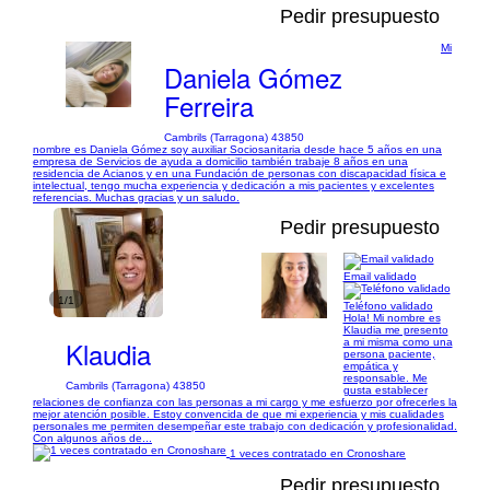
Pedir presupuesto
Mi
Daniela Gómez
Ferreira
Cambrils (Tarragona) 43850
nombre es Daniela Gómez soy auxiliar Sociosanitaria desde hace 5 años en una
empresa de Servicios de ayuda a domicilio también trabaje 8 años en una
residencia de Acianos y en una Fundación de personas con discapacidad física e
intelectual, tengo mucha experiencia y dedicación a mis pacientes y excelentes
referencias. Muchas gracias y un saludo.
Pedir presupuesto
Email validado
1/1
Teléfono validado
Hola! Mi nombre es
Klaudia me presento
Klaudia
a mi misma como una
persona paciente,
empática y
responsable. Me
Cambrils (Tarragona) 43850
gusta establecer
relaciones de confianza con las personas a mi cargo y me esfuerzo por ofrecerles la
mejor atención posible. Estoy convencida de que mi experiencia y mis cualidades
personales me permiten desempeñar este trabajo con dedicación y profesionalidad.
Con algunos años de...
1 veces contratado en Cronoshare
Pedir presupuesto