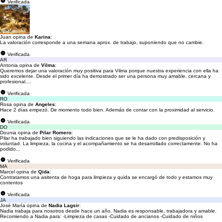
Verificada
Juan opina de
Karina
:
La valoración corresponde a una semana aprox. de trabajo, suponiendo que no cambie.
Verificada
AR
Antonia opina de
Vilma
:
Queremos dejar una valoración muy positiva para Vilma porque nuestra experiencia con ella ha
sido excelente. Desde el primer día ha demostrado ser una persona muy amable, cercana y
profesional....
Verificada
RO
Rosa opina de
Angeles
:
Hace 2 días empezó. De momento todo bien. Además de contar con la proximidad al servicio.
Verificada
DO
Dounia opina de
Pilar Romero
:
Pilar ha trabajado bien siguiendo las indicaciones que se le ha dado con predisposición y
voluntad. La limpieza, la cocina y el acompañamiento se ha desarrollado correctamente. No ha
podido...
Verificada
MA
Marcel opina de
Qida
:
Contratamos una asitenta de hoga para limpieza y quida se encargó de todo y estamos muy
contentos
Verificada
JA
José María opina de
Nadia Lagsir
:
Nadia trabaja para nosotros desde hace un año. Nadia es responsable, trabajadora y amable.
Recomiendo a Nadia para: -Limpieza de casas -Cuidado de ancianos -Cuidado de niños