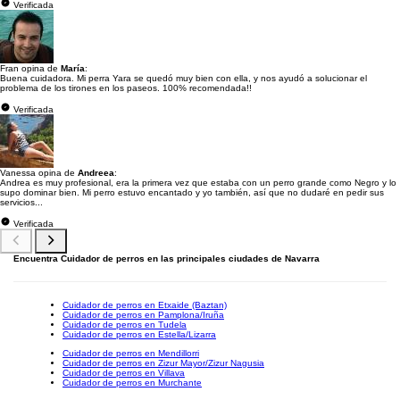
Verificada
Fran opina de
María
:
Buena cuidadora. Mi perra Yara se quedó muy bien con ella, y nos ayudó a solucionar el
problema de los tirones en los paseos. 100% recomendada!!
Verificada
Vanessa opina de
Andreea
:
Andrea es muy profesional, era la primera vez que estaba con un perro grande como Negro y lo
supo dominar bien. Mi perro estuvo encantado y yo también, así que no dudaré en pedir sus
servicios...
Verificada
Encuentra Cuidador de perros en las principales ciudades de Navarra
Cuidador de perros en Etxaide (Baztan)
Cuidador de perros en Pamplona/Iruña
Cuidador de perros en Tudela
Cuidador de perros en Estella/Lizarra
Cuidador de perros en Mendillorri
Cuidador de perros en Zizur Mayor/Zizur Nagusia
Cuidador de perros en Villava
Cuidador de perros en Murchante