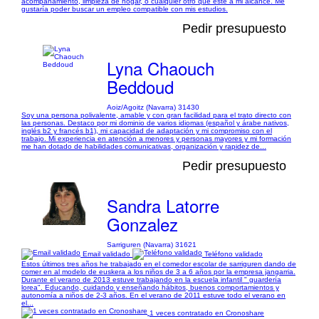
acompañamiento, limpieza de hogar, o cualquier otro que esté a mi alcance. Me
gustaría poder buscar un empleo compatible con mis estudios.
Pedir presupuesto
Lyna Chaouch
Beddoud
Aoiz/Agoitz (Navarra) 31430
Soy una persona polivalente, amable y con gran facilidad para el trato directo con
las personas. Destaco por mi dominio de varios idiomas (español y árabe nativos,
inglés b2 y francés b1), mi capacidad de adaptación y mi compromiso con el
trabajo. Mi experiencia en atención a menores y personas mayores y mi formación
me han dotado de habilidades comunicativas, organización y rapidez de...
Pedir presupuesto
Sandra Latorre
Gonzalez
Sarriguren (Navarra) 31621
Email validado
Teléfono validado
Estos últimos tres años he trabajado en el comedor escolar de sarriguren dando de
comer en al modelo de euskera a los niños de 3 a 6 años por la empresa jangarria.
Durante el verano de 2013 estuve trabajando en la escuela infantil " guardería
lorea". Educando, cuidando y enseñando hábitos, buenos comportamientos y
autonomía a niños de 2-3 años. En el verano de 2011 estuve todo el verano en
el...
1 veces contratado en Cronoshare