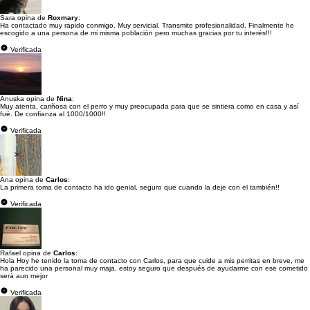
Sara opina de
Roxmary
:
Ha contactado muy rapido conmigo. Muy servicial. Transmite profesionalidad. Finalmente he
escogido a una persona de mi misma población pero muchas gracias por tu interés!!!
Verificada
Anuska opina de
Nina
:
Muy atenta, cariñosa con el perro y muy preocupada para que se sintiera como en casa y así
fuè. De confianza al 1000/1000!!
Verificada
Ana opina de
Carlos
:
La primera toma de contacto ha ido genial, seguro que cuando la deje con el también!!
Verificada
Rafael opina de
Carlos
:
Hola Hoy he tenido la toma de contacto con Carlos, para que cuide a mis perritas en breve, me
ha parecido una personal muy maja, estoy seguro que después de ayudarme con ese cometido
será aun mejor
Verificada