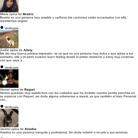
Mireia opina de
Beatriz
:
Beatriz es una persona muy amable y cariñosa mis cachorros están encantados con ella,
repetiremos seguro.
Verificada
Zuriñe opina de
Arlety
:
Me dio muy buena primera impresión, se ve que es una persona muy dulce y que adora a los
animales, ella y mi perro tuvieron buen feeling desde el primer momento y estoy muy contenta
con que vaya a...
Verificada
Alonso opina de
Raquel
:
Hemos quedado muy satisfechos con los cuidados que ha recibido nuestra perrita panchita en
su estancia con Raquel, sin duda alguna volveremos a repetir, ya que también el trato Personal
con...
Verificada
Jacinto opina de
Ariadna
:
Ariadna es una persona tranquila y profesional. Sin duda volveré a recurrir a sus servicios.