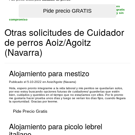
es
gratis
y sin
compromiso
Otras solicitudes de Cuidador
de perros Aoiz/Agoitz
(Navarra)
Alojamiento para mestizo
Publicado el 5-10-2022 en Aoiz/Agoitz (Navarra)
Hola, espero pronto integrarme a la vida laboral y mis perritos se quedarían solos,
por eso estoy buscando opciones futuras de cuidadores/ guarderías que estén
bien, cuidados y queridos en el tiempo que no estaríamos con ellos. Por lo pronto
me gustaría hacer prueba unos días y luego se verían los días fijos, cuando llegara
la oportunidad. Gracias por leerme.
Pide Precio Gratis
Alojamiento para picolo lebrel
italiano