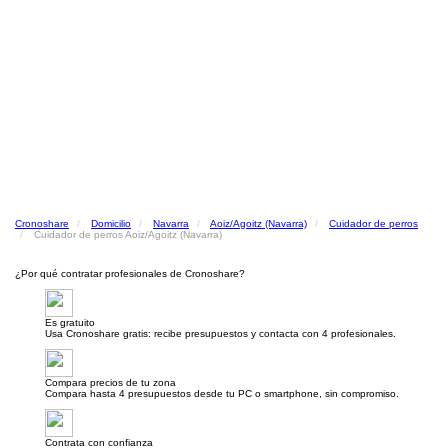
Cronoshare
Domicilio
Navarra
Aoiz/Agoitz (Navarra)
Cuidador de perros
Cuidador de perros Aoiz/Agoitz (Navarra)
¿Por qué contratar profesionales de Cronoshare?
Es gratuito
Usa Cronoshare gratis: recibe presupuestos y contacta con 4 profesionales.
Compara precios de tu zona
Compara hasta 4 presupuestos desde tu PC o smartphone, sin compromiso.
Contrata con confianza