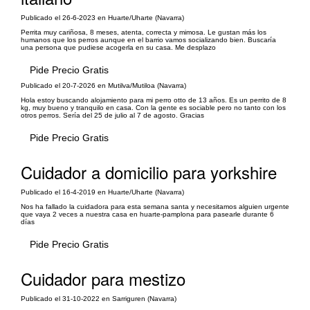
Publicado el 26-6-2023 en Huarte/Uharte (Navarra)
Perrita muy cariñosa, 8 meses, atenta, correcta y mimosa. Le gustan más los
humanos que los perros aunque en el barrio vamos socializando bien. Buscaría
una persona que pudiese acogerla en su casa. Me desplazo
Pide Precio Gratis
Publicado el 20-7-2026 en Mutilva/Mutiloa (Navarra)
Hola estoy buscando alojamiento para mi perro otto de 13 años. Es un perrito de 8
kg, muy bueno y tranquilo en casa. Con la gente es sociable pero no tanto con los
otros perros. Sería del 25 de julio al 7 de agosto. Gracias
Pide Precio Gratis
Cuidador a domicilio para yorkshire
Publicado el 16-4-2019 en Huarte/Uharte (Navarra)
Nos ha fallado la cuidadora para esta semana santa y necesitamos alguien urgente
que vaya 2 veces a nuestra casa en huarte-pamplona para pasearle durante 6
días
Pide Precio Gratis
Cuidador para mestizo
Publicado el 31-10-2022 en Sarriguren (Navarra)