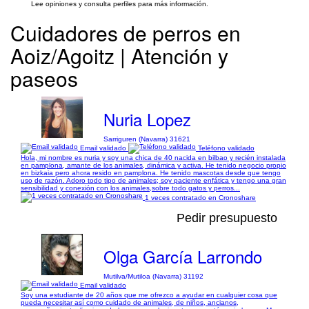
Lee opiniones y consulta perfiles para más información.
Cuidadores de perros en
Aoiz/Agoitz | Atención y
paseos
Nuria Lopez
Sarriguren (Navarra) 31621
Email validado
Teléfono validado
Hola, mi nombre es nuria y soy una chica de 40 nacida en bilbao y recién instalada
en pamplona, amante de los animales, dinámica y activa. He tenido negocio propio
en bizkaia pero ahora resido en pamplona. He tenido mascotas desde que tengo
uso de razón. Adoro todo tipo de animales; soy paciente enfática y tengo una gran
sensibilidad y conexión con los animales,sobre todo gatos y perros...
1 veces contratado en Cronoshare
Pedir presupuesto
Olga García Larrondo
Mutilva/Mutiloa (Navarra) 31192
Email validado
Soy una estudiante de 20 años que me ofrezco a ayudar en cualquier cosa que
pueda necesitar así como cuidado de animales, de niños, ancianos,