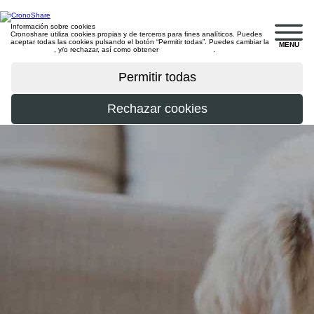
Información sobre cookies
Cronoshare utiliza cookies propias y de terceros para fines analíticos. Puedes
aceptar todas las cookies pulsando el botón “Permitir todas”. Puedes cambiar la
MENU
configuración
, y/o rechazar, así como obtener
más información
.