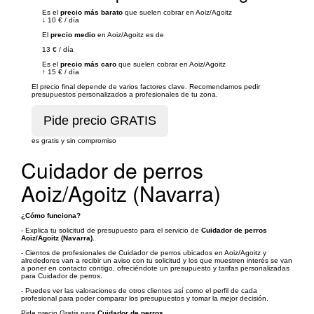
Es el
precio más barato
que suelen cobrar en Aoiz/Agoitz
↓
10 €
/
día
El
precio medio
en Aoiz/Agoitz es de
13 €
/
día
Es el
precio más caro
que suelen cobrar en Aoiz/Agoitz
↑
15 €
/
día
El precio final depende de varios factores clave. Recomendamos pedir
presupuestos personalizados a profesionales de tu zona.
es gratis y sin compromiso
Cuidador de perros
Aoiz/Agoitz (Navarra)
¿Cómo funciona?
- Explica tu solicitud de presupuesto para el servicio de
Cuidador de perros
Aoiz/Agoitz (Navarra)
.
- Cientos de profesionales de Cuidador de perros ubicados en Aoiz/Agoitz y
alrededores van a recibir un aviso con tu solicitud y los que muestren interés se van
a poner en contacto contigo, ofreciéndote un presupuesto y tarifas personalizadas
para Cuidador de perros.
- Puedes ver las valoraciones de otros clientes así como el perfil de cada
profesional para poder comparar los presupuestos y tomar la mejor decisión.
Pide precio Gratis para
Cuidador de perros
.