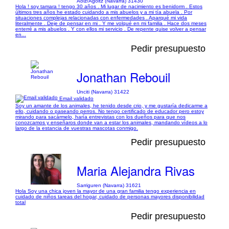
Aoiz/Agoitz (Navarra) 31430
Hola ! soy tamara ! tengo 30 años . Mi lugar de nacimiento es benidorm . Estos
últimos tres años he estado cuidando a mis abuelos y a mi tía abuela . Por
situaciones complejas relacionadas con enfermedades . Aparqué mi vida
literalmente . Deje de pensar en mi . Y me volqué en mi familia . Hace dos meses
enterré a mis abuelos . Y con ellos mi servicio . De repente quise volver a pensar
en...
Pedir presupuesto
Jonathan Rebouil
Unciti (Navarra) 31422
Email validado
Soy un amante de los animales, he tenido desde crio, y me gustaría dedicarme a
ello, cuidando o paseando perros. No tengo certificado de educador pero estoy
mirando para sacármelo, haría entrevistas con los dueños para que nos
conozcamos y enseñaros donde van a estar los animales, mandando vídeos a lo
largo de la estancia de vuestras mascotas conmigo.
Pedir presupuesto
Maria Alejandra Rivas
Sarriguren (Navarra) 31621
Hola Soy una chica joven la mayor de una gran familia tengo experiencia en
cuidado de niños tareas del hogar, cuidado de personas mayores disponibilidad
total
Pedir presupuesto