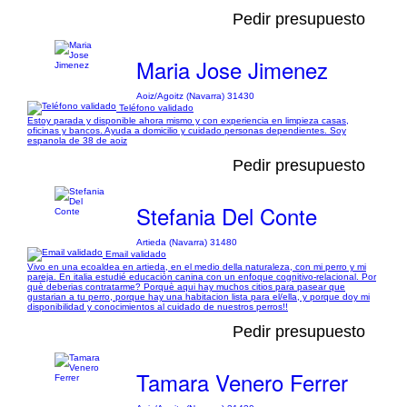
Pedir presupuesto
Maria Jose Jimenez
Aoiz/Agoitz (Navarra) 31430
Teléfono validado
Estoy parada y disponible ahora mismo y con experiencia en limpieza casas,
oficinas y bancos. Ayuda a domicilio y cuidado personas dependientes. Soy
espanola de 38 de aoiz
Pedir presupuesto
Stefania Del Conte
Artieda (Navarra) 31480
Email validado
Vivo en una ecoaldea en artieda, en el medio della naturaleza, con mi perro y mi
pareja. En italia estudié educaciòn canina con un enfoque cognitivo-relacional. Por
què deberias contratarme? Porquè aqui hay muchos citios para pasear que
gustarian a tu perro, porque hay una habitacion lista para el/ella, y porque doy mi
disponibilidad y conocimientos al cuidado de nuestros perros!!
Pedir presupuesto
Tamara Venero Ferrer