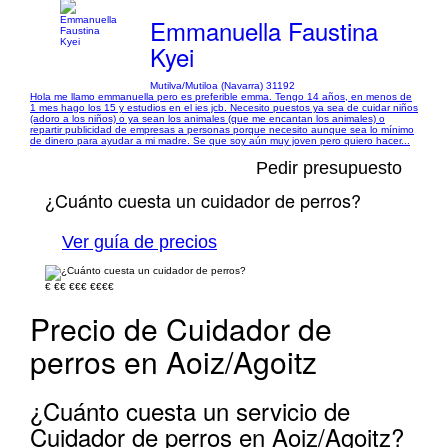
Emmanuella Faustina
Kyei
Mutilva/Mutiloa (Navarra) 31192
Hola me llamo emmanuella pero es preferible emma. Tengo 14 años, en menos de
1 mes hago los 15 y estudios en el ies jcb. Necesito puestos ya sea de cuidar niños
(adoro a los niños) o ya sean los animales (que me encantan los animales) o
repartir publicidad de empresas a personas porque necesito aunque sea lo mínimo
de dinero para ayudar a mi madre. Se que soy aún muy joven pero quiero hacer...
Pedir presupuesto
¿Cuánto cuesta un cuidador de perros?
Ver guía de precios
€
€€
€€€
€€€€
Precio de Cuidador de
perros en Aoiz/Agoitz
¿Cuánto cuesta un servicio de
Cuidador de perros en Aoiz/Agoitz?