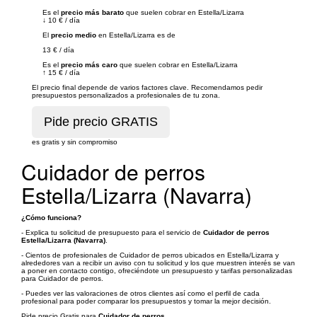
Es el
precio más barato
que suelen cobrar en Estella/Lizarra
↓
10 €
/
día
El
precio medio
en Estella/Lizarra es de
13 €
/
día
Es el
precio más caro
que suelen cobrar en Estella/Lizarra
↑
15 €
/
día
El precio final depende de varios factores clave. Recomendamos pedir
presupuestos personalizados a profesionales de tu zona.
es gratis y sin compromiso
Cuidador de perros
Estella/Lizarra (Navarra)
¿Cómo funciona?
- Explica tu solicitud de presupuesto para el servicio de
Cuidador de perros
Estella/Lizarra (Navarra)
.
- Cientos de profesionales de Cuidador de perros ubicados en Estella/Lizarra y
alrededores van a recibir un aviso con tu solicitud y los que muestren interés se van
a poner en contacto contigo, ofreciéndote un presupuesto y tarifas personalizadas
para Cuidador de perros.
- Puedes ver las valoraciones de otros clientes así como el perfil de cada
profesional para poder comparar los presupuestos y tomar la mejor decisión.
Pide precio Gratis para
Cuidador de perros
.