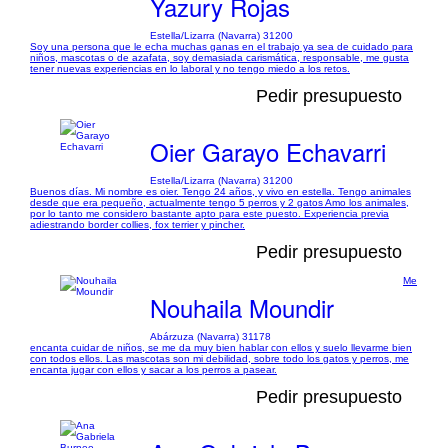
Yazury Rojas
Estella/Lizarra (Navarra) 31200
Soy una persona que le echa muchas ganas en el trabajo ya sea de cuidado para
niños, mascotas o de azafata, soy demasiada carismática, responsable, me gusta
tener nuevas experiencias en lo laboral y no tengo miedo a los retos.
Pedir presupuesto
Oier Garayo Echavarri
Estella/Lizarra (Navarra) 31200
Buenos días. Mi nombre es oier. Tengo 24 años, y vivo en estella. Tengo animales
desde que era pequeño, actualmente tengo 5 perros y 2 gatos Amo los animales,
por lo tanto me considero bastante apto para este puesto. Experiencia previa
adiestrando border collies, fox terrier y pincher.
Pedir presupuesto
Me
Nouhaila Moundir
Abárzuza (Navarra) 31178
encanta cuidar de niños, se me da muy bien hablar con ellos y suelo llevarme bien
con todos ellos. Las mascotas son mi debilidad, sobre todo los gatos y perros, me
encanta jugar con ellos y sacar a los perros a pasear.
Pedir presupuesto