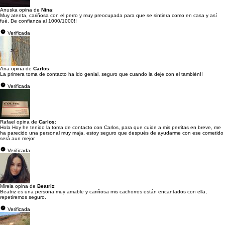
Anuska opina de
Nina
:
Muy atenta, cariñosa con el perro y muy preocupada para que se sintiera como en casa y así
fuè. De confianza al 1000/1000!!
Verificada
Ana opina de
Carlos
:
La primera toma de contacto ha ido genial, seguro que cuando la deje con el también!!
Verificada
Rafael opina de
Carlos
:
Hola Hoy he tenido la toma de contacto con Carlos, para que cuide a mis perritas en breve, me
ha parecido una personal muy maja, estoy seguro que después de ayudarme con ese cometido
será aun mejor
Verificada
Mireia opina de
Beatriz
:
Beatriz es una persona muy amable y cariñosa mis cachorros están encantados con ella,
repetiremos seguro.
Verificada