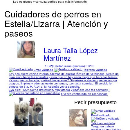
Lee opiniones y consulta perfiles para más información.
Cuidadores de perros en
Estella/Lizarra | Atención y
paseos
Laura Talia López
Martínez
10 (2)
Estella/Lizarra (Navarra) 31200
Email validado
Teléfono validado
Soy peluquera canina y felina además de auxiliar técnico de veterinaria, siento un
gran amor hacia los animales y creo que no hay nada mejor que hacerlos felices.
¿Y por qué no hacerlo poniéndolos guapos? Si quieres a alguien que los ponga
guapos, limpitos y además estén contentos; ¡contacta conmigo! El servicio lo
ofrezco de 8 a. M. A 14 p. M. Además voy a domicilio.
Eva dice:
"Muy buena profesional muy atenta y cariñosa con los animales,"
6 veces contratado en Cronoshare
Pedir presupuesto
Email validado
1/3
Teléfono validado
Tengo un trabajo
estable en una fábrica