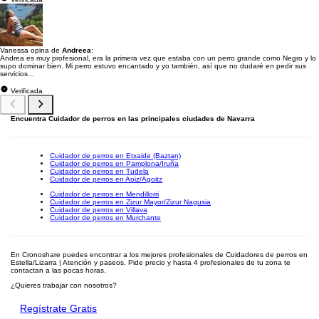
Vanessa opina de
Andreea
:
Andrea es muy profesional, era la primera vez que estaba con un perro grande como Negro y lo
supo dominar bien. Mi perro estuvo encantado y yo también, así que no dudaré en pedir sus
servicios...
Verificada
Encuentra Cuidador de perros en las principales ciudades de Navarra
Cuidador de perros en Etxaide (Baztan)
Cuidador de perros en Pamplona/Iruña
Cuidador de perros en Tudela
Cuidador de perros en Aoiz/Agoitz
Cuidador de perros en Mendillorri
Cuidador de perros en Zizur Mayor/Zizur Nagusia
Cuidador de perros en Villava
Cuidador de perros en Murchante
En Cronoshare puedes encontrar a los mejores profesionales de Cuidadores de perros en
Estella/Lizarra | Atención y paseos. Pide precio y hasta 4 profesionales de tu zona te
contactan a las pocas horas.
¿Quieres trabajar con nosotros?
Regístrate Gratis