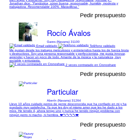
Jonathan dice:
"Fantástica, súper buena, responsable, humilde, modesta y
trabajadora. Recomendable 100%. Maravillosa."
Pedir presupuesto
Rocío Ávalos
Gares (Navarra) 31100
Email validado
Teléfono validado
Me gustan desde los trabajos meticulosos y entretenidos hasta los de fuerza bruta
y destructivos. Soy una persona responsable y perfeccionista, me gusta innovar,
aprender y hacer un poco de todo. Amante de la música y la naturaleza, muy
sociable y entusiasta.
2 veces contratado en Cronoshare
Pedir presupuesto
Particular
Aberín (Navarra) 31264
Llevo 10 años cuidado perros de gente desconocida que ha confiado en mi y ha
quedado muy satisfecha. Ya que les doy el mismo amor que les he dado a los
míos. He tenido 4, ahora tengo uno y nunca he tenido ningún problema con
ningún perro ni macho, ni hembra. ❤️🐾🐾🐾🐾❤️
Pedir presupuesto