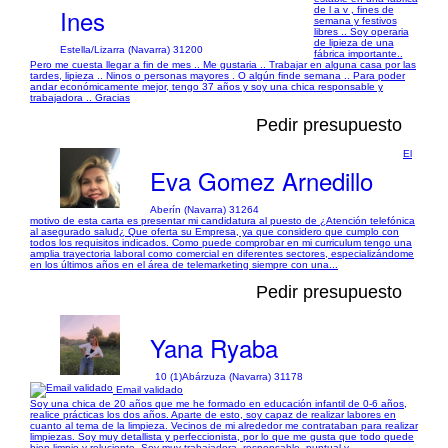
Ines
de l a v , fines de
semana y festivos
libres .. Soy operaria
de lipieza de una
Estella/Lizarra (Navarra) 31200
fábrica importante..
Pero me cuesta llegar a fin de mes .. Me gustaria .. Trabajar en alguna casa por las
tardes, lipieza .. Ninos o personas mayores . O algún finde semana .. Para poder
andar económicamente mejor, tengo 37 años y soy una chica responsable y
trabajadora .. Gracias
Pedir presupuesto
El
Eva Gomez Arnedillo
Aberín (Navarra) 31264
motivo de esta carta es presentar mi candidatura al puesto de ¿Atención telefónica
al asegurado salud¿ Que oferta su Empresa, ya que considero que cumplo con
todos los requisitos indicados. Como puede comprobar en mi curriculum tengo una
amplia trayectoria laboral como comercial en diferentes sectores, especializándome
en los últimos años en el área de telemarketing siempre con una...
Pedir presupuesto
Yana Ryaba
10 (1)
Abárzuza (Navarra) 31178
Email validado
Soy una chica de 20 años que me he formado en educación infantil de 0-6 años,
realice prácticas los dos años. Aparte de esto, soy capaz de realizar labores en
cuanto al tema de la limpieza. Vecinos de mi alrededor me contrataban para realizar
limpiezas. Soy muy detallista y perfeccionista, por lo que me gusta que todo quede
bien limpio y reluciente. Soy muy trabajadora, responsable, puntual y...