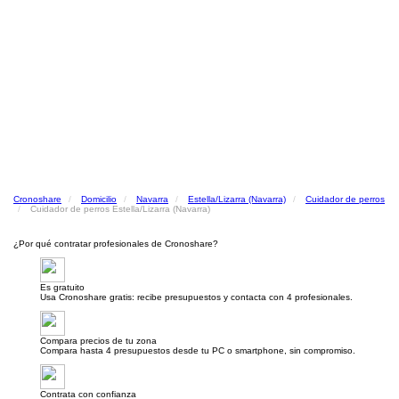
Cronoshare
Domicilio
Navarra
Estella/Lizarra (Navarra)
Cuidador de perros
Cuidador de perros Estella/Lizarra (Navarra)
¿Por qué contratar profesionales de Cronoshare?
Es gratuito
Usa Cronoshare gratis: recibe presupuestos y contacta con 4 profesionales.
Compara precios de tu zona
Compara hasta 4 presupuestos desde tu PC o smartphone, sin compromiso.
Contrata con confianza