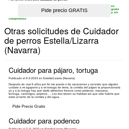
es
gratis
y sin
compromiso
Otras solicitudes de Cuidador
de perros Estella/Lizarra
(Navarra)
Cuidador para pájaro, tortuga
Publicado el 6-3-2023 en Estella/Lizarra (Navarra)
Después de casi 6 años por fin me puedo ir de vacaciones y necesito que alguien
cuídate a mi agaporni y a mi tortuga de tierra, la comida del pájaro la proporcionaría
yo y a la tortuga hay que darle alimentos frescos como pimiento, manzana,
lechuga, canónigos, pepinos…. Los dos tienen su habitad así que sólo habría que
estar al tanto de la comida y del agua.
Pide Precio Gratis
Cuidador para podenco
Publicado el 7-11-2022 en Estella/Lizarra (Navarra)