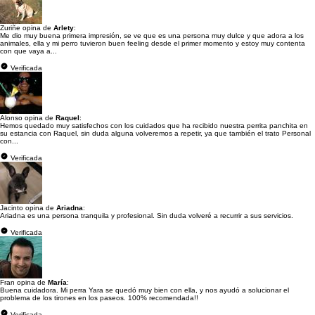
Zuriñe opina de
Arlety
:
Me dio muy buena primera impresión, se ve que es una persona muy dulce y que adora a los
animales, ella y mi perro tuvieron buen feeling desde el primer momento y estoy muy contenta
con que vaya a...
Verificada
Alonso opina de
Raquel
:
Hemos quedado muy satisfechos con los cuidados que ha recibido nuestra perrita panchita en
su estancia con Raquel, sin duda alguna volveremos a repetir, ya que también el trato Personal
con...
Verificada
Jacinto opina de
Ariadna
:
Ariadna es una persona tranquila y profesional. Sin duda volveré a recurrir a sus servicios.
Verificada
Fran opina de
María
:
Buena cuidadora. Mi perra Yara se quedó muy bien con ella, y nos ayudó a solucionar el
problema de los tirones en los paseos. 100% recomendada!!
Verificada