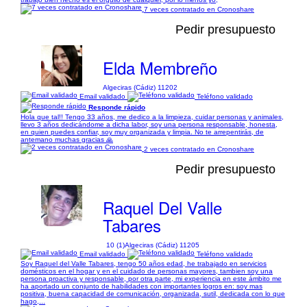
7 veces contratado en Cronoshare
Pedir presupuesto
Elda Membreño
Algeciras (Cádiz) 11202
Email validado
Teléfono validado
Responde rápido
Hola que tal!! Tengo 33 años, me dedico a la limpieza, cuidar personas y animales,
llevo 3 años dedicándome a dicha labor, soy una persona responsable, honesta,
en quien puedes confiar, soy muy organizada y limpia. No te arrepentirás, de
antemano muchas gracias 🙏
2 veces contratado en Cronoshare
Pedir presupuesto
Raquel Del Valle
Tabares
10 (1)
Algeciras (Cádiz) 11205
Email validado
Teléfono validado
Soy Raquel del Valle Tabares, tengo 50 años edad, he trabajado en servicios
domésticos en el hogar y en el cuidado de personas mayores, tambien soy una
persona proactiva y responsable, por otra parte, mi experiencia en este ámbito me
ha aportado un conjunto de habilidades con importantes logros en: soy mas
positiva, buena capacidad de comunicación, organizada, sutil, dedicada con lo que
hago,...