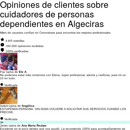
Opiniones de clientes sobre
cuidadores de personas
dependientes en Algeciras
Miles de usuarios confían en Cronoshare para encontrar los mejores profesionales
4.8/5 estrellas
+60.000 opiniones recibidas
100% verificadas
Paz opina de
Ele A
:
No podemos estar más contentos con Elena, súper profesional, atenta y cariñosa, para mí un
10 en todo.
Verificada
Isabel opina de
Angélica
:
ESTUPENDA PERSONA. SIN DUDA VOLVERE A SOLICITAR SUS SERVICIOS CUANDO LOS
PRECISE.
Verificada
JA
Javier opina de
Ana Maria Realpe
:
Excelente en el poco tiempo que nos ayudó. La recomiendo 100% para acompañamiento de