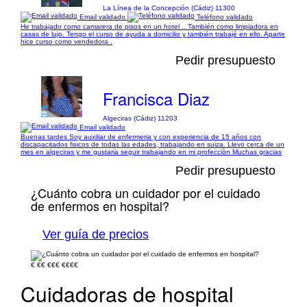
La Línea de la Concepción (Cádiz) 11300
Email validado
Teléfono validado
He trabajado como camarera de pisos en un hotel .. También como limpiadora en
casas de lujo. Tengo el curso de ayuda a domicilio y también trabajé en ello. Aparte
hice curso como vendedora .
Pedir presupuesto
Francisca Diaz
Algeciras (Cádiz) 11203
Email validado
Buenas tardes Soy auxiliar de enfermeria y con experiencia de 15 años con
discapacitados fisicos de todas las edades, trabajando en suiza. Llevo cerca de un
mes en algeciras y me gustaria seguir trabajando en mi profecciòn Muchas gracias
Pedir presupuesto
¿Cuánto cobra un cuidador por el cuidado
de enfermos en hospital?
Ver guía de precios
€
€€
€€€
€€€€
Cuidadoras de hospital