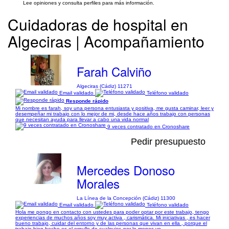
Lee opiniones y consulta perfiles para más información.
Cuidadoras de hospital en
Algeciras | Acompañamiento
Farah Calviño
Algeciras (Cádiz) 11271
Email validado
Teléfono validado
Responde rápido
Mi nombre es farah, soy una persona entusiasta y positiva, me gusta caminar, leer y
desempeñar mi trabajo con lo mejor de mi, desde hace años trabajo con personas
que necesitan ayuda para llevar a cabo una vida normal
9 veces contratado en Cronoshare
Pedir presupuesto
Mercedes Donoso
Morales
La Línea de la Concepción (Cádiz) 11300
Email validado
Teléfono validado
Hola me pongo en contacto con ustedes para poder optar por este trabajo, tengo
experiencias de muchos años soy muy activa , carismática. Mi iniciativas , es hacer
bueno trabajo, cuidar del entorno y de las personas que vivan en ella , porque el
trabajo bien hecho es el orgullo de cualquier, por lo menos yo,