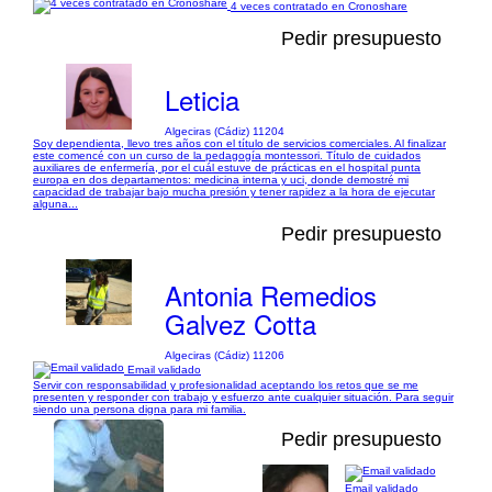
4 veces contratado en Cronoshare
Pedir presupuesto
Leticia
Algeciras (Cádiz) 11204
Soy dependienta, llevo tres años con el título de servicios comerciales. Al finalizar
este comencé con un curso de la pedagogía montessori. Título de cuidados
auxiliares de enfermería, por el cuál estuve de prácticas en el hospital punta
europa en dos departamentos: medicina interna y uci, donde demostré mi
capacidad de trabajar bajo mucha presión y tener rapidez a la hora de ejecutar
alguna...
Pedir presupuesto
Antonia Remedios
Galvez Cotta
Algeciras (Cádiz) 11206
Email validado
Servir con responsabilidad y profesionalidad aceptando los retos que se me
presenten y responder con trabajo y esfuerzo ante cualquier situación. Para seguir
siendo una persona digna para mi familia.
Pedir presupuesto
Email validado