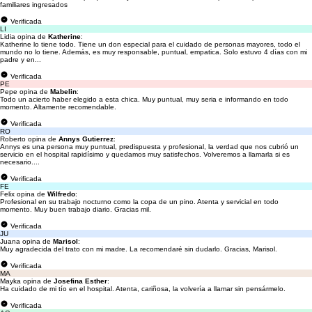
familiares ingresados
Verificada
LI
Lidia opina de
Katherine
:
Katherine lo tiene todo. Tiene un don especial para el cuidado de personas mayores, todo el
mundo no lo tiene. Además, es muy responsable, puntual, empatica. Solo estuvo 4 días con mi
padre y en...
Verificada
PE
Pepe opina de
Mabelin
:
Todo un acierto haber elegido a esta chica. Muy puntual, muy seria e informando en todo
momento. Altamente recomendable.
Verificada
RO
Roberto opina de
Annys Gutierrez
:
Annys es una persona muy puntual, predispuesta y profesional, la verdad que nos cubrió un
servicio en el hospital rapidísimo y quedamos muy satisfechos. Volveremos a llamarla si es
necesario....
Verificada
FE
Felix opina de
Wilfredo
:
Profesional en su trabajo nocturno como la copa de un pino. Atenta y servicial en todo
momento. Muy buen trabajo diario. Gracias mil.
Verificada
JU
Juana opina de
Marisol
:
Muy agradecida del trato con mi madre. La recomendaré sin dudarlo. Gracias, Marisol.
Verificada
MA
Mayka opina de
Josefina Esther
:
Ha cuidado de mi tío en el hospital. Atenta, cariñosa, la volvería a llamar sin pensármelo.
Verificada