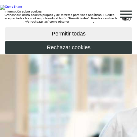
Información sobre cookies
Cronoshare utiliza cookies propias y de terceros para fines analíticos. Puedes
aceptar todas las cookies pulsando el botón “Permitir todas”. Puedes cambiar la
MENU
configuración
, y/o rechazar, así como obtener
más información
.