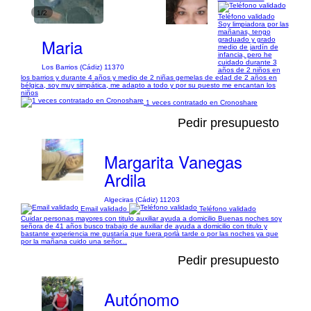
1/2
Teléfono validado
Soy limpiadora por las
mañanas, tengo
Maria
graduado y grado
medio de jardín de
infancia, pero he
cuidado durante 3
Los Barrios (Cádiz) 11370
años de 2 niños en
los barrios y durante 4 años y medio de 2 niñas gemelas de edad de 2 años en
bélgica, soy muy simpática, me adapto a todo y por su puesto me encantan los
niños
1 veces contratado en Cronoshare
Pedir presupuesto
Margarita Vanegas
Ardila
Algeciras (Cádiz) 11203
Email validado
Teléfono validado
Cuidar personas mayores con titulo auxiliar ayuda a domicilio Buenas noches soy
señora de 41 años busco trabajo de auxiliar de ayuda a domicilio con titulo y
bastante experiencia me gustaría que fuera porlà tarde o por las noches ya que
por la mañana cuido una señor...
Pedir presupuesto
Autónomo