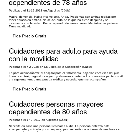
dependientes de 78 años
Publicado el 31-12-2018 en Algeciras (Cádiz)
Madre: demencia. Habla y come sola. Anda. Problemas con ambas rodillas por
tener artrosis en ambas. No se acuerda de lo que ha dicho después y se
desorienta con facilidad. Padre: operado de varias cosas. Mentalmente perfecto.
Tiene movilidad.
Pide Precio Gratis
Cuidadores para adulto para ayuda
con la movilidad
Publicado el 7-2-2025 en La Línea de la Concepción (Cádiz)
Es para acompañarme al hospital para el tratamiento, bajar las escaleras del piso.
Iríamos en taxi, pago el desayuno y almuerzo aparte de los honorarios pactados. Al
día siguiente tengo una prueba médica y necesito que me acompañen.
Pide Precio Gratis
Cuidadores personas mayores
dependientes de 80 años
Publicado el 17-7-2017 en Algeciras (Cádiz)
Necesito en casa una persona tres horas al dia. La persona enferma esta
acompañada y cuidada por su esposa, pero necesita un refuerzo de tres horas en