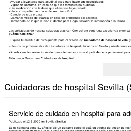
- Ayudar a levantarse para acudir al aseo para hacer sus necesidades.
- Vigilancia nocturna, en caso de que los familiares no pudieran.
- Dar medicación con la dosis que el médico haya dictado.
- Hacer compañía par que no le sean tan difícil.
- Cambio de ropa o bata.
- Llamar al médico de guardia en caso de problemas del paciente.
- Tomar nota de lo que le dice el doctor, para luego trasladar la información a la familia.
Las cuidadoras de hospital colaboradoras con Cronoshare tiene una experiencia extensa en
¿Cómo funciona?
- Explica tu solicitud de presupuesto para el servicio de
Cuidadoras de hospital Sevilla (S
- Cientos de profesionales de Cuidadoras de hospital ubicados en Sevilla y alrededores va
- Puedes ver las valoraciones de otros clientes así como el perfil de cada profesional par
Pide precio Gratis para
Cuidadoras de hospital
.
Cuidadoras de hospital Sevilla (
Servicio de cuidado en hospital para ad
Publicado el 12-1-2026 en Sevilla (Sevilla)
Es mi hermana tiene 51 años le dió un derrame cerebral está en trauma del virgen de rocío
comunica perfectamente ya que está de cabeza estupendamente sería para estar con ella y