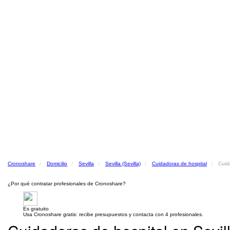
Cronoshare
Domicilio
Sevilla
Sevilla (Sevilla)
Cuidadoras de hospital
Cuida
¿Por qué contratar profesionales de Cronoshare?
Es gratuito
Usa Cronoshare gratis: recibe presupuestos y contacta con 4 profesionales.