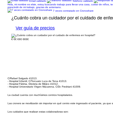
Email validado
Teléfono validado
Hola, mi nombre es elsie, estoy buscando trabajo para llevar una casa, cuidar de niños, ten
prescindir de mi trabajo, gracias de antemano.
7 veces contratado en Cronoshare
¿Cuánto cobra un cuidador por el cuidado de enfe
Ver guía de precios
€
€€
€€€
€€€€
C/Rafael Salgado 41013.
- Hospital Infantil, C/Torcuato Luca de Tena 41013.
- Hospital Fátima, Glorieta de Méjico 41012.
- Hospital Universitario Virgen Macarena, C/Dr. Fredriani 41009.
La ciudad cuenta con muchísimos centros hospitalarios.
Las croners se movilizarán sin importar en qué centro este ingresado el paciente, ya que s
Los cuidados que realizan estas colaboradoras son: