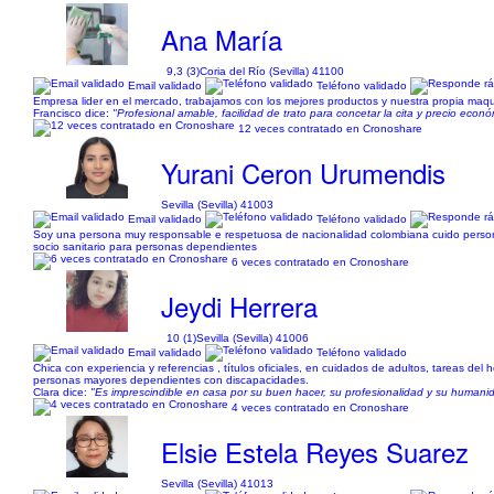
Ana María
9,3 (3)
Coria del Río (Sevilla) 41100
Email validado
Teléfono validado
Empresa lider en el mercado, trabajamos con los mejores productos y nuestra propia maqui
Francisco dice:
"Profesional amable, facilidad de trato para concetar la cita y precio econó
12 veces contratado en Cronoshare
Yurani Ceron Urumendis
Sevilla (Sevilla) 41003
Email validado
Teléfono validado
Soy una persona muy responsable e respetuosa de nacionalidad colombiana cuido personas m
socio sanitario para personas dependientes
6 veces contratado en Cronoshare
Jeydi Herrera
10 (1)
Sevilla (Sevilla) 41006
Email validado
Teléfono validado
Chica con experiencia y referencias , títulos oficiales, en cuidados de adultos, tareas d
personas mayores dependientes con discapacidades.
Clara dice:
"Es imprescindible en casa por su buen hacer, su profesionalidad y su humanida
4 veces contratado en Cronoshare
Elsie Estela Reyes Suarez
Sevilla (Sevilla) 41013