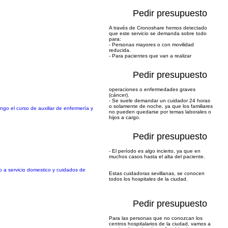
Pedir presupuesto
A través de Cronoshare hemos detectado
que este servicio se demanda sobre todo
para:
- Personas mayores o con movilidad
reducida.
- Para pacientes que van a realizar
Pedir presupuesto
operaciones o enfermedades graves
(cáncer).
- Se suele demandar un cuidador 24 horas
o solamente de noche, ya que los familiares
go el curso de auxiliar de enfermería y
no pueden quedarse por temas laborales o
hijos a cargo.
Pedir presupuesto
- El período es algo incierto, ya que en
muchos casos hasta el alta del paciente.
do a servicio domestico y cuidados de
Estas cuidadoras sevillanas, se conocen
todos los hospitales de la ciudad.
Pedir presupuesto
Para las personas que no conozcan los
centros hospitalarios de la ciudad, vamos a