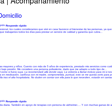
lla | Acompañamiento
omicilio
Responde rápido
nal, los cuales consideramos que vivir en casa favorece el bienestar de las personas, ya que l
que trabajamos todos los días para prestar un servicio de calidad y garantía que cubra...
as mayores y niños. Cuento con más de 5 años de experiencia, prestado mis servicios como cui
r bajo presión. Me considero una persona polivalente, dado que me adapto a todo tipo de...
 como si fuera suya. La recomendaré allá donde vaya. La volvería a llamar incluso para mi si ne
 en medicación, cariñosa con mi madre, comprometida, puntual, esto se me queda corto para pod
 tras el alta hospitalaria. No duden en contar con ella para lo que necesiten, estarán en canta
Responde rápido
ida diaria. También en apoyo de terapias con persona de alzheimer..... Y con muchas ganas de a