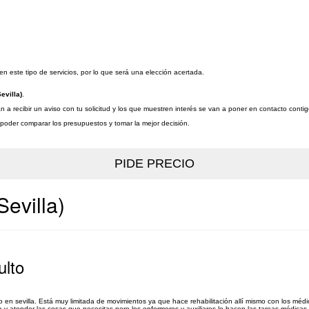
 este tipo de servicios, por lo que será una elección acertada.
evilla)
.
n a recibir un aviso con tu solicitud y los que muestren interés se van a poner en contacto conti
a poder comparar los presupuestos y tomar la mejor decisión.
Sevilla)
ulto
 en sevilla. Está muy limitada de movimientos ya que hace rehabilitación allí mismo con los médi
 atender las cosas que necesitas pero los enfermeros y auxiliares le hacen las tareas médicas.