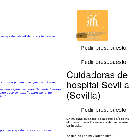
es aporta calidad de vida y beneficios
1/13
Pedir presupuesto
Pedir presupuesto
Cuidadoras de
hospital Sevilla
dadora de personas mayores y asistenta
cesitara alguna vez algo. De verdad, tengo
(Sevilla)
er describir tamaña profesional del
dos"
Pedir presupuesto
En muchas ciudades de nuestro país se ha
ido demandado los servicios de cuidadoras
en hospital.
prender y aporta mi vocación por mi
¿A qué es una muy buena idea?