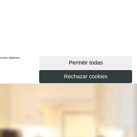
sí como obtener
más