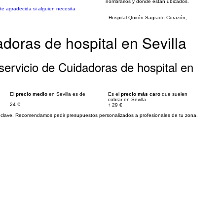
nombrarlos y donde están ubicados.
nte agradecida si alguien necesita
- Hospital Quirón Sagrado Corazón,
doras de hospital en Sevilla
ervicio de Cuidadoras de hospital en
El
precio medio
en Sevilla es de
Es el
precio más caro
que suelen
cobrar en Sevilla
24 €
↑
29 €
es clave. Recomendamos pedir presupuestos personalizados a profesionales de tu zona.