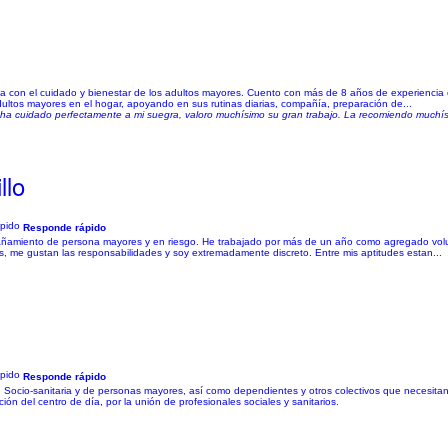
a con el cuidado y bienestar de los adultos mayores. Cuento con más de 8 años de experiencia
ltos mayores en el hogar, apoyando en sus rutinas diarias, compañía, preparación de...
 ha cuidado perfectamente a mi suegra, valoro muchísimo su gran trabajo. La recomiendo muchí
llo
Responde rápido
añamiento de persona mayores y en riesgo. He trabajado por más de un año como agregado volunt
s, me gustan las responsabilidades y soy extremadamente discreto. Entre mis aptitudes estan...
Responde rápido
n Socio-sanitaria y de personas mayores, así como dependientes y otros colectivos que necesi
ón del centro de día, por la unión de profesionales sociales y sanitarios.