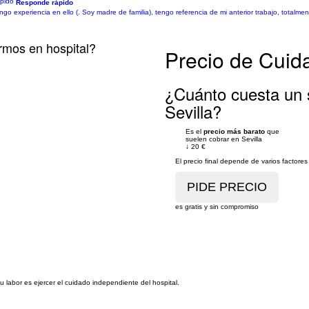
Responde rápido
go experiencia en ello (. Soy madre de familia), tengo referencia de mi anterior trabajo, totalme
rmos en hospital?
Precio de Cuida
¿Cuánto cuesta un s
Sevilla?
Es el
precio más barato
que
suelen cobrar en Sevilla
↓
20 €
El precio final depende de varios factor
es gratis y sin compromiso
u labor es ejercer el cuidado independiente del hospital.