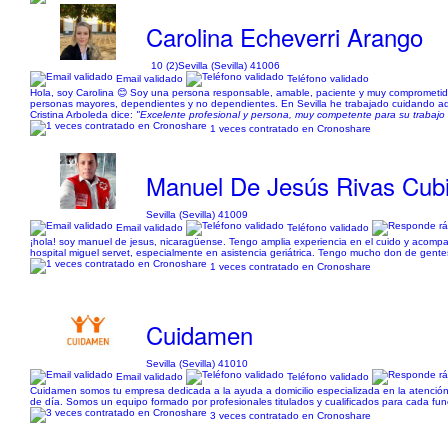
Carolina Echeverri Arango
10 (2)
Sevilla (Sevilla) 41006
Email validado
Teléfono validado
Hola, soy Carolina 😊 Soy una persona responsable, amable, paciente y muy comprometid
personas mayores, dependientes y no dependientes. En Sevilla he trabajado cuidando adu
Cristina Arboleda dice:
"Excelente profesional y persona, muy competente para su trabajo
1 veces contratado en Cronoshare
Manuel De Jesús Rivas Cubi
Sevilla (Sevilla) 41009
Email validado
Teléfono validado
¡hola! soy manuel de jesus, nicaragüense. Tengo amplia experiencia en el cuido y acomp
hospital miguel servet, especialmente en asistencia geriátrica. Tengo mucho don de gente
1 veces contratado en Cronoshare
Cuidamen
Sevilla (Sevilla) 41010
Email validado
Teléfono validado
Cuidamen somos tu empresa dedicada a la ayuda a domicilio especializada en la atenció
de día. Somos un equipo formado por profesionales titulados y cualificados para cada funci
3 veces contratado en Cronoshare