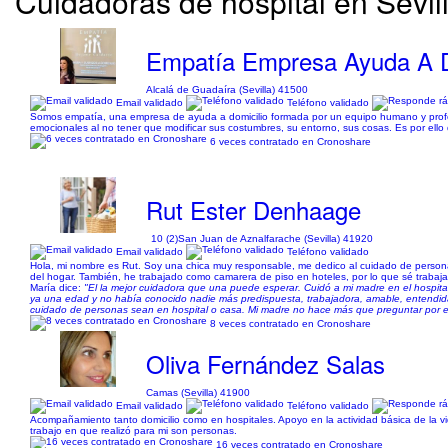
Cuidadoras de hospital en Sevi
Empatía Empresa Ayuda A D
Alcalá de Guadaíra (Sevilla) 41500
Email validado
Teléfono validado
Somos empatía, una empresa de ayuda a domicilio formada por un equipo humano y profesio
emocionales al no tener que modificar sus costumbres, su entorno, sus cosas. Es por ello 
6 veces contratado en Cronoshare
Rut Ester Denhaage
10 (2)
San Juan de Aznalfarache (Sevilla) 41920
Email validado
Teléfono validado
Hola, mi nombre es Rut. Soy una chica muy responsable, me dedico al cuidado de person
del hogar. También, he trabajado como camarera de piso en hoteles, por lo que sé trabaja
María dice:
"El la mejor cuidadora que una puede esperar. Cuidó a mi madre en el hospital
ya una edad y no había conocido nadie más predispuesta, trabajadora, amable, entendida
cuidado de personas sean en hospital o casa. Mi madre no hace más que preguntar por ella
8 veces contratado en Cronoshare
Oliva Fernández Salas
Camas (Sevilla) 41900
Email validado
Teléfono validado
Acompañamiento tanto domicilio como en hospitales. Apoyo en la actividad básica de la v
trabajo en que realizó para mi son personas.
16 veces contratado en Cronoshare