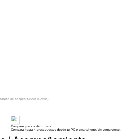
doras de hospital Sevilla (Sevilla)
Compara precios de tu zona
Compara hasta 4 presupuestos desde tu PC o smartphone, sin compromiso.