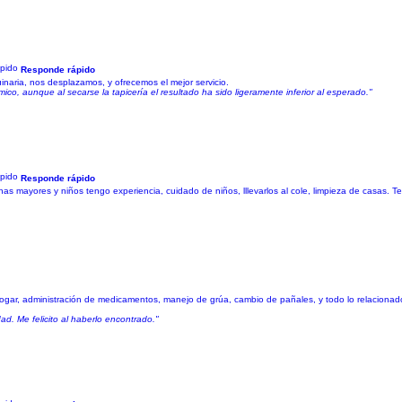
Responde rápido
naria, nos desplazamos, y ofrecemos el mejor servicio.
mico, aunque al secarse la tapicería el resultado ha sido ligeramente inferior al esperado."
Responde rápido
ayores y niños tengo experiencia, cuidado de niños, lllevarlos al cole, limpieza de casas. Ten
el hogar, administración de medicamentos, manejo de grúa, cambio de pañales, y todo lo relaciona
d. Me felicito al haberlo encontrado."