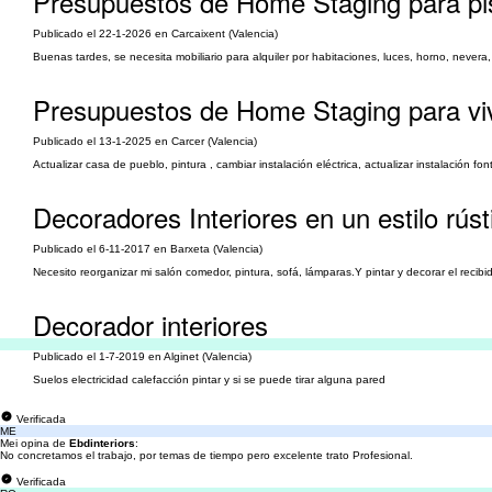
Presupuestos de Home Staging para pi
Publicado el 22-1-2026 en Carcaixent (Valencia)
Buenas tardes, se necesita mobiliario para alquiler por habitaciones, luces, horno, nevera
Presupuestos de Home Staging para viv
Publicado el 13-1-2025 en Carcer (Valencia)
Actualizar casa de pueblo, pintura , cambiar instalación eléctrica, actualizar instalación fonta
Decoradores Interiores en un estilo rúst
Publicado el 6-11-2017 en Barxeta (Valencia)
Necesito reorganizar mi salón comedor, pintura, sofá, lámparas.Y pintar y decorar el recibid
Decorador interiores
Publicado el 1-7-2019 en Alginet (Valencia)
Suelos electricidad calefacción pintar y si se puede tirar alguna pared
Verificada
ME
Mei opina de
Ebdinteriors
:
No concretamos el trabajo, por temas de tiempo pero excelente trato Profesional.
Verificada