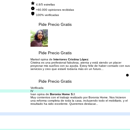
4.8/5 estrellas
+60.000 opiniones recibidas
100% verificadas
Pide Precio Gratis
Pide Precio Gratis
Marisol opina de
Interiores Cristina López
:
Cristina es una profesional fabulosa, atenta y está siendo un placer
proyectar mis sueños con su ayuda. Estoy feliz de haber contado con sus
servicios y creo que estaré todavía más en un futuro...
Pide Precio Gratis
Verificada
IV
Ivan opina de
Boronia Home S.l
:
Muy contentos con el trabajo realizado por Boronia Home. Nos hicieron
una reforma completa de toda la casa, incluyendo todo el mobiliario, y el
resultado ha sido excelente. Queremos destacar...