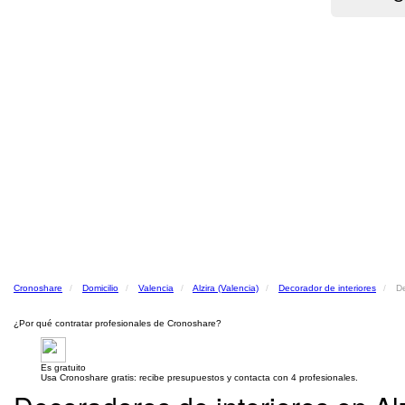
Cronoshare
Domicilio
Valencia
Alzira (Valencia)
Decorador de interiores
De
¿Por qué contratar profesionales de Cronoshare?
Es gratuito
Usa Cronoshare gratis: recibe presupuestos y contacta con 4 profesionales.