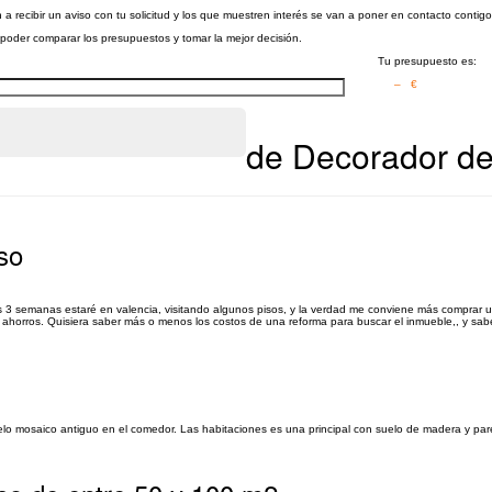
 a recibir un aviso con tu solicitud y los que muestren interés se van a poner en contacto contig
a poder comparar los presupuestos y tomar la mejor decisión.
Tu presupuesto es:
– €
de Decorador de 
so
 3 semanas estaré en valencia, visitando algunos pisos, y la verdad me conviene más comprar u
is ahorros. Quisiera saber más o menos los costos de una reforma para buscar el inmueble,, y sabe
o mosaico antiguo en el comedor. Las habitaciones es una principal con suelo de madera y par