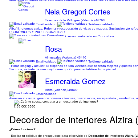
Nela Gregori Cortes
Tavernes de la Valldigna (Valencia) 46760
Email validado
Teléfono validado
Albañil, reformas varias. Reforma y recuperación de vigas de madera. Sustitución y/o refu
ECONÓMICOS Y PROFESIONALIDAD.
2 veces contratado en Cronoshare
Rosa
Almussafes (Valencia) 46440
Email validado
Teléfono validado
- Home staging y alquiler: Si dispones de una vivienda que necesita mejoras y quieres pone
Sin duda, se trata de una muy buena opción para rentabilizar tu propiedad.
Esmeralda Gomez
Alzira (Valencia) 46600
Email validado
Atencion al cliente, gerencia, diseño interiores, diseño moda, escaparatista , vendedora, 
€
€€
€€€
€€€€
Decorador de interiores Alzira 
¿Cómo funciona?
- Explica tu solicitud de presupuesto para el servicio de
Decorador de interiores Alzira (V