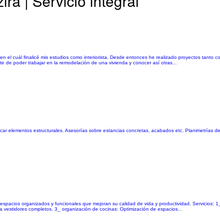
ra | Servicio integral
en el cuál finalicé mis estudios como interiorista. Desde entonces he realizado proyectos tanto 
te de poder trabajar en la remodelación de una vivienda y conocer así otras...
ocar elementos estructurales. Asesorías sobre estancias concretas, acabados etc. Planimetrías de 
espacios organizados y funcionales que mejoran su calidad de vida y productividad. Servicios: 1
 vestidores completos. 3_ organización de cocinas: Optimización de espacios...