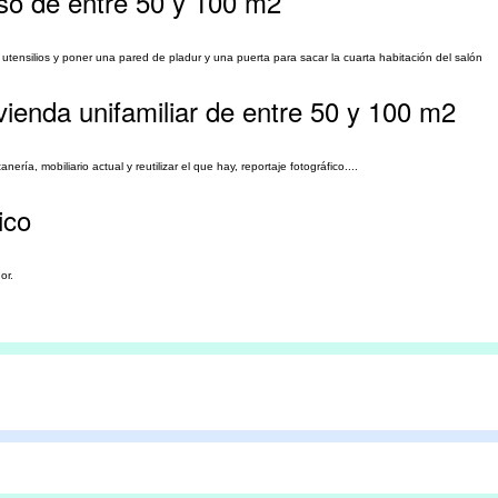
so de entre 50 y 100 m2
, utensilios y poner una pared de pladur y una puerta para sacar la cuarta habitación del salón
ienda unifamiliar de entre 50 y 100 m2
nería, mobiliario actual y reutilizar el que hay, reportaje fotográfico....
ico
or.