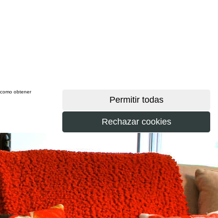
sí como obtener
más