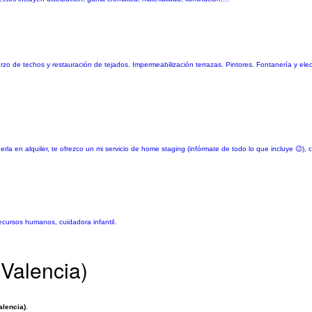
erzo de techos y restauración de tejados. Impermeabilización terrazas. Pintores. Fontanería y el
rla en alquiler, te ofrezco un mi servicio de home staging (infórmate de todo lo que incluye 😉),
recursos humanos, cuidadora infantil.
(Valencia)
alencia)
.