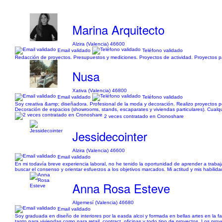
Marina Arquitecto
Alzira (Valencia) 46600
Email validado
Teléfono validado
Redacción de proyectos. Presupuestos y mediciones. Proyectos de actividad. Proyectos par
Nusa
Xativa (Valencia) 46800
Email validado
Teléfono validado
Soy creativa &amp; diseñadora. Profesional de la moda y decoración. Realizo proyectos p
Decoración de espacios (showrooms, stands, escaparates y viviendas particulares). Cualqui
2 veces contratado en Cronoshare
Jessidecointer
Alzira (Valencia) 46600
Email validado
En mi todavía breve experiencia laboral, no he tenido la oportunidad de aprender a trabaj
buscar el consenso y orientar esfuerzos a los objetivos marcados. Mi actitud y mis habili
Anna Rosa Esteve
Algemesí (Valencia) 46680
Email validado
Soy graduada en diseño de interiores por la easda alcoi y formada en bellas artes en la fac
tanto para viviendas como para retail, contract, oficinas y todo tipo de proyectos. Los proy