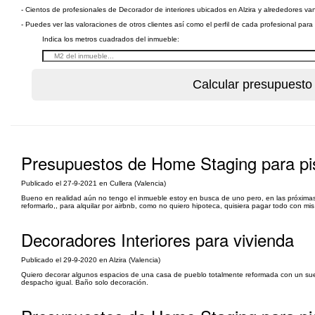
- Cientos de profesionales de Decorador de interiores ubicados en Alzira y alrededores van
- Puedes ver las valoraciones de otros clientes así como el perfil de cada profesional par
Indica los metros cuadrados del inmueble:
Presupuestos de Home Staging para pi
Publicado el 27-9-2021 en Cullera (Valencia)
Bueno en realidad aún no tengo el inmueble estoy en busca de uno pero, en las próximas
reformarlo,, para alquilar por airbnb, como no quiero hipoteca, quisiera pagar todo con m
Decoradores Interiores para vivienda
Publicado el 29-9-2020 en Alzira (Valencia)
Quiero decorar algunos espacios de una casa de pueblo totalmente reformada con un suel
despacho igual. Baño solo decoración.