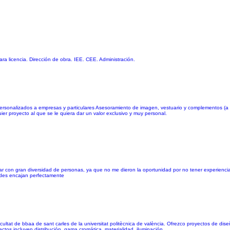
a licencia. Dirección de obra. IEE. CEE. Administración.
ersonalizados a empresas y particulares Asesoramiento de imagen, vestuario y complementos (a 
er proyecto al que se le quiera dar un valor exclusivo y muy personal.
ar con gran diversidad de personas, ya que no me dieron la oportunidad por no tener experiencia,
dades encajan perfectamente
ultat de bbaa de sant carles de la universitat politècnica de valència. Ofrezco proyectos de diseño
ectos incluyen distribución, gama cromática, materialidad, iluminación,...