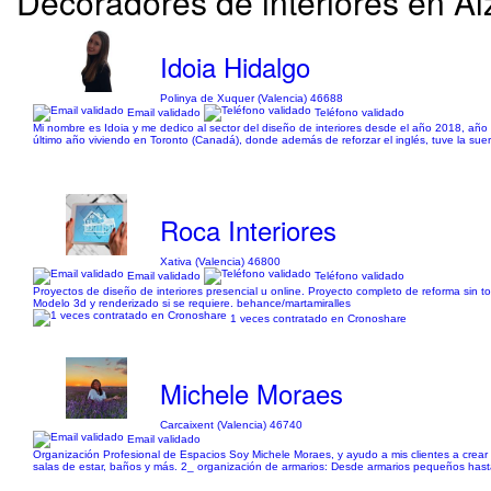
Decoradores de interiores en Alzi
Idoia Hidalgo
Polinya de Xuquer (Valencia) 46688
Email validado
Teléfono validado
Mi nombre es Idoia y me dedico al sector del diseño de interiores desde el año 2018, año 
último año viviendo en Toronto (Canadá), donde además de reforzar el inglés, tuve la suer
Roca Interiores
Xativa (Valencia) 46800
Email validado
Teléfono validado
Proyectos de diseño de interiores presencial u online. Proyecto completo de reforma sin t
Modelo 3d y renderizado si se requiere. behance/martamiralles
1 veces contratado en Cronoshare
Michele Moraes
Carcaixent (Valencia) 46740
Email validado
Organización Profesional de Espacios Soy Michele Moraes, y ayudo a mis clientes a crear 
salas de estar, baños y más. 2_ organización de armarios: Desde armarios pequeños hasta