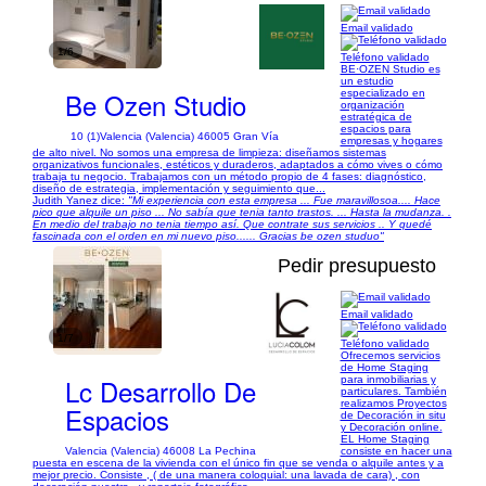
Email validado
1/6
Teléfono validado
BE·OZEN Studio es
un estudio
Be Ozen Studio
especializado en
organización
estratégica de
espacios para
10 (1)
Valencia (Valencia) 46005 Gran Vía
empresas y hogares
de alto nivel. No somos una empresa de limpieza: diseñamos sistemas
organizativos funcionales, estéticos y duraderos, adaptados a cómo vives o cómo
trabaja tu negocio. Trabajamos con un método propio de 4 fases: diagnóstico,
diseño de estrategia, implementación y seguimiento que...
Judith Yanez dice:
"Mi experiencia con esta empresa ... Fue maravillosoa.... Hace
pico que alquile un piso ... No sabía que tenia tanto trastos. ... Hasta la mudanza. .
En medio del trabajo no tenia tiempo así. Que contrate sus servicios .. Y quedé
fascinada con el orden en mi nuevo piso...... Gracias be ozen studuo"
Pedir presupuesto
Email validado
1/7
Teléfono validado
Ofrecemos servicios
de Home Staging
Lc Desarrollo De
para inmobiliarias y
particulares. También
realizamos Proyectos
Espacios
de Decoración in situ
y Decoración online.
EL Home Staging
Valencia (Valencia) 46008 La Pechina
consiste en hacer una
puesta en escena de la vivienda con el único fin que se venda o alquile antes y a
mejor precio. Consiste , ( de una manera coloquial: una lavada de cara) , con