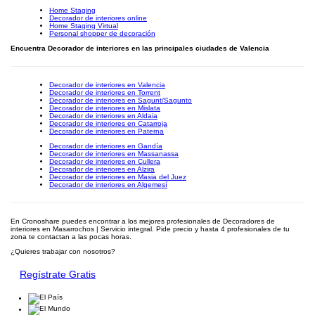
Home Staging
Decorador de interiores online
Home Staging Virtual
Personal shopper de decoración
Encuentra Decorador de interiores en las principales ciudades de Valencia
Decorador de interiores en Valencia
Decorador de interiores en Torrent
Decorador de interiores en Sagunt/Sagunto
Decorador de interiores en Mislata
Decorador de interiores en Aldaia
Decorador de interiores en Catarroja
Decorador de interiores en Paterna
Decorador de interiores en Gandía
Decorador de interiores en Massanassa
Decorador de interiores en Cullera
Decorador de interiores en Alzira
Decorador de interiores en Masia del Juez
Decorador de interiores en Algemesí
En Cronoshare puedes encontrar a los mejores profesionales de Decoradores de
interiores en Masarrochos | Servicio integral. Pide precio y hasta 4 profesionales de tu
zona te contactan a las pocas horas.
¿Quieres trabajar con nosotros?
Regístrate Gratis