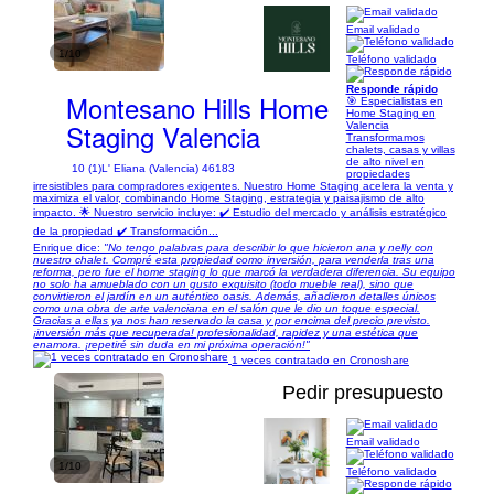
Email validado
1/10
Teléfono validado
Responde rápido
Montesano Hills Home
🎯 Especialistas en
Home Staging en
Staging Valencia
Valencia
Transformamos
chalets, casas y villas
de alto nivel en
10 (1)
L' Eliana (Valencia) 46183
propiedades
irresistibles para compradores exigentes. Nuestro Home Staging acelera la venta y
maximiza el valor, combinando Home Staging, estrategia y paisajismo de alto
impacto. 🌟 Nuestro servicio incluye: ✔️ Estudio del mercado y análisis estratégico
de la propiedad ✔️ Transformación...
Enrique dice:
"No tengo palabras para describir lo que hicieron ana y nelly con
nuestro chalet. Compré esta propiedad como inversión, para venderla tras una
reforma, pero fue el home staging lo que marcó la verdadera diferencia. Su equipo
no solo ha amueblado con un gusto exquisito (todo mueble real), sino que
convirtieron el jardín en un auténtico oasis. Además, añadieron detalles únicos
como una obra de arte valenciana en el salón que le dio un toque especial.
Gracias a ellas ya nos han reservado la casa y por encima del precio previsto.
¡inversión más que recuperada! profesionalidad, rapidez y una estética que
enamora. ¡repetiré sin duda en mi próxima operación!"
1 veces contratado en Cronoshare
Pedir presupuesto
Email validado
1/10
Teléfono validado