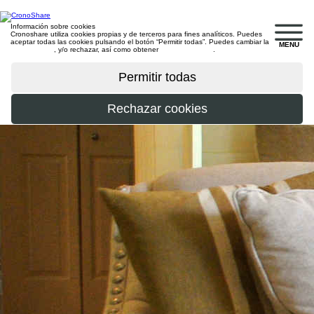
Información sobre cookies
Cronoshare utiliza cookies propias y de terceros para fines analíticos. Puedes
aceptar todas las cookies pulsando el botón “Permitir todas”. Puedes cambiar la
MENU
configuración
, y/o rechazar, así como obtener
más información
.