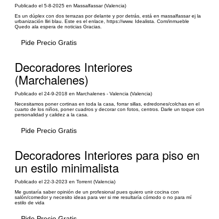
Publicado el 5-8-2025 en Massalfassar (Valencia)
Es un dúplex con dos terrazas por delante y por detrás, está en massalfassar ej la
urbanización lliri blau. Este es el enlace, https://www. Idealista. Com/inmueble
Quedo ala espera de noticias Gracias.
Pide Precio Gratis
Decoradores Interiores
(Marchalenes)
Publicado el 24-9-2018 en Marchalenes - Valencia (Valencia)
Necesitamos poner cortinas en toda la casa, forrar sillas, edredones/colchas en el
cuarto de los niños, poner cuadros y decorar con fotos, centros. Darle un toque con
personalidad y calidez a la casa.
Pide Precio Gratis
Decoradores Interiores para piso en
un estilo minimalista
Publicado el 22-3-2023 en Torrent (Valencia)
Me gustaría saber opinión de un profesional pues quiero unir cocina con
salón/comedor y necesito ideas para ver si me resultaría cómodo o no para mí
estilo de vida
Pide Precio Gratis