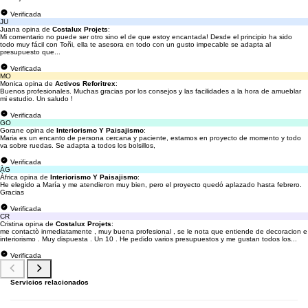
Verificada
JU
Juana opina de
Costalux Projets
:
Mi comentario no puede ser otro sino el de que estoy encantada! Desde el principio ha sido
todo muy fácil con Toñi, ella te asesora en todo con un gusto impecable se adapta al
presupuesto que...
Verificada
MO
Monica opina de
Activos Reforitrex
:
Buenos profesionales. Muchas gracias por los consejos y las facilidades a la hora de amueblar
mi estudio. Un saludo !
Verificada
GO
Gorane opina de
Interiorismo Y Paisajismo
:
Maria es un encanto de persona cercana y paciente, estamos en proyecto de momento y todo
va sobre ruedas. Se adapta a todos los bolsillos,
Verificada
ÀG
Àfrica opina de
Interiorismo Y Paisajismo
:
He elegido a María y me atendieron muy bien, pero el proyecto quedó aplazado hasta febrero.
Gracias
Verificada
CR
Cristina opina de
Costalux Projets
:
me contactò inmediatamente , muy buena profesional , se le nota que entiende de decoracion e
interiorismo . Muy dispuesta . Un 10 . He pedido varios presupuestos y me gustan todos los...
Verificada
Servicios relacionados