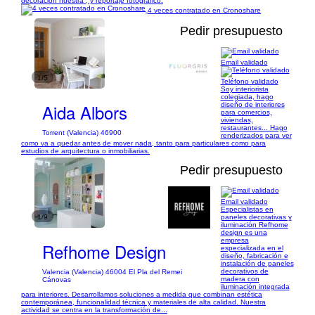
decoración nuestra , y reportaje fotográfico.
4 veces contratado en Cronoshare
Pedir presupuesto
Email validado
1/5
Teléfono validado
Soy interiorista
colegiada, hago
Aida Albors
diseño de interiores
para comercios,
viviendas,
restaurantes... Hago
Torrent (Valencia) 46900
renderizados para ver
como va a quedar antes de mover nada, tanto para particulares como para
estudios de arquitectura o inmobiliarias.
Pedir presupuesto
Email validado
Especialistas en
1/9
paneles decorativas y
iluminación Refhome
design es una
empresa
Refhome Design
especializada en el
diseño, fabricación e
instalación de paneles
decorativos de
Valencia (Valencia) 46004 El Pla del Remei
madera con
Cánovas
iluminación integrada
para interiores. Desarrollamos soluciones a medida que combinan estética
contemporánea, funcionalidad técnica y materiales de alta calidad. Nuestra
actividad se centra en la transformación de...