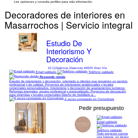
Lee opiniones y consulta perfiles para más información.
Decoradores de interiores en
Masarrochos | Servicio integral
Estudio De
Interiorismo Y
Decoración
10 (1)
Valencia (Valencia) 46005 Gran Vía
Email validado
Teléfono validado
Responde rápido
Estudio de interiorismo y decoración, orientado a clientes que requieren un servicio
profesional y de calidad. Proyectos de interiorismo residenciales y locales
comerciales personalizados. Interiorismo y decoración de apartamentos turísticos.
Reformas integrales, equipo profesional y especializado. Proyectos de decoración
para viviendas y locales comerciales Diseño de mobiliario a...
4 veces contratado en Cronoshare
Pedir presupuesto
Email validado
1/20
Teléfono validado
Todo proyecto cuenta
una historia, un deseo