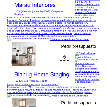
Marau Interiores
o un sueño. Si
quieres cumplir el tuyo
¡estás en el lugar
adecuado! En Marau
10 (4)
Valencia (Valencia) 46015 Campanar
te acompañaremos
Beniferri
desde el principio
hasta el final. Juntos convertiremos tu casa en un verdadero hogar, bonito y
funcional. En Marau Interiores, somos expertas en distribuir el espacio según tus
necesidades y en decorarlo hasta el último detalle. Teniendo siempre en...
Eva dice:
"La mejor decisión que hemos tomado ha sido dejar nuestro piso en
manos de alba y lucia. Son un gran equipo, profesional y con mucha experiencia, y
eso se nota en el resultado. Cambiaron la imagen de todo nuestro piso e hicieron
un proyecto fantástico! Contaron con todas nuestras ideas y se ajustaron al
presupuesto que teníamos 😊 Maravillosas! repetiríamos 100%"
2 veces contratado en Cronoshare
Pedir presupuesto
Email validado
1/9
Teléfono validado
Home Staging y
Estilismo Inmobiliario
Blahug Home Staging
consiguiendo la mejor
versión de la vivienda
en venta o alquiler,
acelerando el proceso
10 (2)
Foios (Valencia) 46134
y consiguiendo el
mejor precio. Servicio de fotografía inmobiliaria
Mariacarmen dice:
"Mi experiencia... Súper satisfactoria. Con una gran
profesionalidad realizo su trabajo de una manera precisa y acertada. Tengo una
gran satisfacción y estoy muy contenta con el resultado. Muchísimas gracias"
2 veces contratado en Cronoshare
Pedir presupuesto