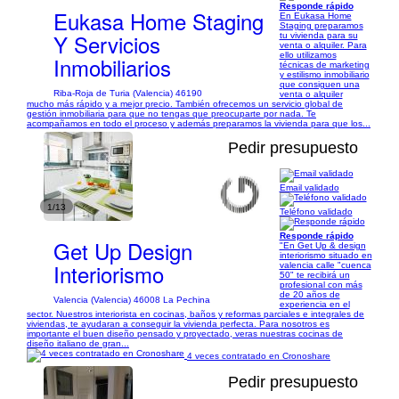
Responde rápido
Eukasa Home Staging
En Eukasa Home
Staging preparamos
Y Servicios
tu vivienda para su
venta o alquiler. Para
ello utilizamos
Inmobiliarios
técnicas de marketing
y estilismo inmobiliario
que consiguen una
Riba-Roja de Turia (Valencia) 46190
venta o alquiler
mucho más rápido y a mejor precio. También ofrecemos un servicio global de
gestión inmobiliaria para que no tengas que preocuparte por nada. Te
acompañamos en todo el proceso y además preparamos la vivienda para que los...
Pedir presupuesto
Email validado
1/13
Teléfono validado
Responde rápido
Get Up Design
"En Get Up & design
interiorismo situado en
Interiorismo
valencia calle "cuenca
50" te recibirá un
profesional con más
de 20 años de
Valencia (Valencia) 46008 La Pechina
experiencia en el
sector. Nuestros interiorista en cocinas, baños y reformas parciales e integrales de
viviendas, te ayudaran a conseguir la vivienda perfecta. Para nosotros es
importante el buen diseño pensado y proyectado, veras nuestras cocinas de
diseño italiano de gran...
4 veces contratado en Cronoshare
Pedir presupuesto