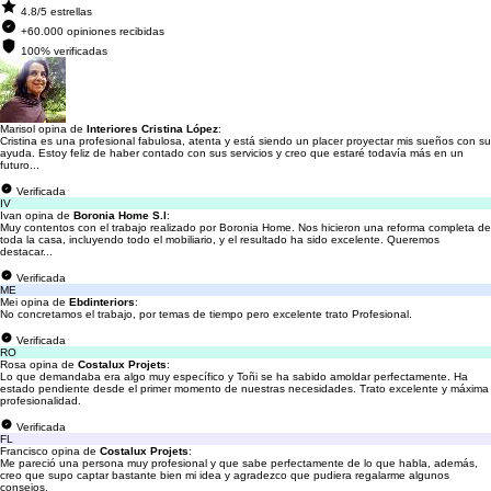
4.8/5 estrellas
+60.000 opiniones recibidas
100% verificadas
Marisol opina de
Interiores Cristina López
:
Cristina es una profesional fabulosa, atenta y está siendo un placer proyectar mis sueños con su
ayuda. Estoy feliz de haber contado con sus servicios y creo que estaré todavía más en un
futuro...
Verificada
IV
Ivan opina de
Boronia Home S.l
:
Muy contentos con el trabajo realizado por Boronia Home. Nos hicieron una reforma completa de
toda la casa, incluyendo todo el mobiliario, y el resultado ha sido excelente. Queremos
destacar...
Verificada
ME
Mei opina de
Ebdinteriors
:
No concretamos el trabajo, por temas de tiempo pero excelente trato Profesional.
Verificada
RO
Rosa opina de
Costalux Projets
:
Lo que demandaba era algo muy específico y Toñi se ha sabido amoldar perfectamente. Ha
estado pendiente desde el primer momento de nuestras necesidades. Trato excelente y máxima
profesionalidad.
Verificada
FL
Francisco opina de
Costalux Projets
:
Me pareció una persona muy profesional y que sabe perfectamente de lo que habla, además,
creo que supo captar bastante bien mi idea y agradezco que pudiera regalarme algunos
consejos.