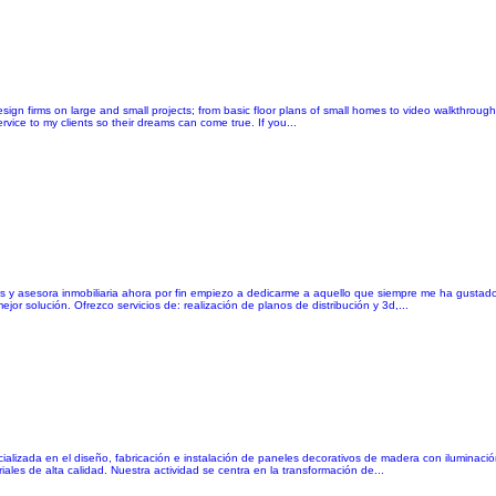
esign firms on large and small projects; from basic floor plans of small homes to video walkthrough
ervice to my clients so their dreams can come true. If you...
as y asesora inmobiliaria ahora por fin empiezo a dedicarme a aquello que siempre me ha gustad
r solución. Ofrezco servicios de: realización de planos de distribución y 3d,...
lizada en el diseño, fabricación e instalación de paneles decorativos de madera con iluminación
es de alta calidad. Nuestra actividad se centra en la transformación de...