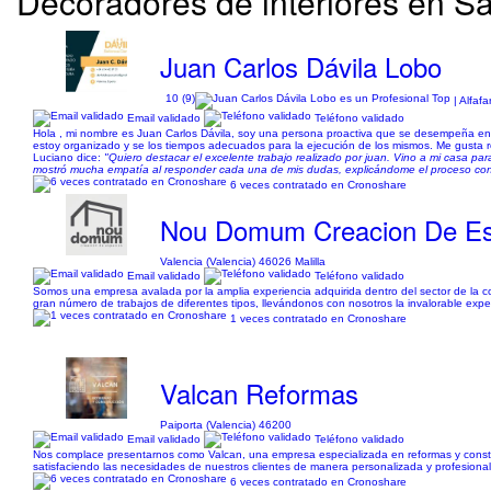
Decoradores de interiores en San
Juan Carlos Dávila Lobo
10 (9)
| Alfafa
Email validado
Teléfono validado
Hola , mi nombre es Juan Carlos Dávila, soy una persona proactiva que se desempeña en v
estoy organizado y se los tiempos adecuados para la ejecución de los mismos. Me gusta reali
Luciano dice:
"Quiero destacar el excelente trabajo realizado por juan. Vino a mi casa p
mostró mucha empatía al responder cada una de mis dudas, explicándome el proceso con 
6 veces contratado en Cronoshare
Nou Domum Creacion De Es
Valencia (Valencia) 46026 Malilla
Email validado
Teléfono validado
Somos una empresa avalada por la amplia experiencia adquirida dentro del sector de la 
gran número de trabajos de diferentes tipos, llevándonos con nosotros la invalorable expe
1 veces contratado en Cronoshare
Valcan Reformas
Paiporta (Valencia) 46200
Email validado
Teléfono validado
Nos complace presentarnos como Valcan, una empresa especializada en reformas y construc
satisfaciendo las necesidades de nuestros clientes de manera personalizada y profesional
6 veces contratado en Cronoshare