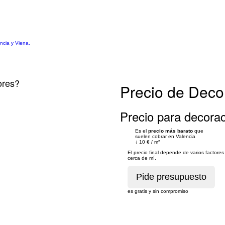
ncia y Viena.
ores?
Precio de Decor
Precio para decoraci
Es el
precio más barato
que
suelen cobrar en Valencia
↓
10 €
/
m²
El precio final depende de varios factor
cerca de mí.
es gratis y sin compromiso