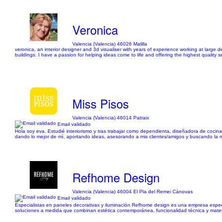
Veronica
Valencia (Valencia) 46026 Malilla
veronica, an interior designer and 3d visualiser with years of experience working at large d
buildings. I have a passion for helping ideas come to life and offering the highest quality s
Miss Pisos
Valencia (Valencia) 46014 Patraix
Email validado
Hola soy eva. Estudié interiorismo y tras trabajar como dependienta, diseñadora de cocin
dando lo mejor de mí, aportando ideas, asesorando a mis clientes/amigos y buscando la mejo
Refhome Design
Valencia (Valencia) 46004 El Pla del Remei Cánovas
Email validado
Especialistas en paneles decorativas y iluminación Refhome design es una empresa especia
soluciones a medida que combinan estética contemporánea, funcionalidad técnica y material