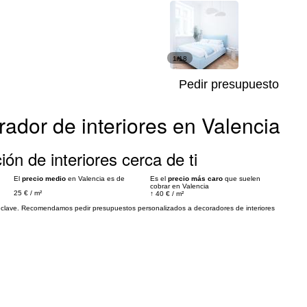
1/18
Pedir presupuesto
ador de interiores en Valencia
ón de interiores cerca de ti
El
precio medio
en Valencia es de
Es el
precio más caro
que suelen
cobrar en Valencia
25 €
/
m²
↑
40 €
/
m²
es clave. Recomendamos pedir presupuestos personalizados a decoradores de interiores