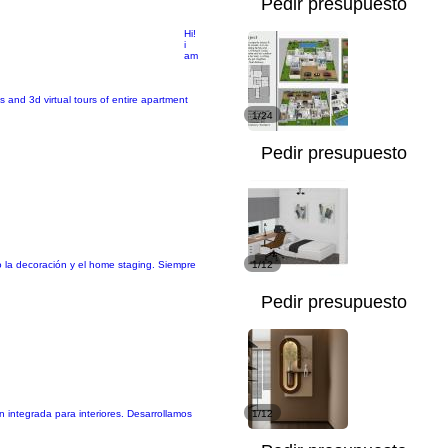
Pedir presupuesto
Hi!
i
am
s and 3d virtual tours of entire apartment
1/24
Pedir presupuesto
o la decoración y el home staging. Siempre
1/12
Pedir presupuesto
 integrada para interiores. Desarrollamos
1/12