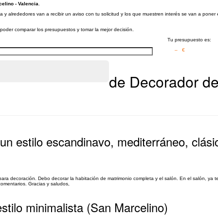
elino - Valencia
.
a y alrededores van a recibir un aviso con tu solicitud y los que muestren interés se van a pone
a poder comparar los presupuestos y tomar la mejor decisión.
Tu presupuesto es:
– €
de Decorador de 
un estilo escandinavo, mediterráneo, clási
a decoración. Debo decorar la habitación de matrimonio completa y el salón. En el salón, ya t
omentarios. Gracias y saludos,
stilo minimalista (San Marcelino)