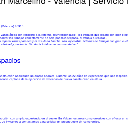
 Marcelino - Valencia | Servicio 
r (Valencia) 46910
arias áreas con respecto a la reforma, muy responsable , los trabajos que realizo son bien ejec
zar los trabajos correctamente no solo por salir del paso, el trabajo a realizar...
ara reparar varias paredes y el resultado final ha sido impecable. Además de trabajar con gran 
claridad y paciencia. Sin duda totalmente recomendable."
pacios
construcción abarcando un amplio abanico. Durante los 22 años de experiencia que nos respalda
riencia captada de la ejecución de viviendas de nueva construcción en altura,...
ción con amplia experiencia en el sector. En Valcan, estamos comprometidos con ofrecer un serv
. Le invitamos a contactarnos para solicitar un presupuesto sin compromiso.