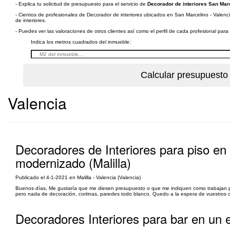
- Explica tu solicitud de presupuesto para el servicio de
Decorador de interiores San Marc
- Cientos de profesionales de Decorador de interiores ubicados en San Marcelino - Valenci
de interiores.
- Puedes ver las valoraciones de otros clientes así como el perfil de cada profesional par
Indica los metros cuadrados del inmueble:
Valencia
Decoradores de Interiores para piso en 
modernizado (Malilla)
Publicado el 4-1-2021 en Malilla - Valencia (Valencia)
Buenos días, Me gustaría que me diesen presupuesto o que me indiquen como trabajan par
pero nada de decoración, cortinas, paredes todo blanco. Quedo a la espera de vuestros c
Decoradores Interiores para bar en un e