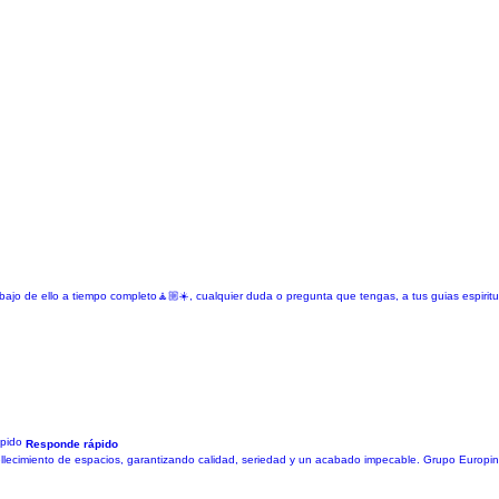
abajo de ello a tiempo completo🧘🏼☀️, cualquier duda o pregunta que tengas, a tus guias espiritua
Responde rápido
bellecimiento de espacios, garantizando calidad, seriedad y un acabado impecable. Grupo Europi