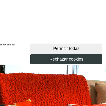
sí como obtener
más