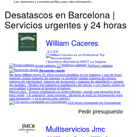
Lee opiniones y consulta perfiles para más información.
Desatascos en Barcelona |
Servicios urgentes y 24 horas
William Caceres
9,2 (29)
| Barcelona (Barcelona) 08027 La Sagrera
Email validado
Teléfono validado
Responde rápido
Me llamo William tengo 37 años puntual detallista en los trabajos y uso de buen
material. realizo trabajos de manitas ( a domicilio) realizo trabajos de pintura,
trabajos de electricidad, trabajos de fontaneria y trabajos de albañilería y armado
de muebles . Realizo mis trabajos a satisfacción del cliente y con mucho orden en
puntualidad y limpieza al terminar el trabajo.
Manuel dice:
"Estuvo cambiando un termo eléctrico, quedó una pequeña fuga,
pero volvió, y lo solucionó, todo correcto.. Después le pedí un presupuesto para
otra reparación, y ya lo tengo para valorar."
124 veces contratado en Cronoshare
Pedir presupuesto
Multiservicios Jmc