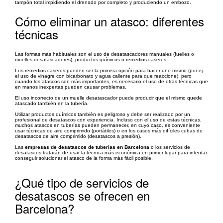
tampón total impidiendo el drenado por completo y produciendo un embozo.
Cómo eliminar un atasco: diferentes
técnicas
Las formas más habituales son el uso de desatascadores manuales (fuelles o
muelles desatascadores), productos químicos o remedios caseros.
Los remedios caseros pueden ser la primera opción para hacer uno mismo (por ej.
el uso de vinagre con bicarbonato y agua caliente para que reaccione), pero
cuando los atascos son más importantes, es necesario el uso de otras técnicas que
en manos inexpertas pueden causar problemas.
El uso incorrecto de un muelle desatascador puede producir que el mismo quede
atascado también en la tubería.
Utilizar productos químicos también es peligroso y debe ser realizado por un
profesional de desatascos con experiencia. Incluso con el uso de estas técnicas,
muchos atascos en tuberías pueden permanecer, en cuyo caso, es conveniente
usar técnicas de aire comprimido (portátiles) o en los casos más difíciles cubas de
desatascos de aire comprimido (desatascos a presión).
Las
empresas de desatascos de tuberías en Barcelona
o los servicios de
desatascos tratarán de usar la técnica más económica en primer lugar para intentar
conseguir solucionar el atasco de la forma más fácil posible.
¿Qué tipo de servicios de
desatascos se ofrecen en
Barcelona?