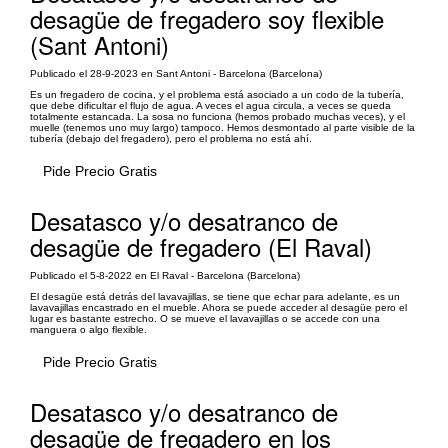
desagüe de fregadero soy flexible
(Sant Antoni)
Publicado el 28-9-2023 en Sant Antoni - Barcelona (Barcelona)
Es un fregadero de cocina, y el problema está asociado a un codo de la tubería,
que debe dificultar el flujo de agua. A veces el agua circula, a veces se queda
totalmente estancada. La sosa no funciona (hemos probado muchas veces), y el
muelle (tenemos uno muy largo) tampoco. Hemos desmontado al parte visible de la
tubería (debajo del fregadero), pero el problema no está ahí.
Pide Precio Gratis
Desatasco y/o desatranco de
desagüe de fregadero (El Raval)
Publicado el 5-8-2022 en El Raval - Barcelona (Barcelona)
El desagüe está detrás del lavavajillas, se tiene que echar para adelante, es un
lavavajillas encastrado en el mueble. Ahora se puede acceder al desagüe pero el
lugar es bastante estrecho. O se mueve el lavavajillas o se accede con una
manguera o algo flexible.
Pide Precio Gratis
Desatasco y/o desatranco de
desagüe de fregadero en los