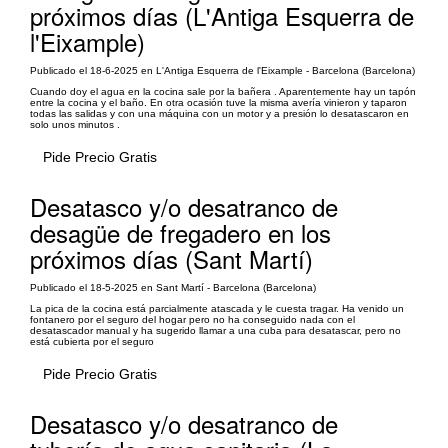
próximos días (L'Antiga Esquerra de
l'Eixample)
Publicado el 18-6-2025 en L'Antiga Esquerra de l'Eixample - Barcelona (Barcelona)
Cuando doy el agua en la cocina sale por la bañera . Aparentemente hay un tapón
entre la cocina y el baño. En otra ocasión tuve la misma avería vinieron y taparon
todas las salidas y con una máquina con un motor y a presión lo desatascaron en
solo unos minutos .
Pide Precio Gratis
Desatasco y/o desatranco de
desagüe de fregadero en los
próximos días (Sant Martí)
Publicado el 18-5-2025 en Sant Martí - Barcelona (Barcelona)
La pica de la cocina está parcialmente atascada y le cuesta tragar. Ha venido un
fontanero por el seguro del hogar pero no ha conseguido nada con el
desatascador manual y ha sugerido llamar a una cuba para desatascar, pero no
está cubierta por el seguro
Pide Precio Gratis
Desatasco y/o desatranco de