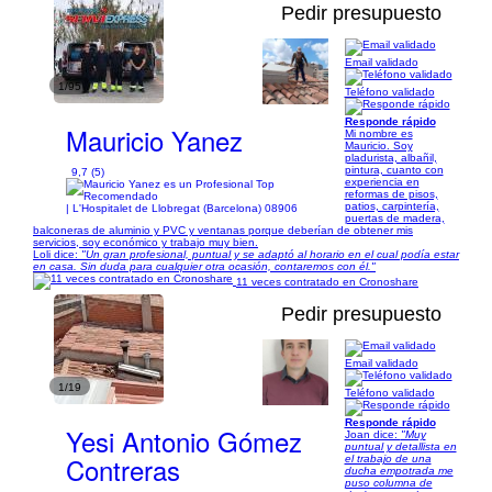
Pedir presupuesto
Email validado
1/95
Teléfono validado
Responde rápido
Mauricio Yanez
Mi nombre es
Mauricio. Soy
pladurista, albañil,
pintura, cuanto con
9,7 (5)
experiencia en
reformas de pisos,
patios, carpintería,
| L'Hospitalet de Llobregat (Barcelona) 08906
puertas de madera,
balconeras de aluminio y PVC y ventanas porque deberían de obtener mis
servicios, soy económico y trabajo muy bien.
Loli dice:
"Un gran profesional, puntual y se adaptó al horario en el cual podía estar
en casa. Sin duda para cualquier otra ocasión, contaremos con él."
11 veces contratado en Cronoshare
Pedir presupuesto
Email validado
1/19
Teléfono validado
Responde rápido
Yesi Antonio Gómez
Joan dice:
"Muy
puntual y detallista en
Contreras
el trabajo de una
ducha empotrada me
puso columna de