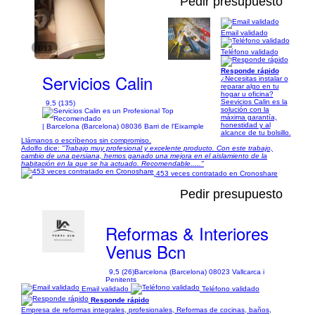
Pedir presupuesto
Email validado
1/13
Teléfono validado
Responde rápido
Servicios Calin
¿Necesitas instalar o
reparar algo en tu
hogar u oficina?
Seevicios Calin es la
9,5 (135)
solución con la
máxima garantía,
honestidad y al
| Barcelona (Barcelona) 08036 Barri de l'Eixample
alcance de tu bolsillo.
Llámanos o escríbenos sin compromiso.
Adolfo dice:
"Trabajo muy profesional y excelente producto. Con este trabajo,
cambio de una persiana, hemos ganado una mejora en el aislamiento de la
habitación en la que se ha actuado. Recomendable....."
453 veces contratado en Cronoshare
Pedir presupuesto
Reformas & Interiores
Venus Bcn
9,5 (26)
Barcelona (Barcelona) 08023 Vallcarca i
Penitents
Email validado
Teléfono validado
Responde rápido
Empresa de reformas integrales, profesionales, Reformas de cocinas, baños,