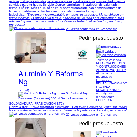
pintura, trabajos verticales, ofreciendo presupuestos sin compromiso. Todo tipo de
servicios para tu hogar. Servicio técnico, suministro i instalación de calentador,
termo, airé etc. Más de 10 años en el sector trabajando con administradores de
fincas, inmobiliarias y clientes que nos avalen nuestro trabajo.
Isabel dice:
"Excelente y recomendable en todos los aspectos. Me cambiaron un
termo eléctrico y Carmen tuvo toda la paciencia del mundo para encontrar el más
adecuado para un espacio reducido y después Roberto el instalador , puntual y
profesional ."
28 veces contratado en Cronoshare
Pedir presupuesto
Email validado
1/26
Teléfono validado
REFORMA INTEGRAL
Y CONTRUCCIONES
Aluminio Y Reforma
Aluminio PVC, RPT Y
Aluminio frio
Electricidad
Ng
Fontanería
REHABILITACION DE
FACHADA
9,8 (4)
REPARACIONES (
todo tipo de
|
reparaciones)
Barcelona (Barcelona) 08014 Sants Hostafrancs
HERRERIA (
SOLDADADURA, FRABICACION ETC)
Gonzalo dice:
"Es un magnífico profesional. Con mucha paciencia y aún con todas
las visicitudes externas supo hacer su trabajo a la perfección. Le estoy agradecido"
26 veces contratado en Cronoshare
Pedir presupuesto