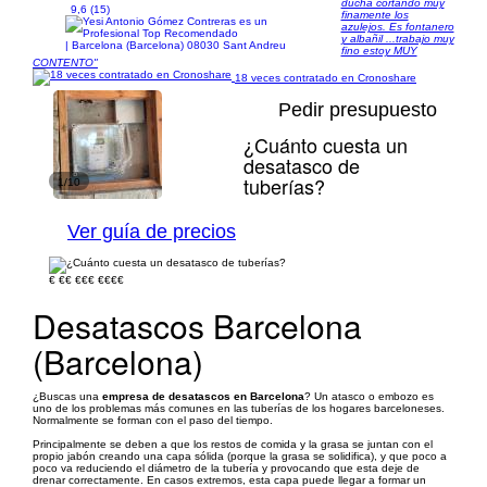
ducha cortando muy
9,6 (15)
finamente los
azulejos. Es fontanero
y albañil ...trabajo muy
| Barcelona (Barcelona) 08030 Sant Andreu
fino estoy MUY
CONTENTO"
18 veces contratado en Cronoshare
Pedir presupuesto
¿Cuánto cuesta un
desatasco de
tuberías?
1/10
Ver guía de precios
€
€€
€€€
€€€€
Desatascos Barcelona
(Barcelona)
¿Buscas una
empresa de desatascos en Barcelona
? Un atasco o embozo es
uno de los problemas más comunes en las tuberías de los hogares barceloneses.
Normalmente se forman con el paso del tiempo.
Principalmente se deben a que los restos de comida y la grasa se juntan con el
propio jabón creando una capa sólida (porque la grasa se solidifica), y que poco a
poco va reduciendo el diámetro de la tubería y provocando que esta deje de
drenar correctamente. En casos extremos, esta capa puede llegar a formar un