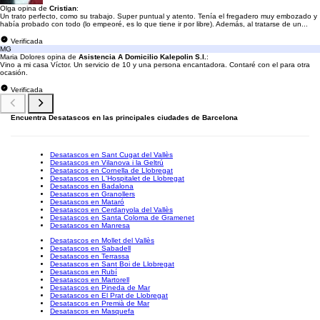
Olga opina de
Cristian
:
Un trato perfecto, como su trabajo. Super puntual y atento. Tenía el fregadero muy embozado y
había probado con todo (lo empeoré, es lo que tiene ir por libre). Además, al tratarse de un...
Verificada
MG
Maria Dolores opina de
Asistencia A Domicilio Kalepolin S.l.
:
Vino a mi casa Víctor. Un servicio de 10 y una persona encantadora. Contaré con el para otra
ocasión.
Verificada
Encuentra Desatascos en las principales ciudades de Barcelona
Desatascos en Sant Cugat del Vallès
Desatascos en Vilanova i la Geltrú
Desatascos en Cornella de Llobregat
Desatascos en L'Hospitalet de Llobregat
Desatascos en Badalona
Desatascos en Granollers
Desatascos en Mataró
Desatascos en Cerdanyola del Vallès
Desatascos en Santa Coloma de Gramenet
Desatascos en Manresa
Desatascos en Mollet del Vallès
Desatascos en Sabadell
Desatascos en Terrassa
Desatascos en Sant Boi de Llobregat
Desatascos en Rubí
Desatascos en Martorell
Desatascos en Pineda de Mar
Desatascos en El Prat de Llobregat
Desatascos en Premià de Mar
Desatascos en Masquefa