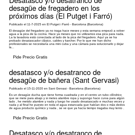
desagüe de fregadero en los
próximos días (El Putget i Farró)
Publicado el 11-7-2025 en El Putget i Farró - Barcelona (Barcelona)
El desagüe del fregadero ya no traga hace meses y esta semana empezó a volver
agua a la pica de la cocina. Hace ya meses que no utilizamos esa pica para nada.
La la lavadora está conectada al lado de la pica del fregadero. Aquí ya se ha
probado desatascador clásico, cables y karcher. Por lo que me han dicho
profesionales se necesitaría una mini cuba y una cámara para solucionarlo y dejar
la...
Pide Precio Gratis
desatasco y/o desatranco de
desagüe de bañera (Sant Gervasi)
Publicado el 15-11-2020 en Sant Gervasi - Barcelona (Barcelona)
Es un desagüe ducha que tiene forma cuadrada y en el centro un tubo cilíndrico
que se mete para abajo y si metes alambre ropa y supongo hace curva para algún
lado , he metido alambre y nada y luego he usado desatascado e muchas veces y
nada y al final he puesto en toda el agua estancada que habían dos o más dedos
de agua producto químico y nada , se ve que ya hacía tiempo tragaba muy lento .
Pide Precio Gratis
Desatasco y/o desatranco de