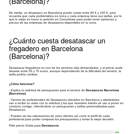
(Barcelona)?
De media, un desatasco en Barcelona puede costar entre 80 € y 150 €, pero
recuerda que cada problemática es única y cada empresa tiene sus tarifas, por lo
que lo mejor es hacer tu petición en Cronoshare para poder tener opiniones y
precios de las empresas de desatascos disponibles en tu zona.
¿Cuánto cuesta desatascar un
fregadero en Barcelona
(Barcelona)?
Desatascar fregaderos es uno de los servicios más demandados, y el precio suele
situarse entre 50 y 70 euros, aunque dependiendo de la dificultad del servicio, la
tarifa podría cambiar.
¿Cómo funciona?
- Explica tu solicitud de presupuesto para el servicio de
Desatascos Barcelona
(Barcelona)
.
- Cientos de profesionales de Desatascos ubicados en Barcelona y alrededores
van a recibir un aviso con tu solicitud y los que muestren interés se van a poner en
contacto contigo, ofreciéndote un presupuesto y tarifas personalizadas para
Desatascos.
- Puedes ver las valoraciones de otros clientes así como el perfil de cada
profesional para poder comparar los presupuestos y tomar la mejor decisión.
Pide precio Gratis para
Desatascos
.
es