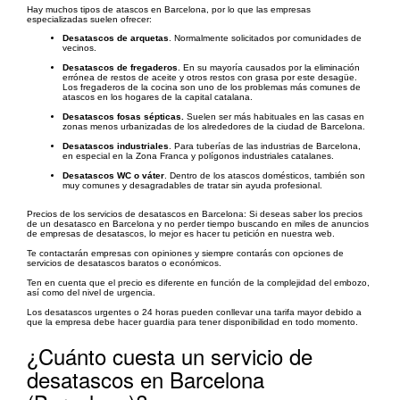
Hay muchos tipos de atascos en Barcelona, por lo que las empresas
especializadas suelen ofrecer:
Desatascos de arquetas
. Normalmente solicitados por comunidades de
vecinos.
Desatascos de fregaderos
. En su mayoría causados por la eliminación
errónea de restos de aceite y otros restos con grasa por este desagüe.
Los fregaderos de la cocina son uno de los problemas más comunes de
atascos en los hogares de la capital catalana.
Desatascos fosas sépticas.
Suelen ser más habituales en las casas en
zonas menos urbanizadas de los alrededores de la ciudad de Barcelona.
Desatascos industriales
. Para tuberías de las industrias de Barcelona,
en especial en la Zona Franca y polígonos industriales catalanes.
Desatascos WC o váter
. Dentro de los atascos domésticos, también son
muy comunes y desagradables de tratar sin ayuda profesional.
Precios de los servicios de desatascos en Barcelona: Si deseas saber los precios
de un desatasco en Barcelona y no perder tiempo buscando en miles de anuncios
de empresas de desatascos, lo mejor es hacer tu petición en nuestra web.
Te contactarán empresas con opiniones y siempre contarás con opciones de
servicios de desatascos baratos o económicos.
Ten en cuenta que el precio es diferente en función de la complejidad del embozo,
así como del nivel de urgencia.
Los desatascos urgentes o 24 horas pueden conllevar una tarifa mayor debido a
que la empresa debe hacer guardia para tener disponibilidad en todo momento.
¿Cuánto cuesta un servicio de
desatascos en Barcelona