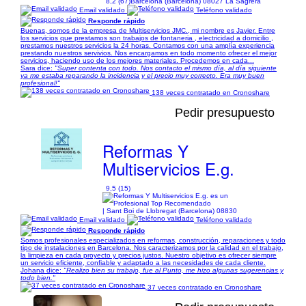
8,2 (67)
Barcelona (Barcelona) 08027 La Sagrera
Email validado
Teléfono validado
Responde rápido
Buenas, somos de la empresa de Multiservicios JMC., mi nombre es Javier. Entre
los servicios que prestamos son trabajos de fontaneria , electricidad a domicilio ,
prestamos nuestros servicios la 24 horas. Contamos con una amplía experiencia
prestando nuestros servivios. Nos encargamos en todo momento ofrecer el mejor
servicios, haciendo uso de los mejores materiales. Procedemos en cada...
Sara dice:
"Super contenta con todo. Nos contacto el mismo día, al día siguiente
ya me estaba reparando la incidencia y el precio muy correcto. Era muy buen
profesional!"
138 veces contratado en Cronoshare
Pedir presupuesto
Reformas Y
Multiservicios E.g.
9,5 (15)
| Sant Boi de Llobregat (Barcelona) 08830
Email validado
Teléfono validado
Responde rápido
Somos profesionales especializados en reformas, construcción, reparaciones y todo
tipo de instalaciones en Barcelona. Nos caracterizamos por la calidad en el trabajo,
la limpieza en cada proyecto y precios justos. Nuestro objetivo es ofrecer siempre
un servicio eficiente, confiable y adaptado a las necesidades de cada cliente.
Johana dice:
"Realizo bien su trabajo, fue al Punto, me hizo algunas sugerencias y
todo bien."
37 veces contratado en Cronoshare