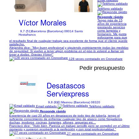
Email validado
1/12
Teléfono validado
Responde rápido
Víctor Morales
Tengo más de 15
años de experiencia
prestando servicios
como lampista y
9,7 (51)
Barcelona (Barcelona) 08014 Sants
fontanero. Me gusta
Hostafrancs
esforzarme para que
el resultado final de cualquier trabajo sea excelente de forma que el cliente quede
satisfecho.
Alejandra dice:
"Muy buen profesional y siguiendo estrictamente todas las medidas
de seguridad. Si vuelvo a tener algún problema en el piso lo volveré a llamar sin
lugar a dudas. Gracias Víctor!"
128 veces contratado en Cronoshare
Pedir presupuesto
Desatascos
Serviexpress
9,8 (9)
El Masnou (Barcelona) 08320
Email validado
Teléfono validado
Responde rápido
Experiencia de casi 20 años en desatascos de todo tipo de tubería, tengo el
suficiente conocimiento de enfrentar cualquier tipo de atasco como fregaderos,
duchas, inodoros, cocinas, bajantes, sifones, arquetas etc...
Francisco dice:
"Todo bien. Parecía un trabajo sencillo pero se complicó en el último
momento y supieron resolverlo a la perfección y con total profesionalidad."
27 veces contratado en Cronoshare