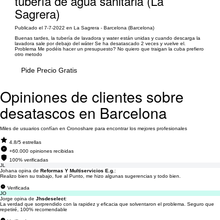
tubería de agua sanitaria (La
Sagrera)
Publicado el 7-7-2022 en La Sagrera - Barcelona (Barcelona)
Buenas tardes, la tubería de lavadora y water están unidas y cuando descarga la
lavadora sale por debajo del wáter Se ha desatascado 2 veces y vuelve el.
Problema Me podéis hacer un presupuesto? No quiero que traigan la cuba prefiero
otro metodo
Pide Precio Gratis
Opiniones de clientes sobre
desatascos en Barcelona
Miles de usuarios confían en Cronoshare para encontrar los mejores profesionales
4.8/5 estrellas
+60.000 opiniones recibidas
100% verificadas
JL
Johana opina de
Reformas Y Multiservicios E.g.
:
Realizo bien su trabajo, fue al Punto, me hizo algunas sugerencias y todo bien.
Verificada
JO
Jorge opina de
Jhsdeselect
:
La verdad que sorprendido con la rapidez y eficacia que solventaron el problema. Seguro que
repetiré, 100% recomendable