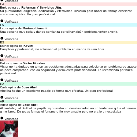
Verificada
EA
Enric opina de
Reformas Y Servicios J&g
:
Su puntualidad, diligencia, dedicación y efectividad, sirvieron para hacer un trabajo excelente
con suma rapidez. Un gran profesional.
Verificada
LA
Laura opina de
Mariano Limachi
:
Una persona muy seria y dando confianza por si hay algún problema volver a venir.
Verificada
ES
Esther opina de
Kevin
:
Cumplidor y profesional, me solucionó el problema en menos de una hora.
Verificada
DO
Dolors opina de
Víctor Morales
:
Víctor no ha dudado en tomar las decisiones adecuadas para solucionar un problema de atasco
un poco complicado, eso da seguridad y demuestra profesionalidad. Lo recomiendo por buen
profesional
Verificada
CA
Carla opina de
Jose Abel
:
Abel ha hecho un excelente trabajo de forma muy efectiva. Un gran profesional
Verificada
AR
Adela opina de
Jose Abel
:
Al final elegí al Sr Abel de papilla xq buscaba un desatascador, no un fontanero q fue el primero
q me llamo. De todas formas el fontanero fíe muy amable pero no era lo q necesitaba
Verificada