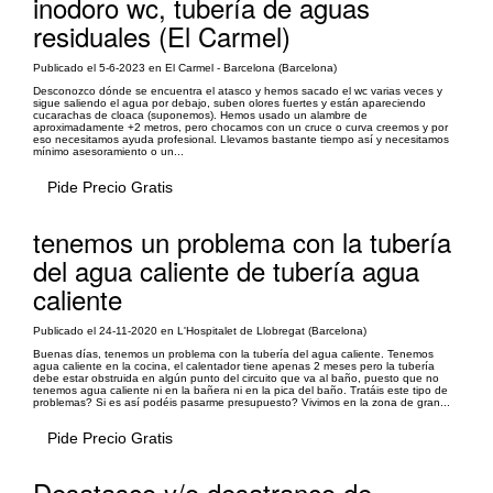
inodoro wc, tubería de aguas
residuales (El Carmel)
Publicado el 5-6-2023 en El Carmel - Barcelona (Barcelona)
Desconozco dónde se encuentra el atasco y hemos sacado el wc varias veces y
sigue saliendo el agua por debajo, suben olores fuertes y están apareciendo
cucarachas de cloaca (suponemos). Hemos usado un alambre de
aproximadamente +2 metros, pero chocamos con un cruce o curva creemos y por
eso necesitamos ayuda profesional. Llevamos bastante tiempo así y necesitamos
mínimo asesoramiento o un...
Pide Precio Gratis
tenemos un problema con la tubería
del agua caliente de tubería agua
caliente
Publicado el 24-11-2020 en L'Hospitalet de Llobregat (Barcelona)
Buenas días, tenemos un problema con la tubería del agua caliente. Tenemos
agua caliente en la cocina, el calentador tiene apenas 2 meses pero la tubería
debe estar obstruida en algún punto del circuito que va al baño, puesto que no
tenemos agua caliente ni en la bañera ni en la pica del baño. Tratáis este tipo de
problemas? Si es así podéis pasarme presupuesto? Vivimos en la zona de gran...
Pide Precio Gratis
Desatasco y/o desatranco de