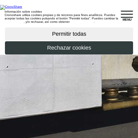
Información sobre cookies
Cronoshare utiliza cookies propias y de terceros para fines analíticos. Puedes
aceptar todas las cookies pulsando el botón “Permitir todas”. Puedes cambiar la
MENU
configuración
, y/o rechazar, así como obtener
más información
.