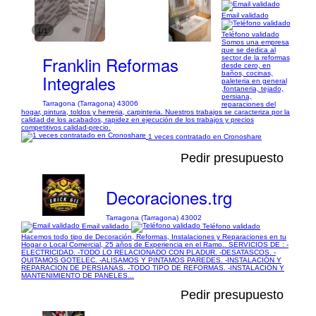
Email validado
1/1
Teléfono validado
Somos una empresa
que se dedica al
Franklin Reformas
sector de la reformas
desde cero, en
baños, cocinas,
Integrales
paleteria en general
,fontaneria, tejado,
persiana,
Tarragona (Tarragona) 43006
reparaciones del
hogar, pintura, toldos y herreria, carpinteria. Nuestros trabajos se caracteriza por la
calidad de los acabados, rapidez en ejecución de los trabajos y precios
competitivos calidad-precio.
1 veces contratado en Cronoshare
Pedir presupuesto
Decoraciones.trg
Tarragona (Tarragona) 43002
Email validado
Teléfono validado
Hacemos todo tipo de Decoración, Reformas, Instalaciones y Reparaciones en tu
Hogar o Local Comercial, 25 años de Experiencia en el Ramo.. SERVICIOS DE : -
ELECTRICIDAD. -TODO LO RELACIONADO CON PLADUR. -DESATASCOS. -
QUITAMOS GOTELEC. -ALISAMOS Y PINTAMOS PAREDES. -INSTALACIÓN Y
REPARACION DE PERSIANAS. -TODO TIPO DE REFORMAS. -INSTALACIÓN Y
MANTENIMIENTO DE PANELES...
Pedir presupuesto