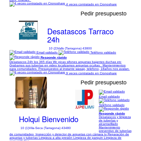
4 veces contratado en Cronoshare
Pedir presupuesto
Desatascos Tarraco
24h
10 (2)
Valls (Tarragona) 43800
Email validado
Teléfono validado
Responde rápido
Desatascos 24h los 365 días Wc picas sifones arquetas bajantes duchas etc
Grabamos sus tuberías en video localizamos arquetas ocultas.. Mantenimientos
para comunidades. Presupuestos al instante wasap, telefono, 18años nos avalan.
9 veces contratado en Cronoshare
Pedir presupuesto
Email validado
1/4
Teléfono validado
Responde rápido
Holqui Bienvenido
Desatascos y limpieza
de tuberías y
alcantarillado
Mantenimiento
10 (1)
Vila-Seca (Tarragona) 43480
preventivo de tuberías
de comunidades, Inspección y detector de arquetas con cámara tv Reparación de
arquetas y tuberías Limpieza a alta presión Limpieza de parquin Limpieza de