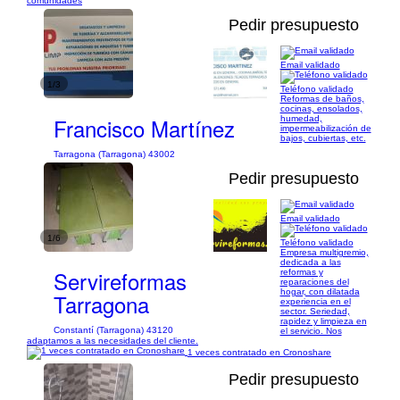
comunidades
Pedir presupuesto
Email validado
1/3
Teléfono validado
Reformas de baños,
cocinas, ensolados,
Francisco Martínez
humedad,
impermeabilización de
bajos, cubiertas, etc.
Tarragona (Tarragona) 43002
Pedir presupuesto
Email validado
1/6
Teléfono validado
Empresa multigremio,
dedicada a las
Servireformas
reformas y
reparaciones del
hogar, con dilatada
Tarragona
experiencia en el
sector. Seriedad,
rapidez y limpieza en
Constantí (Tarragona) 43120
el servicio. Nos
adaptamos a las necesidades del cliente.
1 veces contratado en Cronoshare
Pedir presupuesto