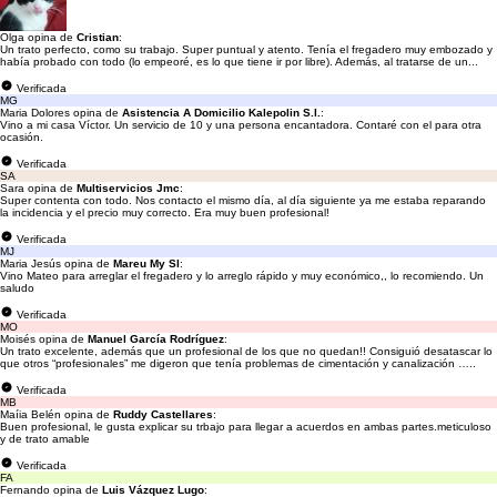
Olga opina de
Cristian
:
Un trato perfecto, como su trabajo. Super puntual y atento. Tenía el fregadero muy embozado y
había probado con todo (lo empeoré, es lo que tiene ir por libre). Además, al tratarse de un...
Verificada
MG
Maria Dolores opina de
Asistencia A Domicilio Kalepolin S.l.
:
Vino a mi casa Víctor. Un servicio de 10 y una persona encantadora. Contaré con el para otra
ocasión.
Verificada
SA
Sara opina de
Multiservicios Jmc
:
Super contenta con todo. Nos contacto el mismo día, al día siguiente ya me estaba reparando
la incidencia y el precio muy correcto. Era muy buen profesional!
Verificada
MJ
Maria Jesús opina de
Mareu My Sl
:
Vino Mateo para arreglar el fregadero y lo arreglo rápido y muy económico,, lo recomiendo. Un
saludo
Verificada
MO
Moisés opina de
Manuel García Rodríguez
:
Un trato excelente, además que un profesional de los que no quedan!! Consiguió desatascar lo
que otros “profesionales” me digeron que tenía problemas de cimentación y canalización …..
Verificada
MB
Maíia Belén opina de
Ruddy Castellares
:
Buen profesional, le gusta explicar su trbajo para llegar a acuerdos en ambas partes.meticuloso
y de trato amable
Verificada
FA
Fernando opina de
Luis Vázquez Lugo
: