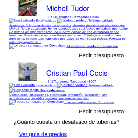
Michell Tudor
8,6 (3)
Tarragona (Tarragona) 43004
Email validado
Teléfono validado
Jesus dice:
"Disponía de tres presupuestos, después de valorarlos me decidí por
Michell. No me equivoque, Hemos quedado muy satisfechos del trabajo que realizo.
Se trataba de impermeabilizar una cubierta edificio de una comunidad donde
teníamos filtraciones de agua de lluvia importantes, El trabajo que realizo como
profesional perfecto Los materiales que utilizo de muy buena calidad. Persona de
trato muy agradable. "
14 veces contratado en Cronoshare
Pedir presupuesto
Cristian Paul Cocis
7 (1)
Tarragona (Tarragona) 43007
Email validado
Teléfono validado
Responde rápido
Construcción, instalaciones, electricidad, fontanería, calefacción, aire
acondicionado, muebles, piscinas, mantenimientos, etc.
5 veces contratado en Cronoshare
Pedir presupuesto
¿Cuánto cuesta un desatasco de tuberías?
Ver guía de precios