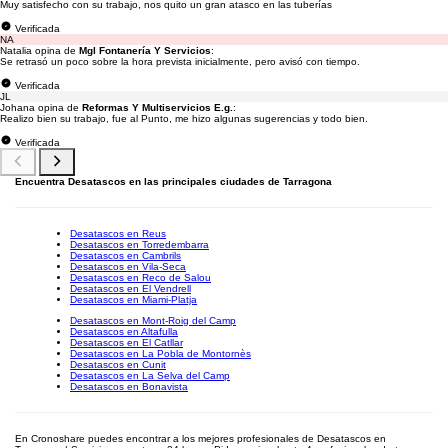
Muy satisfecho con su trabajo, nos quito un gran atasco en las tuberías
Verificada
NA
Natalia opina de
Mgl Fontanería Y Servicios
:
Se retrasó un poco sobre la hora prevista inicialmente, pero avisó con tiempo.
Verificada
JL
Johana opina de
Reformas Y Multiservicios E.g.
:
Realizo bien su trabajo, fue al Punto, me hizo algunas sugerencias y todo bien.
Verificada
Encuentra Desatascos en las principales ciudades de Tarragona
Desatascos en Reus
Desatascos en Torredembarra
Desatascos en Cambrils
Desatascos en Vila-Seca
Desatascos en Reco de Salou
Desatascos en El Vendrell
Desatascos en Miami-Platja
Desatascos en Mont-Roig del Camp
Desatascos en Altafulla
Desatascos en El Catllar
Desatascos en La Pobla de Montornès
Desatascos en Cunit
Desatascos en La Selva del Camp
Desatascos en Bonavista
En Cronoshare puedes encontrar a los mejores profesionales de Desatascos en