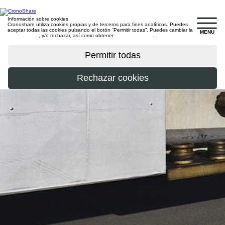
Información sobre cookies
Cronoshare utiliza cookies propias y de terceros para fines analíticos. Puedes
aceptar todas las cookies pulsando el botón “Permitir todas”. Puedes cambiar la
MENU
configuración
, y/o rechazar, así como obtener
más información
.