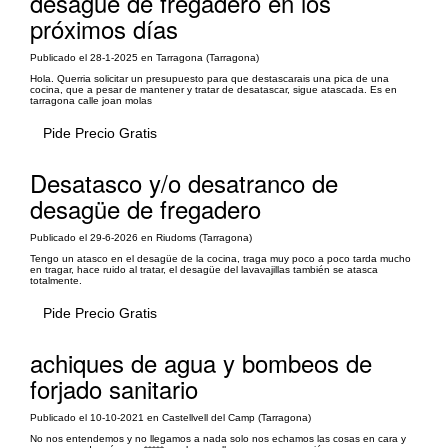
desagüe de fregadero en los
próximos días
Publicado el 28-1-2025 en Tarragona (Tarragona)
Hola. Querria solicitar un presupuesto para que destascarais una pica de una
cocina, que a pesar de mantener y tratar de desatascar, sigue atascada. Es en
tarragona calle joan molas
Pide Precio Gratis
Desatasco y/o desatranco de
desagüe de fregadero
Publicado el 29-6-2026 en Riudoms (Tarragona)
Tengo un atasco en el desagüe de la cocina, traga muy poco a poco tarda mucho
en tragar, hace ruido al tratar, el desagüe del lavavajillas también se atasca
totalmente.
Pide Precio Gratis
achiques de agua y bombeos de
forjado sanitario
Publicado el 10-10-2021 en Castellvell del Camp (Tarragona)
No nos entendemos y no llegamos a nada solo nos echamos las cosas en cara y