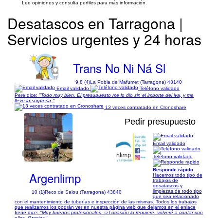
Lee opiniones y consulta perfiles para más información.
Desatascos en Tarragona |
Servicios urgentes y 24 horas
Trans No Ni Ná Sl
9,8 (4)
La Pobla de Mafumet (Tarragona) 43140
Email validado
Teléfono validado
Pere dice:
"Todo muy bien. El presupuesto me lo dio sin el importe del iva, y me
lleve la sorpresa."
13 veces contratado en Cronoshare
Pedir presupuesto
Email validado
1/2
Teléfono validado
Responde rápido
Argenlimp
Hacemos todo tipo de
trabajos de
desatascos y
limpiezas de todo tipo
10 (1)
Reco de Salou (Tarragona) 43840
que sea relacionado
con el mantenimiento de tuberías e inspección de las mismas. Todos los trabajos
que realizamos los podrán ver en nuestra página web que dejamos en el enlace
Irene dice:
"Muy buenos profesionales, si l ocasión lo requiere, volveré a contar con
ellos. Gracias."