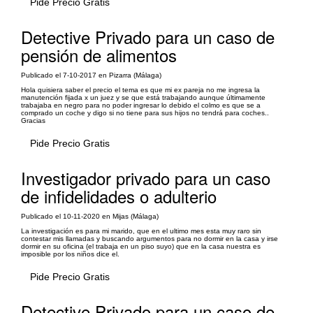
Pide Precio Gratis
Detective Privado para un caso de
pensión de alimentos
Publicado el 7-10-2017 en Pizarra (Málaga)
Hola quisiera saber el precio el tema es que mi ex pareja no me ingresa la
manutención fijada x un juez y se que está trabajando aunque últimamente
trabajaba en negro para no poder ingresar lo debido el colmo es que se a
comprado un coche y digo si no tiene para sus hijos no tendrá para coches..
Gracias
Pide Precio Gratis
Investigador privado para un caso
de infidelidades o adulterio
Publicado el 10-11-2020 en Mijas (Málaga)
La investigación es para mi marido, que en el ultimo mes esta muy raro sin
contestar mis llamadas y buscando argumentos para no dormir en la casa y irse
dormir en su oficina (el trabaja en un piso suyo) que en la casa nuestra es
imposible por los niños dice el.
Pide Precio Gratis
Detective Privado para un caso de