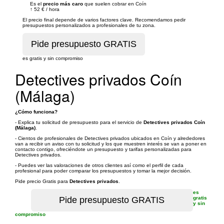
Es el
precio más caro
que suelen cobrar en Coín
↑
52 €
/
hora
El precio final depende de varios factores clave. Recomendamos pedir
presupuestos personalizados a profesionales de tu zona.
es gratis y sin compromiso
Detectives privados Coín
(Málaga)
¿Cómo funciona?
- Explica tu solicitud de presupuesto para el servicio de
Detectives privados Coín
(Málaga)
.
- Cientos de profesionales de Detectives privados ubicados en Coín y alrededores
van a recibir un aviso con tu solicitud y los que muestren interés se van a poner en
contacto contigo, ofreciéndote un presupuesto y tarifas personalizadas para
Detectives privados.
- Puedes ver las valoraciones de otros clientes así como el perfil de cada
profesional para poder comparar los presupuestos y tomar la mejor decisión.
Pide precio Gratis para
Detectives privados
.
es
gratis
y sin
compromiso