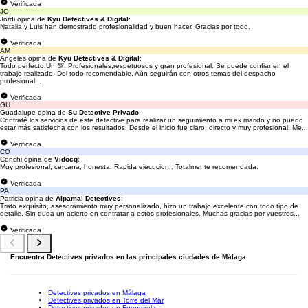
Verificada
JO
Jordi opina de
Kyu Detectives & Digital
:
Natalia y Luis han demostrado profesionalidad y buen hacer. Gracias por todo.
Verificada
AM
Angeles opina de
Kyu Detectives & Digital
:
Todo perfecto.Un 💯. Profesionales,respetuosos y gran profesional. Se puede confiar en el
trabajo realizado. Del todo recomendable. Aún seguirán con otros temas del despacho
profesional...
Verificada
GU
Guadalupe opina de
Su Detective Privado
:
Contraté los servicios de este detective para realizar un seguimiento a mi ex marido y no puedo
estar más satisfecha con los resultados. Desde el inicio fue claro, directo y muy profesional. Me...
Verificada
CO
Conchi opina de
Vidocq
:
Muy profesional, cercana, honesta. Rapida ejecucion,. Totalmente recomendada.
Verificada
PA
Patricia opina de
Alpamal Detectives
:
Trato exquisito, asesoramiento muy personalizado, hizo un trabajo excelente con todo tipo de
detalle. Sin duda un acierto en contratar a estos profesionales. Muchas gracias por vuestros...
Verificada
Encuentra Detectives privados en las principales ciudades de Málaga
Detectives privados en Málaga
Detectives privados en Torre del Mar
Detectives privados en Fuengirola