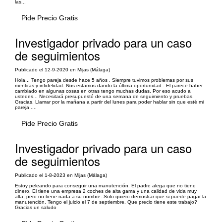
las...
Pide Precio Gratis
Investigador privado para un caso
de seguimientos
Publicado el 12-9-2020 en Mijas (Málaga)
Hola... Tengo pareja desde hace 5 años . Siempre tuvimos problemas por sus
mentiras y infidelidad. Nos estamos dando la última oportunidad . El parece haber
cambiado en algunas cosas en otras tengo muchas dudas. Por eso acudo a
ustedes... Necesitará presupuestó de una semana de seguimiento y pruebas.
Gracias. Llamar por la mañana a partir del lunes para poder hablar sin que esté mi
pareja ....
Pide Precio Gratis
Investigador privado para un caso
de seguimientos
Publicado el 1-8-2023 en Mijas (Málaga)
Estoy peleando para conseguir una manutención. El padre alega que no tiene
dinero. El tiene una empresa 2 coches de alta gama y una calidad de vida muy
alta, pero no tiene nada a su nombre. Solo quiero demostrar que si puede pagar la
manutención. Tengo el juicio el 7 de septiembre. Que precio tiene este trabajo?
Gracias un saludo