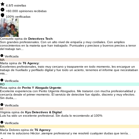
4.8/5 estrellas
+60.000 opiniones recibidas
100% verificadas
Consuelo opina de
Detectives Tech
:
Son grandes profesionales. Con un alto nivel de empatía y muy cordiales. Con amplios
conocimientos en la materia que han trabajado. Puntuales y precisos y buenos precios a tenor
del trabajo tan...
Verificada
MA
Marta opina de
T6 Agency
:
Excelentes profesionales, trato muy cercano y trasparente en todo momento, les encargue un
trabajo de huellado y perfilado digital y fue todo un acierto, tenemos el informe que necesitaban
mis...
Verificada
RO
Rosa opina de
Perito Y Abogado Urgente
:
Excelente experiencia con Perito Urgente Abogados. Me trataron con mucha profesionalidad y
cercanía desde el primer momento. El servicio de detective fue rápido, discreto y muy efectivo.
Sin duda,...
Verificada
VI
Virginia opina de
Kyu Detectives & Digital
:
Luis ha sido un excelente profesional. Sin duda lo recomiendo al 100%
Verificada
MA
María Dolores opina de
T6 Agency
:
A mí me lo soluciono Héctor ,siempre profesional y me resolvió cualquier dudas que tenía. .