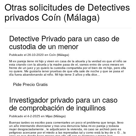
Otras solicitudes de Detectives
privados Coín (Málaga)
Detective Privado para un caso de
custodia de un menor
Publicado el 26-10-2020 en Coín (Málaga)
Mi ex pareja tiene mi hijo y viven en casa de la abuela y la verdad es que el niño se
esta criando con la abuela y la madre pasa de el, vamos entro de unos meses en
frente de un juez y yo quiero la custodia compartida por el bien de mi hijo, pero ella
no quiere. Me gustaría tener pruebas de que ella sale de noche y que se pasa el
día fuera abandonando al niño. Mi hijo tiene 3 años y ella dice...
Pide Precio Gratis
Investigador privado para un caso
de comprobación de inquilinos
Publicado el 4-2-2025 en Mijas (Málaga)
Buenas tardes os escribo para comentarles un poco el problema que tengo, llevo
un año intentando divorciarse y tras una denuncia falsa mi ex pareja y todavia
mujer desgraciadamente , le adjudicaron la vivienda, mi caso se archivó pero es
peligroso acercarse por el miedo a las represalias tal y como está la ley de v. G. , la
cosa es que desde hace meses vive ella allí con su hermana y tengo que...