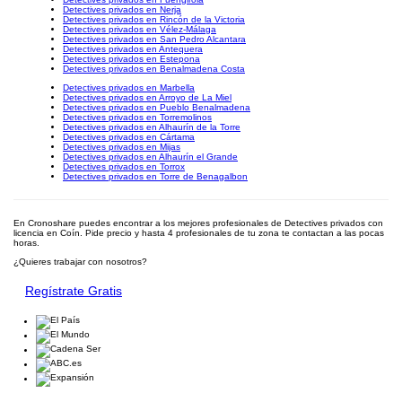
Detectives privados en Nerja
Detectives privados en Rincón de la Victoria
Detectives privados en Vélez-Málaga
Detectives privados en San Pedro Alcantara
Detectives privados en Antequera
Detectives privados en Estepona
Detectives privados en Benalmadena Costa
Detectives privados en Marbella
Detectives privados en Arroyo de La Miel
Detectives privados en Pueblo Benalmadena
Detectives privados en Torremolinos
Detectives privados en Alhaurín de la Torre
Detectives privados en Cártama
Detectives privados en Mijas
Detectives privados en Alhaurín el Grande
Detectives privados en Torrox
Detectives privados en Torre de Benagalbon
En Cronoshare puedes encontrar a los mejores profesionales de Detectives privados con
licencia en Coín. Pide precio y hasta 4 profesionales de tu zona te contactan a las pocas
horas.
¿Quieres trabajar con nosotros?
Regístrate Gratis