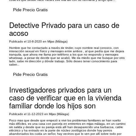
Pide Precio Gratis
Detective Privado para un caso de
acoso
Publicado el 10-8-2020 en Mijas (Málaga)
Hombre que he contactado a través de tinder, cuyo nombre real conozco, con
interacción sexual en físico y mensajes entre ambos , al que pedía que me dejara
tranquila, que ahora me llama por teléfono a los que no respondo y mensajes
whatssap, a pesar de decirle que se acabó. Me da miedo que me busque por otro
lado, sabe mi dirección y dónde trabajo. Sólo deseo tener conocimiento para
saber...
Pide Precio Gratis
Investigadores privados para un
caso de verificar que en la vivienda
familiar donde los hijos son
Publicado el 11-12-2023 en Mijas (Málaga)
Poco mas que desde que empezó a vivir los problemas familiares se han vuelto
más difíciles, es una casa con parcela en entrerrios en mijas málaga, en un camino
sin salida y desde que su pareja está allí han desaparecido una barbacoa, cable
eléctrico y ha entrado en la parte de núcleo zoológicos donde hay perros
abandonados los cuida un señor, hay vecinos que lo ven por allí sobre todo por