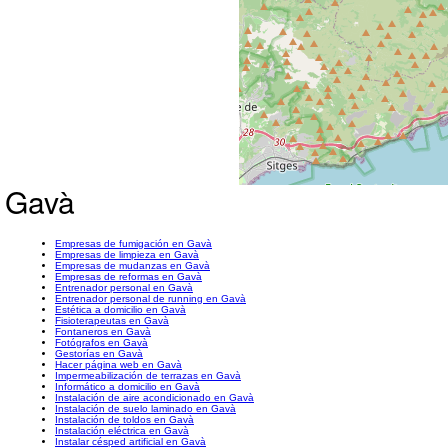
n Gavà
Empresas de fumigación en Gavà
Empresas de limpieza en Gavà
Empresas de mudanzas en Gavà
Empresas de reformas en Gavà
Entrenador personal en Gavà
Entrenador personal de running en Gavà
Estética a domicilio en Gavà
Fisioterapeutas en Gavà
Fontaneros en Gavà
Fotógrafos en Gavà
Gestorías en Gavà
Hacer página web en Gavà
Impermeabilización de terrazas en Gavà
Informático a domicilio en Gavà
Instalación de aire acondicionado en Gavà
Instalación de suelo laminado en Gavà
Instalación de toldos en Gavà
Instalación eléctrica en Gavà
Instalar césped artificial en Gavà