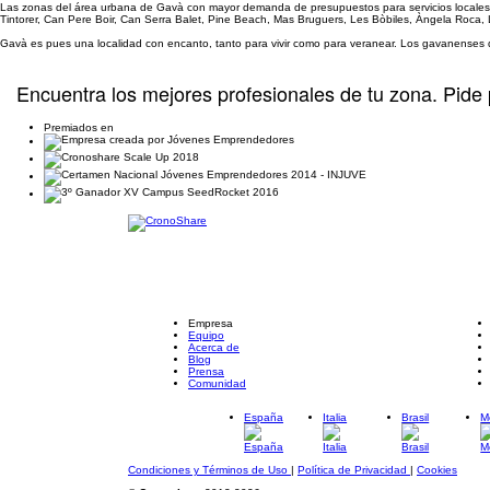
Las zonas del área urbana de Gavà con mayor demanda de presupuestos para servicios locales so
Tintorer, Can Pere Boir, Can Serra Balet, Pine Beach, Mas Bruguers, Les Bòbiles, Àngela Roca, 
Gavà es pues una localidad con encanto, tanto para vivir como para veranear. Los gavanenses di
Encuentra los mejores profesionales de tu zona. Pide 
Premiados en
Empresa
Equipo
Acerca de
Blog
Prensa
Comunidad
España
Italia
Brasil
M
Condiciones y Términos de Uso
|
Política de Privacidad
|
Cookies