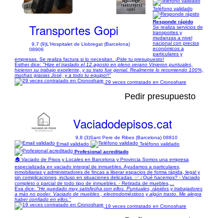
1/2
Teléfono validado
Responde rápido
Transportes Gopi
Se realiza servicios de
transportes y
mudanzas a nivel
nacional con precios
9,7 (9)
L'Hospitalet de Llobregat (Barcelona)
económicos a
08906
particulares y
empresas. Se realiza factura si lo necesitan. ¡Pide tu presupuesto!
Esther dice:
"Hize el traslado el 12 agosto en pleno verano Vinieron puntuales,
hicieron su trabajo excelente, y su trato fue genial. Realmente lo recomiendo 100%,
muchas gracias José, y a todo tu equipo!!"
29 veces contratado en Cronoshare
Pedir presupuesto
Vaciadodepisos.cat
9,8 (3)
Sant Pere de Ribes (Barcelona) 08810
Email validado
Teléfono validado
Profesional acreditado
🏠 Vaciado de Pisos y Locales en Barcelona y Provincia Somos una empresa
especializada en vaciado integral de inmuebles. Ayudamos a particulares,
inmobiliarias y administradores de fincas a liberar espacios de forma rápida, legal y
sin complicaciones, incluso en situaciones delicadas. ✅ ¿Qué hacemos? - Vaciado
completo o parcial de todo tipo de inmuebles. - Retirada de muebles,...
Eva dice:
"He quedado muy satisfecha con ellos. Puntuales, rápidos y trabajadores
a más no poder. Vaciado de muebles , electrodomésticos y algún trasto. Me alegra
haber confiado en ellos."
19 veces contratado en Cronoshare