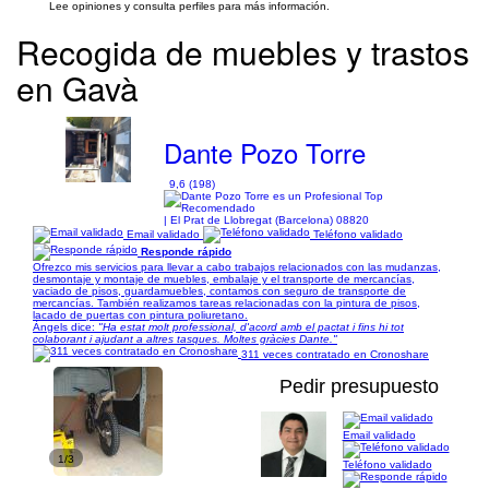
Lee opiniones y consulta perfiles para más información.
Recogida de muebles y trastos
en Gavà
Dante Pozo Torre
9,6 (198)
| El Prat de Llobregat (Barcelona) 08820
Email validado
Teléfono validado
Responde rápido
Ofrezco mis servicios para llevar a cabo trabajos relacionados con las mudanzas,
desmontaje y montaje de muebles, embalaje y el transporte de mercancías,
vaciado de pisos, guardamuebles, contamos con seguro de transporte de
mercancías. También realizamos tareas relacionadas con la pintura de pisos,
lacado de puertas con pintura poliuretano.
Àngels dice:
"Ha estat molt professional, d'acord amb el pactat i fins hi tot
colaborant i ajudant a altres tasques. Moltes gràcies Dante."
311 veces contratado en Cronoshare
Pedir presupuesto
Email validado
1/3
Teléfono validado