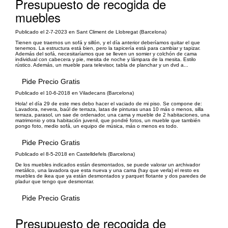
Presupuesto de recogida de
muebles
Publicado el 2-7-2023 en Sant Climent de Llobregat (Barcelona)
Tienen que traernos un sofá y sillón, y el día anterior deberíamos quitar el que
tenemos. La estructura está bien, pero la tapicería está para cambiar y tapizar.
Además del sofá, necesitaríamos que se lleven un somier y colchón de cama
individual con cabecera y pie, mesita de noche y lámpara de la mesita. Estilo
rústico. Además, un mueble para televisor, tabla de planchar y un dvd a...
Pide Precio Gratis
Publicado el 10-6-2018 en Viladecans (Barcelona)
Hola! el día 29 de este mes debo hacer el vaciado de mi piso. Se compone de:
Lavadora, nevera, baúl de terraza, latas de pinturas unas 10 más o menos, silla
terraza, parasol, un sae de ordenador, una cama y mueble de 2 habitaciones, una
matrimonio y otra habitación juvenil, que pondré fotos, un mueble que también
pongo foto, medio sofá, un equipo de música, más o menos es todo.
Pide Precio Gratis
Publicado el 8-5-2018 en Castelldefels (Barcelona)
De los muebles indicados están desmontados, se puede valorar un archivador
metálico, una lavadora que esta nueva y una cama (hay que verla) el resto es
muebles de ikea que ya están desmontados y parquet flotante y dos paredes de
pladur que tengo que desmontar.
Pide Precio Gratis
Presupuesto de recogida de