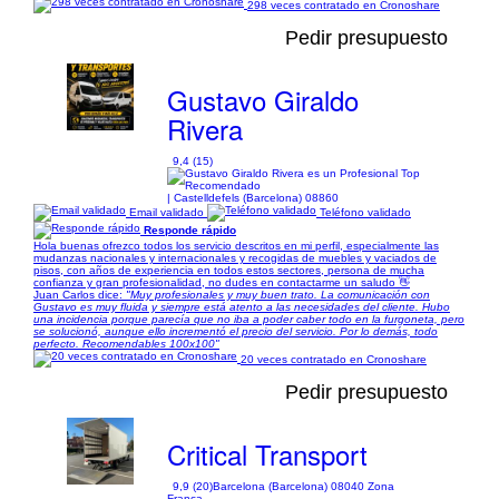
298 veces contratado en Cronoshare
Pedir presupuesto
Gustavo Giraldo
Rivera
9,4 (15)
| Castelldefels (Barcelona) 08860
Email validado
Teléfono validado
Responde rápido
Hola buenas ofrezco todos los servicio descritos en mi perfil, especialmente las
mudanzas nacionales y internacionales y recogidas de muebles y vaciados de
pisos, con años de experiencia en todos estos sectores, persona de mucha
confianza y gran profesionalidad, no dudes en contactarme un saludo 👋
Juan Carlos dice:
"Muy profesionales y muy buen trato. La comunicación con
Gustavo es muy fluida y siempre está atento a las necesidades del cliente. Hubo
una incidencia porque parecía que no iba a poder caber todo en la furgoneta, pero
se solucionó, aunque ello incrementó el precio del servicio. Por lo demás, todo
perfecto. Recomendables 100x100"
20 veces contratado en Cronoshare
Pedir presupuesto
Critical Transport
9,9 (20)
Barcelona (Barcelona) 08040 Zona
Franca