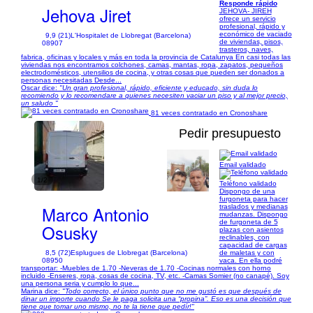
Responde rápido
Jehova Jiret
JEHOVA- JIREH
ofrece un servicio
profesional, rápido y
económico de vaciado
9,9 (21)
L'Hospitalet de Llobregat (Barcelona)
de viviendas, pisos,
08907
trasteros, naves,
fabrica, oficinas y locales y más en toda la provincia de Catalunya En casi todas las
viviendas nos encontramos colchones, camas, mantas, ropa, zapatos, pequeños
electrodomésticos, utensilios de cocina, y otras cosas que pueden ser donados a
personas necesitadas Desde...
Oscar dice:
"Un gran profesional, rápido, eficiente y educado, sin duda lo
recomiendo y lo recomendare a quienes necesiten vaciar un piso y al mejor precio,
un saludo "
81 veces contratado en Cronoshare
Pedir presupuesto
Email validado
1/2
Teléfono validado
Dispongo de una
furgoneta para hacer
Marco Antonio
traslados y medianas
mudanzas. Dispongo
de furgoneta de 5
Osusky
plazas con asientos
reclinables, con
capacidad de cargas
8,5 (72)
Esplugues de Llobregat (Barcelona)
de maletas y con
08950
vaca. En ella podré
transportar: -Muebles de 1.70 -Neveras de 1.70 -Cocinas normales con horno
incluido -Enseres, ropa, cosas de cocina, TV, etc. -Camas Somier (no canapé). Soy
una persona seria y cumplo lo que...
Marina dice:
"Todo correcto, el único punto que no me gustó es que después de
dinar un importe cuando Se le paga solicita una “propina”. Eso es una decisión que
tiene que tomar uno mismo, no te la tiene que pedír!"