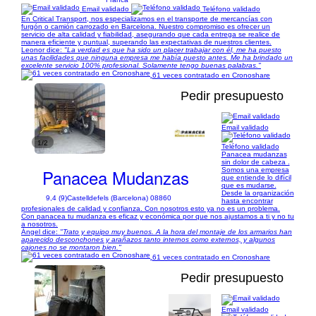
Email validado
Teléfono validado
En Critical Transport, nos especializamos en el transporte de mercancías con
furgón o camión carrozado en Barcelona. Nuestro compromiso es ofrecer un
servicio de alta calidad y fiabilidad, asegurando que cada entrega se realice de
manera eficiente y puntual, superando las expectativas de nuestros clientes.
Leonor dice:
"La verdad es que ha sido un placer trabajar con él, me ha puesto
unas facilidades que ninguna empresa me había puesto antes. Me ha brindado un
excelente servicio 100% profesional. Solamente tengo buenas palabras."
61 veces contratado en Cronoshare
Pedir presupuesto
Email validado
1/2
Teléfono validado
Panacea mudanzas
sin dolor de cabeza .
Panacea Mudanzas
Somos una empresa
que entiende lo difícil
que es mudarse.
Desde la organización
9,4 (9)
Castelldefels (Barcelona) 08860
hasta encontrar
profesionales de calidad y confianza. Con nosotros esto ya no es un problema.
Con panacea tu mudanza es eficaz y económica por que nos ajustamos a ti y no tu
a nosotros.
Ángel dice:
"Trato y equipo muy buenos. A la hora del montaje de los armarios han
aparecido desconchones y arañazos tanto internos como externos, y algunos
cajones no se montaron bien."
61 veces contratado en Cronoshare
Pedir presupuesto
Email validado