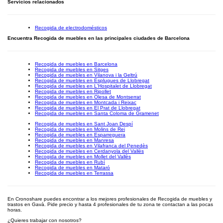
Servicios relacionados
Recogida de electrodomésticos
Encuentra Recogida de muebles en las principales ciudades de Barcelona
Recogida de muebles en Barcelona
Recogida de muebles en Sitges
Recogida de muebles en Vilanova i la Geltrú
Recogida de muebles en Esplugues de Llobregat
Recogida de muebles en L'Hospitalet de Llobregat
Recogida de muebles en Ripollet
Recogida de muebles en Olesa de Montserrat
Recogida de muebles en Montcada i Reixac
Recogida de muebles en El Prat de Llobregat
Recogida de muebles en Santa Coloma de Gramenet
Recogida de muebles en Sant Joan Despí
Recogida de muebles en Molins de Rei
Recogida de muebles en Esparreguera
Recogida de muebles en Manresa
Recogida de muebles en Vilafranca del Penedès
Recogida de muebles en Cerdanyola del Vallès
Recogida de muebles en Mollet del Vallès
Recogida de muebles en Rubí
Recogida de muebles en Mataró
Recogida de muebles en Terrassa
En Cronoshare puedes encontrar a los mejores profesionales de Recogida de muebles y
trastos en Gavà. Pide precio y hasta 4 profesionales de tu zona te contactan a las pocas
horas.
¿Quieres trabajar con nosotros?