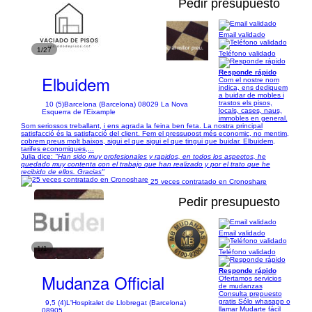
Pedir presupuesto
Email validado
1/27
Teléfono validado
Responde rápido
Elbuidem
Com el nostre nom
indica, ens dediquem
a buidar de mobles i
trastos els pisos,
10 (5)
Barcelona (Barcelona) 08029 La Nova
locals, cases, naus,
Esquerra de l'Eixample
immobles en general.
Som seriossos treballant, i ens agrada la feina ben feta. La nostra principal
satisfacció és la satisfacció del client. Fem el pressupost més economic, no mentim,
cobrem preus molt baixos, sigui el que sigui el que tingui que buidar. Elbuidem,
tarifes economiques,...
Julia dice:
"Han sido muy profesionales y rapidos, en todos los aspectos, he
quedado muy contenta con el trabajo que han realizado y por el trato que he
recibido de ellos. Gracias"
25 veces contratado en Cronoshare
Pedir presupuesto
Email validado
1/1
Teléfono validado
Responde rápido
Mudanza Official
Ofertamos servicios
de mudanzas
Consulta prepuesto
gratis Sólo whasapp o
9,5 (4)
L'Hospitalet de Llobregat (Barcelona)
llamar Mudarte fácil
08905