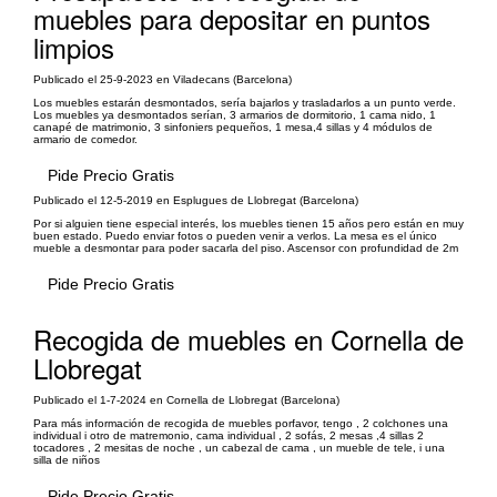
muebles para depositar en puntos
limpios
Publicado el 25-9-2023 en Viladecans (Barcelona)
Los muebles estarán desmontados, sería bajarlos y trasladarlos a un punto verde.
Los muebles ya desmontados serían, 3 armarios de dormitorio, 1 cama nido, 1
canapé de matrimonio, 3 sinfoniers pequeños, 1 mesa,4 sillas y 4 módulos de
armario de comedor.
Pide Precio Gratis
Publicado el 12-5-2019 en Esplugues de Llobregat (Barcelona)
Por si alguien tiene especial interés, los muebles tienen 15 años pero están en muy
buen estado. Puedo enviar fotos o pueden venir a verlos. La mesa es el único
mueble a desmontar para poder sacarla del piso. Ascensor con profundidad de 2m
Pide Precio Gratis
Recogida de muebles en Cornella de
Llobregat
Publicado el 1-7-2024 en Cornella de Llobregat (Barcelona)
Para más información de recogida de muebles porfavor, tengo , 2 colchones una
individual i otro de matremonio, cama individual , 2 sofás, 2 mesas ,4 sillas 2
tocadores , 2 mesitas de noche , un cabezal de cama , un mueble de tele, i una
silla de niños
Pide Precio Gratis