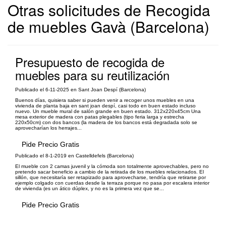
Otras solicitudes de Recogida
de muebles Gavà (Barcelona)
Presupuesto de recogida de
muebles para su reutilización
Publicado el 6-11-2025 en Sant Joan Despí (Barcelona)
Buenos días, quisiera saber si pueden venir a recoger unos muebles en una
vivienda de planta baja en sant joan despí, casi todo en buen estado incluso
nuevo. Un mueble mural de salón grande en buen estado. 312x220x45cm Una
mesa exterior de madera con patas plegables (tipo feria larga y estrecha
220x50cm) con dos bancos (la madera de los bancos está degradada solo se
aprovecharían los herrajes...
Pide Precio Gratis
Publicado el 8-1-2019 en Castelldefels (Barcelona)
El mueble con 2 camas juvenil y la cómoda son totalmente aprovechables, pero no
pretendo sacar beneficio a cambio de la retirada de los muebles relacionados. El
sillón, que necesitaría ser retapizado para aprovecharse, tendría que retirarse por
ejemplo colgado con cuerdas desde la terraza porque no pasa por escalera interior
de vivienda (es un ático dúplex, y no es la primera vez que se...
Pide Precio Gratis