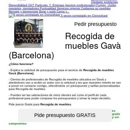
Olvidarte problemas
Disponibilidad 24/7 Particular. Y. Emprsas (servicio profesionales) Furgón, chófer,
operarios, montadores Puntualidad Servicios urgente Cuidamos su muebles
Montaje y desmontaje Bajar y subir Carga y...
5 veces contratado en Cronoshare
Pedir presupuesto
Recogida de
muebles Gavà
1/6
(Barcelona)
¿Cómo funciona?
- Explica tu solicitud de presupuesto para el servicio de
Recogida de muebles
Gavà (Barcelona)
.
- Cientos de profesionales de Recogida de muebles ubicados en Gavà y
alrededores van a recibir un aviso con tu solicitud y los que muestren interés se van
a poner en contacto contigo, ofreciéndote un presupuesto y tarifas personalizadas
para Recogida de muebles.
- Puedes ver las valoraciones de otros clientes así como el perfil de cada
profesional para poder comparar los presupuestos y tomar la mejor decisión.
Pide precio Gratis para
Recogida de muebles
.
es
gratis
y sin
compromiso