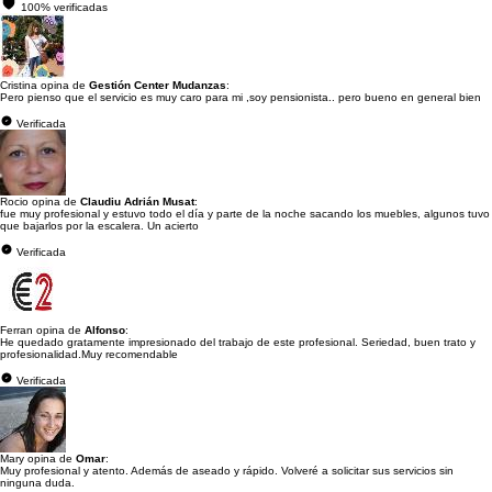
100% verificadas
Cristina opina de
Gestión Center Mudanzas
:
Pero pienso que el servicio es muy caro para mi ,soy pensionista.. pero bueno en general bien
Verificada
Rocio opina de
Claudiu Adrián Musat
:
fue muy profesional y estuvo todo el día y parte de la noche sacando los muebles, algunos tuvo
que bajarlos por la escalera. Un acierto
Verificada
Ferran opina de
Alfonso
:
He quedado gratamente impresionado del trabajo de este profesional. Seriedad, buen trato y
profesionalidad.Muy recomendable
Verificada
Mary opina de
Omar
:
Muy profesional y atento. Además de aseado y rápido. Volveré a solicitar sus servicios sin
ninguna duda.