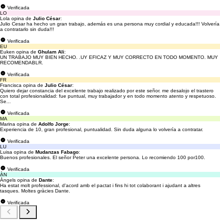
Verificada
LO
Lola opina de
Julio César
:
Julio Cesar ha hecho un gran trabajo, además es una persona muy cordial y educada!!! Volvería
a contratarlo sin duda!!!
Verificada
EU
Euken opina de
Ghulam Ali
:
UN TRABAJO MUY BIEN HECHO. .UY EFICAZ Y MUY CORRECTO EN TODO MOMENTO. MUY
RECOMENDABLR.
Verificada
FR
Francisca opina de
Julio César
:
Quiero dejar constancia del excelente trabajo realizado por este señor. me desalojo el trastero
con total profesionalidad: fue puntual, muy trabajador y en todo momento atento y respetuoso.
Se...
Verificada
MA
Marina opina de
Adolfo Jorge
:
Experiencia de 10, gran profesional, puntualidad. Sin duda alguna lo volvería a contratar.
Verificada
LU
Luisa opina de
Mudanzas Fabago
:
Buenos profesionales. El señor Peter una excelente persona. Lo recomiendo 100 por100.
Verificada
ÀN
Àngels opina de
Dante
:
Ha estat molt professional, d'acord amb el pactat i fins hi tot colaborant i ajudant a altres
tasques. Moltes gràcies Dante.
Verificada