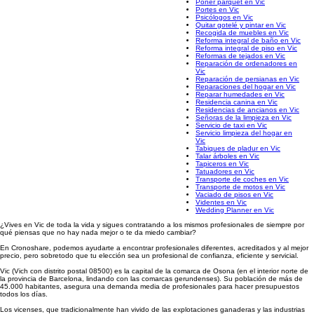
Poner parquet en Vic
Portes en Vic
Psicólogos en Vic
Quitar gotelé y pintar en Vic
Recogida de muebles en Vic
Reforma integral de baño en Vic
Reforma integral de piso en Vic
Reformas de tejados en Vic
Reparación de ordenadores en
Vic
Reparación de persianas en Vic
Reparaciones del hogar en Vic
Reparar humedades en Vic
Residencia canina en Vic
Residencias de ancianos en Vic
Señoras de la limpieza en Vic
Servicio de taxi en Vic
Servicio limpieza del hogar en
Vic
Tabiques de pladur en Vic
Talar árboles en Vic
Tapiceros en Vic
Tatuadores en Vic
Transporte de coches en Vic
Transporte de motos en Vic
Vaciado de pisos en Vic
Videntes en Vic
Wedding Planner en Vic
¿Vives en Vic de toda la vida y sigues contratando a los mismos profesionales de siempre por
qué piensas que no hay nada mejor o te da miedo cambiar?
En Cronoshare, podemos ayudarte a encontrar profesionales diferentes, acreditados y al mejor
precio, pero sobretodo que tu elección sea un profesional de confianza, eficiente y servicial.
Vic (Vich con distrito postal 08500) es la capital de la comarca de Osona (en el interior norte de
la provincia de Barcelona, lindando con las comarcas gerundenses). Su población de más de
45.000 habitantes, asegura una demanda media de profesionales para hacer presupuestos
todos los días.
Los vicenses, que tradicionalmente han vivido de las explotaciones ganaderas y las industrias