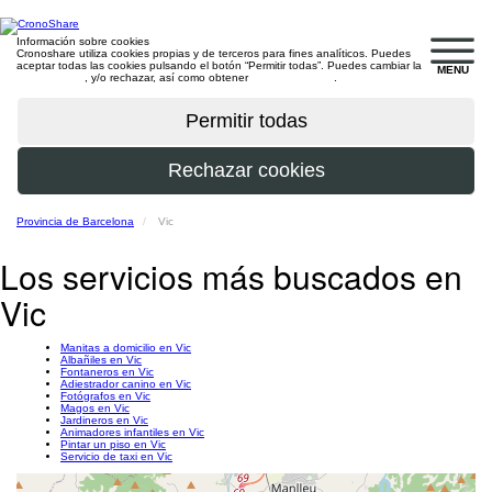
Información sobre cookies
Cronoshare utiliza cookies propias y de terceros para fines analíticos. Puedes
aceptar todas las cookies pulsando el botón “Permitir todas”. Puedes cambiar la
MENU
configuración
, y/o rechazar, así como obtener
más información
.
Provincia de Barcelona
Vic
Los servicios más buscados en
Vic
Manitas a domicilio en Vic
Albañiles en Vic
Fontaneros en Vic
Adiestrador canino en Vic
Fotógrafos en Vic
Magos en Vic
Jardineros en Vic
Animadores infantiles en Vic
Pintar un piso en Vic
Servicio de taxi en Vic