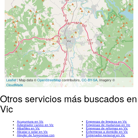
Leaflet
| Map data ©
OpenStreetMap
contributors,
CC-BY-SA
, Imagery ©
CloudMade
Otros servicios más buscados en
Vic
Acupuntura en Vic
Empresas de limpieza en Vic
Adiestrador canino en Vic
Empresas de mudanzas en Vic
Albañiles en Vic
Empresas de reformas en Vic
Alicatar o solar en Vic
Enfermeras a domicilio en Vic
Alquiler de furgonetas con
Entrenador personal en Vic