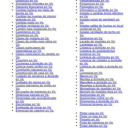
conductor en Vic
Fisioterapeutas en Vic
Animadores infantiles en Vic
Fontaneros en Vic
Asesores financieros en Vic
Fotógrafos en Vic
Cambiar bañera por plato de
Informático a domicilio en Vic
ducha en Vic
Instalar o cambiar termo eléctrico
Cambiar las puertas de interior
en Vic
vivienda en Vic
Instalar panel de sandwich en
Cambiar suelo en Vic
Vic
Cambiar ventanas en Vic
Instalar salida de humos en local
Camión para mudanzas en Vic
comercial en Vic
Carpinteros en Vic
Instalar ventilador de techo en
Cerrajeros en Vic
Vic
Clases de guitarra en Vic
Jardineros en Vic
Clases de inglés para niños en
Lacado de muebles en Vic
Vic
Lampistas en Vic
Clases particulares de
Limpieza a domicilio en Vic
matemáticas en Vic
Limpieza de apartamentos
Clases particulares de ukelele en
turísticos en Vic
Vic
Limpieza de colchones en Vic
Coaching en Vic
Limpieza de cristales a domicilio
Cocineras a domicilio en Vic
en Vic
Colocar suelo vinílico en Vic
Limpieza de sofás a domicilio en
Community manager en Vic
Vic
Construcción de casa en Vic
Logopeda en Vic
Cuidado de ancianos a domicilio
Magos en Vic
en Vic
Manitas a domicilio en Vic
Cuidador de perros en Vic
Maquillaje a domicilio en Vic
Cursos intensivos de inglés en
Masajista a domicilio en Vic
Vic
Montadores de muebles en Vic
Decorador de interiores en Vic
Montaje de muebles Ikea en Vic
Desbrozar parcela en Vic
Nutricionista en Vic
Desinstalar aire acondicionado
Nutricionista online en Vic
en Vic
Peluqueras a domicilio en Vic
Electricistas en Vic
Personal shopper en Vic
Empleada de hogar en Vic
Empresas de catering en Vic
Pintar casa en Vic
Pintar un piso en Vic
Pintores en Vic
Poda de palmeras en Vic
Podar árboles en Vic