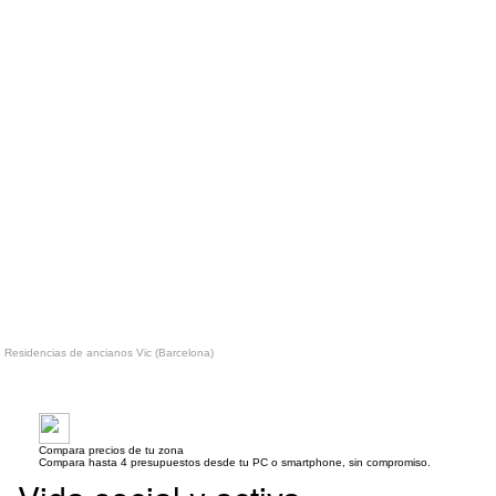
Residencias de ancianos Vic (Barcelona)
Compara precios de tu zona
Compara hasta 4 presupuestos desde tu PC o smartphone, sin compromiso.