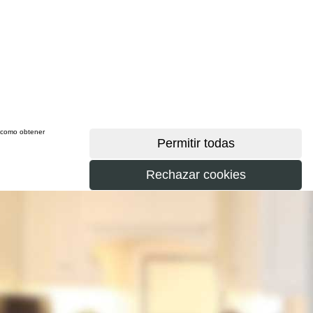
sí como obtener
más