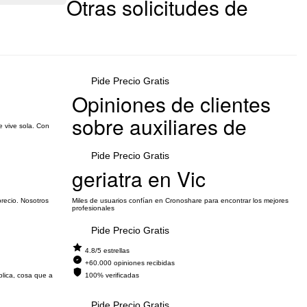
Otras solicitudes de
Pide Precio Gratis
Opiniones de clientes
sobre auxiliares de
e vive sola. Con
Pide Precio Gratis
geriatra en Vic
precio. Nosotros
Miles de usuarios confían en Cronoshare para encontrar los mejores
profesionales
Pide Precio Gratis
4.8/5 estrellas
+60.000 opiniones recibidas
blica, cosa que a
100% verificadas
Pide Precio Gratis