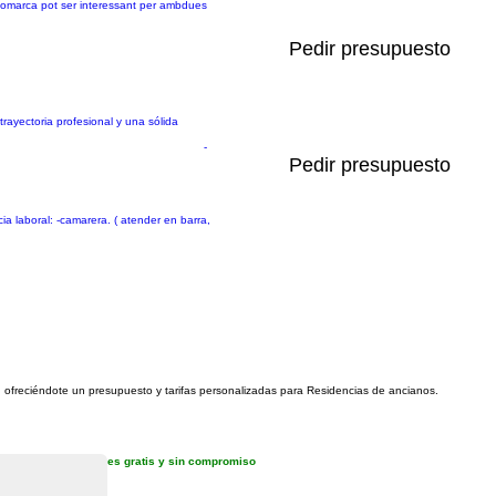
 comarca pot ser interessant per ambdues
Pedir presupuesto
ayectoria profesional y una sólida
-
Pedir presupuesto
ia laboral: -camarera. ( atender en barra,
o, ofreciéndote un presupuesto y tarifas personalizadas para Residencias de ancianos.
es gratis y sin compromiso