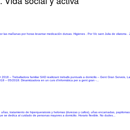
 Vida social y activa
or las mañanas por horas levantar medicación dutxas. Higienes . Por Vic sant Julia de vilatorta 
 • 2018 – Treballadora familiar SAD realitzant treballs puntuals a domicilis – Gent Gran Serveis, 
018 – 05/2018: Dinamitzadora en un curs d’informàtica per a gent gran -...
de uñas, tratamiento de hiperqueratosis y helomas (durezas y callos), uñas encarnadas, papilomas,
e se dedica al cuidado de personas mayores a domicilio. Horario flexible. No dudes...