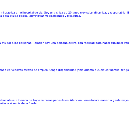
mi practica en el hospital de vic. Soy una chica de 20 anos muy solar, dinamica, y responabile. B
iera para ayuda basica, administrar medicamentos y picaduras.
ayudar a las personas. Tambien soy una persona activa, con facilidad para hacer cualquier tra
ada en vuestras ofertas de empleo, tengo disponibilidad y me adapto a cuelquier horario, tengo
 charcuteria. Operaria de limpieza:casas particulares. Atencion domiciliaria:atencion a gente mayor
uifre residencia de la 3 edad