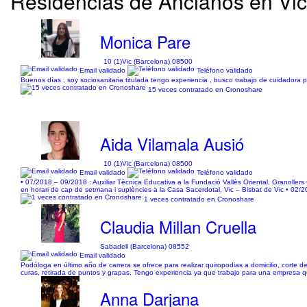
Residencias de Ancianos en Vic.
Monica Pare
10 (1)
Vic (Barcelona) 08500
Email validado
Teléfono validado
Buenos días , soy sociosanitaria titulada tengo experiencia , busco trabajo de cuidadora p
15 veces contratado en Cronoshare
Aida Vilamala Ausió
10 (1)
Vic (Barcelona) 08500
Email validado
Teléfono validado
• 07/2018 – 09/2018 : Auxiliar Tècnica Educativa a la Fundació Vallès Oriental, Granollers
en horari de cap de setmana i suplències a la Casa Sacerdotal, Vic – Bisbat de Vic • 02/2
1 veces contratado en Cronoshare
Claudia Millan Cruella
Sabadell (Barcelona) 08552
Email validado
Podóloga en último año de carrera se ofrece para realizar quiropodias a domicilio, corte 
curas, retirada de puntos y grapas. Tengo experiencia ya que trabajo para una empresa qu
Anna Darjana