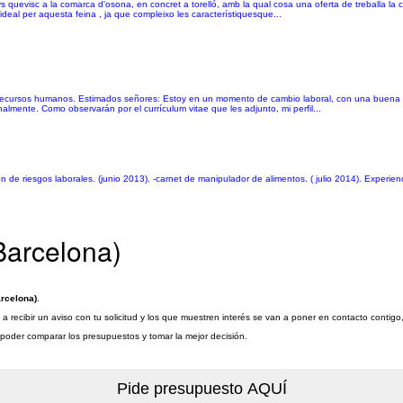
 quevisc a la comarca d'osona, en concret a torelló, amb la qual cosa una oferta de treballa la
a ideal per aquesta feina , ja que compleixo les característiquesque...
 recursos humanos. Estimados señores: Estoy en un momento de cambio laboral, con una buena tr
lmente. Como observarán por el currículum vitae que les adjunto, mi perfil...
de riesgos laborales. (junio 2013). -carnet de manipulador de alimentos. ( julio 2014). Experienc
Barcelona)
rcelona)
.
 recibir un aviso con tu solicitud y los que muestren interés se van a poner en contacto contig
a poder comparar los presupuestos y tomar la mejor decisión.