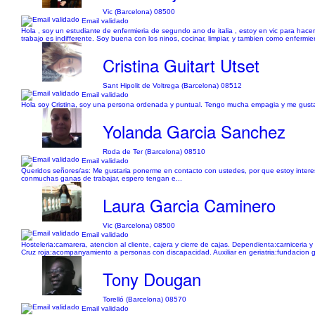
Vic (Barcelona) 08500
Email validado
Hola , soy un estudiante de enfermieria de segundo ano de italia , estoy en vic para hacer 
trabajo es indifferente. Soy buena con los ninos, cocinar, limpiar, y tambien como enferm
Cristina Guitart Utset
Sant Hipolit de Voltrega (Barcelona) 08512
Email validado
Hola soy Cristina, soy una persona ordenada y puntual. Tengo mucha empagia y me gusta 
Yolanda Garcia Sanchez
Roda de Ter (Barcelona) 08510
Email validado
Queridos señores/as: Me gustaria ponerme en contacto con ustedes, por que estoy interes
conmuchas ganas de trabajar, espero tengan e...
Laura Garcia Caminero
Vic (Barcelona) 08500
Email validado
Hosteleria:camarera, atencion al cliente, cajera y cierre de cajas. Dependienta:carniceria y
Cruz roja:acompanyamiento a personas con discapacidad. Auxiliar en geriatria:fundacion g
Tony Dougan
Torelló (Barcelona) 08570
Email validado