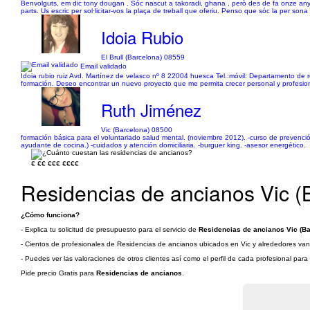
Benvolguts, em dic tony dougan . Sóc nascut a takoradi, ghana , però des de fa onze anys
parts. Us escric per sol·licitar-vos la plaça de treball que oferiu. Penso que sóc la per son
Idoia Rubio
El Brull (Barcelona) 08559
Email validado
Idoia rubio ruiz Avd. Martínez de velasco nº 8 22004 huesca Tel.:móvil: Departamento de
formación. Deseo encontrar un nuevo proyecto que me permita crecer personal y profesiona
Ruth Jiménez
Vic (Barcelona) 08500
formación básica para el voluntariado salud mental. (noviembre 2012). -curso de prevención 
ayudante de cocina.) -cuidados y atención domiciliaria. -burguer king. -asesor energético.
€
€€
€€€
€€€€
Residencias de ancianos Vic (
¿Cómo funciona?
- Explica tu solicitud de presupuesto para el servicio de
Residencias de ancianos Vic (Ba
- Cientos de profesionales de Residencias de ancianos ubicados en Vic y alrededores van a
- Puedes ver las valoraciones de otros clientes así como el perfil de cada profesional par
Pide precio Gratis para
Residencias de ancianos
.