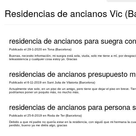
Residencias de ancianos Vic (B
residencia de ancianos para suegra co
Publicado el 29-1-2020 en Tona (Barcelona)
Buenas, necesito información, mi suegra está sola, viuda, solo me tiene a mí, por desgraci
teleasistencia y cualquier cosa estoy yo. Gracias
residencias de ancianos presupuesto 
Publicado el 6-11-2019 en Sant Julia de Vilatorta (Barcelona)
Actualmente vive solo, en un piso de un amigo, pero tiene que dejar el piso en breve. Ti
podríamos poner un poquito más, no mucho más.
residencias de ancianos para persona s
Publicado el 25-6-2019 en Roda de Ter (Barcelona)
Debido a que mi padre no quería estar en la residencia, con siguió que mi hermana la cu
perdido, bueno ya me diréis algo, gracias