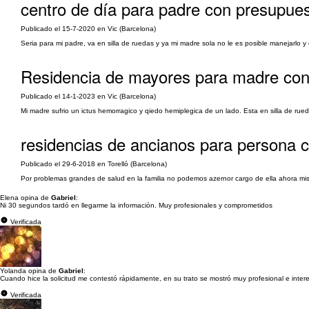
centro de día para padre con presupues
Publicado el 15-7-2020 en Vic (Barcelona)
Seria para mi padre, va en silla de ruedas y ya mi madre sola no le es posible manejarlo 
Residencia de mayores para madre con
Publicado el 14-1-2023 en Vic (Barcelona)
Mi madre sufrio un ictus hemorragico y qiedo hemiplegica de un lado. Esta en silla de ru
residencias de ancianos para persona c
Publicado el 29-6-2018 en Torelló (Barcelona)
Por problemas grandes de salud en la familia no podemos azernor cargo de ella ahora m
Elena opina de
Gabriel
:
Ni 30 segundos tardó en llegarme la información. Muy profesionales y comprometidos
Verificada
Yolanda opina de
Gabriel
:
Cuando hice la solicitud me contestó rápidamente, en su trato se mostró muy profesional e int
Verificada