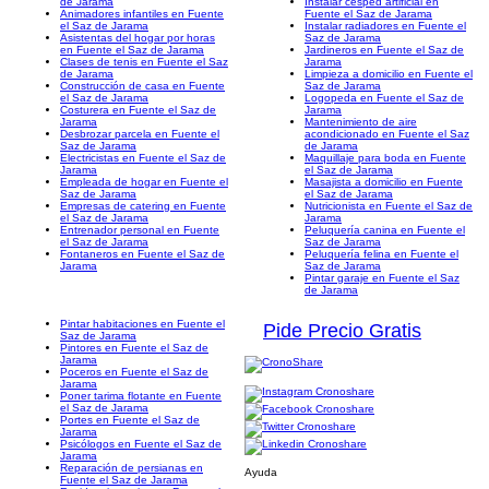
de Jarama
Instalar césped artificial en
Animadores infantiles en Fuente
Fuente el Saz de Jarama
el Saz de Jarama
Instalar radiadores en Fuente el
Asistentas del hogar por horas
Saz de Jarama
en Fuente el Saz de Jarama
Jardineros en Fuente el Saz de
Clases de tenis en Fuente el Saz
Jarama
de Jarama
Limpieza a domicilio en Fuente el
Construcción de casa en Fuente
Saz de Jarama
el Saz de Jarama
Logopeda en Fuente el Saz de
Costurera en Fuente el Saz de
Jarama
Jarama
Mantenimiento de aire
Desbrozar parcela en Fuente el
acondicionado en Fuente el Saz
Saz de Jarama
de Jarama
Electricistas en Fuente el Saz de
Maquillaje para boda en Fuente
Jarama
el Saz de Jarama
Empleada de hogar en Fuente el
Masajista a domicilio en Fuente
Saz de Jarama
el Saz de Jarama
Empresas de catering en Fuente
Nutricionista en Fuente el Saz de
el Saz de Jarama
Jarama
Entrenador personal en Fuente
Peluquería canina en Fuente el
el Saz de Jarama
Saz de Jarama
Fontaneros en Fuente el Saz de
Peluquería felina en Fuente el
Jarama
Saz de Jarama
Pintar garaje en Fuente el Saz
de Jarama
Pintar habitaciones en Fuente el
Pide Precio Gratis
Saz de Jarama
Pintores en Fuente el Saz de
Jarama
Poceros en Fuente el Saz de
Jarama
Poner tarima flotante en Fuente
el Saz de Jarama
Portes en Fuente el Saz de
Jarama
Psicólogos en Fuente el Saz de
Jarama
Reparación de persianas en
Ayuda
Fuente el Saz de Jarama