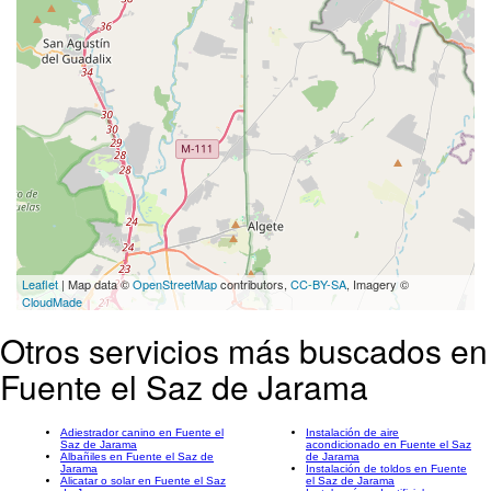
Leaflet
| Map data ©
OpenStreetMap
contributors,
CC-BY-SA
, Imagery ©
CloudMade
Otros servicios más buscados en
Fuente el Saz de Jarama
Adiestrador canino en Fuente el
Instalación de aire
Saz de Jarama
acondicionado en Fuente el Saz
Albañiles en Fuente el Saz de
de Jarama
Jarama
Instalación de toldos en Fuente
Alicatar o solar en Fuente el Saz
el Saz de Jarama