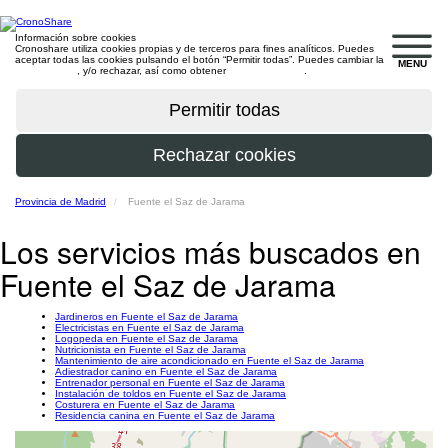
Información sobre cookies
Cronoshare utiliza cookies propias y de terceros para fines analíticos. Puedes
aceptar todas las cookies pulsando el botón “Permitir todas”. Puedes cambiar la
MENU
configuración
, y/o rechazar, así como obtener
más información
.
Provincia de Madrid
Fuente el Saz de Jarama
Los servicios más buscados en
Fuente el Saz de Jarama
Jardineros en Fuente el Saz de Jarama
Electricistas en Fuente el Saz de Jarama
Logopeda en Fuente el Saz de Jarama
Nutricionista en Fuente el Saz de Jarama
Mantenimiento de aire acondicionado en Fuente el Saz de Jarama
Adiestrador canino en Fuente el Saz de Jarama
Entrenador personal en Fuente el Saz de Jarama
Instalación de toldos en Fuente el Saz de Jarama
Costurera en Fuente el Saz de Jarama
Residencia canina en Fuente el Saz de Jarama