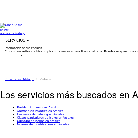
entrar
ofertas de trabajo
SERVICIOS
Información sobre cookies
Cronoshare utiliza cookies propias y de terceros para fines analíticos. Puedes aceptar todas 
información
.
Provincia de Málaga
Ardales
Los servicios más buscados en A
Residencia canina en Ardales
Animadores infantiles en Ardales
Empresas de catering en Ardales
Clases particulares de inglés en Ardales
Cuidador de perros en Ardales
Montaje de muebles Ikea en Ardales