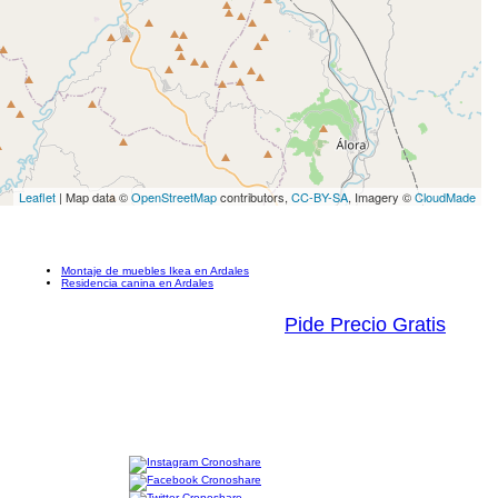
Leaflet
| Map data ©
OpenStreetMap
contributors,
CC-BY-SA
, Imagery ©
CloudMade
Montaje de muebles Ikea en Ardales
Residencia canina en Ardales
Pide Precio Gratis