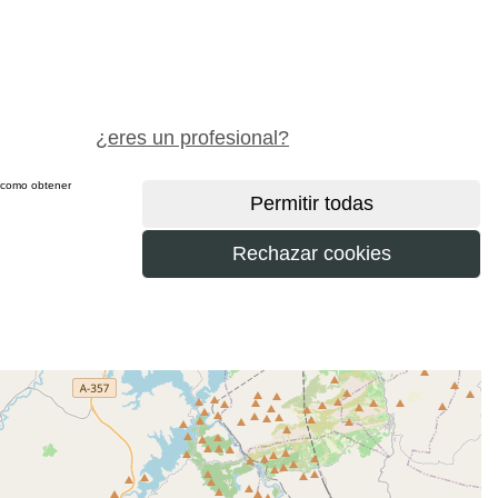
pide precio gratis
¿eres un profesional?
sí como obtener
más