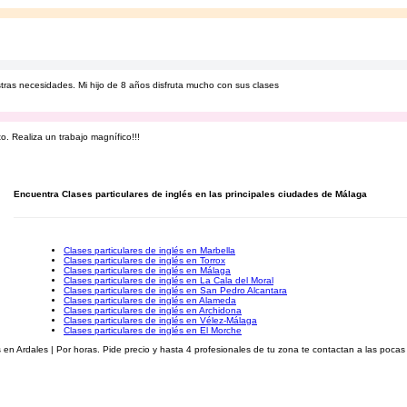
ras necesidades. Mi hijo de 8 años disfruta mucho con sus clases
. Realiza un trabajo magnífico!!!
Encuentra Clases particulares de inglés en las principales ciudades de Málaga
Clases particulares de inglés en Marbella
Clases particulares de inglés en Torrox
Clases particulares de inglés en Málaga
Clases particulares de inglés en La Cala del Moral
Clases particulares de inglés en San Pedro Alcantara
Clases particulares de inglés en Alameda
Clases particulares de inglés en Archidona
Clases particulares de inglés en Vélez-Málaga
Clases particulares de inglés en El Morche
en Ardales | Por horas. Pide precio y hasta 4 profesionales de tu zona te contactan a las pocas