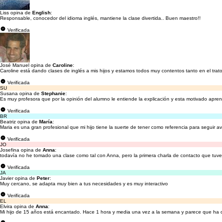
Liss opina de
English
:
Responsable, conocedor del idioma inglés, mantiene la clase divertida.. Buen maestro!!
Verificada
José Manuel opina de
Caroline
:
Caroline está dando clases de inglés a mis hijos y estamos todos muy contentos tanto en el trat
Verificada
SU
Susana opina de
Stephanie
:
Es muy profesora que por la opinión del alumno le entiende la explicación y esta motivado apre
Verificada
BR
Beatriz opina de
María
:
Maria es una gran profesional que mi hijo tiene la suerte de tener como referencia para seguir 
Verificada
JO
Josefina opina de
Anna
:
todavía no he tomado una clase como tal con Anna, pero la primera charla de contacto que tuve 
Verificada
JA
Javier opina de
Peter
:
Muy cercano, se adapta muy bien a tus necesidades y es muy interactivo
Verificada
EL
Elvira opina de
Anna
:
Mi hijo de 15 años está encantado. Hace 1 hora y media una vez a la semana y parece que ha c