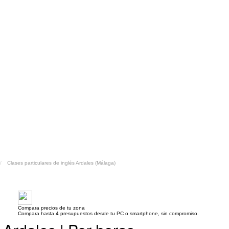
Clases particulares de inglés Ardales (Málaga)
Compara precios de tu zona
Compara hasta 4 presupuestos desde tu PC o smartphone, sin compromiso.