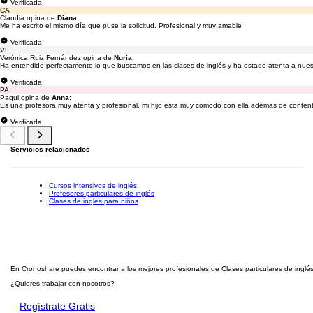
Verificada
CA
Claudia opina de
Diana
:
Me ha escrito el mismo día que puse la solicitud. Profesional y muy amable
Verificada
VF
Verónica Ruiz Fernández opina de
Nuria
:
Ha entendido perfectamente lo que buscamos en las clases de inglés y ha estado atenta a nuest
Verificada
PA
Paqui opina de
Anna
:
Es una profesora muy atenta y profesional, mi hijo esta muy comodo con ella ademas de contento
Verificada
Servicios relacionados
Cursos intensivos de inglés
Profesores particulares de inglés
Clases de inglés para niños
En Cronoshare puedes encontrar a los mejores profesionales de Clases particulares de inglés 
¿Quieres trabajar con nosotros?
Regístrate Gratis