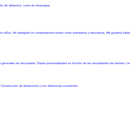
ón de alimentos, curso de risoterapia.
 los niños. He trabajado en campamentos tantos como animadora y educadora. Me gustaría trabaj
as generales de secundaria. Clases personalizadas en función de las necesidades del alumno ( en
. Consecucion de titulaciones y con referencias excelentes