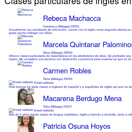
Clases particulares de inglés en
Rebeca Machacca
Carratraca (Málaga) 29551
Actualmente soy estudiante de educación, cuento con el ingles como segundo idioma ya 
gusta mucho trabajar con niños.
Marcela Quintanar Palomino
Álora (Málaga) 29500
Ofrezco clases particulares de matemáticas en los alrededores de álora. De profesión s
clases. Me considero una persona con dedicación y paciencia para enseñar ya que es mi
Carmen Robles
Álora (Málaga) 29500
Email validado
Hola buenas he dado clases a ingleses de español y a españoles de inglés así que no tend
Macarena Berdugo Mena
Teba (Málaga) 29327
Email validado
Más de 5 años dando clases de lengua castellana, inglés y francés a domicilio, tanto a ni
Patricia Osuna Hoyos