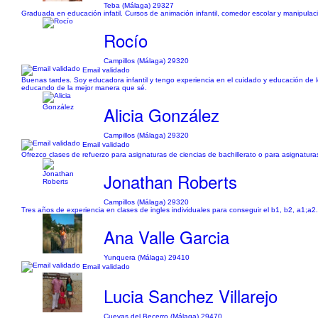
Teba (Málaga) 29327
Graduada en educación infatil. Cursos de animación infantil, comedor escolar y manipulaci
Rocío
Campillos (Málaga) 29320
Email validado
Buenas tardes. Soy educadora infantil y tengo experiencia en el cuidado y educación de
educando de la mejor manera que sé.
Alicia González
Campillos (Málaga) 29320
Email validado
Ofrezco clases de refuerzo para asignaturas de ciencias de bachillerato o para asignatur
Jonathan Roberts
Campillos (Málaga) 29320
Tres años de experiencia en clases de ingles individuales para conseguir el b1, b2, a1;a2
Ana Valle Garcia
Yunquera (Málaga) 29410
Email validado
Lucia Sanchez Villarejo
Cuevas del Becerro (Málaga) 29470