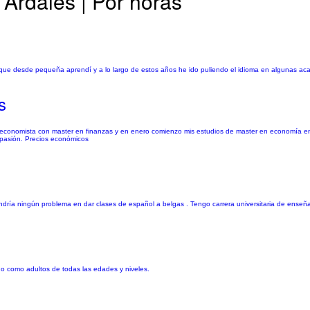
 Ardales | Por horas
que desde pequeña aprendí y a lo largo de estos años he ido puliendo el idioma en algunas a
s
oy economista con master en finanzas y en enero comienzo mis estudios de master en economía 
 pasión. Precios económicos
ría ningún problema en dar clases de español a belgas . Tengo carrera universitaria de enseñan
ño como adultos de todas las edades y niveles.