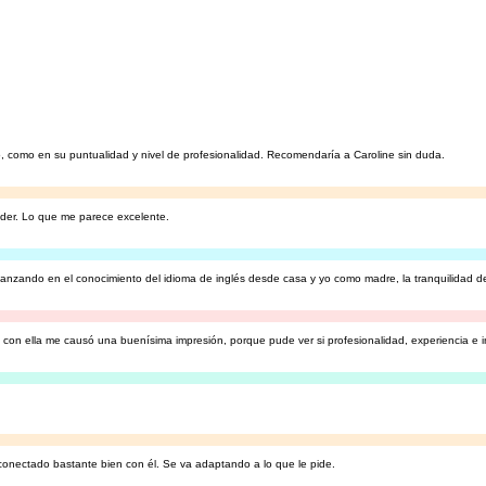
o, como en su puntualidad y nivel de profesionalidad. Recomendaría a Caroline sin duda.
nder. Lo que me parece excelente.
avanzando en el conocimiento del idioma de inglés desde casa y yo como madre, la tranquilidad de
con ella me causó una buenísima impresión, porque pude ver si profesionalidad, experiencia e i
onectado bastante bien con él. Se va adaptando a lo que le pide.