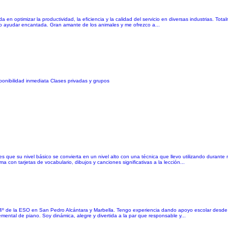
 en optimizar la productividad, la eficiencia y la calidad del servicio en diversas industrias. Tota
uedo ayudar encantada. Gran amante de los animales y me ofrezco a...
ponibilidad inmediata Clases privadas y grupos
 es que su nivel básico se convierta en un nivel alto con una técnica que llevo utilizando duran
a con tarjetas de vocabulario, dibujos y canciones significativas a la lección...
 4º de la ESO en San Pedro Alcántara y Marbella. Tengo experiencia dando apoyo escolar desde
mental de piano. Soy dinámica, alegre y divertida a la par que responsable y...