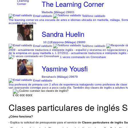
The Learning Corner
Marbella (Málaga) 29601
Email validado
Teléfono validado
The learning corner es una escuela de artes e idiomas ubicada en marbella, málaga. Somo
accesible para todos.
Sandra Huelin
10 (1)
Estepona (Málaga) 29680
Email validado
Teléfono validado
2009 - actualmente traductora e intérprete inglés - español y viceversa en negociaciones y
de la empresa en quay marbella s. L 07/2011 - actualmente traductora e intérprete inglés 
1 veces contratado en Cronoshare
Yasmine Yousfi
Benahavís (Málaga) 29679
Email validado
Soy profesora de primaria con 2 años de experiencia trabajando como profesora de clase e
van avanzando conmigo poco a poco cada día. También doy clases de inglés a adultos ha
€
€€
€€€
€€€€
Clases particulares de inglés 
¿Cómo funciona?
- Explica tu solicitud de presupuesto para el servicio de
Clases particulares de inglés S