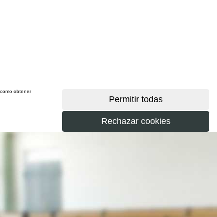
sí como obtener
más