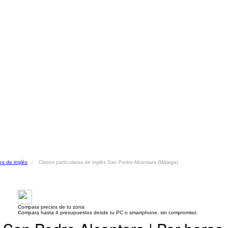
es de inglés
Clases particulares de inglés San Pedro Alcantara (Málaga)
Compara precios de tu zona
Compara hasta 4 presupuestos desde tu PC o smartphone, sin compromiso.