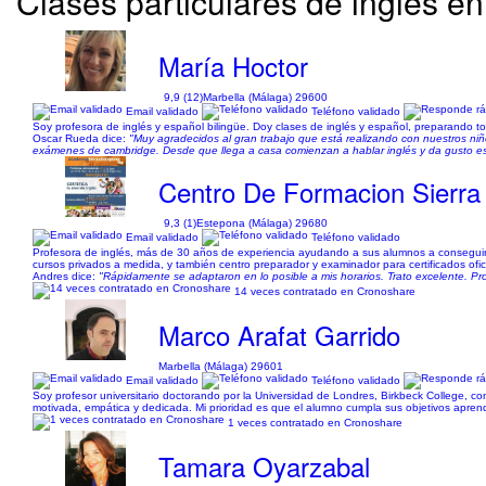
Clases particulares de inglés e
María Hoctor
9,9 (12)
Marbella (Málaga) 29600
Email validado
Teléfono validado
Soy profesora de inglés y español bilingüe. Doy clases de inglés y español, preparando t
Oscar Rueda dice:
"Muy agradecidos al gran trabajo que está realizando con nuestros niñ
exámenes de cambridge. Desde que llega a casa comienzan a hablar inglés y da gusto esc
Centro De Formacion Sierra
9,3 (1)
Estepona (Málaga) 29680
Email validado
Teléfono validado
Profesora de inglés, más de 30 años de experiencia ayudando a sus alumnos a conseguir su
cursos privados a medida, y también centro preparador y examinador para certificados ofici
Andres dice:
"Rápidamente se adaptaron en lo posible a mis horarios. Trato excelente. Pro
14 veces contratado en Cronoshare
Marco Arafat Garrido
Marbella (Málaga) 29601
Email validado
Teléfono validado
Soy profesor universitario doctorando por la Universidad de Londres, Birkbeck College, co
motivada, empática y dedicada. Mi prioridad es que el alumno cumpla sus objetivos apren
1 veces contratado en Cronoshare
Tamara Oyarzabal