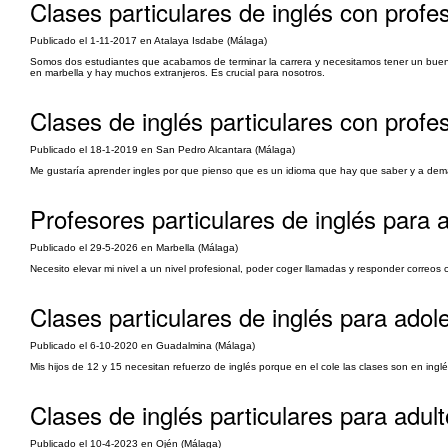
Clases particulares de inglés con profes
Publicado el 1-11-2017 en Atalaya Isdabe (Málaga)
Somos dos estudiantes que acabamos de terminar la carrera y necesitamos tener un buen 
en marbella y hay muchos extranjeros. Es crucial para nosotros.
Clases de inglés particulares con profes
Publicado el 18-1-2019 en San Pedro Alcantara (Málaga)
Me gustaría aprender ingles por que pienso que es un idioma que hay que saber y a dem
Profesores particulares de inglés para a
Publicado el 29-5-2026 en Marbella (Málaga)
Necesito elevar mi nivel a un nivel profesional, poder coger llamadas y responder correos 
Clases particulares de inglés para adol
Publicado el 6-10-2020 en Guadalmina (Málaga)
Mis hijos de 12 y 15 necesitan refuerzo de inglés porque en el cole las clases son en ingl
Clases de inglés particulares para adulto
Publicado el 10-4-2023 en Ojén (Málaga)