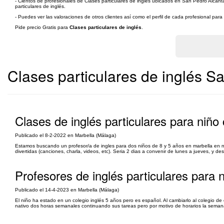
- Cientos de profesionales de Clases particulares de inglés ubicados en San Pedro Alcanta
particulares de inglés.
- Puedes ver las valoraciones de otros clientes así como el perfil de cada profesional par
Pide precio Gratis para
Clases particulares de inglés
.
Clases particulares de inglés S
Clases de inglés particulares para niño c
Publicado el 8-2-2022 en Marbella (Málaga)
Estamos buscando un profesor/a de ingles para dos niños de 8 y 5 años en marbella en nues
divertidas (canciones, charla, videos, etc). Seria 2 dias a convenir de lunes a jueves, y d
Profesores de inglés particulares para n
Publicado el 14-4-2023 en Marbella (Málaga)
El niño ha estado en un colegio inglés 5 años pero es español. Al cambiarlo al colegio de
nativo dos horas semanales continuando sus tareas pero por motivo de horarios la semana