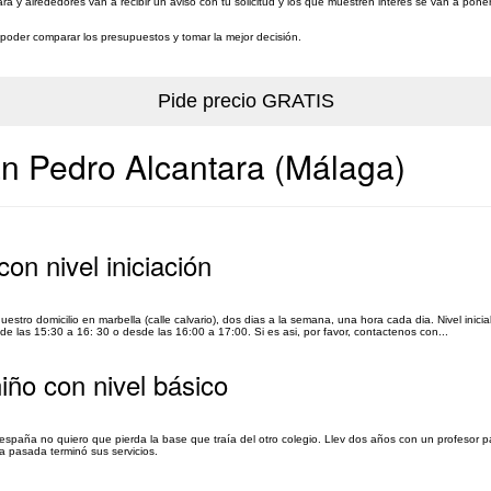
ra y alrededores van a recibir un aviso con tu solicitud y los que muestren interés se van a pon
a poder comparar los presupuestos y tomar la mejor decisión.
an Pedro Alcantara (Málaga)
on nivel iniciación
tro domicilio en marbella (calle calvario), dos dias a la semana, una hora cada dia. Nivel inici
esde las 15:30 a 16: 30 o desde las 16:00 a 17:00. Si es asi, por favor, contactenos con...
iño con nivel básico
 españa no quiero que pierda la base que traía del otro colegio. Llev dos años con un profesor pa
 pasada terminó sus servicios.