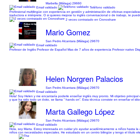
Marbella (Málaga) 29660
Email validado
Teléfono validado
Profesional multilingüe con experiencia en gestión y administración de oficinas especializada
traductora e intérprete. O si quieres mejorar tu inglés conversacional o de trabajo, te p
2 veces contratado en Cronoshare
Mario Gomez
San Pedro Alcantara (Málaga) 29670
Email validado
Profesor de Inglés Profesor de Español Mas de 7 años de experiencia Profesor nativo Dis
Helen Norgren Palacios
San Pedro Alcantara (Málaga) 29670
Email validado
Hola! Soy Helen y me encantaría poderle enseñar inglés muy pronto. Mi objetivo principal
y que ha sido todo un éxito, se llama “ hands on”. Esta técnica consiste en enseñar el idiom
Marta Gallego López
San Pedro Alcantara (Málaga) 29670
Email validado
Hola, soy Marta. Estoy interesada en cuidar y/o ayudar académicamente a niños hasta la
niños con necesidades especiales. He estudiado en un centro bilingüe y tengo el título ele