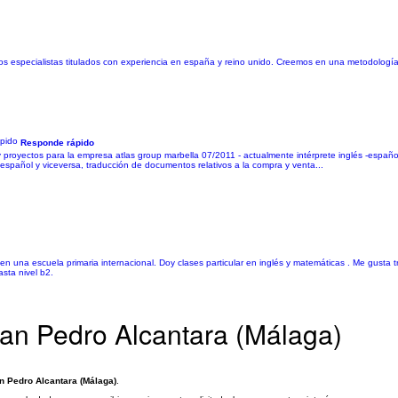
s especialistas titulados con experiencia en españa y reino unido. Creemos en una metodología
Responde rápido
 proyectos para la empresa atlas group marbella 07/2011 - actualmente intérprete inglés -español 
-español y viceversa, traducción de documentos relativos a la compra y venta...
n una escuela primaria internacional. Doy clases particular en inglés y matemáticas . Me gusta 
sta nivel b2.
San Pedro Alcantara (Málaga)
an Pedro Alcantara (Málaga)
.