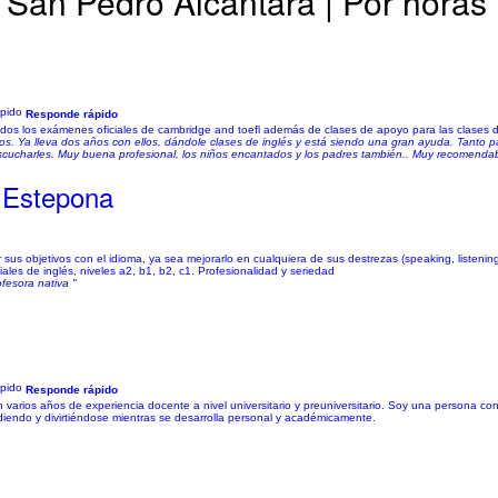
n San Pedro Alcantara | Por horas
Responde rápido
odos los exámenes oficiales de cambridge and toefl además de clases de apoyo para las clases d
os. Ya lleva dos años con ellos, dándole clases de inglés y está siendo una gran ayuda. Tanto pa
ucharles. Muy buena profesional, los niños encantados y los padres también.. Muy recomendabl
 Estepona
s objetivos con el idioma, ya sea mejorarlo en cualquiera de sus destrezas (speaking, listening
ales de inglés, niveles a2, b1, b2, c1. Profesionalidad y seriedad
fesora nativa "
Responde rápido
n varios años de experiencia docente a nivel universitario y preuniversitario. Soy una persona 
diendo y divirtiéndose mientras se desarrolla personal y académicamente.