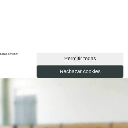
sí como obtener
más