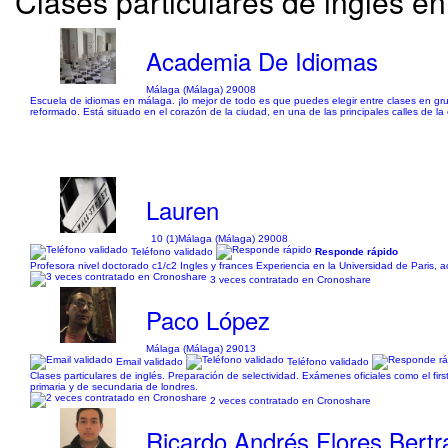
Clases particulares de inglés e
Academia De Idiomas
Málaga (Málaga) 29008
Escuela de idiomas en málaga. ¡lo mejor de todo es que puedes elegir entre clases en gru
reformado. Está situado en el corazón de la ciudad, en una de las principales calles de la
Lauren
10 (1)
Málaga (Málaga) 29008
Teléfono validado
Responde rápido
Profesora nivel doctorado c1/c2 Ingles y frances Experiencia en la Universidad de Paris,
3 veces contratado en Cronoshare
Paco López
Málaga (Málaga) 29013
Email validado
Teléfono validado
Clases particulares de inglés. Preparación de selectividad. Exámenes oficiales como el first
primaria y de secundaria de londres.
2 veces contratado en Cronoshare
Ricardo Andrés Flores Bertr