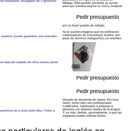
ones realizadas: encargado de: • gestionar
Málaga. Ellos podrán prestarte su ayuda
para que puedas mejorar tu nivel y competir
Pedir presupuesto
por un buen puesto de trabajo.
Ya te puedes imaginar que los profesores
colaboradores de Cronoshare reciben, por
ua materna, puedo garantizar una inmersión
parte de alumnos malagueños, un volumen
 se trata de cuidado de niños intento poner
1/2
Pedir presupuesto
Pedir presupuesto
elevado de demanda de clases. Por esta
razón, todos ellos son profesionales
cualificados, habituados a preparar a
alumnos con distintos niveles de la lengua.
experience as a voice actor also. I have a
Y, es más, debido, generalmente, a que las
empresas suelen solicitar títulos
s particulares de inglés en