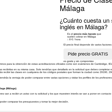
Málaga
¿Cuánto cuesta un s
inglés en Málaga?
Es el
precio más barato
que
suelen cobrar en Málaga
↓
8 €
/
hora
El precio final depende de varios factor
es gratis y sin compromiso
alumnos para la obtención de estas acreditaciones oficiales como son exámenes de Cambridge, I
podrías recibirlas en su misma casa. Solo tendrías que detallarlo en la solicitud que debes complet
drás recibir las clases en cualquiera de los códigos postales que forman la ciudad como 29190, 
endrás la ventaja de poder comparar entre varias opciones y visitar los perfiles de los profesores
laga (Málaga)
.
es van a recibir un aviso con tu solicitud y los que muestren interés se van a poner en contacto
a poder comparar los presupuestos y tomar la mejor decisión.