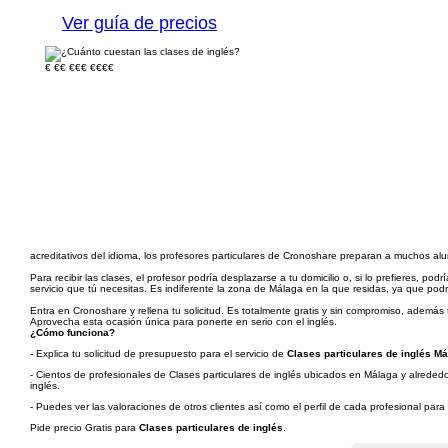
Ver guía de precios
€
€€
€€€
€€€€
acreditativos del idioma, los profesores particulares de Cronoshare preparan a muchos 
Para recibir las clases, el profesor podría desplazarse a tu domicilio o, si lo prefieres, 
servicio que tú necesitas. Es indiferente la zona de Málaga en la que residas, ya que po
Entra en Cronoshare y rellena tu solicitud. Es totalmente gratis y sin compromiso, además t
Aprovecha esta ocasión única para ponerte en serio con el inglés.
¿Cómo funciona?
- Explica tu solicitud de presupuesto para el servicio de
Clases particulares de inglés Má
- Cientos de profesionales de Clases particulares de inglés ubicados en Málaga y alrededor
inglés.
- Puedes ver las valoraciones de otros clientes así como el perfil de cada profesional par
Pide precio Gratis para
Clases particulares de inglés
.