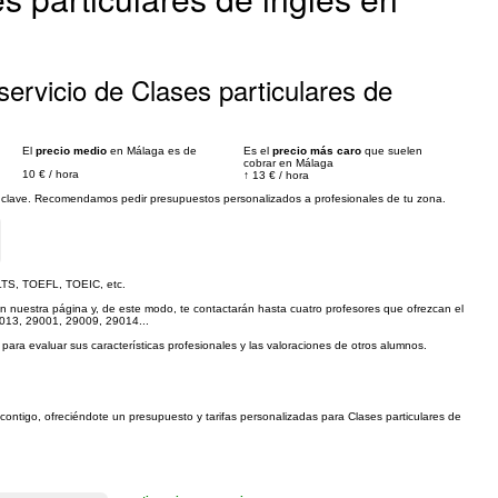
ervicio de Clases particulares de
El
precio medio
en Málaga es de
Es el
precio más caro
que suelen
cobrar en Málaga
10 €
/
hora
↑
13 €
/
hora
es clave. Recomendamos pedir presupuestos personalizados a profesionales de tu zona.
ELTS, TOEFL, TOEIC, etc.
ar en nuestra página y, de este modo, te contactarán hasta cuatro profesores que ofrezcan el
29013, 29001, 29009, 29014...
 para evaluar sus características profesionales y las valoraciones de otros alumnos.
 contigo, ofreciéndote un presupuesto y tarifas personalizadas para Clases particulares de