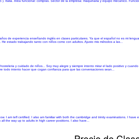
15 ). Italia. Área funcional: compras. Sector de la empresa: maquinaria y equipo mecánico. Funci
ro años de experiencia enseñando inglés en clases particulares. Ya que el español no es mi leng
. He estado trabajando tanto con niños como con adultos. Ajusto mis métodos a las...
teleria y cuidado de niños... Soy muy alegre y siempre intento mirar el lado positivo y cuando
re todo intento hacer que cogan confianza para que las conversaciones sean...
. I am tefl certified. I also am familiar with both the cambridge and trinity examinations. I have 
all the way up to adults in high career positions. I also have...
Precio de Clase