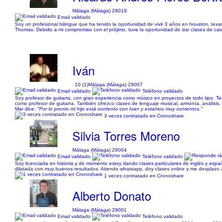
Málaga (Málaga) 29018
Email validado
Soy un profesional bilingue que ha tenido la oportunidad de vivir 3 años en houston, texas,
Thomas. Debido a mi compromiso con el prójimo, tuve la oportunidad de dar clases de catec
Iván
10 (1)
Málaga (Málaga) 29007
Email validado
Teléfono validado
Soy profesor de guitarra, con gran experiencia como músico en proyectos de todo tipo. Te
como profesor de guitarra. También ofrezco clases de lenguaje musical, armonía, análisis
Mar dice:
"Por lo pronto mi hijo está contento con Ivan y estamos muy contentos."
3 veces contratado en Cronoshare
Silvia Torres Moreno
Málaga (Málaga) 29004
Email validado
Teléfono validado
Soy licenciada en historia y de momento estoy dando clases particulares de inglés y españ
dilatada con muy buenos resultados. Atiendo whatsapp, doy clases online y me desplazo a do
1 veces contratado en Cronoshare
Alberto Donato
Málaga (Málaga) 29001
Email validado
Teléfono validado