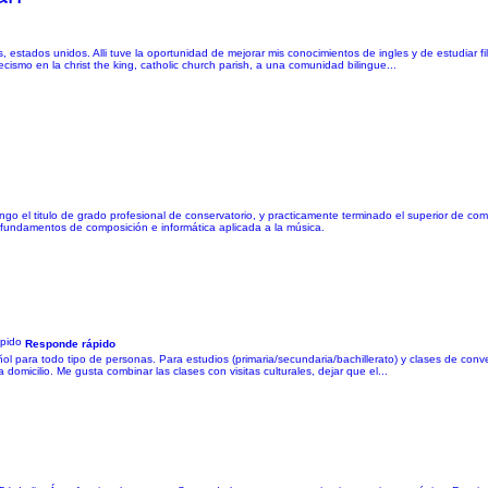
 estados unidos. Alli tuve la oportunidad de mejorar mis conocimientos de ingles y de estudiar filo
ismo en la christ the king, catholic church parish, a una comunidad bilingue...
ngo el titulo de grado profesional de conservatorio, y practicamente terminado el superior de c
, fundamentos de composición e informática aplicada a la música.
Responde rápido
ol para todo tipo de personas. Para estudios (primaria/secundaria/bachillerato) y clases de conv
micilio. Me gusta combinar las clases con visitas culturales, dejar que el...