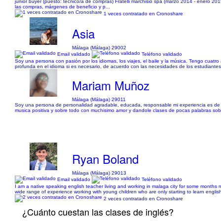
junior buyer (puesto: técnico/a de compras) Fratelli marchisio spa (marzo 2014 - enero 20
las compras, márgenes de beneficio y p...
1 veces contratado en Cronoshare
Asia
Málaga (Málaga) 29002
Email validado
Teléfono validado
Soy una persona con pasión por los idiomas, los viajes, el baile y la música. Tengo cuat
profunda en el idioma si es necesario, de acuerdo con las necesidades de los estudiantes
Mariam Muñoz
Málaga (Málaga) 29011
Soy una persona de personalidad agradable, educada, responsable mi experiencia es de hos
musica positiva y sobre todo con muchisimo amor y dandole clases de pocas palabras sob
Ryan Boland
Málaga (Málaga) 29013
Email validado
Teléfono validado
I am a native speaking english teacher living and working in malaga city for some months now
wide range of experience working with young children who are only starting to learn english 
2 veces contratado en Cronoshare
¿Cuánto cuestan las clases de inglés?