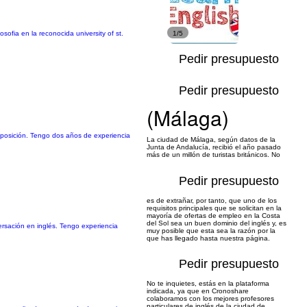
sofia en la reconocida university of st.
1/5
Pedir presupuesto
Pedir presupuesto
(Málaga)
omposición. Tengo dos años de experiencia
La ciudad de Málaga, según datos de la
Junta de Andalucía, recibió el año pasado
más de un millón de turistas británicos. No
Pedir presupuesto
es de extrañar, por tanto, que uno de los
requisitos principales que se solicitan en la
mayoría de ofertas de empleo en la Costa
del Sol sea un buen dominio del inglés y, es
ersación en inglés. Tengo experiencia
muy posible que esta sea la razón por la
que has llegado hasta nuestra página.
Pedir presupuesto
No te inquietes, estás en la plataforma
indicada, ya que en Cronoshare
colaboramos con los mejores profesores
particulares de inglés de la ciudad de