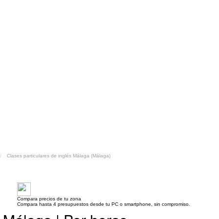
Clases particulares de inglés Málaga (Málaga)
Compara precios de tu zona
Compara hasta 4 presupuestos desde tu PC o smartphone, sin compromiso.