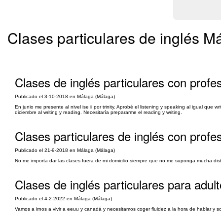
Clases particulares de inglés M
Clases de inglés particulares con profes
Publicado el 3-10-2018 en Málaga (Málaga)
En junio me presente al nivel ise ii por trinity. Aprobé el listening y speaking al igual qu
diciembre al writing y reading. Necesitaría prepararme el reading y writing.
Clases particulares de inglés con profes
Publicado el 21-9-2018 en Málaga (Málaga)
No me importa dar las clases fuera de mi domicilio siempre que no me suponga mucha dis
Clases de inglés particulares para adult
Publicado el 4-2-2022 en Málaga (Málaga)
Vamos a irnos a vivir a eeuu y canadá y necesitamos coger fluidez a la hora de hablar y s