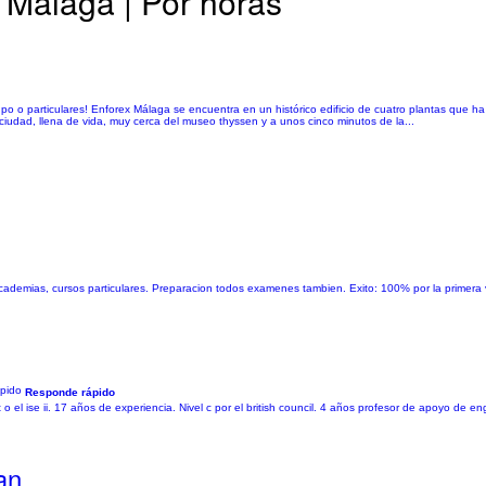
n Málaga | Por horas
po o particulares! Enforex Málaga se encuentra en un histórico edificio de cuatro plantas que h
 ciudad, llena de vida, muy cerca del museo thyssen y a unos cinco minutos de la...
 academias, cursos particulares. Preparacion todos examenes tambien. Exito: 100% por la primera
Responde rápido
 o el ise ii. 17 años de experiencia. Nivel c por el british council. 4 años profesor de apoyo de e
an