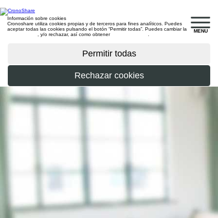
Información sobre cookies
Cronoshare utiliza cookies propias y de terceros para fines analíticos. Puedes
aceptar todas las cookies pulsando el botón “Permitir todas”. Puedes cambiar la
MENU
configuración
, y/o rechazar, así como obtener
más información
.