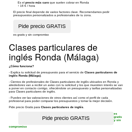
Es el
precio más caro
que suelen cobrar en Ronda
↑
16 €
/
hora
El precio final depende de varios factores clave. Recomendamos pedir
presupuestos personalizados a profesionales de tu zona.
es gratis y sin compromiso
Clases particulares de
inglés Ronda (Málaga)
¿Cómo funciona?
- Explica tu solicitud de presupuesto para el servicio de
Clases particulares de
inglés Ronda (Málaga)
.
- Cientos de profesionales de Clases particulares de inglés ubicados en Ronda y
alrededores van a recibir un aviso con tu solicitud y los que muestren interés se van
a poner en contacto contigo, ofreciéndote un presupuesto y tarifas personalizadas
para Clases particulares de inglés.
- Puedes ver las valoraciones de otros clientes así como el perfil de cada
profesional para poder comparar los presupuestos y tomar la mejor decisión.
Pide precio Gratis para
Clases particulares de inglés
.
es
gratis
y sin
compromiso