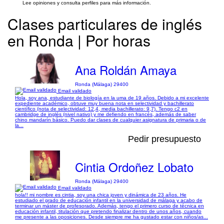
Lee opiniones y consulta perfiles para más información.
Clases particulares de inglés
en Ronda | Por horas
Ana Roldán Amaya
Ronda (Málaga) 29400
Email validado
Hola, soy ana, estudiante de biología en la uma de 19 años. Debido a mi excelente
expediente académico, obtuve muy buena nota en selectividad y bachillerato
científico (nota de selectividad: 12,4, media bachillerato: 9,7). Tengo c2 en
cambridge de inglés (nivel nativo) y me defiendo en francés, además de saber
chino mandarín básico. Puedo dar clases de cualquier asignatura de primaria o de
la...
Pedir presupuesto
Cintia Ordoñez Lobato
Ronda (Málaga) 29400
Email validado
hola!! mi nombre es cintia, soy una chica joven y dinámica de 23 años. He
estudiado el grado de educación infantil en la universidad de málaga y acabo de
terminar un máster de profesorado. Además, tengo el primero curso de técnica en
educación infantil, titulación que pretendo finalizar dentro de unos años, cuando
me presente a las oposiciones. Desde siempre me ha gustado estar con niños/as...