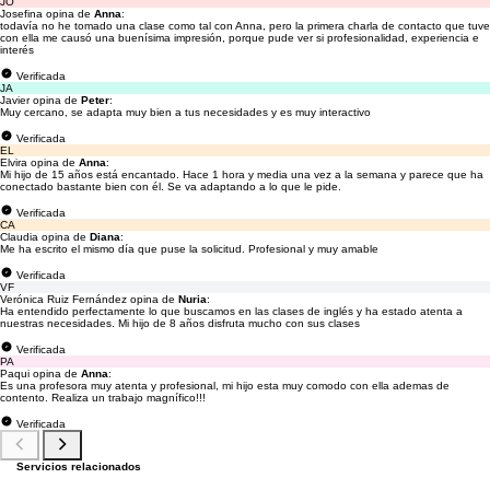
JO
Josefina opina de
Anna
:
todavía no he tomado una clase como tal con Anna, pero la primera charla de contacto que tuve
con ella me causó una buenísima impresión, porque pude ver si profesionalidad, experiencia e
interés
Verificada
JA
Javier opina de
Peter
:
Muy cercano, se adapta muy bien a tus necesidades y es muy interactivo
Verificada
EL
Elvira opina de
Anna
:
Mi hijo de 15 años está encantado. Hace 1 hora y media una vez a la semana y parece que ha
conectado bastante bien con él. Se va adaptando a lo que le pide.
Verificada
CA
Claudia opina de
Diana
:
Me ha escrito el mismo día que puse la solicitud. Profesional y muy amable
Verificada
VF
Verónica Ruiz Fernández opina de
Nuria
:
Ha entendido perfectamente lo que buscamos en las clases de inglés y ha estado atenta a
nuestras necesidades. Mi hijo de 8 años disfruta mucho con sus clases
Verificada
PA
Paqui opina de
Anna
:
Es una profesora muy atenta y profesional, mi hijo esta muy comodo con ella ademas de
contento. Realiza un trabajo magnífico!!!
Verificada
Servicios relacionados