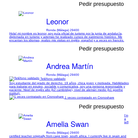
Pedir presupuesto
Leonor
Ronda (Málaga) 29400
Hola! mi nombre es leonor, soy guía oficial de turismo por la junta de andalucía,
diplomada en turismo y además he realizado cursos de patrimonio histórico. Me
encantan los idiomas, realizo mis visitas en inglés, español y a veces en francés.
Pedir presupuesto
Andrea Martín
Ronda (Málaga) 29400
Teléfono validado
Soy estudiante del grado de derecho. 19 años, chica joven y motivada. Habilidades
para trabajar en equipo, sociable y comunicativa, soy una persona responsable y
paciente. Nivel de inglés alto (b2 cambridge), nivel de alemán medio (b1 goethe
institut).
1 veces contratado en Cronoshare
Pedir presupuesto
I'm
a
Amelia Swan
tefl
Ronda (Málaga) 29400
certified teacher originally from cape town, south africa. I currently live in spain and