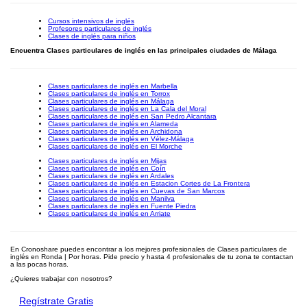
Cursos intensivos de inglés
Profesores particulares de inglés
Clases de inglés para niños
Encuentra Clases particulares de inglés en las principales ciudades de Málaga
Clases particulares de inglés en Marbella
Clases particulares de inglés en Torrox
Clases particulares de inglés en Málaga
Clases particulares de inglés en La Cala del Moral
Clases particulares de inglés en San Pedro Alcantara
Clases particulares de inglés en Alameda
Clases particulares de inglés en Archidona
Clases particulares de inglés en Vélez-Málaga
Clases particulares de inglés en El Morche
Clases particulares de inglés en Mijas
Clases particulares de inglés en Coín
Clases particulares de inglés en Ardales
Clases particulares de inglés en Estacion Cortes de La Frontera
Clases particulares de inglés en Cuevas de San Marcos
Clases particulares de inglés en Manilva
Clases particulares de inglés en Fuente Piedra
Clases particulares de inglés en Arriate
En Cronoshare puedes encontrar a los mejores profesionales de Clases particulares de
inglés en Ronda | Por horas. Pide precio y hasta 4 profesionales de tu zona te contactan
a las pocas horas.
¿Quieres trabajar con nosotros?
Regístrate Gratis