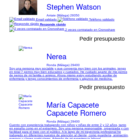
Stephen Watson
Arriate (Málaga) 29350
Email validado
Teléfono validado
Responde rápido
2 veces contratado en Cronoshare
Pedir presupuesto
Nerea
Ronda (Málaga) 29400
Soy una persona muy sociable y que congenia muy bien con los animales, tengo
en total 7 perros muy bien educados y cuidados. He cuidado aparte de mis perros
de perros de mi familia o amigos. Ahora mismo estoy estudiando auxiliar de
enfermeria y tengo conocimientos de enfermeria y algunos de medicina.
Pedir presupuesto
María Capacete
Capacete Romero
Ronda (Málaga) 29400
Cuento con experiencia trabajando con niños y niñas de entre 2 y 12 años, tanto
en españa como en el extranjero. Soy una persona responsable, organizada y con
facilidad para el trato con el público. A lo largo de mi trayectoria profesional he
trabajado en diferentes puestos de atención al cliente, como guardería, animación,
eventos y clases particulares, Además de mi experiencia laboral,...