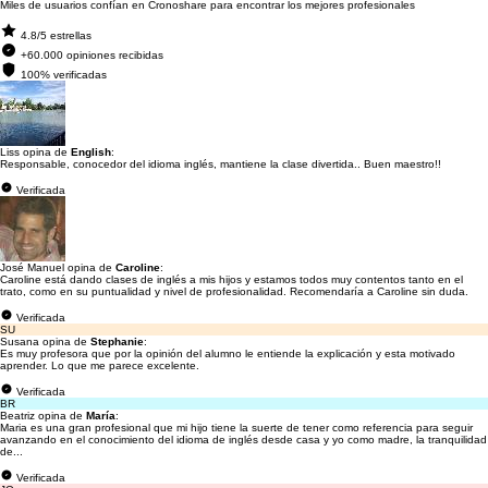
Miles de usuarios confían en Cronoshare para encontrar los mejores profesionales
4.8/5 estrellas
+60.000 opiniones recibidas
100% verificadas
Liss opina de
English
:
Responsable, conocedor del idioma inglés, mantiene la clase divertida.. Buen maestro!!
Verificada
José Manuel opina de
Caroline
:
Caroline está dando clases de inglés a mis hijos y estamos todos muy contentos tanto en el
trato, como en su puntualidad y nivel de profesionalidad. Recomendaría a Caroline sin duda.
Verificada
SU
Susana opina de
Stephanie
:
Es muy profesora que por la opinión del alumno le entiende la explicación y esta motivado
aprender. Lo que me parece excelente.
Verificada
BR
Beatriz opina de
María
:
Maria es una gran profesional que mi hijo tiene la suerte de tener como referencia para seguir
avanzando en el conocimiento del idioma de inglés desde casa y yo como madre, la tranquilidad
de...
Verificada