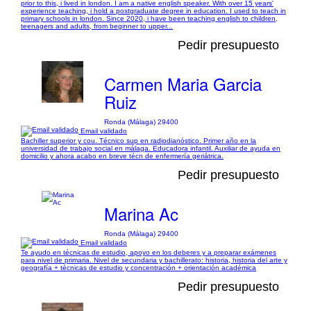
prior to this, i lived in london. I am a native english speaker. With over 15 years'
experience teaching, i hold a postgraduate degree in education. I used to teach in
primary schools in london. Since 2020, i have been teaching english to children,
teenagers and adults, from beginner to upper...
Pedir presupuesto
Carmen Maria Garcia
Ruiz
Ronda (Málaga) 29400
Email validado
Bachiller superior y cou. Técnico sup en radiodianóstico. Primer año en la
universidad de trabajo social en málaga. Educadora infantil. Auxiliar de ayuda en
domicilio y ahora acabo en breve técn de enfermería geriátrica.
Pedir presupuesto
Marina Ac
Ronda (Málaga) 29400
Email validado
Te ayudo en técnicas de estudio, apoyo en los deberes y a preparar exámenes
para nivel de primaria. Nivel de secundaria y bachillerato: historia, historia del arte y
geografía + técnicas de estudio y concentración + orientación académica
Pedir presupuesto