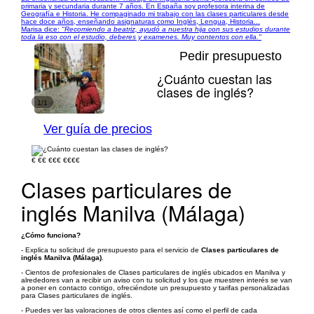
primaria y secundaria durante 7 años. En España soy profesora interina de
Geografía e Historia. He compaginado mi trabajo con las clases particulares desde
hace doce años, enseñando asignaturas como Inglés, Lengua, Historia...
Marisa dice:
"Recomiendo a beatriz, ayudó a nuestra hija con sus estudios durante
toda la eso con el estudio, deberes y examenes. Muy contentos con ella."
Pedir presupuesto
¿Cuánto cuestan las
clases de inglés?
1/1
Ver guía de precios
€
€€
€€€
€€€€
Clases particulares de
inglés Manilva (Málaga)
¿Cómo funciona?
- Explica tu solicitud de presupuesto para el servicio de
Clases particulares de
inglés Manilva (Málaga)
.
- Cientos de profesionales de Clases particulares de inglés ubicados en Manilva y
alrededores van a recibir un aviso con tu solicitud y los que muestren interés se van
a poner en contacto contigo, ofreciéndote un presupuesto y tarifas personalizadas
para Clases particulares de inglés.
- Puedes ver las valoraciones de otros clientes así como el perfil de cada