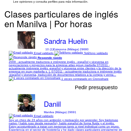
Lee opiniones y consulta perfiles para más información.
Clases particulares de inglés
en Manilva | Por horas
Sandra Huelin
10 (1)
Estepona (Málaga) 29680
Email validado
Teléfono validado
Responde rápido
2009 - actualmente traductora e intérprete inglés - español y viceversa en
negociaciones y proyectos para la empresa atlas group marbella 07/2011 -
actualmente intérprete inglés -español y viceversa entre clientes y la dirección de la
empresa en quay marbella s. L 07/2011 - actualmente traductora e intérprete inglés
-español y viceversa, traducción de documentos relativos a la compra y venta...
1 veces contratado en Cronoshare
Pedir presupuesto
Daniil
Manilva (Málaga) 29691
Email validado
Soy un chico de 23 años con ambición y motivación por aprender. Soy bielorruso
nativo ( hablo ruso desde pequeño), hablo español de forma fluida y el inglés.
Estoy acostumbrado a tratar con personas tanto a nivel individual como un grupo.
Experiencia en el sector de hostelería y he dado clases particulares previamente de