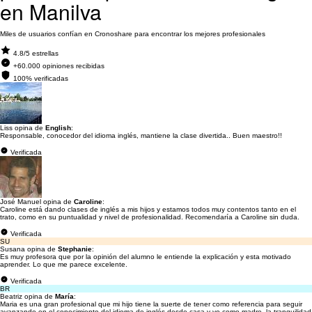
en Manilva
Miles de usuarios confían en Cronoshare para encontrar los mejores profesionales
4.8/5 estrellas
+60.000 opiniones recibidas
100% verificadas
Liss opina de
English
:
Responsable, conocedor del idioma inglés, mantiene la clase divertida.. Buen maestro!!
Verificada
José Manuel opina de
Caroline
:
Caroline está dando clases de inglés a mis hijos y estamos todos muy contentos tanto en el
trato, como en su puntualidad y nivel de profesionalidad. Recomendaría a Caroline sin duda.
Verificada
SU
Susana opina de
Stephanie
:
Es muy profesora que por la opinión del alumno le entiende la explicación y esta motivado
aprender. Lo que me parece excelente.
Verificada
BR
Beatriz opina de
María
:
Maria es una gran profesional que mi hijo tiene la suerte de tener como referencia para seguir
avanzando en el conocimiento del idioma de inglés desde casa y yo como madre, la tranquilidad