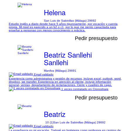
Helena
San Luis de Sabinillas (Málaga) 29692
Estudio inglés a diario desde hace 5 años rigurosamente, por vocación y cuenta
propia. Mi nivel es parecido a un b2 o c1, por lo que me siento capacitada para
enseñar a personas con menos conocimiento o práctica.
Pedir presupuesto
Beatriz Sanllehi
Sanllehi
Manilva (Málaga) 29691
Email validado
Experiencia como administrativa y gestión de recursos, incluye excel, outlook, word,
dropbox, we transfer. Experiencia en atención al cliente, incluye información
general, ventas, departamento de reclamaciones. Cierre y cuadres de cajas.
1 veces contratado en Cronoshare
Pedir presupuesto
Beatriz
10 (1)
San Luis de Sabinillas (Málaga) 29692
Email validado
La enseñanza es mi vocación. Trabajé en Inglaterra como profesora en centros de