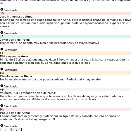
de...
Verificada
JO
Josefina opina de
Anna
:
todavía no he tomado una clase como tal con Anna, pero la primera charla de contacto que tuve
con ella me causó una buenísima impresión, porque pude ver si profesionalidad, experiencia e
interés
Verificada
JA
Javier opina de
Peter
:
Muy cercano, se adapta muy bien a tus necesidades y es muy interactivo
Verificada
EL
Elvira opina de
Anna
:
Mi hijo de 15 años está encantado. Hace 1 hora y media una vez a la semana y parece que ha
conectado bastante bien con él. Se va adaptando a lo que le pide.
Verificada
CA
Claudia opina de
Diana
:
Me ha escrito el mismo día que puse la solicitud. Profesional y muy amable
Verificada
VF
Verónica Ruiz Fernández opina de
Nuria
:
Ha entendido perfectamente lo que buscamos en las clases de inglés y ha estado atenta a
nuestras necesidades. Mi hijo de 8 años disfruta mucho con sus clases
Verificada
PA
Paqui opina de
Anna
:
Es una profesora muy atenta y profesional, mi hijo esta muy comodo con ella ademas de
contento. Realiza un trabajo magnífico!!!
Verificada