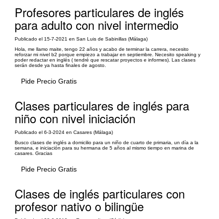
Profesores particulares de inglés
para adulto con nivel intermedio
Publicado el 15-7-2021 en San Luis de Sabinillas (Málaga)
Hola, me llamo maite, tengo 22 años y acabo de terminar la carrera, necesito
reforzar mi nivel b2 porque empiezo a trabajar en septiembre. Necesito speaking y
poder redactar en inglés ( tendré que rescatar proyectos e informes). Las clases
serán desde ya hasta finales de agosto.
Pide Precio Gratis
Clases particulares de inglés para
niño con nivel iniciación
Publicado el 6-3-2024 en Casares (Málaga)
Busco clases de inglés a domicilio para un niño de cuarto de primaria, un día a la
semana, e iniciación para su hermana de 5 años al mismo tiempo en marina de
casares. Gracias
Pide Precio Gratis
Clases de inglés particulares con
profesor nativo o bilingüe