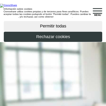
Información sobre cookies
Cronoshare utiliza cookies propias y de terceros para fines analíticos. Puedes
aceptar todas las cookies pulsando el botón “Permitir todas”. Puedes cambiar la
MENU
configuración
, y/o rechazar, así como obtener
más información
.