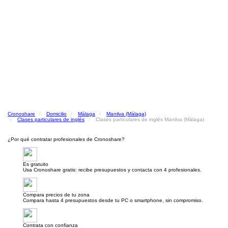
Cronoshare
Domicilio
Málaga
Manilva (Málaga)
Clases particulares de inglés
Clases particulares de inglés Manilva (Málaga)
¿Por qué contratar profesionales de Cronoshare?
Es gratuito
Usa Cronoshare gratis: recibe presupuestos y contacta con 4 profesionales.
Compara precios de tu zona
Compara hasta 4 presupuestos desde tu PC o smartphone, sin compromiso.
Contrata con confianza