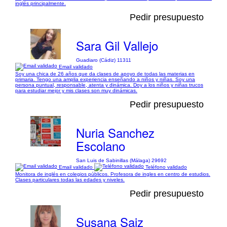
inglés principalmente.
Pedir presupuesto
Sara Gil Vallejo
Guadiaro (Cádiz) 11311
Email validado
Soy una chica de 26 años que da clases de apoyo de todas las materias en
primaria. Tengo una amplia experiencia enseñando a niños y niñas. Soy una
persona puntual, responsable, atenta y dinámica. Doy a los niños y niñas trucos
para estudiar mejor y mis clases son muy dinámicas.
Pedir presupuesto
Nuria Sanchez
Escolano
San Luis de Sabinillas (Málaga) 29692
Email validado
Teléfono validado
Monitora de inglés en colegios públicos. Profesora de ingles en centro de estudios.
Clases particulares todas las edades y niveles.
Pedir presupuesto
Susana Saiz