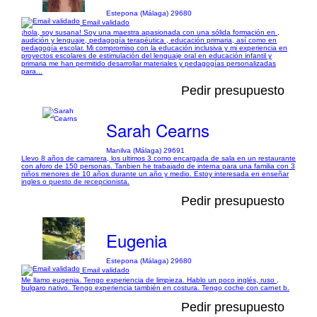
Estepona (Málaga) 29680
Email validado
¡hola, soy susana! Soy una maestra apasionada con una sólida formación en ,
audición y lenguaje, pedagogía terapéutica , educación primaria, así como en
pedagogía escolar. Mi compromiso con la educación inclusiva y mi experiencia en
proyectos escolares de estimulación del lenguaje oral en educación infantil y
primaria me han permitido desarrollar materiales y pedagogías personalizadas
para...
Pedir presupuesto
Sarah Cearns
Manilva (Málaga) 29691
Llevo 8 años de camarera, los ultimos 3 como encargada de sala en un restaurante
con aforo de 150 personas. Tanbien he trabajado de interna para una familia con 3
niños menores de 10 años durante un año y medio. Estoy interesada en enseñar
ingles o puesto de recepcionista.
Pedir presupuesto
Eugenia
Estepona (Málaga) 29680
Email validado
Me llamo eugenia. Tengo experiencia de limpieza. Hablo un poco inglés, ruso ,
bulgaro nativo. Tengo experiencia también en costura. Tengo coche con carnet b.
Pedir presupuesto