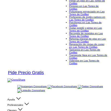
Pintar un piso en Las Torres de
Cotillas
Pintores en Las Torres de
Cotillas
Poliuretano proyectado en Las
Torres de Cotillas
Profesores de inglés nativos en
Las Torres de Cotillas
Psicólogos en Las Torres de
Cotillas
Quitar gotelé y pintar en Las
Torres de Cotillas
Recogida de muebles en Las
Torres de Cotillas
Reforma integral de piso en Las
Torres de Cotillas
Reparación de cintas de correr
en Las Torres de Cotillas
Tapiceros en Las Torres de
Cotillas
Transporte Ikea en Las Torres de
Cotillas
Videntes en Las Torres de
Cotillas
Pide Precio Gratis
Ayuda
Profesionales
Clientes