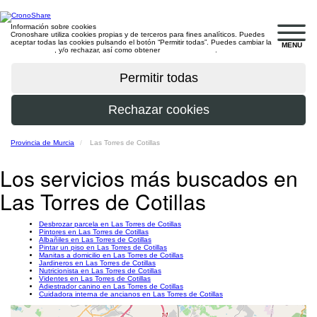
Información sobre cookies
Cronoshare utiliza cookies propias y de terceros para fines analíticos. Puedes
aceptar todas las cookies pulsando el botón “Permitir todas”. Puedes cambiar la
MENU
configuración
, y/o rechazar, así como obtener
más información
.
Provincia de Murcia
Las Torres de Cotillas
Los servicios más buscados en
Las Torres de Cotillas
Desbrozar parcela en Las Torres de Cotillas
Pintores en Las Torres de Cotillas
Albañiles en Las Torres de Cotillas
Pintar un piso en Las Torres de Cotillas
Manitas a domicilio en Las Torres de Cotillas
Jardineros en Las Torres de Cotillas
Nutricionista en Las Torres de Cotillas
Videntes en Las Torres de Cotillas
Adiestrador canino en Las Torres de Cotillas
Cuidadora interna de ancianos en Las Torres de Cotillas