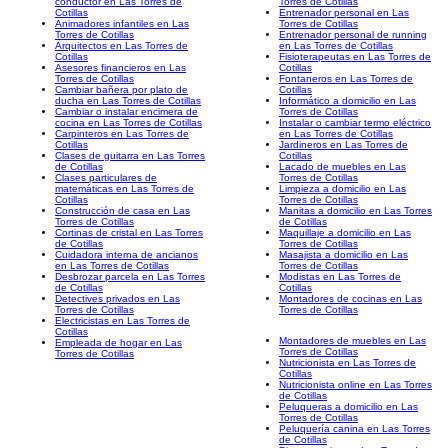
conductor en Las Torres de
Torres de Cotillas
Cotillas
Entrenador personal en Las
Animadores infantiles en Las
Torres de Cotillas
Torres de Cotillas
Entrenador personal de running
Arquitectos en Las Torres de
en Las Torres de Cotillas
Cotillas
Fisioterapeutas en Las Torres de
Asesores financieros en Las
Cotillas
Torres de Cotillas
Fontaneros en Las Torres de
Cambiar bañera por plato de
Cotillas
ducha en Las Torres de Cotillas
Informático a domicilio en Las
Cambiar o instalar encimera de
Torres de Cotillas
cocina en Las Torres de Cotillas
Instalar o cambiar termo eléctrico
Carpinteros en Las Torres de
en Las Torres de Cotillas
Cotillas
Jardineros en Las Torres de
Clases de guitarra en Las Torres
Cotillas
de Cotillas
Lacado de muebles en Las
Clases particulares de
Torres de Cotillas
matemáticas en Las Torres de
Limpieza a domicilio en Las
Cotillas
Torres de Cotillas
Construcción de casa en Las
Manitas a domicilio en Las Torres
Torres de Cotillas
de Cotillas
Cortinas de cristal en Las Torres
Maquillaje a domicilio en Las
de Cotillas
Torres de Cotillas
Cuidadora interna de ancianos
Masajista a domicilio en Las
en Las Torres de Cotillas
Torres de Cotillas
Desbrozar parcela en Las Torres
Modistas en Las Torres de
de Cotillas
Cotillas
Detectives privados en Las
Montadores de cocinas en Las
Torres de Cotillas
Torres de Cotillas
Electricistas en Las Torres de
Cotillas
Montadores de muebles en Las
Empleada de hogar en Las
Torres de Cotillas
Torres de Cotillas
Nutricionista en Las Torres de
Cotillas
Nutricionista online en Las Torres
de Cotillas
Peluqueras a domicilio en Las
Torres de Cotillas
Peluquería canina en Las Torres
de Cotillas