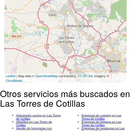
Leaflet
| Map data ©
OpenStreetMap
contributors,
CC-BY-SA
, Imagery ©
CloudMade
Otros servicios más buscados en
Las Torres de Cotillas
Adiestrador canino en Las Torres
Empresas de catering en Las
de Cotillas
Torres de Cotillas
Albañiles en Las Torres de
Empresas de limpieza en Las
Cotillas
Torres de Cotillas
Alquiler de furgonetas con
Empresas de mudanzas en Las