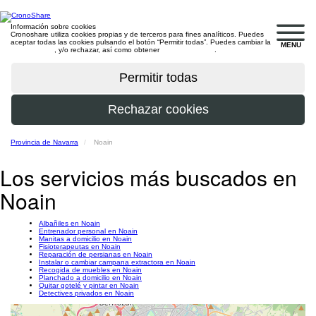
Información sobre cookies
Cronoshare utiliza cookies propias y de terceros para fines analíticos. Puedes
aceptar todas las cookies pulsando el botón “Permitir todas”. Puedes cambiar la
MENU
configuración
, y/o rechazar, así como obtener
más información
.
Provincia de Navarra
Noain
Los servicios más buscados en
Noain
Albañiles en Noain
Entrenador personal en Noain
Manitas a domicilio en Noain
Fisioterapeutas en Noain
Reparación de persianas en Noain
Instalar o cambiar campana extractora en Noain
Recogida de muebles en Noain
Planchado a domicilio en Noain
Quitar gotelé y pintar en Noain
Detectives privados en Noain