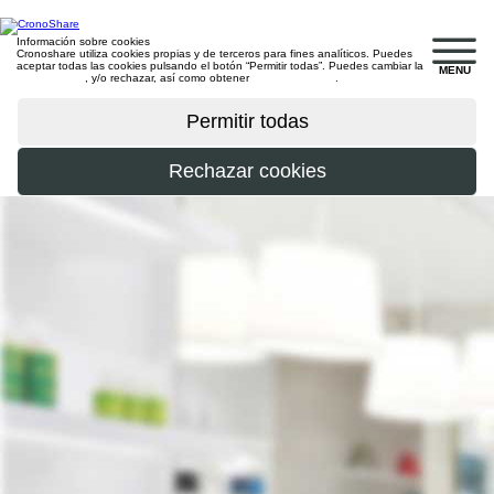
Información sobre cookies
Cronoshare utiliza cookies propias y de terceros para fines analíticos. Puedes
aceptar todas las cookies pulsando el botón “Permitir todas”. Puedes cambiar la
MENU
configuración
, y/o rechazar, así como obtener
más información
.