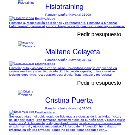
Fisiotraining
Pamplona/Iruña (Navarra) 31008
Email validado
Fisioterapia, recuperación de lesiones y entrenamiento. Fisioterapia funcional.
Entrenamiento presencial y online. Preparación de pruebas de running a distancia.
Pedir presupuesto
Maitane Celayeta
Pamplona/Iruña (Navarra) 31014
Email validado
Fisioterapeuta y osteópata con titulacion universitaria y amplia experiencia en
centros medicos y consulta privada. Problemas de espalda, dolores crónicos,
lesiones deportivas, recuperacion post-cirugia. Trato amable y profesional
Pedir presupuesto
Cristina Puerta
Pamplona/Iruña (Navarra) 31003
Email validado
Soy graduada en el doble grado de fisioterapia y ciencias de la actividad física y
del deporte (cafyd), con formación complementaria en punción seca y pilates (suelo
y máquinas). Actualmente, estoy ampliando mi especialización con un máster en
terapia manual y ejercicio terapéutico. A lo largo de mi formación he realizado
prácticas en clínicas privadas, donde he podido tratar pacientes con...