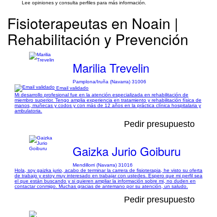
Lee opiniones y consulta perfiles para más información.
Fisioterapeutas en Noain |
Rehabilitación y Prevención
Marilia Trevelin
Pamplona/Iruña (Navarra) 31006
Email validado
Mi desarrollo profesional fue en la atención especializada en rehabilitación de
miembro superior. Tengo amplia experiencia en tratamiento y rehabilitación física de
manos, muñecas y codos y con más de 12 años en la práctica clínica hospitalaria y
ambulatoria.
Pedir presupuesto
Gaizka Jurio Goiburu
Mendillorri (Navarra) 31016
Hola, soy gaizka jurio, acabo de terminar la carrera de fisioterapia, he visto su oferta
de trabajo y estoy muy interesado en trabajar con ustedes. Espero que mi perfil sea
el que están buscando y si quieren ampliar la información sobre mi, no duden en
contactar conmigo. Muchas gracias de antemano por su atención, un saludo.
Pedir presupuesto