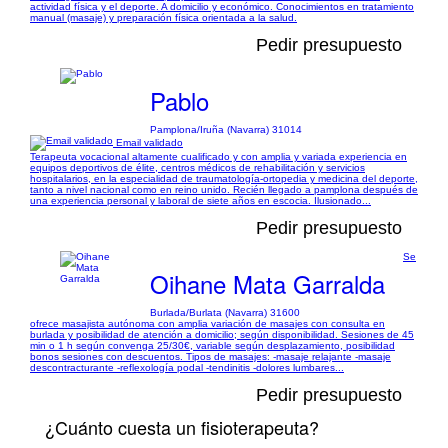
actividad física y el deporte. A domicilio y económico. Conocimientos en tratamiento
manual (masaje) y preparación física orientada a la salud.
Pedir presupuesto
Pablo
Pamplona/Iruña (Navarra) 31014
Email validado
Terapeuta vocacional altamente cualificado y con amplia y variada experiencia en
equipos deportivos de élite, centros médicos de rehabilitación y servicios
hospitalarios, en la especialidad de traumatología-ortopedia y medicina del deporte,
tanto a nivel nacional como en reino unido. Recién llegado a pamplona después de
una experiencia personal y laboral de siete años en escocia. Ilusionado...
Pedir presupuesto
Se
Oihane Mata Garralda
Burlada/Burlata (Navarra) 31600
ofrece masajista autónoma con amplia variación de masajes con consulta en
burlada y posibilidad de atención a domicilio; según disponibilidad. Sesiones de 45
min o 1 h según convenga 25/30€, variable según desplazamiento, posibilidad
bonos sesiones con descuentos. Tipos de masajes: -masaje relajante -masaje
descontracturante -reflexología podal -tendinitis -dolores lumbares...
Pedir presupuesto
¿Cuánto cuesta un fisioterapeuta?