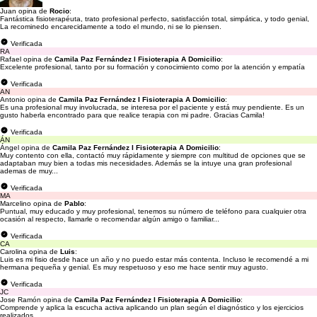
Juan opina de
Rocio
:
Fantástica fisioterapéuta, trato profesional perfecto, satisfacción total, simpática, y todo genial,
La recominedo encarecidamente a todo el mundo, ni se lo piensen.
Verificada
RA
Rafael opina de
Camila Paz Fernández I Fisioterapia A Domicilio
:
Excelente profesional, tanto por su formación y conocimiento como por la atención y empatía
Verificada
AN
Antonio opina de
Camila Paz Fernández I Fisioterapia A Domicilio
:
Es una profesional muy involucrada, se interesa por el paciente y está muy pendiente. Es un
gusto haberla encontrado para que realice terapia con mi padre. Gracias Camila!
Verificada
ÁN
Ángel opina de
Camila Paz Fernández I Fisioterapia A Domicilio
:
Muy contento con ella, contactó muy rápidamente y siempre con multitud de opciones que se
adaptaban muy bien a todas mis necesidades. Además se la intuye una gran profesional
ademas de muy...
Verificada
MA
Marcelino opina de
Pablo
:
Puntual, muy educado y muy profesional, tenemos su número de teléfono para cualquier otra
ocasión al respecto, llamarle o recomendar algún amigo o familiar...
Verificada
CA
Carolina opina de
Luis
:
Luis es mi fisio desde hace un año y no puedo estar más contenta. Incluso le recomendé a mi
hermana pequeña y genial. Es muy respetuoso y eso me hace sentir muy agusto.
Verificada
JC
Jose Ramón opina de
Camila Paz Fernández I Fisioterapia A Domicilio
:
Comprende y aplica la escucha activa aplicando un plan según el diagnóstico y los ejercicios
realizados.