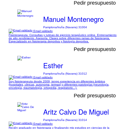
Pedir presupuesto
Manuel Montenegro
Pamplona/Iruña (Navarra) 31004
Email validado
Fisioterapeuta. Consultas y rutinas de ejercicio terapéutico online. Entrenamiento
de alto rendimiento. Asesoría. Clases sobre diferentes ramas de fisioterapia.
Especializado en fisioterapia deportiva y fisiología deportiva.
Pedir presupuesto
Esther
Pamplona/Iruña (Navarra) 31012
Email validado
Soy fisioterapeuta desde 2009, tengo experiencia en diferentes ámbitos
(hospitales, clinicas, autonoma, termas) y diferentes patologías (neurología,
oncología, traumatología, ortopedia, respiratorio...).
Pedir presupuesto
Aritz Calvo De Miguel
Pamplona/Iruña (Navarra) 31014
Email validado
Recién graduado en fisioterapia y finalizando mis estudios en ciencias de la