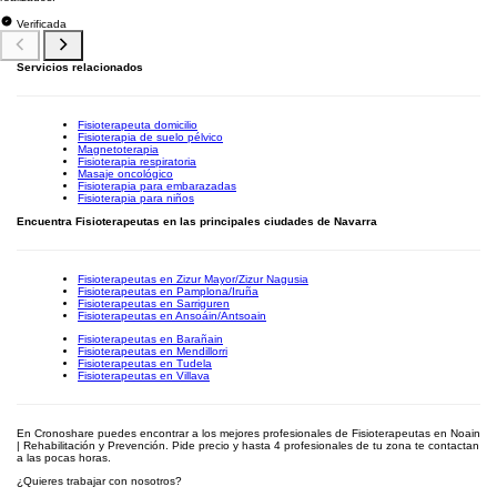
Verificada
Servicios relacionados
Fisioterapeuta domicilio
Fisioterapia de suelo pélvico
Magnetoterapia
Fisioterapia respiratoria
Masaje oncológico
Fisioterapia para embarazadas
Fisioterapia para niños
Encuentra Fisioterapeutas en las principales ciudades de Navarra
Fisioterapeutas en Zizur Mayor/Zizur Nagusia
Fisioterapeutas en Pamplona/Iruña
Fisioterapeutas en Sarriguren
Fisioterapeutas en Ansoáin/Antsoain
Fisioterapeutas en Barañain
Fisioterapeutas en Mendillorri
Fisioterapeutas en Tudela
Fisioterapeutas en Villava
En Cronoshare puedes encontrar a los mejores profesionales de Fisioterapeutas en Noain
| Rehabilitación y Prevención. Pide precio y hasta 4 profesionales de tu zona te contactan
a las pocas horas.
¿Quieres trabajar con nosotros?