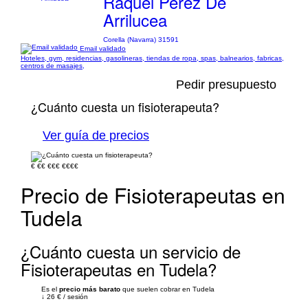
Raquel Perez De
Arrilucea
Corella (Navarra) 31591
Email validado
Hoteles, gym, residencias, gasolineras, tiendas de ropa, spas, balnearios, fabricas,
centros de masajes,
Pedir presupuesto
¿Cuánto cuesta un fisioterapeuta?
Ver guía de precios
€
€€
€€€
€€€€
Precio de Fisioterapeutas en
Tudela
¿Cuánto cuesta un servicio de
Fisioterapeutas en Tudela?
Es el
precio más barato
que suelen cobrar en Tudela
↓
26 €
/
sesión