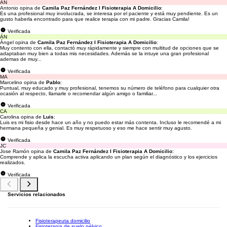
AN
Antonio opina de
Camila Paz Fernández I Fisioterapia A Domicilio
:
Es una profesional muy involucrada, se interesa por el paciente y está muy pendiente. Es un
gusto haberla encontrado para que realice terapia con mi padre. Gracias Camila!
Verificada
ÁN
Ángel opina de
Camila Paz Fernández I Fisioterapia A Domicilio
:
Muy contento con ella, contactó muy rápidamente y siempre con multitud de opciones que se
adaptaban muy bien a todas mis necesidades. Además se la intuye una gran profesional
ademas de muy...
Verificada
MA
Marcelino opina de
Pablo
:
Puntual, muy educado y muy profesional, tenemos su número de teléfono para cualquier otra
ocasión al respecto, llamarle o recomendar algún amigo o familiar...
Verificada
CA
Carolina opina de
Luis
:
Luis es mi fisio desde hace un año y no puedo estar más contenta. Incluso le recomendé a mi
hermana pequeña y genial. Es muy respetuoso y eso me hace sentir muy agusto.
Verificada
JC
Jose Ramón opina de
Camila Paz Fernández I Fisioterapia A Domicilio
:
Comprende y aplica la escucha activa aplicando un plan según el diagnóstico y los ejercicios
realizados.
Verificada
Servicios relacionados
Fisioterapeuta domicilio
Fisioterapia de suelo pélvico