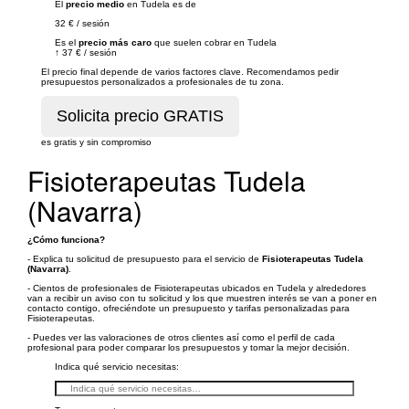
El
precio medio
en Tudela es de
32 €
/
sesión
Es el
precio más caro
que suelen cobrar en Tudela
↑
37 €
/
sesión
El precio final depende de varios factores clave. Recomendamos pedir
presupuestos personalizados a profesionales de tu zona.
es gratis y sin compromiso
Fisioterapeutas Tudela
(Navarra)
¿Cómo funciona?
- Explica tu solicitud de presupuesto para el servicio de
Fisioterapeutas Tudela
(Navarra)
.
- Cientos de profesionales de Fisioterapeutas ubicados en Tudela y alrededores
van a recibir un aviso con tu solicitud y los que muestren interés se van a poner en
contacto contigo, ofreciéndote un presupuesto y tarifas personalizadas para
Fisioterapeutas.
- Puedes ver las valoraciones de otros clientes así como el perfil de cada
profesional para poder comparar los presupuestos y tomar la mejor decisión.
Indica qué servicio necesitas: