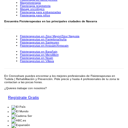
Magnetoterapia
Fisioterapia respiratoria
Masaje oncológico
Fisioterapia para embarazadas
Fisioterapia para niños
Encuentra Fisioterapeutas en las principales ciudades de Navarra
Fisioterapeutas en Zizur Mayor/Zizur Nagusia
Fisioterapeutas en Pamplona/Iruña
Fisioterapeutas en Sarriguren
Fisioterapeutas en Ansoáin/Antsoain
Fisioterapeutas en Barañain
Fisioterapeutas en Mendillorri
Fisioterapeutas en Noain
Fisioterapeutas en Villava
En Cronoshare puedes encontrar a los mejores profesionales de Fisioterapeutas en
Tudela | Rehabilitación y Prevención. Pide precio y hasta 4 profesionales de tu zona te
contactan a las pocas horas.
¿Quieres trabajar con nosotros?
Regístrate Gratis