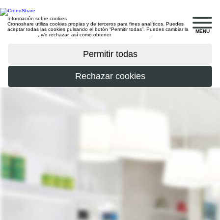
Información sobre cookies
Cronoshare utiliza cookies propias y de terceros para fines analíticos. Puedes
aceptar todas las cookies pulsando el botón “Permitir todas”. Puedes cambiar la
MENU
configuración
, y/o rechazar, así como obtener
más información
.