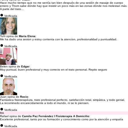
Hace mucho tiempo que no me sentía tan bien después de una sesión de masaje de cuerpo
entero y Thom sabe dónde hay que insistir un poco más en las zonas dónde nos molestan más.
A parte del trato...
Verificada
Toñi opina de
Maria Elena
:
Me ha dado una sesion y estoy contenta con la atencion, profesionalidad y puntualidad.
Verificada
Belen opina de
Edgar
:
Muy puntual, buen profesional y muy correcto en el trato personal. Repito seguro
Verificada
Juan opina de
Rocio
:
Fantástica fisioterapéuta, trato profesional perfecto, satisfacción total, simpática, y todo genial,
La recominedo encarecidamente a todo el mundo, ni se lo piensen.
Verificada
RA
Rafael opina de
Camila Paz Fernández I Fisioterapia A Domicilio
:
Excelente profesional, tanto por su formación y conocimiento como por la atención y empatía
Verificada