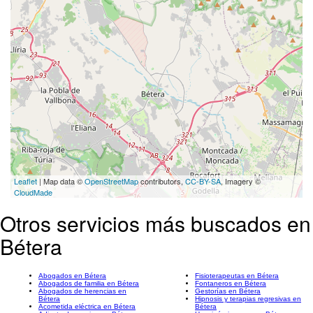
Leaflet
| Map data ©
OpenStreetMap
contributors,
CC-BY-SA
, Imagery ©
CloudMade
Otros servicios más buscados en
Bétera
Abogados en Bétera
Fisioterapeutas en Bétera
Abogados de familia en Bétera
Fontaneros en Bétera
Abogados de herencias en
Gestorías en Bétera
Bétera
Hipnosis y terapias regresivas en
Acometida eléctrica en Bétera
Bétera