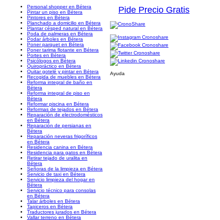
Personal shopper en Bétera
Pide Precio Gratis
Pintar un piso en Bétera
Pintores en Bétera
Planchado a domicilio en Bétera
Plantar césped natural en Bétera
Poda de palmeras en Bétera
Podar árboles en Bétera
Poner parquet en Bétera
Poner tarima flotante en Bétera
Portes en Bétera
Psicólogos en Bétera
Quiropráctico en Bétera
Quitar gotelé y pintar en Bétera
Ayuda
Recogida de muebles en Bétera
Reforma integral de baño en
Bétera
Reforma integral de piso en
Bétera
Reformar piscina en Bétera
Reformas de tejados en Bétera
Reparación de electrodomésticos
en Bétera
Reparación de persianas en
Bétera
Reparación neveras frigoríficos
en Bétera
Residencia canina en Bétera
Residencia para gatos en Bétera
Retirar tejado de uralita en
Bétera
Señoras de la limpieza en Bétera
Servicio de taxi en Bétera
Servicio limpieza del hogar en
Bétera
Servicio técnico para consolas
en Bétera
Talar árboles en Bétera
Tapiceros en Bétera
Traductores jurados en Bétera
Vallar terreno en Bétera