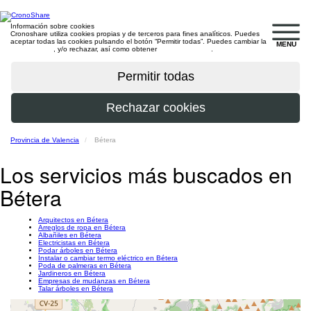
Información sobre cookies
Cronoshare utiliza cookies propias y de terceros para fines analíticos. Puedes
aceptar todas las cookies pulsando el botón “Permitir todas”. Puedes cambiar la
MENU
configuración
, y/o rechazar, así como obtener
más información
.
Provincia de Valencia
Bétera
Los servicios más buscados en
Bétera
Arquitectos en Bétera
Arreglos de ropa en Bétera
Albañiles en Bétera
Electricistas en Bétera
Podar árboles en Bétera
Instalar o cambiar termo eléctrico en Bétera
Poda de palmeras en Bétera
Jardineros en Bétera
Empresas de mudanzas en Bétera
Talar árboles en Bétera