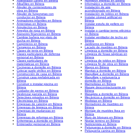
Adiestrador canino en Bétera
Hormigón impreso en Bétera
Albañiles en Bétera
Informático a domicilio en Bétera
Alquiler de contenedores de
Instalación de aire
obra en Bétera
acondicionado en Bétera
Alquiler de furgonetas con
Instalación de toldos en Bétera
conductor en Bétera
Instalar césped artificial en
Animadores infantiles en Bétera
Bétera
Antenistas en Bétera
Instalar estufa de pellets en
Arquitectos en Bétera
Bétera
Arreglos de ropa en Bétera
Instalar o cambiar termo eléctrico
Asesores financieros en Bétera
en Bétera
Cambiar bañera por plato de
Instalar ventilador de techo en
ducha en Bétera
Bétera
Carpinteros en Bétera
Jardineros en Bétera
Cerrajeros en Bétera
Lacado de muebles en Bétera
Clases de tenis en Bétera
Limpieza a domicilio en Bétera
Clases particulares de defensa
Limpieza de fosas sépticas en
personal en Bétera
Bétera
Clases particulares de
Limpieza de toldos en Bétera
matemáticas en Bétera
Limpieza fin de obra en Bétera
Cocineras a domicilio en Bétera
Magos en Bétera
Colocar suelo vinílico en Bétera
Manitas a domicilio en Bétera
Construcción de casa en Bétera
Maquillaje a domicilio en Bétera
Construir casa prefabricada en
Maquillaje y peluquería a
Bétera
domicilio en Bétera
Construir o instalar piscina en
Marmolistas en Bétera
Bétera
Masaje descontracturante en
Cuidador de perros en Bétera
Bétera
Desbrozar parcela en Bétera
Masajista a domicilio en Bétera
Detectives privados en Bétera
Mecánicos a domicilio en Bétera
Electricistas en Bétera
Modistas en Bétera
Empresas de catering en Bétera
Montadores de muebles en
Empresas de limpieza en Bétera
Bétera
Empresas de mudanzas en
Montaje de muebles Ikea en
Bétera
Bétera
Empresas de reformas en Bétera
Muro de bloques en Bétera
Enfermeras a domicilio en Bétera
Nivelar terreno en Bétera
Entrenador personal en Bétera
Nutricionista en Bétera
Peluqueras a domicilio en Bétera
Peluquería canina en Bétera