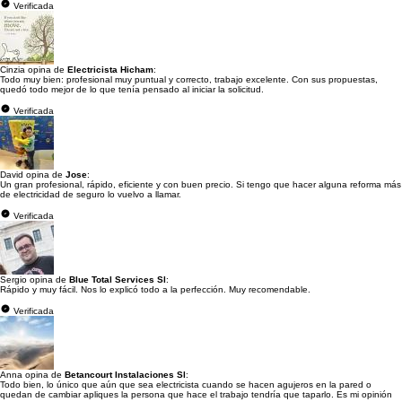
Verificada
Cinzia opina de
Electricista Hicham
:
Todo muy bien: profesional muy puntual y correcto, trabajo excelente. Con sus propuestas,
quedó todo mejor de lo que tenía pensado al iniciar la solicitud.
Verificada
David opina de
Jose
:
Un gran profesional, rápido, eficiente y con buen precio. Si tengo que hacer alguna reforma más
de electricidad de seguro lo vuelvo a llamar.
Verificada
Sergio opina de
Blue Total Services Sl
:
Rápido y muy fácil. Nos lo explicó todo a la perfección. Muy recomendable.
Verificada
Anna opina de
Betancourt Instalaciones Sl
:
Todo bien, lo único que aún que sea electricista cuando se hacen agujeros en la pared o
quedan de cambiar apliques la persona que hace el trabajo tendría que taparlo. Es mi opinión