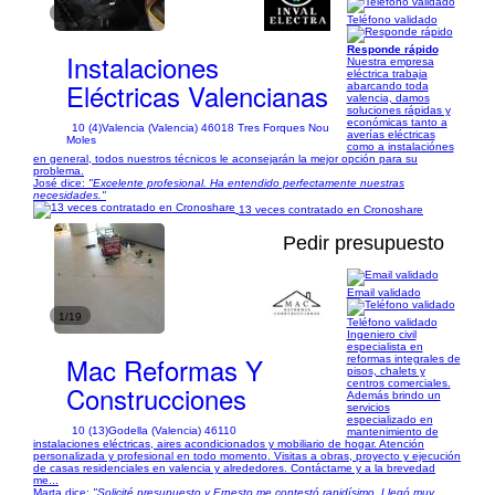
1/2
Teléfono validado
Responde rápido
Instalaciones
Nuestra empresa
eléctrica trabaja
Eléctricas Valencianas
abarcando toda
valencia, damos
soluciones rápidas y
económicas tanto a
10 (4)
Valencia (Valencia) 46018 Tres Forques Nou
averías eléctricas
Moles
como a instalaciónes
en general, todos nuestros técnicos le aconsejarán la mejor opción para su
problema.
José dice:
"Excelente profesional. Ha entendido perfectamente nuestras
necesidades."
13 veces contratado en Cronoshare
Pedir presupuesto
Email validado
1/19
Teléfono validado
Ingeniero civil
especialista en
Mac Reformas Y
reformas integrales de
pisos, chalets y
centros comerciales.
Construcciones
Además brindo un
servicios
especializado en
10 (13)
Godella (Valencia) 46110
mantenimiento de
instalaciones eléctricas, aires acondicionados y mobiliario de hogar. Atención
personalizada y profesional en todo momento. Visitas a obras, proyecto y ejecución
de casas residenciales en valencia y alrededores. Contáctame y a la brevedad
me...
Marta dice:
"Solicité presupuesto y Ernesto me contestó rapidísimo. Llegó muy