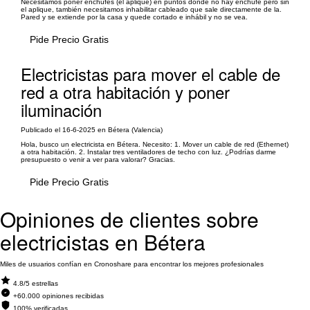
Necesitamos poner enchufes (el aplique) en puntos donde no hay enchufe pero sin
el aplique, también necesitamos inhabilitar cableado que sale directamente de la.
Pared y se extiende por la casa y quede cortado e inhábil y no se vea.
Pide Precio Gratis
Electricistas para mover el cable de
red a otra habitación y poner
iluminación
Publicado el 16-6-2025 en Bétera (Valencia)
Hola, busco un electricista en Bétera. Necesito: 1. Mover un cable de red (Ethernet)
a otra habitación. 2. Instalar tres ventiladores de techo con luz. ¿Podrías darme
presupuesto o venir a ver para valorar? Gracias.
Pide Precio Gratis
Opiniones de clientes sobre
electricistas en Bétera
Miles de usuarios confían en Cronoshare para encontrar los mejores profesionales
4.8/5 estrellas
+60.000 opiniones recibidas
100% verificadas