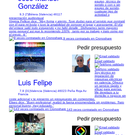
equipo, técnico de
González
sonido o con o sin
equipo de sonido,
cualquier tipo de
9,3 (7)
Bétera (Valencia) 46117
actividad o
presentación audiovisual
Virginia Pellicer dice:
"Muy forma y atento. Tuve dudas para el servicio que contraté
con él para mi boda y tuvo la amabilidad de conocer el lugar y asesorarme. El día
del enlace salió todo estupendo y no faltó detalle . Disfrutamos tanto mayores
como peques! asi que lo recomiendo 100% , tanto por su trabajo y trato como por
el precio. ☺️"
9 veces contratado en Cronoshare
Pedir presupuesto
Email validado
1/11
Teléfono validado
Soy técnico en
reparación de
Luis Felipe
máquinas eléctricas
en valencia. Ofrezco
un servicio rápido y
eficaz para averías.
7,9 (31)
Valencia (Valencia) 46023 Peña Roja Av
Me desplazo a tu
Francia
domicilio o negocio sin
coste adicional y te presento un presupuesto sin compromiso.
Eliseo dice:
"Buen profesional, realizó la faena encomendada sin problemas. Trato
personal bueno, muy educado."
143 veces contratado en Cronoshare
Pedir presupuesto
Email validado