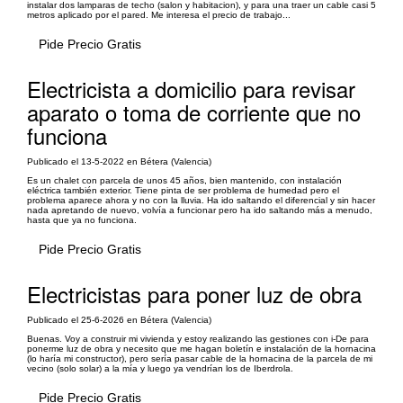
instalar dos lamparas de techo (salon y habitacion), y para una traer un cable casi 5
metros aplicado por el pared. Me interesa el precio de trabajo...
Pide Precio Gratis
Electricista a domicilio para revisar
aparato o toma de corriente que no
funciona
Publicado el 13-5-2022 en Bétera (Valencia)
Es un chalet con parcela de unos 45 años, bien mantenido, con instalación
eléctrica también exterior. Tiene pinta de ser problema de humedad pero el
problema aparece ahora y no con la lluvia. Ha ido saltando el diferencial y sin hacer
nada apretando de nuevo, volvía a funcionar pero ha ido saltando más a menudo,
hasta que ya no funciona.
Pide Precio Gratis
Electricistas para poner luz de obra
Publicado el 25-6-2026 en Bétera (Valencia)
Buenas. Voy a construir mi vivienda y estoy realizando las gestiones con i-De para
ponerme luz de obra y necesito que me hagan boletín e instalación de la hornacina
(lo haría mi constructor), pero sería pasar cable de la hornacina de la parcela de mi
vecino (solo solar) a la mía y luego ya vendrían los de Iberdrola.
Pide Precio Gratis