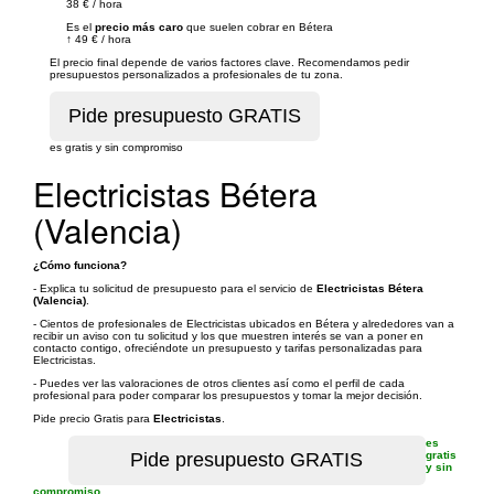
38 €
/
hora
Es el
precio más caro
que suelen cobrar en Bétera
↑
49 €
/
hora
El precio final depende de varios factores clave. Recomendamos pedir
presupuestos personalizados a profesionales de tu zona.
es gratis y sin compromiso
Electricistas Bétera
(Valencia)
¿Cómo funciona?
- Explica tu solicitud de presupuesto para el servicio de
Electricistas Bétera
(Valencia)
.
- Cientos de profesionales de Electricistas ubicados en Bétera y alrededores van a
recibir un aviso con tu solicitud y los que muestren interés se van a poner en
contacto contigo, ofreciéndote un presupuesto y tarifas personalizadas para
Electricistas.
- Puedes ver las valoraciones de otros clientes así como el perfil de cada
profesional para poder comparar los presupuestos y tomar la mejor decisión.
Pide precio Gratis para
Electricistas
.
es
gratis
y sin
compromiso