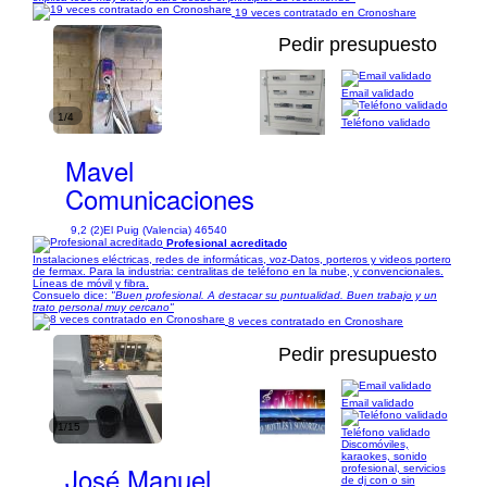
19 veces contratado en Cronoshare
Pedir presupuesto
Email validado
1/4
Teléfono validado
Mavel
Comunicaciones
9,2 (2)
El Puig (Valencia) 46540
Profesional acreditado
Instalaciones eléctricas, redes de informáticas, voz-Datos, porteros y videos portero
de fermax. Para la industria: centralitas de teléfono en la nube, y convencionales.
Líneas de móvil y fibra.
Consuelo dice:
"Buen profesional. A destacar su puntualidad. Buen trabajo y un
trato personal muy cercano"
8 veces contratado en Cronoshare
Pedir presupuesto
Email validado
1/15
Teléfono validado
Discomóviles,
karaokes, sonido
José Manuel
profesional, servicios
de dj con o sin