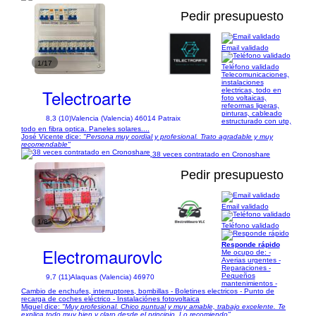
Pedir presupuesto
Email validado
1/17
Teléfono validado
Telecomunicaciones,
instalaciones
Telectroarte
electricas, todo en
foto voltaicas,
refeormas ligeras,
pinturas, cableado
8,3 (10)
Valencia (Valencia) 46014 Patraix
estructurado con utp,
todo en fibra optica. Paneles solares....
José Vicente dice:
"Persona muy cordial y profesional. Trato agradable y muy
recomendable"
38 veces contratado en Cronoshare
Pedir presupuesto
Email validado
1/8
Teléfono validado
Responde rápido
Electromaurovlc
Me ocupo de: -
Averias urgentes -
Reparaciones -
Pequeños
9,7 (11)
Alaquas (Valencia) 46970
mantenimientos -
Cambio de enchufes, interruptores, bombillas - Boletines electricos - Punto de
recarga de coches eléctrico - Instalaciónes fotovoltaica
Miguel dice:
"Muy profesional. Chico puntual y muy amable, trabajo excelente. Te
explica todo muy bien y claro desde el principio. Lo recomiendo"