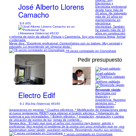
José Alberto Llorens
Electrónico y
Electricista profesional
desde hace más de
Camacho
20 años. He trabajado
más de 10 años en
mantenimiento en
9,6 (43)
electrónica,
electricidad. También
he estado más de 10
| Almassera (Valencia) 46132
años en construcción
y reforma de peón de albañil, Pintura y Carpintería. Soy una persona limpia, formal
y ordenada.
Mayte dice:
"Excelente profesional. Contentísimos con su trabajo. Muy servicial y
educado. Lo recomiendo sin ninguna duda."
78 veces contratado en Cronoshare
Pedir presupuesto
Email validado
1/2
Teléfono validado
Responde rápido
Electro Edif
Electricista con
titulación y
experiencia. Nuestros
servicios son: *
9,1 (6)
Llíria (Valencia) 46160
Instalaciones,
reparaciones en general. * Cuadros eléctricos. * Modificación de instalaciones viejas
al nuevo reglamento (REBT) para obtener el boletín eléctrico. * Adaptación de
potencia a sus necesidades. * Boletín eléctrico. * Instalación, reparación y cambio
de ubicación de puntos de luz, tomas de corriente...
Nayara dice:
"El trato que tuvo el señor con nosotros muy bueno, atento y
profesional. Nos resolvió el problema de la cocina con unos enchufes que no, nos
funcionaban súper rápido, quedaron perfecto. Recomiendo mucho sus servicios."
7 veces contratado en Cronoshare