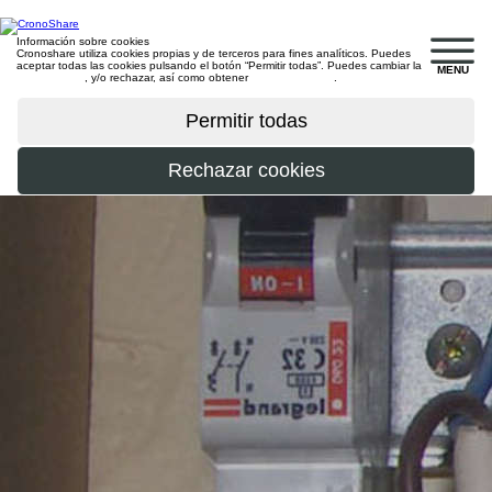
Información sobre cookies
Cronoshare utiliza cookies propias y de terceros para fines analíticos. Puedes
aceptar todas las cookies pulsando el botón “Permitir todas”. Puedes cambiar la
MENU
configuración
, y/o rechazar, así como obtener
más información
.