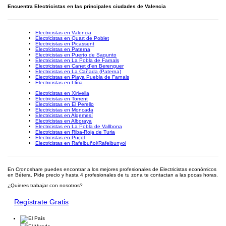
Encuentra Electricistas en las principales ciudades de Valencia
Electricistas en Valencia
Electricistas en Quart de Poblet
Electricistas en Picassent
Electricistas en Paterna
Electricistas en Puerto de Sagunto
Electricistas en La Pobla de Farnals
Electricistas en Canet d'en Berenguer
Electricistas en La Cañada (Paterna)
Electricistas en Playa Puebla de Farnals
Electricistas en Llíria
Electricistas en Xirivella
Electricistas en Torrent
Electricistas en El Perello
Electricistas en Moncada
Electricistas en Algemesí
Electricistas en Alboraya
Electricistas en La Pobla de Vallbona
Electricistas en Riba-Roja de Turia
Electricistas en Puçol
Electricistas en Rafelbuñol/Rafelbunyol
En Cronoshare puedes encontrar a los mejores profesionales de Electricistas económicos
en Bétera. Pide precio y hasta 4 profesionales de tu zona te contactan a las pocas horas.
¿Quieres trabajar con nosotros?
Regístrate Gratis