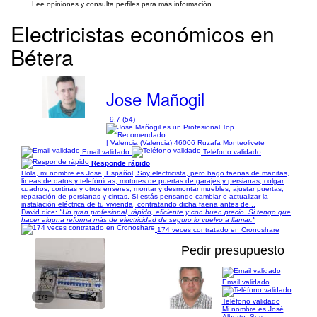
Lee opiniones y consulta perfiles para más información.
Electricistas económicos en
Bétera
Jose Mañogil
9,7 (54)
| Valencia (Valencia) 46006 Ruzafa Monteolivete
Email validado
Teléfono validado
Responde rápido
Hola, mi nombre es Jose, Español, Soy electricista, pero hago faenas de manitas,
líneas de datos y telefónicas, motores de puertas de garajes y persianas, colgar
cuadros, cortinas y otros enseres, montar y desmontar muebles, ajustar puertas,
reparación de persianas y cintas. Si estás pensando cambiar o actualizar la
instalación eléctrica de tu vivienda, contratando dicha faena antes de...
David dice:
"Un gran profesional, rápido, eficiente y con buen precio. Si tengo que
hacer alguna reforma más de electricidad de seguro lo vuelvo a llamar."
174 veces contratado en Cronoshare
Pedir presupuesto
Email validado
1/3
Teléfono validado
Mi nombre es José
Alberto. Soy