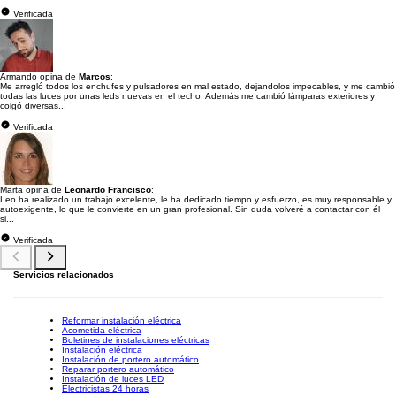
Verificada
Armando opina de
Marcos
:
Me arregló todos los enchufes y pulsadores en mal estado, dejandolos impecables, y me cambió
todas las luces por unas leds nuevas en el techo. Además me cambió lámparas exteriores y
colgó diversas...
Verificada
Marta opina de
Leonardo Francisco
:
Leo ha realizado un trabajo excelente, le ha dedicado tiempo y esfuerzo, es muy responsable y
autoexigente, lo que le convierte en un gran profesional. Sin duda volveré a contactar con él
si...
Verificada
Servicios relacionados
Reformar instalación eléctrica
Acometida eléctrica
Boletines de instalaciones eléctricas
Instalación eléctrica
Instalación de portero automático
Reparar portero automático
Instalación de luces LED
Electricistas 24 horas