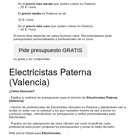
Es el
precio más barato
que suelen cobrar en Paterna
↓
25 €
/
hora
El
precio medio
en Paterna es de
32 €
/
hora
Es el
precio más caro
que suelen cobrar en Paterna
↑
42 €
/
hora
El precio final depende de varios factores clave. Recomendamos pedir
presupuestos personalizados a profesionales de tu zona.
es gratis y sin compromiso
Electricistas Paterna
(Valencia)
¿Cómo funciona?
- Explica tu solicitud de presupuesto para el servicio de
Electricistas Paterna
(Valencia)
.
- Cientos de profesionales de Electricistas ubicados en Paterna y alrededores van a
recibir un aviso con tu solicitud y los que muestren interés se van a poner en
contacto contigo, ofreciéndote un presupuesto y tarifas personalizadas para
Electricistas.
- Puedes ver las valoraciones de otros clientes así como el perfil de cada
profesional para poder comparar los presupuestos y tomar la mejor decisión.
Pide precio Gratis para
Electricistas
.