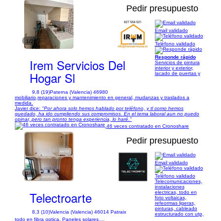
Pedir presupuesto
Email validado
1/26
Teléfono validado
Responde rápido
Irem Servicios Del
Servicios de pintura
interior y exterior,
Hogar Sl
lacado de puertas y
9,8 (19)
Paterna (Valencia) 46980
mobiliario,reparaciones y mantenimiento en general, mudanzas y traslados a
medida.
Javier dice:
"Por ahora solo hemos hablado por teléfono, y tl como hemos
quedado, ha ido cumpliendo sus compromisos. En el tema laboral aun no puedo
opinar, pero tan pronto tenga experiencia, lo haré."
46 veces contratado en Cronoshare
Pedir presupuesto
Email validado
1/9
Teléfono validado
Telecomunicaciones,
instalaciones
Telectroarte
electricas, todo en
foto voltaicas,
refeormas ligeras,
pinturas, cableado
8,3 (10)
Valencia (Valencia) 46014 Patraix
estructurado con utp,
todo en fibra optica. Paneles solares....