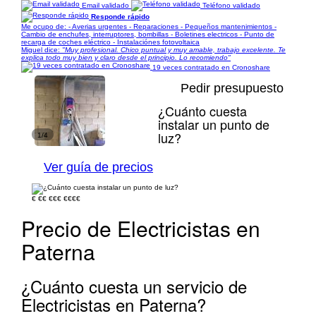
Email validado
Teléfono validado
Responde rápido
Me ocupo de: - Averias urgentes - Reparaciones - Pequeños mantenimientos -
Cambio de enchufes, interruptores, bombillas - Boletines electricos - Punto de
recarga de coches eléctrico - Instalaciónes fotovoltaica
Miguel dice:
"Muy profesional. Chico puntual y muy amable, trabajo excelente. Te
explica todo muy bien y claro desde el principio. Lo recomiendo"
19 veces contratado en Cronoshare
Pedir presupuesto
¿Cuánto cuesta
instalar un punto de
luz?
1/4
Ver guía de precios
€
€€
€€€
€€€€
Precio de Electricistas en
Paterna
¿Cuánto cuesta un servicio de
Electricistas en Paterna?