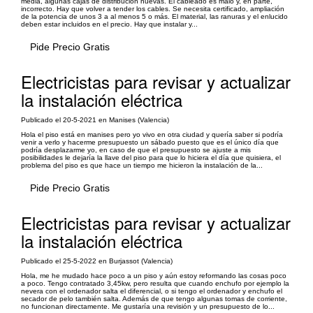
media, algunas cajas de distribución nuevas. El cableado es malo y, en parte,
incorrecto. Hay que volver a tender los cables. Se necesita certificado, ampliación
de la potencia de unos 3 a al menos 5 o más. El material, las ranuras y el enlucido
deben estar incluidos en el precio. Hay que instalar y...
Pide Precio Gratis
Electricistas para revisar y actualizar
la instalación eléctrica
Publicado el 20-5-2021 en Manises (Valencia)
Hola el piso está en manises pero yo vivo en otra ciudad y quería saber si podría
venir a verlo y hacerme presupuesto un sábado puesto que es el único día que
podría desplazarme yo, en caso de que el presupuesto se ajuste a mis
posibilidades le dejaría la llave del piso para que lo hiciera el día que quisiera, el
problema del piso es que hace un tiempo me hicieron la instalación de la...
Pide Precio Gratis
Electricistas para revisar y actualizar
la instalación eléctrica
Publicado el 25-5-2022 en Burjassot (Valencia)
Hola, me he mudado hace poco a un piso y aún estoy reformando las cosas poco
a poco. Tengo contratado 3,45kw, pero resulta que cuando enchufo por ejemplo la
nevera con el ordenador salta el diferencial, o si tengo el ordenador y enchufo el
secador de pelo también salta. Además de que tengo algunas tomas de corriente,
no funcionan directamente. Me gustaría una revisión y un presupuesto de lo...