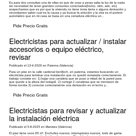
Es para dos consultas una de ellas es que de uvas a peras salta la luz de la nada
sin necesidad de tener grandes consumos conectados(horno, vitro, aire, etc)
sospechamos que es por que la vivienda no tiene toma tierra o alguna derivación y
necesitamos saber cual es la causa y ya buscar la solución y la otra es el portero
automático que en mi casa se basa en una cerradura eléctrica un...
Pide Precio Gratis
Electricistas para actualizar / instalar
accesorios o equipo eléctrico,
revisar
Publicado el 13-4-2026 en Paterna (Valencia)
Para un piso en la calle cardenal benlloch, en paterna, estamos buscando un
electricista para terminar una instalación que no quedó rematada correctamente. El
trabajo consiste en: 1) bajar una canaleta que se puso a mitad de la pared para
que quede a la altura del rodapié. 2) corregir 2 canaletas que se montaron de
forma torcida 3) conectar correctamente una derivación en el techo y...
Pide Precio Gratis
Electricistas para revisar y actualizar
la instalación eléctrica
Publicado el 5-8-2025 en Manises (Valencia)
El piso tiene unos 65 m². Enchufes nuevos, interruptores nuevos, todo de gama