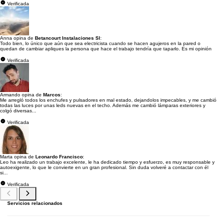
Verificada
Anna opina de
Betancourt Instalaciones Sl
:
Todo bien, lo único que aún que sea electricista cuando se hacen agujeros en la pared o
quedan de cambiar apliques la persona que hace el trabajo tendría que taparlo. Es mi opinión
Verificada
Armando opina de
Marcos
:
Me arregló todos los enchufes y pulsadores en mal estado, dejandolos impecables, y me cambió
todas las luces por unas leds nuevas en el techo. Además me cambió lámparas exteriores y
colgó diversas...
Verificada
Marta opina de
Leonardo Francisco
:
Leo ha realizado un trabajo excelente, le ha dedicado tiempo y esfuerzo, es muy responsable y
autoexigente, lo que le convierte en un gran profesional. Sin duda volveré a contactar con él
si...
Verificada
Servicios relacionados