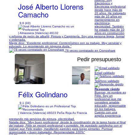
José Alberto Llorens
Electrónico y
Electricista profesional
desde hace más de
Camacho
20 años. He trabajado
más de 10 años en
mantenimiento en
9,6 (43)
electrónica,
electricidad. También
he estado más de 10
| Almassera (Valencia) 46132
años en construcción
y reforma de peón de albañil, Pintura y Carpintería. Soy una persona limpia, formal
y ordenada.
Mayte dice:
"Excelente profesional. Contentísimos con su trabajo. Muy servicial y
educado. Lo recomiendo sin ninguna duda."
78 veces contratado en Cronoshare
Pedir presupuesto
Email validado
1/2
Teléfono validado
Responde rápido
Félix Golindano
Buenas, mi nombre es
Félix. Soy un
profesional que me
considero amable,
9,1 (34)
educado, responsable
en los trabajos.
Cuento con una
| Valencia (Valencia) 46023 Peña Roja Av Francia
amplía experiencia
prestando mis servicios de pintura, electricidad.
Natalia dice:
"Muy buen profesional, desde la coordinación de la tarea hasta el final
del trabajo, Félix se mostró profesional y cumplido. He quedado satisfecha con el
trabajo que Felix realizo, masillando paredes para luego pintarlas. Puntual,
responsable y buen trabajador. Recomendable 100%"