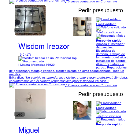
70 veces contratado en Cronoshare
Pedir presupuesto
Email validado
1/79
Teléfono validado
Responde rápido
Wisdom Ireozor
Armado e instalador
de muebles.
Electricista de
domicilio. Trabajo de
9,9 (17)
fontanería doméstica .
Instalador de parque.
Alisado y pintura de
| Mislata (Valencia) 46920
pared.. Reparaciones
de persianas y montaje cortinas. Mantenimiento de aires acondicionado. Todo un
manitas.
Erika dice:
"Un servicio estupendo, muy rápido, atento y gran profesional. Sin duda,
contrataremos con él cuando tengamos cualquier incidencia en casa."
12 veces contratado en Cronoshare
Pedir presupuesto
Email validado
1/60
Teléfono validado
Responde rápido
Miguel