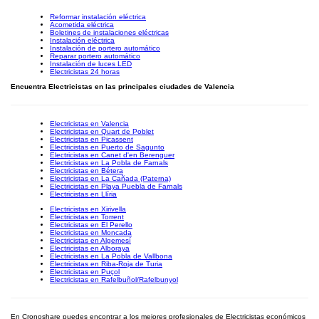
Reformar instalación eléctrica
Acometida eléctrica
Boletines de instalaciones eléctricas
Instalación eléctrica
Instalación de portero automático
Reparar portero automático
Instalación de luces LED
Electricistas 24 horas
Encuentra Electricistas en las principales ciudades de Valencia
Electricistas en Valencia
Electricistas en Quart de Poblet
Electricistas en Picassent
Electricistas en Puerto de Sagunto
Electricistas en Canet d'en Berenguer
Electricistas en La Pobla de Farnals
Electricistas en Bétera
Electricistas en La Cañada (Paterna)
Electricistas en Playa Puebla de Farnals
Electricistas en Llíria
Electricistas en Xirivella
Electricistas en Torrent
Electricistas en El Perello
Electricistas en Moncada
Electricistas en Algemesí
Electricistas en Alboraya
Electricistas en La Pobla de Vallbona
Electricistas en Riba-Roja de Turia
Electricistas en Puçol
Electricistas en Rafelbuñol/Rafelbunyol
En Cronoshare puedes encontrar a los mejores profesionales de Electricistas económicos