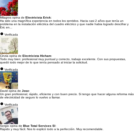
Milagros opina de
Electricista Erick
:
Ha sido una magnífica experiencia en todos los sentidos. Hacia casi 2 años que tenía un
problema en la instalación eléctrica del cuadro eléctrico y que nadie habia logrado descifrar y
Eric en...
Verificada
Cinzia opina de
Electricista Hicham
:
Todo muy bien: profesional muy puntual y correcto, trabajo excelente. Con sus propuestas,
quedó todo mejor de lo que tenía pensado al iniciar la solicitud.
Verificada
David opina de
Jose
:
Un gran profesional, rápido, eficiente y con buen precio. Si tengo que hacer alguna reforma más
de electricidad de seguro lo vuelvo a llamar.
Verificada
Sergio opina de
Blue Total Services Sl
:
Rápido y muy fácil. Nos lo explicó todo a la perfección. Muy recomendable.