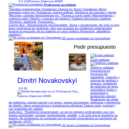
9,3 (19)
Paterna (Valencia) 46980
Profesional acreditado
*Siembra cesped/grama *Instalacion Césped en Tepes *Instalacion Riego
aspersion,goteo,etc *Instalacion césped artificial. *Desbroce de parcelas y monte
*Recortar y arreglar setos/cipreses,etc. *Puesta a punto jardin *Mantenimiento y
Limpieza jardin *Diseño y creacion de jardines *Trabajos Decoracion Jardines
*Servicios: Jardineria, Fontanería...
Leonor dice:
"Absolutamente recomendable. Tenaz y concienzudo. No solo es muy
buen profesional en jardinería, sino que resuelve los problemas sobrevenidos
durante la ejecución de los trabajos en otros ámbitos (fontanería, albañilería,
etcétera)."
55 veces contratado en Cronoshare
Pedir presupuesto
Email validado
1/28
Teléfono validado
Experiencia en
proyectos de
Dimitri Novakovskyi
paisajismo, creación y
reforma de jardines y
terrazas. Instalación
de sistemas de riego
9,9 (6)
automático (goteo y
|
aspersores) e
iluminación exterior.
Paterna (Valencia) 46980
Realización de obras
de jardinería: césped natural y en tepes, gravas decorativas, jardineras y elementos
de diseño. Hago reparaciones e instalaciones eléctricas Trabajo serio, puntual y
con acabados de calidad.
Carla dice:
"Totalmente recomendado, es de los mejores profesionales que nos
hemos encontrado; puntual, perfeccionista, amable, y se nota que le apasiona su
trabajo. No dudaremos en contactar con él cuando necesitemos un carpintero de
confianza. 10/10."
20 veces contratado en Cronoshare