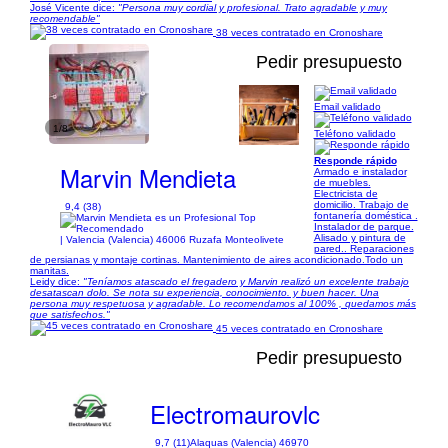
José Vicente dice:
"Persona muy cordial y profesional. Trato agradable y muy
recomendable"
38 veces contratado en Cronoshare
Pedir presupuesto
Email validado
1/8
Teléfono validado
Responde rápido
Marvin Mendieta
Armado e instalador
de muebles.
Electricista de
domicilio. Trabajo de
9,4 (38)
fontanería doméstica .
Instalador de parque.
Alisado y pintura de
| Valencia (Valencia) 46006 Ruzafa Monteolivete
pared.. Reparaciones
de persianas y montaje cortinas. Mantenimiento de aires acondicionado.Todo un
manitas.
Leidy dice:
"Teníamos atascado el fregadero y Marvin realizó un excelente trabajo
desatascan dolo. Se nota su experiencia, conocimiento. y buen hacer. Una
persona muy respetuosa y agradable. Lo recomendamos al 100% , quedamos más
que satisfechos."
45 veces contratado en Cronoshare
Pedir presupuesto
Electromaurovlc
9,7 (11)
Alaquas (Valencia) 46970