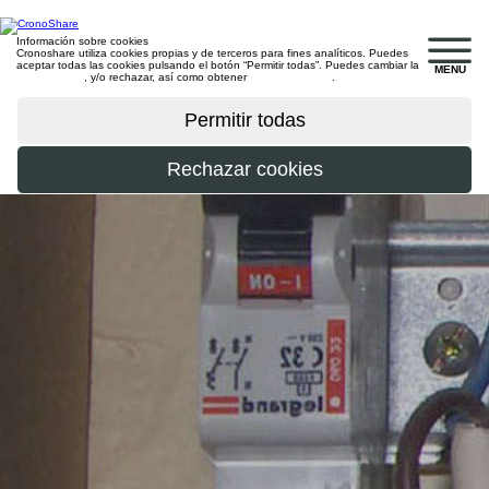
Información sobre cookies
Cronoshare utiliza cookies propias y de terceros para fines analíticos. Puedes
aceptar todas las cookies pulsando el botón “Permitir todas”. Puedes cambiar la
MENU
configuración
, y/o rechazar, así como obtener
más información
.