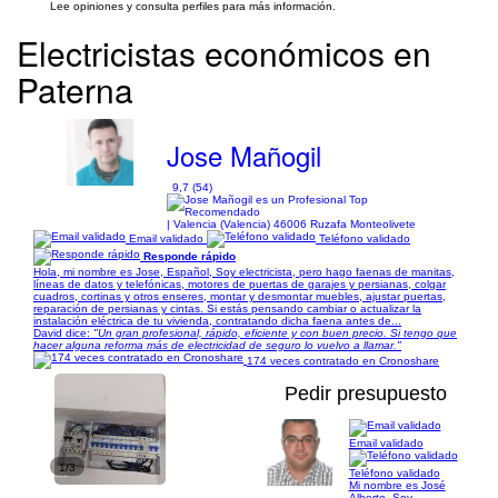
Lee opiniones y consulta perfiles para más información.
Electricistas económicos en
Paterna
Jose Mañogil
9,7 (54)
| Valencia (Valencia) 46006 Ruzafa Monteolivete
Email validado
Teléfono validado
Responde rápido
Hola, mi nombre es Jose, Español, Soy electricista, pero hago faenas de manitas,
líneas de datos y telefónicas, motores de puertas de garajes y persianas, colgar
cuadros, cortinas y otros enseres, montar y desmontar muebles, ajustar puertas,
reparación de persianas y cintas. Si estás pensando cambiar o actualizar la
instalación eléctrica de tu vivienda, contratando dicha faena antes de...
David dice:
"Un gran profesional, rápido, eficiente y con buen precio. Si tengo que
hacer alguna reforma más de electricidad de seguro lo vuelvo a llamar."
174 veces contratado en Cronoshare
Pedir presupuesto
Email validado
1/3
Teléfono validado
Mi nombre es José
Alberto. Soy