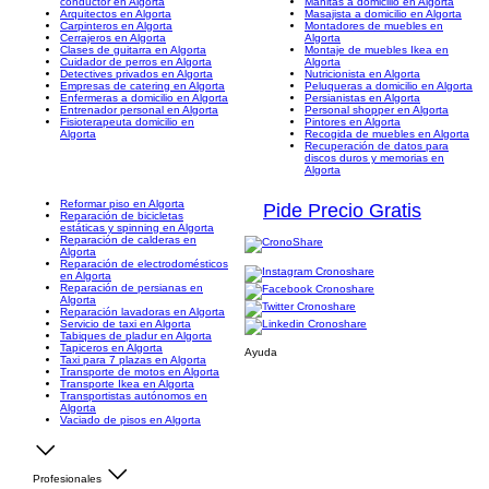
conductor en Algorta
Manitas a domicilio en Algorta
Arquitectos en Algorta
Masajista a domicilio en Algorta
Carpinteros en Algorta
Montadores de muebles en
Cerrajeros en Algorta
Algorta
Clases de guitarra en Algorta
Montaje de muebles Ikea en
Cuidador de perros en Algorta
Algorta
Detectives privados en Algorta
Nutricionista en Algorta
Empresas de catering en Algorta
Peluqueras a domicilio en Algorta
Enfermeras a domicilio en Algorta
Persianistas en Algorta
Entrenador personal en Algorta
Personal shopper en Algorta
Fisioterapeuta domicilio en
Pintores en Algorta
Algorta
Recogida de muebles en Algorta
Recuperación de datos para
discos duros y memorias en
Algorta
Reformar piso en Algorta
Pide Precio Gratis
Reparación de bicicletas
estáticas y spinning en Algorta
Reparación de calderas en
Algorta
Reparación de electrodomésticos
en Algorta
Reparación de persianas en
Algorta
Reparación lavadoras en Algorta
Servicio de taxi en Algorta
Tabiques de pladur en Algorta
Tapiceros en Algorta
Ayuda
Taxi para 7 plazas en Algorta
Transporte de motos en Algorta
Transporte Ikea en Algorta
Transportistas autónomos en
Algorta
Vaciado de pisos en Algorta
Profesionales