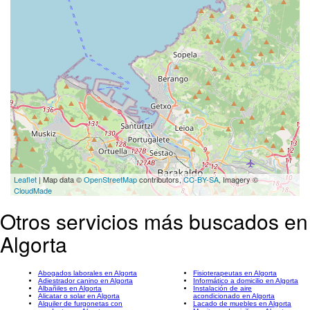
Leaflet
| Map data ©
OpenStreetMap
contributors,
CC-BY-SA
, Imagery ©
CloudMade
Otros servicios más buscados en
Algorta
Abogados laborales en Algorta
Fisioterapeutas en Algorta
Adiestrador canino en Algorta
Informático a domicilio en Algorta
Albañiles en Algorta
Instalación de aire
Alicatar o solar en Algorta
acondicionado en Algorta
Alquiler de furgonetas con
Lacado de muebles en Algorta