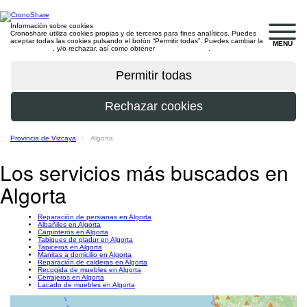
Información sobre cookies
Cronoshare utiliza cookies propias y de terceros para fines analíticos. Puedes
aceptar todas las cookies pulsando el botón “Permitir todas”. Puedes cambiar la
MENU
configuración
, y/o rechazar, así como obtener
más información
.
Provincia de Vizcaya
Algorta
Los servicios más buscados en
Algorta
Reparación de persianas en Algorta
Albañiles en Algorta
Carpinteros en Algorta
Tabiques de pladur en Algorta
Tapiceros en Algorta
Manitas a domicilio en Algorta
Reparación de calderas en Algorta
Recogida de muebles en Algorta
Cerrajeros en Algorta
Lacado de muebles en Algorta