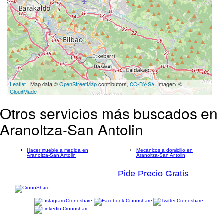
Leaflet
| Map data ©
OpenStreetMap
contributors,
CC-BY-SA
, Imagery ©
CloudMade
Otros servicios más buscados en
Aranoltza-San Antolin
Hacer mueble a medida en
Mecánicos a domicilio en
Aranoltza-San Antolin
Aranoltza-San Antolin
Pide Precio Gratis