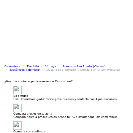
Cronoshare
Domicilio
Vizcaya
Aranoltza-San Antolin (Vizcaya)
Mecánicos a domicilio
Mecánicos a domicilio Aranoltza-San Antolin (Vizcaya)
¿Por qué contratar profesionales de Cronoshare?
Es gratuito
Usa Cronoshare gratis: recibe presupuestos y contacta con 4 profesionales.
Compara precios de tu zona
Compara hasta 4 presupuestos desde tu PC o smartphone, sin compromiso.
Contrata con confianza