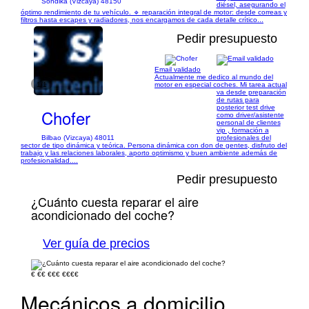
Sondika (Vizcaya) 48150
diésel, asegurando el
óptimo rendimiento de tu vehículo. 🔹 reparación integral de motor: desde correas y
filtros hasta escapes y radiadores, nos encargamos de cada detalle crítico...
Pedir presupuesto
Email validado
Actualmente me dedico al mundo del
1/1
motor en especial coches. Mi tarea actual
va desde preparación
de rutas para
posterior test drive
Chofer
como driver/asistente
personal de clientes
vip , formación a
Bilbao (Vizcaya) 48011
profesionales del
sector de tipo dinámica y teórica. Persona dinámica con don de gentes, disfruto del
trabajo y las relaciones laborales, aporto optimismo y buen ambiente además de
profesionalidad....
Pedir presupuesto
¿Cuánto cuesta reparar el aire
acondicionado del coche?
Ver guía de precios
€
€€
€€€
€€€€
Mecánicos a domicilio