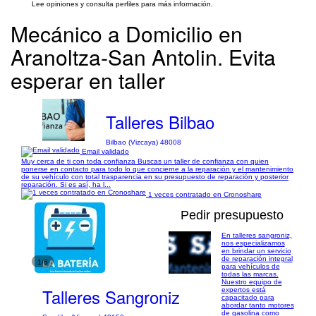
Lee opiniones y consulta perfiles para más información.
Mecánico a Domicilio en
Aranoltza-San Antolin. Evita
esperar en taller
Talleres Bilbao
Bilbao (Vizcaya) 48008
Email validado
Muy cerca de ti con toda confianza Buscas un taller de confianza con quien
ponerse en contacto para todo lo que concierne a la reparación y el mantenimiento
de su vehículo con total trasparencia en su presupuesto de reparación y posterior
reparación. Si es así, ha l...
1 veces contratado en Cronoshare
Pedir presupuesto
En talleres sangroniz,
nos especializamos
en brindar un servicio
de reparación integral
1/6
para vehículos de
todas las marcas.
Nuestro equipo de
Talleres Sangroniz
expertos está
capacitado para
abordar tanto motores
de gasolina como