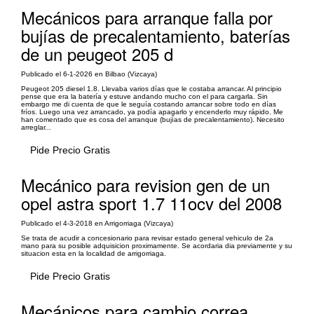
Mecánicos para arranque falla por
bujías de precalentamiento, baterías
de un peugeot 205 d
Publicado el 6-1-2026 en Bilbao (Vizcaya)
Peugeot 205 diesel 1.8. Llevaba varios días que le costaba arrancar. Al principio
pense que era la batería y estuve andando mucho con el para cargarla. Sin
embargo me di cuenta de que le seguía costando arrancar sobre todo en días
fríos. Luego una vez arrancado, ya podía apagarlo y encenderlo muy rápido. Me
han comentado que es cosa del arranque (bujías de precalentamiento). Necesito
arreglar...
Pide Precio Gratis
Mecánico para revision gen de un
opel astra sport 1.7 11ocv del 2008
Publicado el 4-3-2018 en Arrigorriaga (Vizcaya)
Se trata de acudir a concesionario para revisar estado general vehiculo de 2a
mano para su posible adquisicion proximamente. Se acordaria dia previamente y su
situacion esta en la localidad de arrigorriaga.
Pide Precio Gratis
Mecánicos para cambio correa