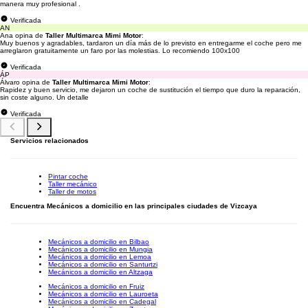
manera muy profesional .
Verificada
AN
Ana opina de
Taller Multimarca Mimi Motor
:
Muy buenos y agradables, tardaron un día más de lo previsto en entregarme el coche pero me
arreglaron gratuitamente un faro por las molestias. Lo recomiendo 100x100
Verificada
ÁP
Álvaro opina de
Taller Multimarca Mimi Motor
:
Rapidez y buen servicio, me dejaron un coche de sustitución el tiempo que duro la reparación,
sin coste alguno. Un detalle
Verificada
Servicios relacionados
Pintar coche
Taller mecánico
Taller de motos
Encuentra Mecánicos a domicilio en las principales ciudades de Vizcaya
Mecánicos a domicilio en Bilbao
Mecánicos a domicilio en Mungia
Mecánicos a domicilio en Lemoa
Mecánicos a domicilio en Santurtzi
Mecánicos a domicilio en Altzaga
Mecánicos a domicilio en Fruiz
Mecánicos a domicilio en Lauroeta
Mecánicos a domicilio en Cadegal