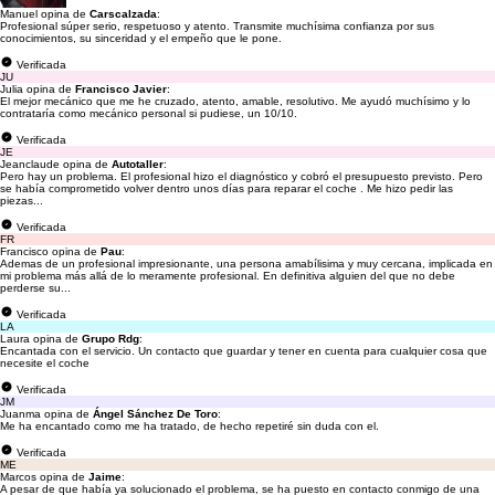
Manuel opina de
Carscalzada
:
Profesional súper serio, respetuoso y atento. Transmite muchísima confianza por sus
conocimientos, su sinceridad y el empeño que le pone.
Verificada
JU
Julia opina de
Francisco Javier
:
El mejor mecánico que me he cruzado, atento, amable, resolutivo. Me ayudó muchísimo y lo
contrataría como mecánico personal si pudiese, un 10/10.
Verificada
JE
Jeanclaude opina de
Autotaller
:
Pero hay un problema. El profesional hizo el diagnóstico y cobró el presupuesto previsto. Pero
se había comprometido volver dentro unos días para reparar el coche . Me hizo pedir las
piezas...
Verificada
FR
Francisco opina de
Pau
:
Ademas de un profesional impresionante, una persona amabílisima y muy cercana, implicada en
mi problema más allá de lo meramente profesional. En definitiva alguien del que no debe
perderse su...
Verificada
LA
Laura opina de
Grupo Rdg
:
Encantada con el servicio. Un contacto que guardar y tener en cuenta para cualquier cosa que
necesite el coche
Verificada
JM
Juanma opina de
Ángel Sánchez De Toro
:
Me ha encantado como me ha tratado, de hecho repetiré sin duda con el.
Verificada
ME
Marcos opina de
Jaime
:
A pesar de que había ya solucionado el problema, se ha puesto en contacto conmigo de una