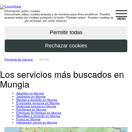
Información sobre cookies
Cronoshare utiliza cookies propias y de terceros para fines analíticos. Puedes
aceptar todas las cookies pulsando el botón “Permitir todas”. Puedes cambiar la
MENU
configuración
, y/o rechazar, así como obtener
más información
.
Provincia de Vizcaya
Mungia
Los servicios más buscados en
Mungia
Albañiles en Mungia
Jardineros en Mungia
Manitas a domicilio en Mungia
Entrenador personal en Mungia
Desbrozar parcela en Mungia
Psicólogos en Mungia
Empresas de limpieza en Mungia
Maquillaje a domicilio en Mungia
Portes en Mungia
Adiestrador canino en Mungia