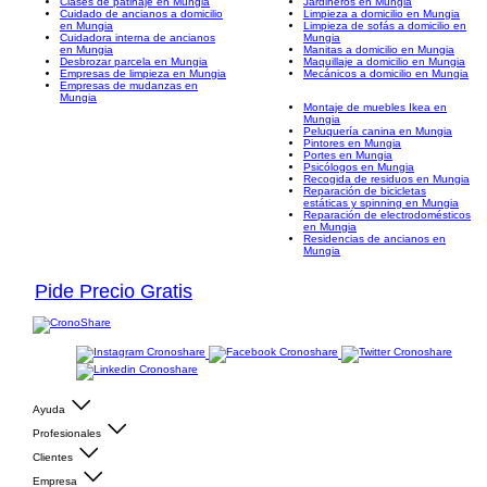
Clases de patinaje en Mungia
Jardineros en Mungia
Cuidado de ancianos a domicilio
Limpieza a domicilio en Mungia
en Mungia
Limpieza de sofás a domicilio en
Cuidadora interna de ancianos
Mungia
en Mungia
Manitas a domicilio en Mungia
Desbrozar parcela en Mungia
Maquillaje a domicilio en Mungia
Empresas de limpieza en Mungia
Mecánicos a domicilio en Mungia
Empresas de mudanzas en
Mungia
Montaje de muebles Ikea en
Mungia
Peluquería canina en Mungia
Pintores en Mungia
Portes en Mungia
Psicólogos en Mungia
Recogida de residuos en Mungia
Reparación de bicicletas
estáticas y spinning en Mungia
Reparación de electrodomésticos
en Mungia
Residencias de ancianos en
Mungia
Pide Precio Gratis
Ayuda
Profesionales
Clientes
Empresa