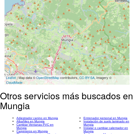
Leaflet
| Map data ©
OpenStreetMap
contributors,
CC-BY-SA
, Imagery ©
CloudMade
Otros servicios más buscados en
Mungia
Adiestrador canino en Mungia
Entrenador personal en Mungia
Albañiles en Mungia
Instalación de suelo laminado en
Cambiar Ventanas PVC en
Mungia
Mungia
Instalar o cambiar calentador en
Carpinteros en Mungia
Mungia